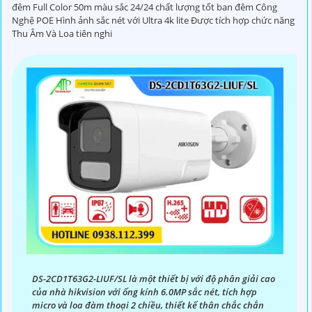
cậy và tiết kiệm chi phí.
đêm Full Color 50m màu sắc 24/24 chất lượng tốt ban đêm Công
Nghệ POE Hình ảnh sắc nét với Ultra 4k lite Được tích hợp chức năng
Camera của Hikvision được biết đến là một trong những
Thu Âm Và Loa tiên nghi
thương hiệu hàng đầu thế giới về giải pháp an ninh video.
Với các tính năng và công nghệ tiên tiến, camera Hikvision
không chỉ
chắc chắn
chất lượng hình ảnh sắc nét mà còn
đem đến sự tin cậy và an toàn cho dự án của quý vị.
Nếu quý vị quan tâm đến việc lắp đặt camera Hikvision giá
rẻ và chuyên nghiệp cho dự án của mình, chúng tôi luôn
sẵn lòng hỗ trợ và tư vấn cho quý vị.
DS-2CD1T63G2-LIUF/SL là một thiết bị với độ phân giải cao
của nhà hikvision với ống kính 6.0MP sắc nét, tích hợp
micro và loa đàm thoại 2 chiều, thiết kế thân chắc chắn