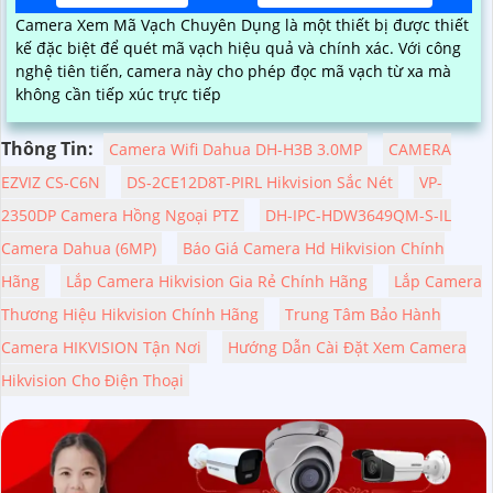
Camera Xem Mã Vạch Chuyên Dụng là một thiết bị được thiết
kế đặc biệt để quét mã vạch hiệu quả và chính xác. Với công
nghệ tiên tiến, camera này cho phép đọc mã vạch từ xa mà
không cần tiếp xúc trực tiếp
Thông Tin:
Camera Wifi Dahua DH-H3B 3.0MP
CAMERA
EZVIZ CS-C6N
DS-2CE12D8T-PIRL Hikvision Sắc Nét
VP-
2350DP Camera Hồng Ngoại PTZ
DH-IPC-HDW3649QM-S-IL
Camera Dahua (6MP)
Báo Giá Camera Hd Hikvision Chính
Hãng
Lắp Camera Hikvision Gia Rẻ Chính Hãng
Lắp Camera
Thương Hiệu Hikvision Chính Hãng
Trung Tâm Bảo Hành
Camera HIKVISION Tận Nơi
Hướng Dẫn Cài Đặt Xem Camera
Hikvision Cho Điện Thoại