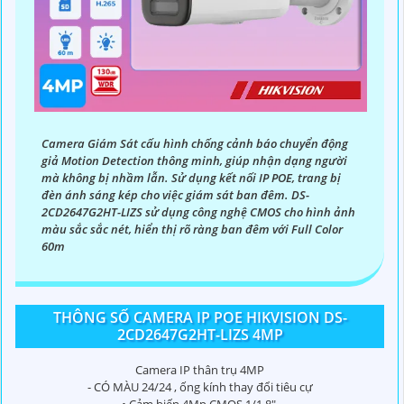
Camera Giám Sát cấu hình chống cảnh báo chuyển động
giả Motion Detection thông minh, giúp nhận dạng người
mà không bị nhầm lẫn. Sử dụng kết nối IP POE, trang bị
đèn ánh sáng kép cho việc giám sát ban đêm. DS-
2CD2647G2HT-LIZS sử dụng công nghệ CMOS cho hình ảnh
màu sắc sắc nét, hiển thị rõ ràng ban đêm với Full Color
60m
THÔNG SỐ CAMERA IP POE HIKVISION DS-
2CD2647G2HT-LIZS 4MP
Camera IP thân trụ 4MP
- CÓ MÀU 24/24 , ống kính thay đổi tiêu cự
• Cảm biến 4Mp CMOS 1/1.8".