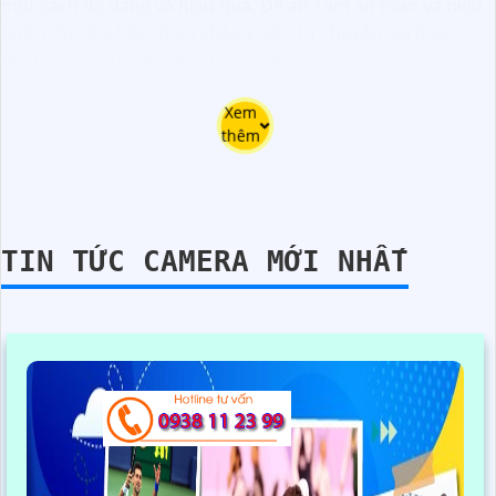
một cách dễ dàng và hiệu quả. Để an Tâm an toàn và hiệu
quả, nếu cần, hãy tham khảo ý kiến từ chuyên gia hoặc
nhân viên kỹ thuật chuyên nghiệp.
Xem
thêm
TIN TỨC CAMERA MỚI NHẤT