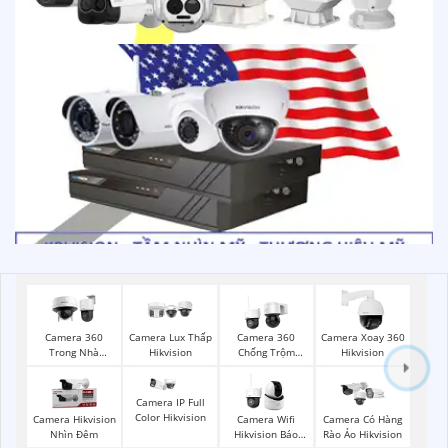
Camera 360
Camera Lux Thấp
Camera 360
Camera Xoay 360
Trong Nhà
Hikvision
Chống Trộm
Hikvision
Hikvision
Hikvision
Camera IP Full
Color Hikvision
Camera Hikvision
Camera Wifi
Camera Có Hàng
Nhìn Đêm
Hikvision Báo
Rào Ảo Hikvision