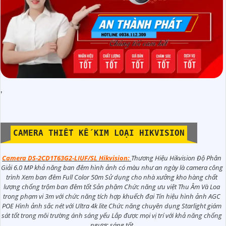
'
CAMERA THIẾT KẾ KIM LOẠI HIKVISION
Camera DS-2CD1T63G2-LIUF/SL Hikvision:
Thương Hiệu Hikvision Độ Phân
Giải 6.0 MP khả năng ban đêm hình ảnh có màu như an ngày là camera công
trình Xem ban đêm Full Color 50m Sử dụng cho nhà xưởng kho hàng chất
lượng chống trộm ban đêm tốt Sản phậm Chức năng ưu việt Thu Âm Và Loa
trong phạm vi 3m với chức năng tích hợp khuếch đại Tín hiệu hình ảnh AGC
POE Hình ảnh sắc nét với Ultra 4k lite Chức năng chuyên dụng Starlight giám
sát tốt trong môi trường ánh sáng yếu Lắp được mọi vị trí với khả năng chống
ngược sáng tốt