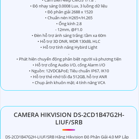
• Độ nhạy sáng 0.0008 Lux, 3 luồng dữ liệu
• Độ phân giải 2688 x 1520
• Chuẩn nén H265+/H.265
• Ống kính 2.8
- 12mm, @F1.0
• Đèn hỗ trợ ánh sáng trắng: tầm xa 60m
• Hỗ trợ 3D DNR, WDR 130dB, HLC
• Hỗ trợ tính năng Hybird Light
.
• Phát hiện chuyển động phân biệt người và phương tiện
• Hỗ trợ cổng Audio I/O, cổng Alarm I/O
• Nguồn: 12VDC&PoE; Tiêu chuẩn IP67, IK10
• Hỗ trợ thẻ nhớ tối đa 512GB, hỗ trợ ANR
• Chụp ảnh khuôn mặt; 4 tính năng VCA
CAMERA HIKVISION DS-2CD1B47G2H-
LIUF/SRB
DS-2CD1B47G2H-LIUF/SRB Hãng Hikvision Độ Phân Giải 4.0 MP Lắp