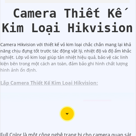
Động
Camera Thiết Kế
Kim Loại Hikvision
Camera Hikvision với thiết kế vỏ kim loại chắc chắn mang lại khả
năng chịu đựng tốt trước tác động vật lý, nhiệt độ và độ ẩm khắc
nghiệt. Lớp vỏ kim loại giúp tản nhiệt hiệu quả, bảo vệ các linh
kiện bên trong một cách an toàn, đảm bảo ghi hình chất lượng
hình ảnh ổn định.
Lắp Camera Thiết Kế Kim Loại Hikvision:
(
2,562,000 ₫
)
Camera DS-2CD1T63G2-LIUF/SL Hikvision
(
5%-35%
)
Camera DS-2CD1B47G3H-LIUF/SRB Hikvision
(
45%
)
Camera IP POE Hikvision DS-2CD2647G2HT-LIZS 4MP
Full Color là một công nghệ trang bị cho camera quan sát