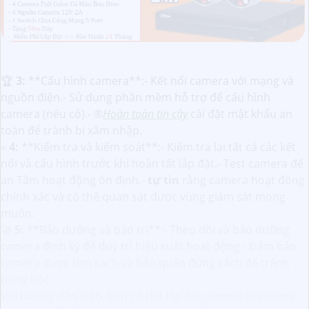
️🏆
3:
**Cấu hình camera**:- Kết nối camera với mạng và
nguồn điện.- Sử dụng phần mềm hỗ trợ để cấu hình
camera (nếu có).- ®️
Hoàn toàn tin cậy
cài đặt mật khẩu an
toàn để tránh bị xâm nhập.
«
4:
**Kiểm tra và kiểm soát**:- Kiểm tra lại tất cả các kết
nối và cấu hình trước khi hoàn tất lắp đặt.- Test camera để
an Tâm hoạt động ổn định.-
tự tin
rằng camera hoạt động
chính xác và có thể quan sát được vùng giám sát mong
muốn.
🚀
5:
**Bảo dưỡng và bảo trì**:- Theo dõi và bảo dưỡng
camera định kỳ để duy trì hiệu suất hoạt động.- Đảm bảo
camera được làm sạch và bảo quản đúng cách để tránh
hỏng hóc.
Với hướng dẫn trên, bạn có thể lắp đặt camera Hikvision