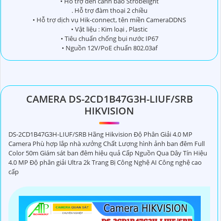
• Hỗ trợ đèn cảnh báo Strobelight
. Hỗ trợ đàm thoại 2 chiều
• Hỗ trợ dịch vụ Hik-connect, tên miền CameraDDNS
• Vật liệu : Kim loại , Plastic
• Tiêu chuẩn chống bụi nước IP67
• Nguồn 12V/PoE chuẩn 802.03af
CAMERA DS-2CD1B47G3H-LIUF/SRB
HIKVISION
DS-2CD1B47G3H-LIUF/SRB Hãng Hikvision Độ Phân Giải 4.0 MP
Camera Phù hợp lắp nhà xưởng Chất Lượng hình ảnh ban đêm Full
Color 50m Giám sát ban đêm hiệu quả Cấp Nguồn Qua Dây Tín Hiệu
4.0 MP Độ phân giải Ultra 2k Trang Bị Công Nghệ AI Công nghệ cao
cấp