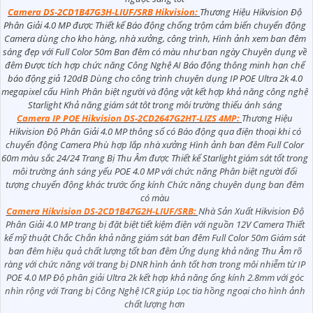
Camera DS-2CD1B47G3H-LIUF/SRB Hikvision:
Thương Hiệu Hikvision Độ
Phân Giải 4.0 MP được Thiết kế Báo động chống trộm cảm biến chuyển động
Camera dùng cho kho hàng, nhà xưởng, công trình, Hình ảnh xem ban đêm
sáng đẹp với Full Color 50m Ban đêm có màu như ban ngày Chuyên dụng về
đêm Được tích hợp chức năng Công Nghệ AI Báo động thông minh hạn chế
báo động giả 120dB Dùng cho công trình chuyên dụng IP POE Ultra 2k 4.0
megapixel cấu Hình Phân biệt người và động vật kết hợp khả năng công nghệ
Starlight Khả năng giám sát tôt trong môi trường thiếu ánh sáng
Camera IP POE Hikvision DS-2CD2647G2HT-LIZS 4MP:
Thương Hiệu
Hikvision Độ Phân Giải 4.0 MP thông số có Báo động qua điện thoại khi có
chuyển động Camera Phù hợp lắp nhà xưởng Hình ảnh ban đêm Full Color
60m màu sắc 24/24 Trang Bị Thu Âm được Thiết kế Starlight giám sát tốt trong
môi trường ánh sáng yếu POE 4.0 MP với chức năng Phân biệt người đối
tượng chuyển động khác trước ống kính Chức năng chuyên dụng ban đêm
có màu
Camera Hikvision DS-2CD1B47G2H-LIUF/SRB:
Nhà Sản Xuất Hikvision Độ
Phân Giải 4.0 MP trang bị đặt biệt tiết kiệm điện với nguồn 12V Camera Thiết
kế mỹ thuật Chắc Chắn khả năng giám sát ban đêm Full Color 50m Giám sát
ban đêm hiệu quả chất lượng tốt ban đêm Ứng dụng khả năng Thu Âm rõ
ràng với chức năng với trang bị DNR hình ảnh tốt hơn trong môi nhiễm từ IP
POE 4.0 MP Độ phân giải Ultra 2k kết hợp khả năng ống kính 2.8mm với góc
nhìn rộng với Trang bị Công Nghệ ICR giúp Lọc tia hồng ngoại cho hình ảnh
chất lượng hơn