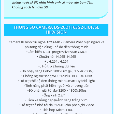
chống nước IP 67, nhìn hình ảnh có màu vào ban đêm
khoảng cách lên đến 50m
'
THÔNG SỐ CAMERA DS-2CD1T63G2-LIUF/SL
HIKVISION
Camera IP hình trụ ngoài trời 6MP – Camera Phát hiện người và
phương tiện cùng Chế độ đèn thông minh
• Cảm biến 1/2.4" progressive scan CMOS
• Chuẩn nén H.265 , H.265
+ , H.264 , H.264
+ ; Hỗ trợ 2 luồng dữ liệu
• Độ nhạy sáng Color: 0.005 Lux @ (F1.6, AGC ON)
• Chống ngược sáng WDR 120dB , BLC , 3D DNR
• Hỗ trợ chế độ đèn thông minh Smart Hybrid Light
• Tính năng phát hiện người và phương tiện
• Độ phân giải tối đa (3200 × 1800)/20fps
• Ống kính 2.8/4mm
• Tầm xa hồng ngoại/Ánh sáng trắng 50m
• Hỗ trợ thẻ nhớ tối đa 512GB , cho phép ghi video
• Tích hợp Micro, Loa.