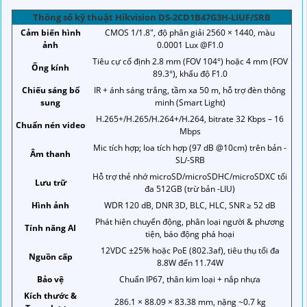
Thông số kỹ thuật Hikvision DS-2CD1B47G3H-LIUF/SRB
Cảm biến hình
CMOS 1/1.8", độ phân giải 2560 × 1440, màu
ảnh
0.0001 Lux @F1.0
Tiêu cự cố định 2.8 mm (FOV 104°) hoặc 4 mm (FOV
Ống kính
89.3°), khẩu độ F1.0
Chiếu sáng bổ
IR + ánh sáng trắng, tầm xa 50 m, hỗ trợ đèn thông
sung
minh (Smart Light)
H.265+/H.265/H.264+/H.264, bitrate 32 Kbps – 16
Chuẩn nén video
Mbps
Mic tích hợp; loa tích hợp (97 dB @10cm) trên bản -
Âm thanh
SL/-SRB
Hỗ trợ thẻ nhớ microSD/microSDHC/microSDXC tối
Lưu trữ
đa 512GB (trừ bản -LIU)
Hình ảnh
WDR 120 dB, DNR 3D, BLC, HLC, SNR ≥ 52 dB
Phát hiện chuyển động, phân loại người & phương
Tính năng AI
tiện, báo động phá hoại
12VDC ±25% hoặc PoE (802.3af), tiêu thụ tối đa
Nguồn cấp
8.8W đến 11.74W
Bảo vệ
Chuẩn IP67, thân kim loại + nắp nhựa
Kích thước &
286.1 × 88.09 × 83.38 mm, nặng ~0.7 kg