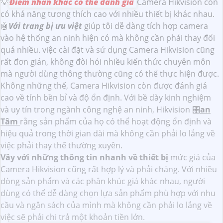
💡
Điểm nhấn khác có thể đánh giá
Camera Hikvision còn
có khả năng tương thích cao với nhiều thiết bị khác nhau.
🤖️
Với trang bị ưu việt
giúp tôi dễ dàng tích hợp camera
vào hệ thống an ninh hiện có mà không cần phải thay đổi
quá nhiều. việc cài đặt và sử dụng Camera Hikvision cũng
rất đơn giản, không đòi hỏi nhiều kiến thức chuyên môn
mà người dùng thông thường cũng có thể thực hiện được.
Không những thế, Camera Hikvision còn được đánh giá
cao về tính bền bỉ và độ ổn định. Với bề dày kinh nghiệm
và uy tín trong ngành công nghệ an ninh, Hikvision 🎛
an
Tâm
rằng sản phẩm của họ có thể hoạt động ổn định và
hiệu quả trong thời gian dài mà không cần phải lo lắng về
việc phải thay thế thường xuyên.
Vây với những thông tin nhanh về thiết bị
mức giá của
Camera Hikvision cũng rất hợp lý và phải chăng. Với nhiều
dòng sản phẩm và các phân khúc giá khác nhau, người
dùng có thể dễ dàng chọn lựa sản phẩm phù hợp với nhu
cầu và ngân sách của mình mà không cần phải lo lắng về
việc sẽ phải chi trả một khoản tiền lớn.