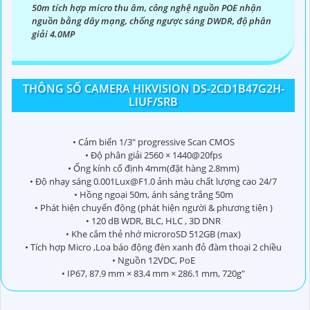
50m tích hợp micro thu âm, công nghệ nguồn POE nhận
nguồn bằng dây mạng, chống ngược sáng DWDR, độ phân
giải 4.0MP
THÔNG SỐ CAMERA HIKVISION DS-2CD1B47G2H-
LIUF/SRB
• Cảm biến 1/3" progressive Scan CMOS
• Độ phân giải 2560 × 1440@20fps
• Ống kính cố định 4mm(đặt hàng 2.8mm)
• Độ nhạy sáng 0.001Lux@F1.0 ảnh màu chất lượng cao 24/7
• Hồng ngoại 50m, ánh sáng trắng 50m
• Phát hiện chuyển động (phát hiện người & phương tiện )
• 120 dB WDR, BLC, HLC , 3D DNR
• Khe cắm thẻ nhớ microroSD 512GB (max)
• Tích hợp Micro ,Loa báo động đèn xanh đỏ đàm thoại 2 chiều
• Nguồn 12VDC, PoE
• IP67, 87.9 mm × 83.4 mm × 286.1 mm, 720g"