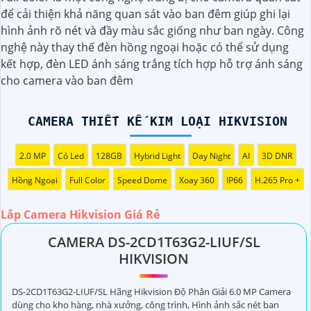
(
2,212,000 ₫
)
Camera Hikvision DS-2CD1B47G2H-LIUF/SRB
để cải thiện khả năng quan sát vào ban đêm giúp ghi lại
hình ảnh rõ nét và đầy màu sắc giống như ban ngày. Công
Camera Thiết Kế Kim Loại Hikvision
nghệ này thay thế đèn hồng ngoại hoặc có thể sử dụng
kết hợp, đèn LED ánh sáng trắng tích hợp hỗ trợ ánh sáng
cho camera vào ban đêm
CAMERA THIẾT KẾ KIM LOẠI HIKVISION
Dĩ nhiên, dưới đây là một mẫu văn bản giới thiệu dành cho
2.0 MP
Có Led
128GB
Hybrid Light
Day Night
AI
3D DNR
dự án lắp đặt camera Hikvision giá rẻ và chuyên nghiệp:
Hồng Ngoại
Full Color
Speed Dome
Xoay 360
IP66
H.265 Pro +
Chào quý khách hàng,
Lắp Camera Hikvision Giá Rẻ
Chúng tôi xin trân trọng giới thiệu đến quý vị dịch vụ lắp
đặt camera Hikvision giá rẻ và chuyên nghiệp cho dự án
CAMERA DS-2CD1T63G2-LIUF/SL
của quý vị.
HIKVISION
Với kinh nghiệm lâu năm trong lĩnh vực lắp đặt camera an
ninh, đội ngũ kỹ thuật viên của chúng tôi cam kết sẽ mang
DS-2CD1T63G2-LIUF/SL Hãng Hikvision Độ Phân Giải 6.0 MP Camera
đến cho quý vị những giải pháp an ninh hiệu quả, đáng tin
dùng cho kho hàng, nhà xưởng, công trình, Hình ảnh sắc nét ban