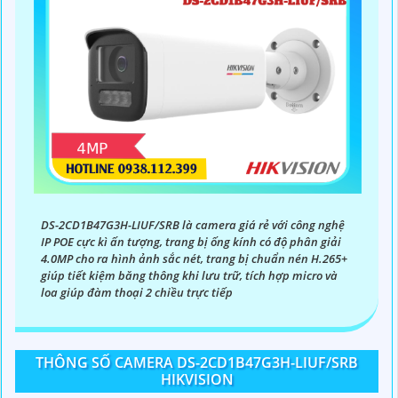
DS-2CD1B47G3H-LIUF/SRB là camera giá rẻ với công nghệ
IP POE cực kì ấn tượng, trang bị ống kính có độ phân giải
4.0MP cho ra hình ảnh sắc nét, trang bị chuẩn nén H.265+
giúp tiết kiệm băng thông khi lưu trữ, tích hợp micro và
loa giúp đàm thoại 2 chiều trực tiếp
THÔNG SỐ CAMERA DS-2CD1B47G3H-LIUF/SRB
HIKVISION