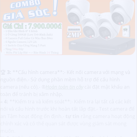
️🏆
3:
**Cấu hình camera**:- Kết nối camera với mạng và
nguồn điện.- Sử dụng phần mềm hỗ trợ để cấu hình
camera (nếu có).- ®️
Hoàn toàn tin cậy
cài đặt mật khẩu an
toàn để tránh bị xâm nhập.
«
4:
**Kiểm tra và kiểm soát**:- Kiểm tra lại tất cả các kết
nối và cấu hình trước khi hoàn tất lắp đặt.- Test camera để
an Tâm hoạt động ổn định.-
tự tin
rằng camera hoạt động
chính xác và có thể quan sát được vùng giám sát mong
muốn.