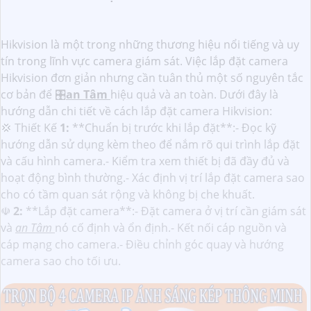
Hikvision là một trong những thương hiệu nổi tiếng và uy
tín trong lĩnh vực camera giám sát. Việc lắp đặt camera
Hikvision đơn giản nhưng cần tuân thủ một số nguyên tắc
cơ bản để 🎛
an Tâm
hiệu quả và an toàn. Dưới đây là
hướng dẫn chi tiết về cách lắp đặt camera Hikvision:
💢 Thiết Kế
1:
**Chuẩn bị trước khi lắp đặt**:- Đọc kỹ
hướng dẫn sử dụng kèm theo để nắm rõ qui trình lắp đặt
và cấu hình camera.- Kiểm tra xem thiết bị đã đầy đủ và
hoạt động bình thường.- Xác định vị trí lắp đặt camera sao
cho có tầm quan sát rộng và không bị che khuất.
☫
2:
**Lắp đặt camera**:- Đặt camera ở vị trí cần giám sát
và
an Tâm
nó cố định và ổn định.- Kết nối cáp nguồn và
cáp mạng cho camera.- Điều chỉnh góc quay và hướng
camera sao cho tối ưu.