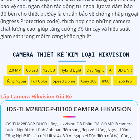
Camera Thiết Kế Kim Loại Hikvision
bảo vệ cao, ngăn chặn tác động từ ngoại lực và đảm bảo
độ bền cho thiết bị. Đây là chuẩn bảo vệ chống nhập ngoại
(Ingress Protection code), thích hợp cho những camera
chất lượng cao, giúp tăng cường độ tin cậy và hiệu suất
giám sát trong môi trường khắc nghiệt
CAMERA THIẾT KẾ KIM LOẠI HIKVISION
Dĩ nhiên, dưới đây là một mẫu văn bản giới thiệu dành cho
dự án lắp đặt camera Hikvision giá rẻ và chuyên nghiệp:
2.0 MP
Có Led
128GB
Hybrid Light
Day Night
AI
3D DNR
Chào quý khách hàng,
Hồng Ngoại
Full Color
Speed Dome
Xoay 360
IP66
H.265 Pro +
Chúng tôi xin trân trọng giới thiệu đến quý vị dịch vụ lắp
đặt camera Hikvision giá rẻ và chuyên nghiệp cho dự án
Lắp Camera Hikvision Giá Rẻ
của quý vị.
Với kinh nghiệm lâu năm trong lĩnh vực lắp đặt camera an
IDS-TLM28B3GP-BI100 CAMERA HIKVISION
ninh, đội ngũ kỹ thuật viên của chúng tôi cam kết sẽ mang
đến cho quý vị những giải pháp an ninh hiệu quả, đáng tin
iDS-TLM28B3GP-BI100 Hãng Hikvision Độ Phân Giải 8.0 MP là camera
cậy và tiết kiệm chi phí.
bullet Ngoài trời Hình ảnh ban đêm sáng đẹp với Hồng Ngoại 100m
Công Nghệ IP siêu nét Ultra 4k 8.0 megapixel Đặc điểm nỗi bật Công
Camera của Hikvision được biết đến là một trong những