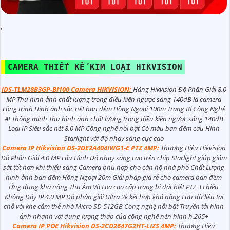
'
CAMERA THIẾT KẾ KIM LOẠI HIKVISION
iDS-TLM28B3GP-BI100 Camera HIKVISION:
Hãng Hikvision Độ Phân Giải 8.0
MP Thu hình ảnh chất lượng trong điều kiện ngược sáng 140dB là camera
công trình Hình ảnh sắc nét ban đêm Hồng Ngoại 100m Trang Bị Công Nghệ
AI Thông minh Thu hình ảnh chất lượng trong điều kiện ngược sáng 140dB
Loại IP Siêu sắc nét 8.0 MP Công nghệ nỗi bật Có màu ban đêm cấu Hình
Starlight với độ nhạy sáng cực cao
Camera IP Hikvision DS-2DE2A404IWG1-E PTZ 4MP:
Thương Hiệu Hikvision
Độ Phân Giải 4.0 MP cấu Hình Độ nhạy sáng cao trên chip Starlight giúp giám
sát tốt hơn khi thiếu sáng Camera phù hợp cho căn hộ nhà phố Chất Lượng
hình ảnh ban đêm Hồng Ngoại 20m Giải pháp giá rẻ cho camera ban đêm
Ứng dụng khả năng Thu Âm Và Loa cao cấp trang bị đặt biệt PTZ 3 chiều
Không Dây IP 4.0 MP Độ phân giải Ultra 2k kết hợp khả năng Lưu dữ liệu tại
chỗ với khe cắm thẻ nhớ Micro SD 512GB Công nghệ nỗi bật Truyền tải hình
ảnh nhanh với dung lượng thấp của công nghệ nén hình h.265+
Camera IP POE Hikvision DS-2CD2647G2HT-LIZS 4MP:
Thương Hiệu