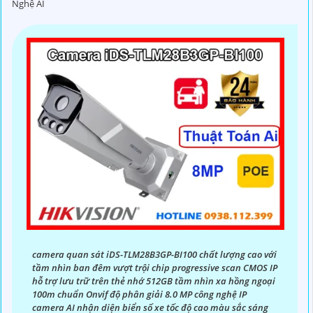
Nghệ AI
thương hiệu hàng đầu thế giới về giải pháp an ninh video.
Với các tính năng và công nghệ tiên tiến, camera Hikvision
không chỉ
chắc chắn
chất lượng hình ảnh sắc nét mà còn
đem đến sự tin cậy và an toàn cho dự án của quý vị.
Nếu quý vị quan tâm đến việc lắp đặt camera Hikvision giá
rẻ và chuyên nghiệp cho dự án của mình, chúng tôi luôn
sẵn lòng hỗ trợ và tư vấn cho quý vị.
camera quan sát iDS-TLM28B3GP-BI100 chất lượng cao với
tầm nhìn ban đêm vượt trội chip progressive scan CMOS IP
hỗ trợ lưu trữ trên thẻ nhớ 512GB tầm nhìn xa hồng ngoại
100m chuẩn Onvif độ phân giải 8.0 MP công nghệ IP
camera AI nhận diện biển số xe tốc độ cao màu sắc sáng