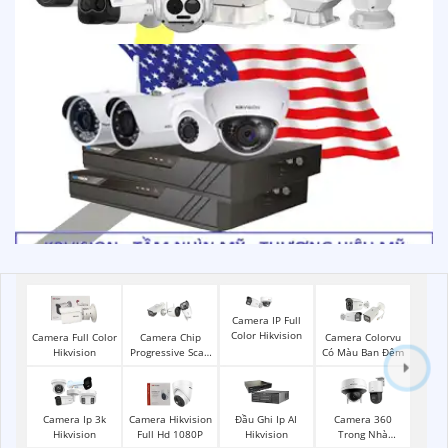
Camera IP Full
Color Hikvision
Camera Full Color
Camera Chip
Camera Colorvu
Hikvision
Progressive Scan
Có Màu Ban Đêm
CMOS Hikvision
Camera Ip 3k
Camera Hikvision
Đầu Ghi Ip AI
Camera 360
Hikvision
Full Hd 1080P
Hikvision
Trong Nhà