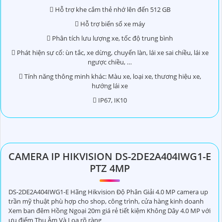
 Hỗ trợ khe cắm thẻ nhớ lên đến 512 GB
 Hỗ trợ biển số xe máy
 Phân tích lưu lượng xe, tốc độ trung bình
 Phát hiện sự cố: ùn tắc, xe dừng, chuyển làn, lái xe sai chiều, lái xe
ngược chiều, …
 Tính năng thông minh khác: Màu xe, loại xe, thương hiệu xe,
hướng lái xe
 IP67, IK10
CAMERA IP HIKVISION DS-2DE2A404IWG1-E
PTZ 4MP
DS-2DE2A404IWG1-E Hãng Hikvision Độ Phân Giải 4.0 MP camera up
trần mỹ thuật phù hợp cho shop, công trình, cửa hàng kinh doanh
Xem ban đêm Hồng Ngoại 20m giá rẻ tiết kiệm Không Dây 4.0 MP với
ưu điểm Thu Âm Và Loa rõ ràng