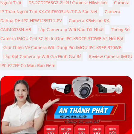
Ngoài Trời
DS-2CD2T63G2-2LI2U Camera Hikvision
Camera
IP Thân Ngoài Trời KX-CAiF6003UN-TiF-A Sắc Nét
Camera
Dahua DH-IPC-HFW1239TL1-PV
Camera KBvision KX-
CAiF4003SN-AB
Lắp Camera Ip Wifi Nào Tốt Nhất
Thông Số
Camera IMOU Cell 3C All In One IPC-K9DCP-3T0WE-V2 Nổi Bật
Giới Thiệu Về Camera Wifi Dùng Pin IMOU IPC-K9EP-3T0WE
Lắp Đặt Camera Ip Wifi Gia Đình Giá Rẻ
Review Camera IMOU
IPC-F22FP Có Màu Ban Đêm