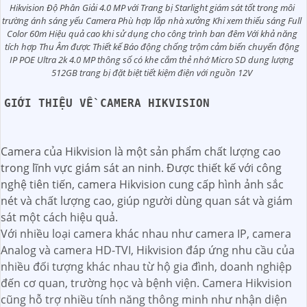
Hikvision Độ Phân Giải 4.0 MP với Trang bị Starlight giám sát tốt trong môi
trường ánh sáng yếu Camera Phù hợp lắp nhà xưởng Khi xem thiếu sáng Full
Color 60m Hiệu quả cao khi sử dụng cho công trình ban đêm Với khả năng
tích hợp Thu Âm được Thiết kế Báo động chống trộm cảm biến chuyển động
IP POE Ultra 2k 4.0 MP thông số có khe cắm thẻ nhớ Micro SD dung lượng
512GB trang bị đặt biệt tiết kiệm điện với nguồn 12V
GIỚI THIỆU VỀ CAMERA HIKVISION
Camera của Hikvision là một sản phẩm chất lượng cao
trong lĩnh vực giám sát an ninh. Được thiết kế với công
nghệ tiên tiến, camera Hikvision cung cấp hình ảnh sắc
nét và chất lượng cao, giúp người dùng quan sát và giám
sát một cách hiệu quả.
Với nhiều loại camera khác nhau như camera IP, camera
Analog và camera HD-TVI, Hikvision đáp ứng nhu cầu của
nhiều đối tượng khác nhau từ hộ gia đình, doanh nghiệp
đến cơ quan, trường học và bệnh viện. Camera Hikvision
cũng hỗ trợ nhiều tính năng thông minh như nhận diện