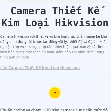
Hikvision
Camera Thiết Kế
Kim Loại Hikvision
Camera Hikvision với thiết kế vỏ kim loại chắc chắn mang lại khả
năng chịu đựng tốt trước tác động vật lý, nhiệt độ và độ ẩm khắc
nghiệt. Lớp vỏ kim loại giúp tản nhiệt hiệu quả, bảo vệ các linh
kiện bên trong một cách an toàn, đảm bảo ghi hình chất lượng
hình ảnh ổn định.
Lắp Camera Thiết Kế Kim Loại Hikvision:
(
45%
)
IDS-TLM28B3GP-BI100 Camera HIKVISION
(
5%-35%
)
Camera IP Hikvision DS-2DE2A404IWG1-E PTZ 4MP
(
45%
)
Camera IP POE Hikvision DS-2CD2647G2HT-LIZS 4MP
Chuẩn chống va chạm IK10 trên camera cung cấp mức độ