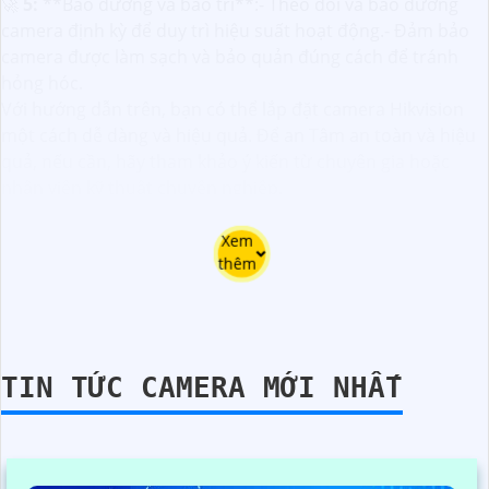
🚀
5:
**Bảo dưỡng và bảo trì**:- Theo dõi và bảo dưỡng
camera định kỳ để duy trì hiệu suất hoạt động.- Đảm bảo
camera được làm sạch và bảo quản đúng cách để tránh
hỏng hóc.
Với hướng dẫn trên, bạn có thể lắp đặt camera Hikvision
một cách dễ dàng và hiệu quả. Để an Tâm an toàn và hiệu
quả, nếu cần, hãy tham khảo ý kiến từ chuyên gia hoặc
nhân viên kỹ thuật chuyên nghiệp.
Xem
thêm
TIN TỨC CAMERA MỚI NHẤT