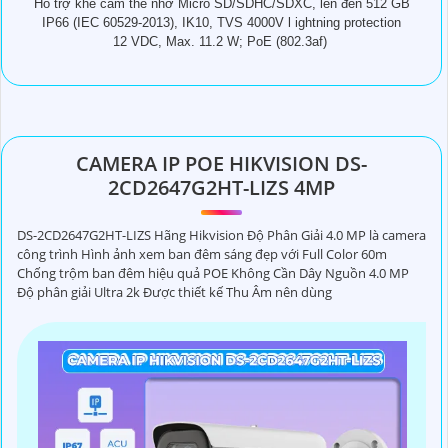
Hỗ trợ khe cắm thẻ nhớ Micro SD/SDHC/SDXC, lên đến 512 GB
IP66 (IEC 60529-2013), IK10, TVS 4000V l ightning protection
12 VDC, Max. 11.2 W; PoE (802.3af)
CAMERA IP POE HIKVISION DS-
2CD2647G2HT-LIZS 4MP
DS-2CD2647G2HT-LIZS Hãng Hikvision Độ Phân Giải 4.0 MP là camera
công trình Hình ảnh xem ban đêm sáng đẹp với Full Color 60m
Chống trộm ban đêm hiệu quả POE Không Cần Dây Nguồn 4.0 MP
Độ phân giải Ultra 2k Được thiết kế Thu Âm nên dùng