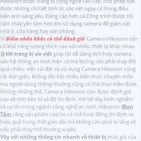
Hikvision được trang bị công nghệ cao cấp, cho phép bắt
được những chi tiết tinh tế, sắc nét ngay cả trong điều
kiện ánh sáng yếu. Đẳng cấp hơn cả Công trình Được tôi
cảm thấy yên tâm hơn khi sử dụng camera để giám sát
nhà ở, cửa hàng hay văn phòng.
💡
Điểm nhấn khác có thể đánh giá
Camera Hikvision còn
có khả năng tương thích cao với nhiều thiết bị khác nhau.
🤖️
Với trang bị ưu việt
giúp tôi dễ dàng tích hợp camera
vào hệ thống an ninh hiện có mà không cần phải thay đổi
quá nhiều. việc cài đặt và sử dụng Camera Hikvision cũng
rất đơn giản, không đòi hỏi nhiều kiến thức chuyên môn
mà người dùng thông thường cũng có thể thực hiện được.
Không những thế, Camera Hikvision còn được đánh giá
cao về tính bền bỉ và độ ổn định. Với bề dày kinh nghiệm
và uy tín trong ngành công nghệ an ninh, Hikvision 🎛
an
Tâm
rằng sản phẩm của họ có thể hoạt động ổn định và
hiệu quả trong thời gian dài mà không cần phải lo lắng về
việc phải thay thế thường xuyên.
Vây với những thông tin nhanh về thiết bị
mức giá của