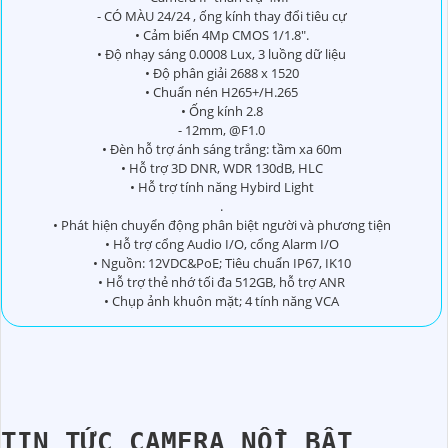
- CÓ MÀU 24/24 , ống kính thay đổi tiêu cự
• Cảm biến 4Mp CMOS 1/1.8".
• Độ nhạy sáng 0.0008 Lux, 3 luồng dữ liệu
• Độ phân giải 2688 x 1520
• Chuẩn nén H265+/H.265
• Ống kính 2.8
- 12mm, @F1.0
• Đèn hỗ trợ ánh sáng trắng: tầm xa 60m
• Hỗ trợ 3D DNR, WDR 130dB, HLC
• Hỗ trợ tính năng Hybird Light
.
• Phát hiện chuyển động phân biệt người và phương tiện
• Hỗ trợ cổng Audio I/O, cổng Alarm I/O
• Nguồn: 12VDC&PoE; Tiêu chuẩn IP67, IK10
• Hỗ trợ thẻ nhớ tối đa 512GB, hỗ trợ ANR
• Chụp ảnh khuôn mặt; 4 tính năng VCA
TIN TỨC CAMERA NỔI BẬT