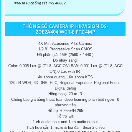
IP66 IK10 chống sét TVS 4000V
THÔNG SỐ CAMERA IP HIKVISION DS-
2DE2A404IWG1-E PTZ 4MP
4X Mini Acusense PTZ Camera
1/2.8" Progressive Scan CMOS
Độ phân giải 4MP (2560 × 1440 )
Độ nhạy sáng:
Color: 0.005 Lux @ (F1.8, AGC ON),B/W: 0.001 Lux @ (F1.8, AGC
ON),0 Lux with IR
4× zoom quang, 16× zoom KTS
120 dB WDR, 3D DNR, HLC, Regional Exposure, Regional Focus,
Digital defog
Hồng ngoại 20 m IR
Chống báo giả bằng thuật toán deep learning phân biệt người &
phương tiện
Hỗ trợ H.265+/H.265
Hỗ trợ wifi
1-ch audio input and 1-ch audio output
Tích hợp sẵn 1 micro & loa đàm thoại 2 chiều