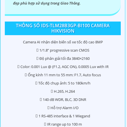
đẹp phù hợp sử dụng trong Giao Thông.
'
THÔNG SỐ IDS-TLM28B3GP-BI100 CAMERA
HIKVISION
Camera AI nhận diện biển số xe tốc độ cao 8MP
 1/1.8” progressive scan CMOS
 Độ phân giải tối đa 3840×2160
 Color: 0.001 Lux @ (F1.2, AGC ON), 0.0005 Lux with IR
 Ống kính 11 mm to 55 mm: F1.7, Auto focus
 Tốc độ chụp ảnh: 5 to 180km/h
 H.265, H.264
 140 dB WDR, BLC, 3D DNR
 Hỗ trợ Alarm I/O
 1 RS-485 interface & 1 Wiegand
 IR range up to 100 m