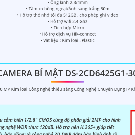
• Ống kính 2.8/4mm
• Tầm xa hồng ngoại/Ánh sáng trắng 30m
• Hỗ trợ thẻ nhớ tối đa 512GB , cho phép ghi video
• Hỗ trợ wifi 2.4 Ghz
• Tích hợp Micro
• Hỗ trợ dịch vụ Hik-connect
• Vật liệu : Kim loại , Plastic
CAMERA BÍ MẬT DS-2CD6425G1-3
.0 MP Kim loại Công nghệ thiếu sáng Công Nghệ Chuyên Dụng IP K
cảm biến 1/2.8" CMOS cùng độ phân giải 2MP cho hình
ông nghệ WDR thực 120dB. Hỗ trợ nén H.265+ giúp tiết
h, báo động và công nghệ 3D DNR đảm bảo hình ảnh rõ