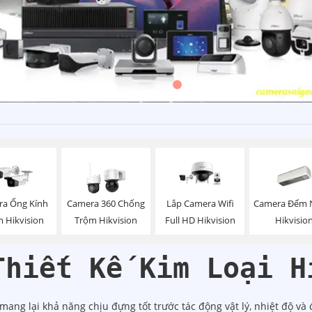
Camera Đếm 
a Ống Kính
Camera 360 Chống
Lắp Camera Wifi
Hikvisio
 Hikvision
Trộm Hikvision
Full HD Hikvision
Thiết Kế Kim Loại H
 mang lại khả năng chịu đựng tốt trước tác động vật lý, nhiệt độ và