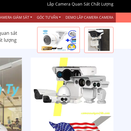
Lắp Camera Quan Sát Chất Lượng
CAMERA GIÁM SÁT
GÓC TƯ VẤN
DEMO LẮP CAMERA CAMERA
quan sát
ất lượng