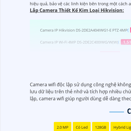
hiệu quả, bảo vệ các linh kiện bên trong một cách 
Lắp Camera Thiết Kế Kim Loại Hikvision:
(
Camera IP Hikvision DS-2DE2A404IWG1-E PTZ 4MP
(
1,5
Camera IP Wi-Fi 4MP DS-2DE2C400IWG/W(W)
(
5%-35%
)
Camera Bí Mật DS-2CD6425G1-30
Camera Thiết Kế Kim Loại Hikvision
Camera wifi độc lập sử dụng công nghệ không dâ
lưu dữ liệu trên thẻ nhớ và tích hợp nhiều 
lập, camera wifi giúp người dùng dễ dàng theo
Dĩ nhiên, dưới đây là một mẫu văn bản giới th
C
Chào quý khách hàng,
2.0 MP
Có Led
128GB
Hybrid Li