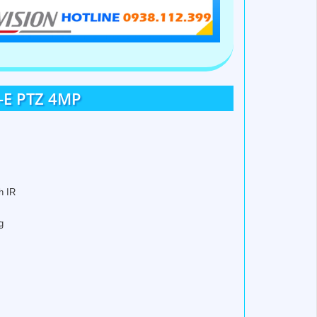
-E PTZ 4MP
th IR
g