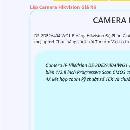
Chúng tôi xin trân trọng giới thiệu đến quý vị
Với kinh nghiệm lâu năm trong lĩnh vực lắp đ
Lắp Camera Hikvision Giá Rẻ
ninh hiệu quả, đáng tin cậy và tiết kiệm chi phí
CAMERA I
Camera của Hikvision được biết đến là một tro
tiến, camera Hikvision không chỉ
chắc chắn
ch
Nếu quý vị quan tâm đến việc lắp đặt camera H
DS-2DE2A404IWG1-E Hãng Hikvision Độ Phân Giải
megapixel Chức năng vượt trội Thu Âm Và Loa to 
Camera IP Hikvision DS-2DE2A404IWG1-
biến 1/2.8 inch Progressive Scan CMOS c
4X kết hợp zoom kỹ thuật số 16X và chuẩ