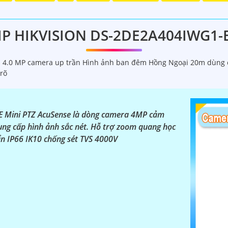
 dịch vụ lắp đặt camera Hikvision giá rẻ và chuyên nghiệp ch
ặt camera an ninh, đội ngũ kỹ thuật viên của chúng tôi cam 
.
P HIKVISION DS-2DE2A404IWG1-
ng những thương hiệu hàng đầu thế giới về giải pháp an nin
ất lượng hình ảnh sắc nét mà còn đem đến sự tin cậy và an 
ikvision giá rẻ và chuyên nghiệp cho dự án của mình, chúng 
 4.0 MP camera up trần Hình ảnh ban đêm Hồng Ngoại 20m dùng c
rõ
E Mini PTZ AcuSense là dòng camera 4MP cảm
ung cấp hình ảnh sắc nét. Hỗ trợ zoom quang học
n IP66 IK10 chống sét TVS 4000V