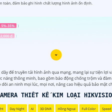
an toàn, đảm bảo ghi hình chất lượng hình ảnh ổn định.
5%-35%
)
12,000 ₫
)
y để truyền tải hình ảnh qua mạng, mang lại sự tiện lợi và 
chức năng thông minh, bao gồm báo động chống trộm và đàm 
 dõi an ninh mọi lúc, mọi nơi, nâng cao hiệu quả bảo mật c
iệu dành cho dự án lắp đặt camera Hikvision giá rẻ và chuy
AMERA THIẾT KẾ KIM LOẠI HIKVISIO
ght
Day Night
AI
3D DNR
Hồng Ngoại
Full Color
Speed