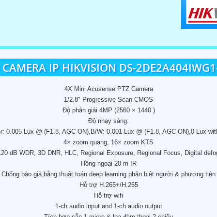
CAMERA IP HIKVISION DS-2DE2A404IWG1
4X Mini Acusense PTZ Camera
1/2.8" Progressive Scan CMOS
Độ phân giải 4MP (2560 × 1440 )
Độ nhạy sáng:
r: 0.005 Lux @ (F1.8, AGC ON),B/W: 0.001 Lux @ (F1.8, AGC ON),0 Lux wi
4× zoom quang, 16× zoom KTS
120 dB WDR, 3D DNR, HLC, Regional Exposure, Regional Focus, Digital defo
Hồng ngoại 20 m IR
Chống báo giả bằng thuật toán deep learning phân biệt người & phương tiện
Hỗ trợ H.265+/H.265
Hỗ trợ wifi
1-ch audio input and 1-ch audio output
Tích hợp sẵn 1 micro & loa đàm thoại 2 chiều