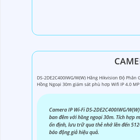
CAMER
DS-2DE2C400IWG/W(W) Hãng Hikvision Độ Phân Gi
Hồng Ngoại 30m giám sát phù hơp Wifi IP 4.0 MP
Camera IP Wi-Fi DS-2DE2C400IWG/W(W) độ
ban đêm với hồng ngoại 30m. Tích hợp mic
ổn định, lưu trữ qua thẻ nhớ lên đến 51
báo động giả hiệu quả.