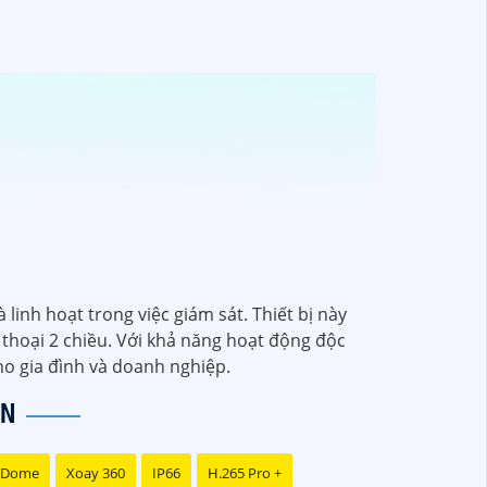
linh hoạt trong việc giám sát. Thiết bị này
thoại 2 chiều. Với khả năng hoạt động độc
ho gia đình và doanh nghiệp.
ên nghiệp:
N
 Dome
Xoay 360
IP66
H.265 Pro +