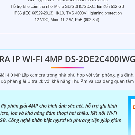
Hỗ trợ khe cắm thẻ nhớ Micro SD/SDHC/SDXC, lên đến 512 GB
IP66 (IEC 60529-2013), IK10, TVS 4000V l ightning protection
12 VDC, Max. 11.2 W; PoE (802.3af)
A IP WI-FI 4MP DS-2DE2C400IW
ải 4.0 MP Lắp camera trong nhà phù hợp với văn phòng, gia đình
 Độ phân giải Ultra 2k Với khả năng Thu Âm Và Loa đáng quan tâm
 phân giải 4MP cho hình ảnh sắc nét, hỗ trợ ghi hình
ro, loa và khả năng đàm thoại hai chiều. Kết nối Wi-Fi
2GB. Công nghệ phân biệt người và phương tiện giúp giảm