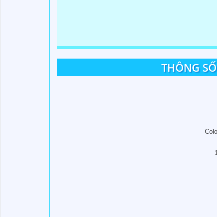
THÔNG SỐ 
Colo
'