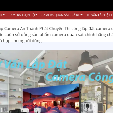
FI
CAMERA TRỌN BỘ
CAMERA QUAN SÁT GIÁ RẺ
TƯ VẤN LẮP ĐẶT 
ắp Camera An Thành Phát Chuyên Thi công lắp đặt camera 
 tín Luôn sử dủng sản phẩm camera quan sát chính hãng ch
hù hợp cho người dùng.