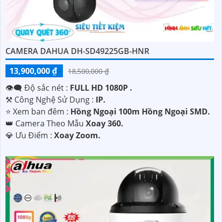
CAMERA DAHUA DH-SD49225GB-HNR
13,900,000 ₫
18,500,000 ₫
👁️‍🗨 Độ sắc nét :
FULL HD 1080P .
⚒ Công Nghệ Sử Dụng :
IP.
⭐ Xem ban đêm :
Hồng Ngoại 100m Hồng Ngoại SMD.
👑 Camera Theo Mẫu
Xoay 360.
️💎 Ưu Điểm :
Xoay Zoom.