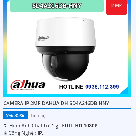
CAMERA IP 2MP DAHUA DH-SD4A216DB-HNY
5%-35%
Liên hệ
🔆 Hình Ành Chất Lượng :
FULL HD 1080P .
✳️ Công Nghệ :
IP.