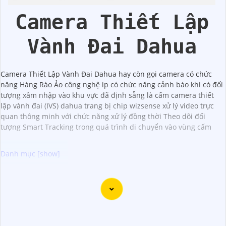
Camera Thiết Lập
Vành Đai Dahua
Camera Thiết Lập Vành Đai Dahua hay còn gọi camera có chức
năng Hàng Rào Ảo công nghệ ip có chức năng cảnh báo khi có đối
tượng xâm nhập vào khu vực đã định sẵng là cấm camera thiết
lập vành đai (IVS) dahua trang bị chip wizsense xử lý video trực
quan thông minh với chức năng xử lý đồng thời Theo dõi đối
tượng Smart Tracking trong quá trình di chuyển vào vùng cấm
Camera Wifi Full HD 1080P là một lựa chọn tốt để quan sát
và giám sát nhiều không gian khác nhau trong gia đình,
cửa hàng, văn phòng hoặc nhà xưởng.Với chất lượng hình
ảnh sắc nét với độ phân giải 1080P và khả năng kết nối