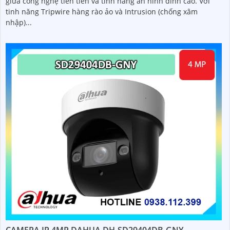
giữa công nghệ tiên tiến và tính năng an ninh đỉnh cao. Với
tinh năng Tripwire hàng rào ảo và Intrusion (chống xâm
nhập)...
CAMERA IP 4MP DAHUA DH-SD29404DB-GNY