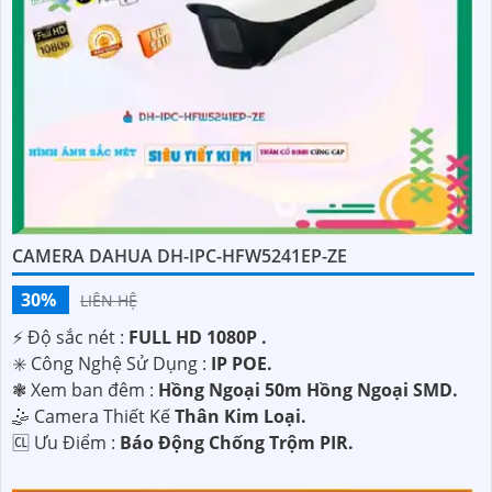
CAMERA DAHUA DH-IPC-HFW5241EP-ZE
30%
LIÊN HỆ
️⚡ Độ sắc nét :
FULL HD 1080P .
✳️ Công Nghệ Sử Dụng :
IP POE.
❃ Xem ban đêm :
Hồng Ngoại 50m Hồng Ngoại SMD.
🤹 Camera Thiết Kế
Thân Kim Loại.
️🆑 Ưu Điểm :
Báo Động Chống Trộm PIR.