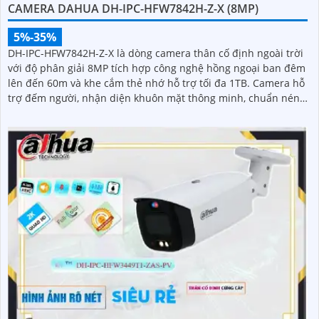
CAMERA DAHUA DH-IPC-HFW7842H-Z-X (8MP)
5%-35%
DH-IPC-HFW7842H-Z-X là dòng camera thân cố định ngoài trời
với độ phân giải 8MP tích hợp công nghệ hồng ngoại ban đêm
lên đến 60m và khe cắm thẻ nhớ hỗ trợ tối đa 1TB. Camera hỗ
trợ đếm người, nhận diện khuôn mặt thông minh, chuẩn nén
POE, đạt tiêu chuẩn chống nước IP67, phù hợp cho các khu
vực giám sát ngoài trời, hỗ trợ tính năng quản lý chỗ đỗ xe
hiệu quả cho các bãi giữ xe