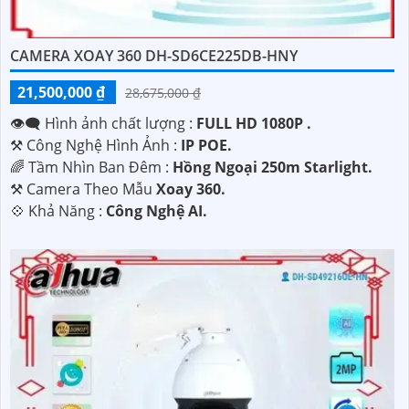
CAMERA XOAY 360 DH-SD6CE225DB-HNY
21,500,000 ₫
28,675,000 ₫
👁️‍🗨 Hình ảnh chất lượng :
FULL HD 1080P .
⚒ Công Nghệ Hình Ảnh :
IP POE.
🌈 Tầm Nhìn Ban Đêm :
Hồng Ngoại 250m Starlight.
⚒ Camera Theo Mẫu
Xoay 360.
️💠 Khả Năng :
Công Nghệ AI.