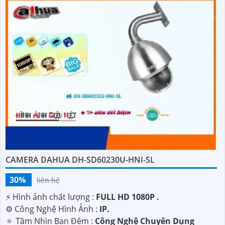
CAMERA DAHUA DH-SD60230U-HNI-SL
30%
liên hệ
️⚡ Hình ảnh chất lượng :
FULL HD 1080P .
⚙ Công Nghệ Hình Ảnh :
IP.
🔅 Tầm Nhìn Ban Đêm :
Công Nghệ Chuyên Dụng