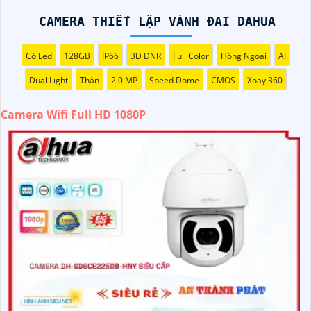
không dây qua Wifi, dễ dàng cài đặt và sử dụng giám sát
từ xa thông qua ứng dụng trên điện thoại hoặc máy tính.
CAMERA THIẾT LẬP VÀNH ĐAI DAHUA
Có Led
128GB
IP66
3D DNR
Full Color
Hồng Ngoại
AI
Dual Light
Thân
2.0 MP
Speed Dome
CMOS
Xoay 360
Camera Wifi Full HD 1080P
'