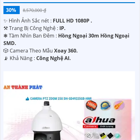
30%
8,570,000 ₫
✨ Hình Ảnh Sắc nét :
FULL HD 1080P .
⚒ Trang Bị Công Nghệ :
IP.
❃ Tầm Nhìn Ban Đêm :
Hồng Ngoại 30m Hồng Ngoại
SMD.
🎲 Camera Theo Mẫu
Xoay 360.
️📡 Khả Năng :
Công Nghệ AI.