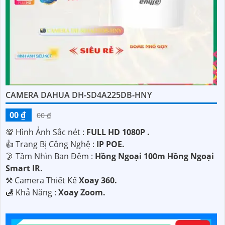
CAMERA DAHUA DH-SD4A225DB-HNY
00 ₫
00 ₫
💯 Hình Ảnh Sắc nét :
FULL HD 1080P .
👍 Trang Bị Công Nghệ :
IP POE.
🌛 Tầm Nhìn Ban Đêm :
Hồng Ngoại 100m Hồng Ngoại
Smart IR.
⚒ Camera Thiết Kế
Xoay 360.
️🛃 Khả Năng :
Xoay Zoom.