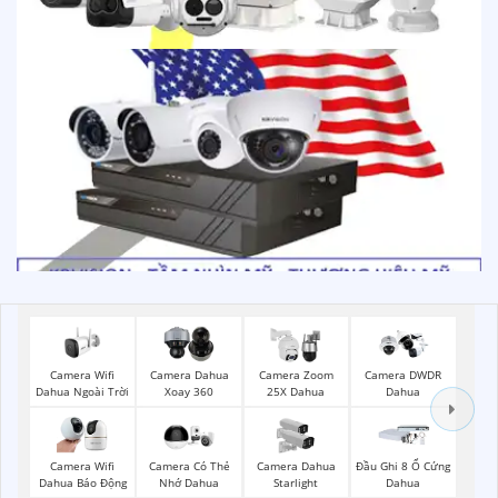
Camera Wifi
Camera Dahua
Camera Zoom
Camera DWDR
Dahua Ngoài Trời
Xoay 360
25X Dahua
Dahua
Camera Wifi
Camera Có Thẻ
Camera Dahua
Đầu Ghi 8 Ổ Cứng
Dahua Báo Động
Nhớ Dahua
Starlight
Dahua