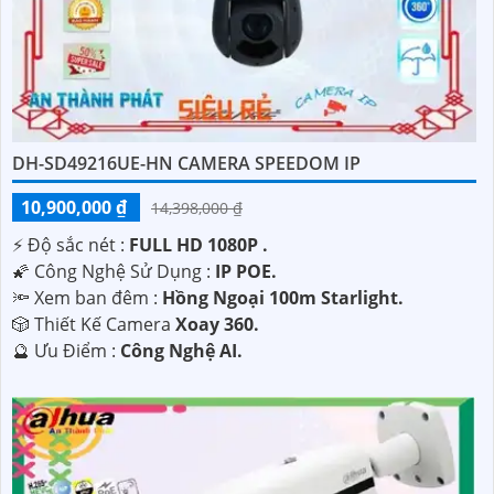
DH-SD49216UE-HN CAMERA SPEEDOM IP
10,900,000 ₫
14,398,000 ₫
️⚡ Độ sắc nét :
FULL HD 1080P .
🌠 Công Nghệ Sử Dụng :
IP POE.
🔦 Xem ban đêm :
Hồng Ngoại 100m Starlight.
🎲 Thiết Kế Camera
Xoay 360.
️🔮 Ưu Điểm :
Công Nghệ AI.