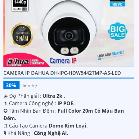
'
CAMERA IP DAHUA DH-IPC-HDW5442TMP-AS-LED
30%
liên hệ
☀️ Độ Phân giải :
Ultra 2k .
⚜️ Camera Công nghệ :
IP POE.
✪ Tầm Nhìn Ban Đêm :
Full Color 20m Có Màu Ban
Đêm.
♊ Cấu Tạo Camera
Dome Kim Loại.
️🎙 Khả Năng :
Công Nghệ AI.