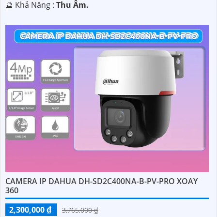
️🔮 Khả Năng :
Thu Âm.
CAMERA IP DAHUA DH-SD2C400NA-B-PV-PRO XOAY
360
2,300,000 ₫
3,765,000 ₫