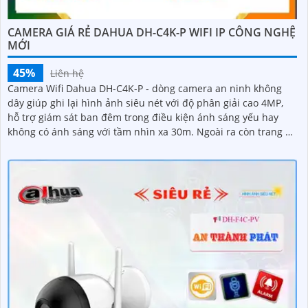
CAMERA GIÁ RẺ DAHUA DH-C4K-P WIFI IP CÔNG NGHỆ
MỚI
45%
Liên hệ
Camera Wifi Dahua DH-C4K-P - dòng camera an ninh không
dây giúp ghi lại hình ảnh siêu nét với độ phân giải cao 4MP,
hỗ trợ giám sát ban đêm trong điều kiện ánh sáng yếu hay
không có ánh sáng với tầm nhìn xa 30m. Ngoài ra còn trang bị
khả năng đàm thoại và phát hiện con người chính xácCamera
quan sát đặc biệt với lưu trữ dữ liệu tại chỗ qua khe cắm thẻ
nhớ Micro SD, IP không dây, tích hợp chức năng chống cảnh
báo chuyển động giả bằng motion detection và nhận dạng
người