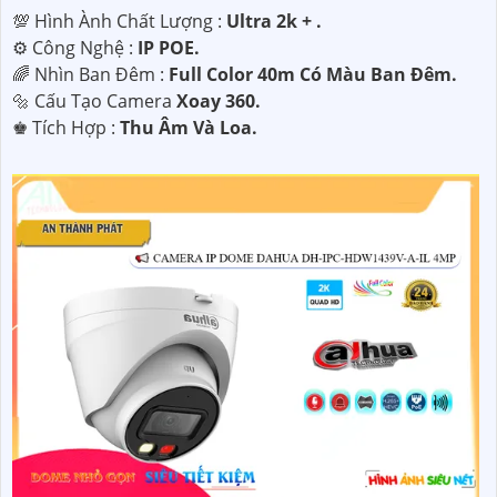
💯 Hình Ành Chất Lượng :
Ultra 2k + .
⚙ Công Nghệ :
IP POE.
🌈 Nhìn Ban Đêm :
Full Color 40m Có Màu Ban Ðêm.
🔩 Cấu Tạo Camera
Xoay 360.
️♚ Tích Hợp :
Thu Âm Và Loa.