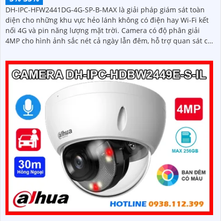
DH-IPC-HFW2441DG-4G-SP-B-MAX là giải pháp giám sát toàn
diện cho những khu vực hẻo lánh không có điện hay Wi-Fi kết
nối 4G và pin năng lượng mặt trời. Camera có độ phân giải
4MP cho hình ảnh sắc nét cả ngày lẫn đêm, hỗ trợ quan sát có
màu ban đêm đến 20m, hồng ngoại 30m và đàm thoại hai
chiều