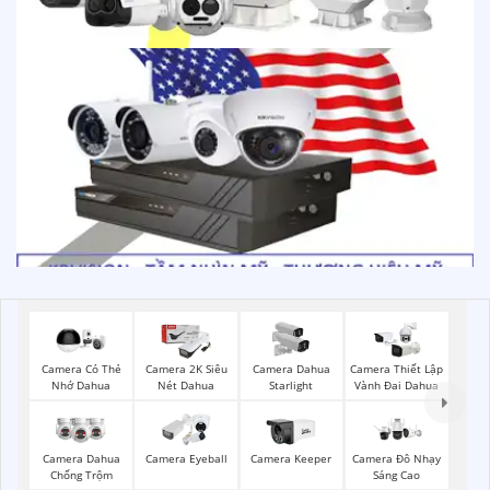
Camera Có Thẻ
Camera 2K Siêu
Camera Dahua
Camera Thiết Lập
Nhớ Dahua
Nét Dahua
Starlight
Vành Đai Dahua
Camera Dahua
Camera Eyeball
Camera Keeper
Camera Đô Nhạy
Chống Trộm
Sáng Cao