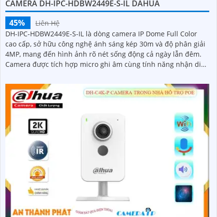
CAMERA DH-IPC-HDBW2449E-S-IL DAHUA
45%
Liên Hệ
DH-IPC-HDBW2449E-S-IL là dòng camera IP Dome Full Color
cao cấp, sở hữu công nghệ ánh sáng kép 30m và độ phân giải
4MP, mang đến hình ảnh rõ nét sống động cả ngày lẫn đêm.
Camera được tích hợp micro ghi âm cùng tính năng nhận diện
người và phương tiện, giúp giám sát an ninh hiệu quả