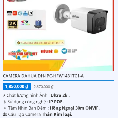
CAMERA DAHUA DH-IPC-HFW1431TC1-A
1,850,000 ₫
2,670,000 ₫
️⚡ Chất lượng hình Ảnh :
Ultra 2k .
✳️ Sử dụng công nghệ :
IP POE.
🔅 Tầm Nhìn Ban Đêm :
Hồng Ngoại 30m ONVIF.
🐜 Cấu Tạo Camera
Thân Kim loại.