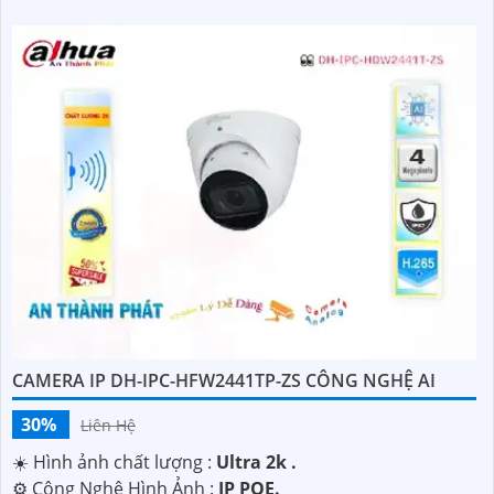
CAMERA IP DH-IPC-HFW2441TP-ZS CÔNG NGHỆ AI
30%
Liên Hệ
☀️ Hình ảnh chất lượng :
Ultra 2k .
⚙ Công Nghệ Hình Ảnh :
IP POE.