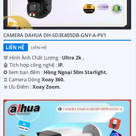
CAMERA DAHUA DH-SD3E405DB-GNY-A-PV1
LIÊN HỆ
LIÊN HỆ
💯 Hình Ành Chất Lượng :
Ultra 2k .
🤖️ Tích hợp công nghệ :
IP.
✪ Xem ban đêm :
Hồng Ngoại 50m Starlight.
♊ Camera Dòng
Xoay 360.
️☣️ Ưu Điểm :
Xoay Zoom.