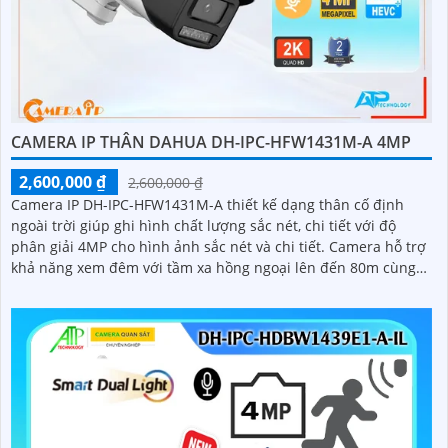
CAMERA IP THÂN DAHUA DH-IPC-HFW1431M-A 4MP
2,600,000 ₫
2,600,000 ₫
Camera IP DH-IPC-HFW1431M-A thiết kế dạng thân cố định
ngoài trời giúp ghi hình chất lượng sắc nét, chi tiết với độ
phân giải 4MP cho hình ảnh sắc nét và chi tiết. Camera hỗ trợ
khả năng xem đêm với tầm xa hồng ngoại lên đến 80m cùng
với đó là tính năng phát hiện con người giúp bảo vệ an ninh
hiệu quả