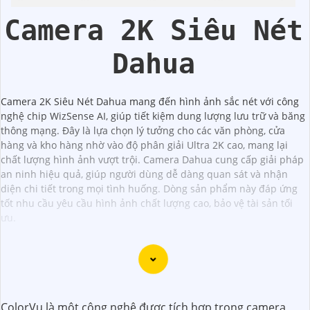
Camera 2K Siêu Nét
Dahua
Camera 2K Siêu Nét Dahua mang đến hình ảnh sắc nét với công
nghệ chip WizSense AI, giúp tiết kiệm dung lượng lưu trữ và băng
thông mạng. Đây là lựa chọn lý tưởng cho các văn phòng, cửa
hàng và kho hàng nhờ vào độ phân giải Ultra 2K cao, mang lại
chất lượng hình ảnh vượt trội. Camera Dahua cung cấp giải pháp
an ninh hiệu quả, giúp người dùng dễ dàng quan sát và nhận
diện chi tiết trong mọi tình huống. Dòng sản phẩm này đáp ứng
tốt nhu cầu yêu cầu hình ảnh chất lượng cao, bảo vệ tài sản tối
ưu.
Dạ chắc chắn, đây là tư vấn của tôi về Camera Dahua
ColorVu là một công nghệ được tích hợp trong camera
chính hãng giá rẻ và chất lượng: