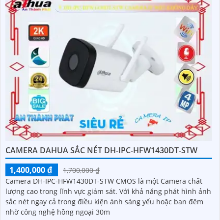
CAMERA DAHUA SẮC NÉT DH-IPC-HFW1430DT-STW
1,400,000 ₫
1,700,000 ₫
Camera DH-IPC-HFW1430DT-STW CMOS là một Camera chất
lượng cao trong lĩnh vực giám sát. Với khả năng phát hình ảnh
sắc nét ngay cả trong điều kiện ánh sáng yếu hoặc ban đêm
nhờ công nghệ hồng ngoại 30m