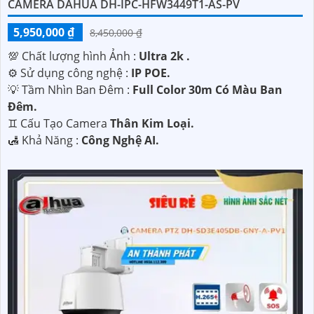
CAMERA DAHUA DH-IPC-HFW3449T1-AS-PV
5,950,000 ₫
8,450,000 ₫
💯 Chất lượng hình Ảnh :
Ultra 2k .
⚙ Sử dụng công nghệ :
IP POE.
💡 Tầm Nhìn Ban Đêm :
Full Color 30m Có Màu Ban
Đêm.
♊ Cấu Tạo Camera
Thân Kim Loại.
️🛃 Khả Năng :
Công Nghệ AI.