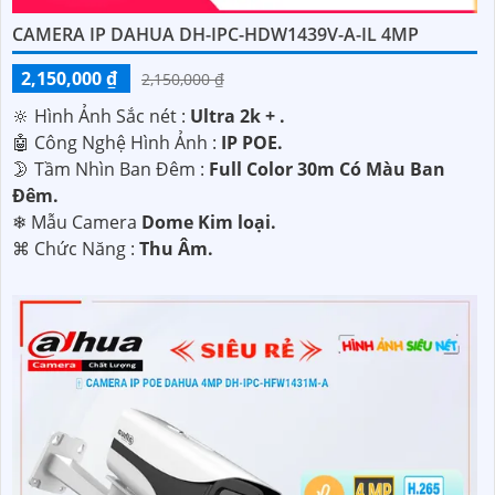
CAMERA IP DAHUA DH-IPC-HDW1439V-A-IL 4MP
2,150,000 ₫
2,150,000 ₫
🔆 Hình Ảnh Sắc nét :
Ultra 2k + .
🤖️ Công Nghệ Hình Ảnh :
IP POE.
🌛 Tầm Nhìn Ban Đêm :
Full Color 30m Có Màu Ban
Ðêm.
❄ Mẫu Camera
Dome Kim loại.
️⌘ Chức Năng :
Thu Âm.