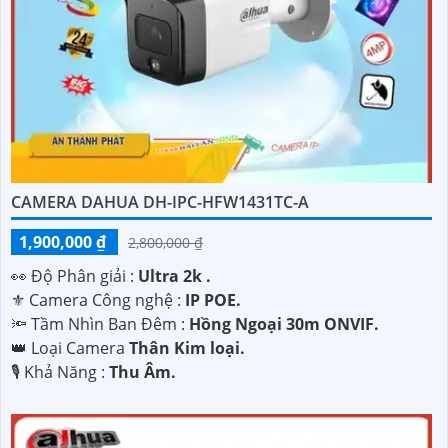
CAMERA DAHUA DH-IPC-HFW1431TC-A
1,900,000 ₫
2,800,000 ₫
️👀 Độ Phân giải :
Ultra 2k .
⚜️ Camera Công nghệ :
IP POE.
🔦 Tầm Nhìn Ban Đêm :
Hồng Ngoại 30m ONVIF.
👑 Loại Camera
Thân Kim loại.
️🎙 Khả Năng :
Thu Âm.