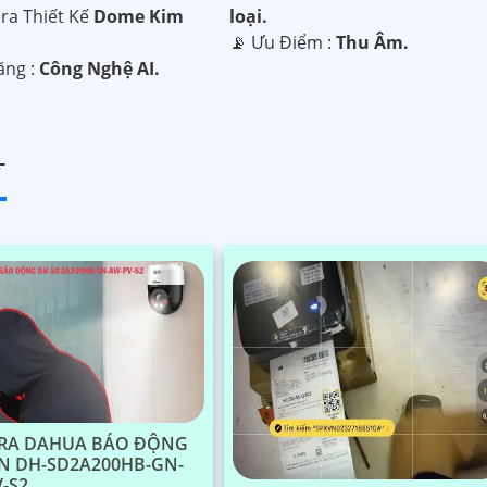
ra Thiết Kế
Dome Kim
loại.
️📡 Ưu Điểm :
Thu Âm.
Năng :
Công Nghệ AI.
T
RA DAHUA BÁO ĐỘNG
N DH-SD2A200HB-GN-
-S2