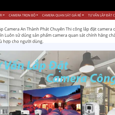
FI
CAMERA TRỌN BỘ
CAMERA QUAN SÁT GIÁ RẺ
TƯ VẤN LẮP ĐẶT 
ắp Camera An Thành Phát Chuyên Thi công lắp đặt camera 
 tín Luôn sử dủng sản phẩm camera quan sát chính hãng ch
hù hợp cho người dùng.