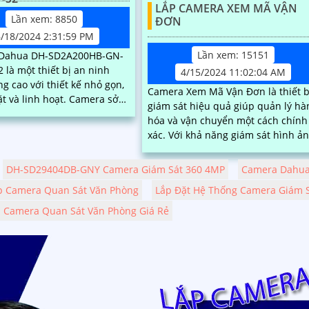
LẮP CAMERA XEM MÃ VẬN
Lần xem: 8850
ĐƠN
6/18/2024 2:31:59 PM
Lần xem: 15151
Dahua DH-SD2A200HB-GN-
 là một thiết bị an ninh
4/15/2024 11:02:04 AM
ng cao với thiết kế nhỏ gọn,
Camera Xem Mã Vận Đơn là thiết b
à linh hoạt. Camera sở
giám sát hiệu quả giúp quản lý hà
 lượng hình ảnh sắc nét độ
hóa và vận chuyển một cách chính
...
xác. Với khả năng giám sát hình ảnh
chất lượng cao và lưu trữ dữ liệu
an...
DH-SD29404DB-GNY Camera Giám Sát 360 4MP
Camera Dahua
p Camera Quan Sát Văn Phòng
Lắp Đặt Hệ Thống Camera Giám 
Camera Quan Sát Văn Phòng Giá Rẻ