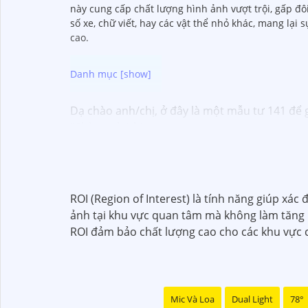
này cung cấp chất lượng hình ảnh vượt trội, gấp đô
số xe, chữ viết, hay các vật thể nhỏ khác, mang lại
cao.
Dạ chào anh/chị, ở đây là một mẫu tư 141 để 
"Chào anh/chị,
Bạn muốn nâng cao an toàn an ninh cho ngôi 
sát chất lượng cao mà bạn đang tìm kiếm.
Với độ phân giải 2K và 4MP, Camera này sẽ cun
hay cửa hàng của mình mọi lúc, mọi nơi thông 
ROI (Region of Interest) là tính năng giúp xá
Camera 2K 4MP còn tích hợp nhiều tính năng 
ảnh tại khu vực quan tâm mà không làm tăng b
tính năng khác giúp nâng cao tính an toàn và 
ROI đảm bảo chất lượng cao cho các khu vực c
Hãy bảo vệ tài sản và gia đình của bạn một c
Liên hệ với chúng tôi để biết thêm thông tin ch
Trân trọng cảm ơn!"
Mic Và Loa
Dual Light
78°