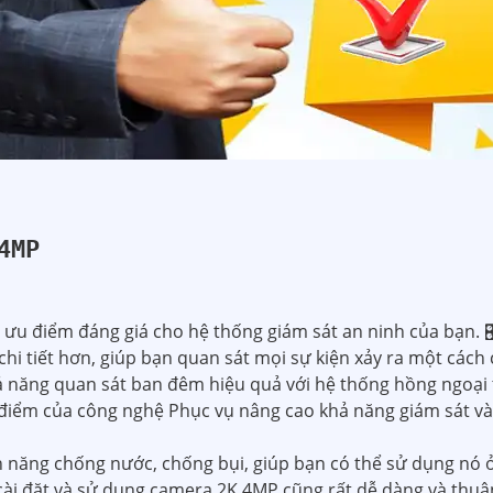
4MP
ưu điểm đáng giá cho hệ thống giám sát an ninh của bạn. 
hi tiết hơn, giúp bạn quan sát mọi sự kiện xảy ra một cách c
năng quan sát ban đêm hiệu quả với hệ thống hồng ngoại t
 điểm của công nghệ Phục vụ nâng cao khả năng giám sát và 
 năng chống nước, chống bụi, giúp bạn có thể sử dụng nó 
ệc cài đặt và sử dụng camera 2K 4MP cũng rất dễ dàng và thu