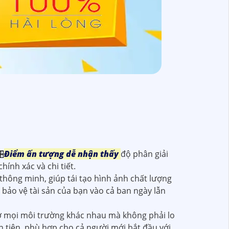
🎛
Điểm ấn tượng dễ nhận thấy
độ phân giải
hính xác và chi tiết.
hông minh, giúp tái tạo hình ảnh chất lượng
bảo vệ tài sản của bạn vào cả ban ngày lẫn
ở mọi môi trường khác nhau mà không phải lo
ận tiện, phù hợp cho cả người mới bắt đầu với