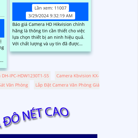
Lần xem: 11007
3/29/2024 9:32:19 AM
Báo giá Camera HD Hikvision chính
hãng là thông tin cần thiết cho việc
lựa chọn thiết bị an ninh hiệu quả.
ị
Với chất lượng và uy tín đã được
ng
khẳng định trên thị trường, Camera
HD Hikvision mang đến cho người sử
dụng sự tin tưởng và an tâm
 DH-IPC-HDW1230T1-S5
Camera Kbvision KX-
Sát Văn Phòng
Lắp Đặt Camera Văn Phòng Giá