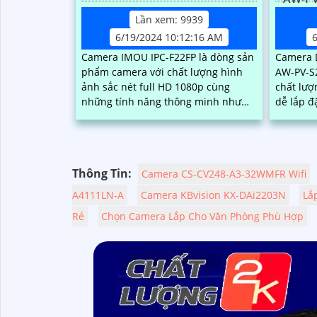
Lần xem: 9939
6/19/2024 10:12:16 AM
Camera IMOU IPC-F22FP là dòng sản
Camera 
phẩm camera với chất lượng hình
AW-PV-S2
ảnh sắc nét full HD 1080p cùng
chất lượ
những tính năng thông minh như
dễ lắp đặt v
đèn trợ sáng thông minh, đèn hồng
hữu chất
ngoại. .
phân giải
Thông Tin:
Camera CS-CV248-A3-32WMFR Wifi
A4111LN-A
Camera KBvision KX-DAi2203N
Lắ
Rẻ
Chọn Camera Lắp Cho Văn Phòng Phù Hợp