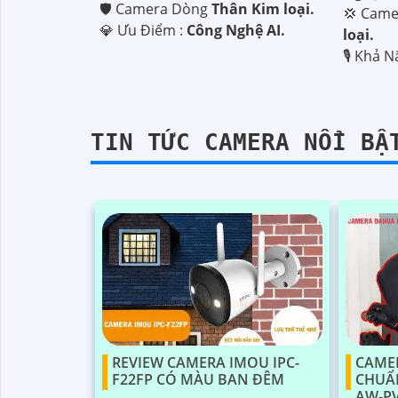
🛡 Camera Dòng
Thân Kim loại.
💢 Came
️💎 Ưu Điểm :
Công Nghệ AI.
loại.
️🎙 Khả 
TIN TỨC CAMERA NỔI BẬ
'
REVIEW CAMERA IMOU IPC-
CAME
F22FP CÓ MÀU BAN ĐÊM
CHUẨ
AW-PV