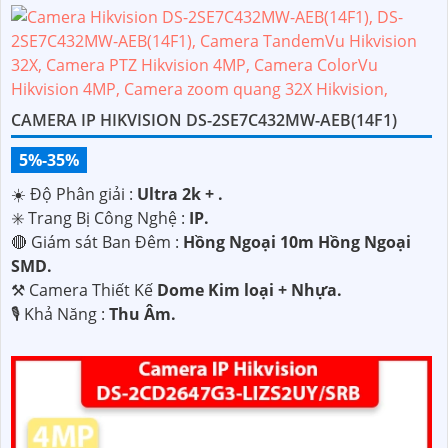
CAMERA IP HIKVISION DS-2SE7C432MW-AEB(14F1)
5%-35%
☀️ Độ Phân giải :
Ultra 2k + .
✳️ Trang Bị Công Nghệ :
IP.
🔴 Giám sát Ban Đêm :
Hồng Ngoại 10m Hồng Ngoại
SMD.
⚒ Camera Thiết Kế
Dome Kim loại + Nhựa.
️🎙 Khả Năng :
Thu Âm.