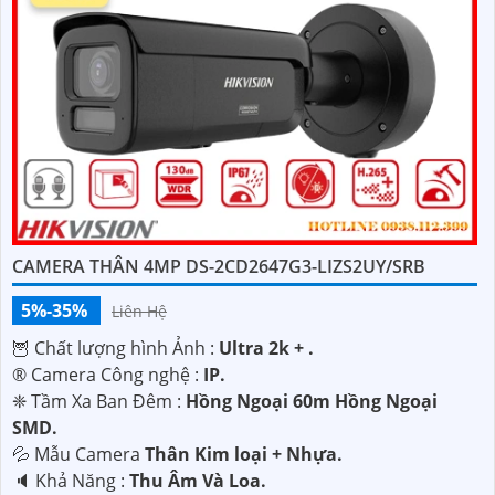
CAMERA THÂN 4MP DS-2CD2647G3-LIZS2UY/SRB
5%-35%
Liên Hệ
🦉 Chất lượng hình Ảnh :
Ultra 2k + .
®️ Camera Công nghệ :
IP.
❈ Tầm Xa Ban Đêm :
Hồng Ngoại 60m Hồng Ngoại
SMD.
💦 Mẫu Camera
Thân Kim loại + Nhựa.
️🔈 Khả Năng :
Thu Âm Và Loa.