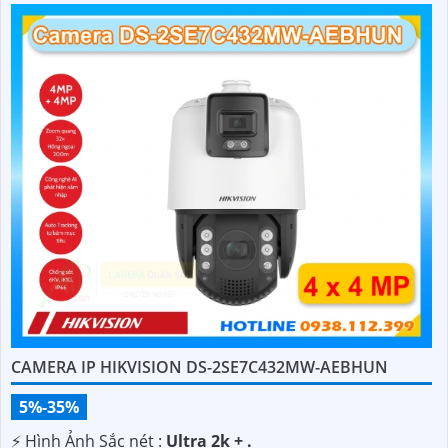
CAMERA IP HIKVISION DS-2SE7C432MW-AEBHUN
5%-35%
️⚡ Hình Ảnh Sắc nét :
Ultra 2k + .