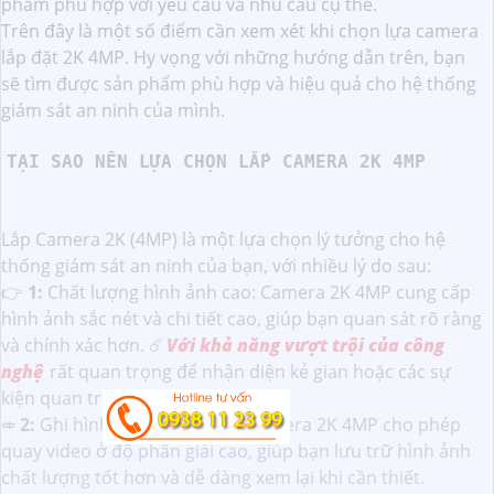
phẩm phù hợp với yêu cầu và nhu cầu cụ thể.
Trên đây là một số điểm cần xem xét khi chọn lựa camera
lắp đặt 2K 4MP. Hy vọng với những hướng dẫn trên, bạn
sẽ tìm được sản phẩm phù hợp và hiệu quả cho hệ thống
giám sát an ninh của mình.
TẠI SAO NÊN LỰA CHỌN LẮP CAMERA 2K 4MP
Lắp Camera 2K (4MP) là một lựa chọn lý tưởng cho hệ
thống giám sát an ninh của bạn, với nhiều lý do sau:
👉
1:
Chất lượng hình ảnh cao: Camera 2K 4MP cung cấp
hình ảnh sắc nét và chi tiết cao, giúp bạn quan sát rõ ràng
và chính xác hơn. ☄️
Với khả năng vượt trội của công
nghệ
rất quan trọng để nhận diện kẻ gian hoặc các sự
kiện quan trọng khác.
⤂
2:
Ghi hình chất lượng cao: Camera 2K 4MP cho phép
quay video ở độ phân giải cao, giúp bạn lưu trữ hình ảnh
chất lượng tốt hơn và dễ dàng xem lại khi cần thiết.