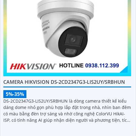
CAMERA HIKVISION DS-2CD2347G3-LIS2UY/SRBHUN
5%-35%
DS-2CD2347G3-LIS2UY/SRBHUN là dòng camera thiết kế kiểu
dáng dome nhỏ gọn phù hợp lắp đặt trong nhà, nhìn ban đêm
có màu bằng đèn trợ sáng và nhờ công nghệ ColorVU HikAI-
ISP, có tính năng AI giúp nhận diện người và phương tiện, tích
hợp micro kép