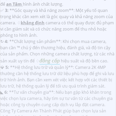
để
an Tâm
hình ảnh chất lượng.
️✅
3:
**Góc quay và khả năng zoom**: Một yếu tố quan
trọng khác cần xem xét là góc quay và khả năng zoom của
camera. ♢
khẳng định
camera có thể quay được đủ phạm
vi cần giám sát và có chức năng zoom để thu nhỏ hoặc
phóng to hình ảnh.
↻
4:
**Chất lượng sản phẩm**: Khi chọn mua camera,
bạn cần ™️ chú ý đến thương hiệu, đánh giá, và độ tin cậy
của sản phẩm. Chọn những camera chất lượng, từ các nhà
đẳng cấp
sản xuất uy tín để ♢
hiệu suất và độ bền cao.
💎
5:
**Hệ thống lưu trữ và quản lý**: Camera 2K 4MP
thường cần hệ thống lưu trữ dữ liệu phù hợp để ghi và lưu
trữ hình ảnh. Bạn cần xem xét việc kết hợp với các thiết bị
lưu trữ, hệ thống quản lý để tối ưu quá trình giám sát.
◣
6:
**Tư vấn chuyên gia**: Nếu bạn gặp khó khăn trong
việc chọn lựa camera, hãy tìm sự tư vấn từ các chuyên gia
hoặc công ty chuyên cung cấp dịch vụ lắp đặt camera.
Công Ty Camera An Thành Phát giúp bạn chọn lựa sản