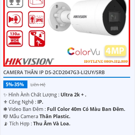
nhận tư vấn miễn phí.
Trân trọng cảm ơn!"
CAMERA THÂN IP DS-2CD2047G3-LI2UY/SRB
5%-35%
Liên Hệ
✨ Hình Ành Chất Lượng :
Ultra 2k + .
⚜️ Công Nghệ :
IP.
'
❃ Video Ban Đêm :
Full Color 40m Có Màu Ban Ðêm.
🎼️ Mẫu Camera
Thân Plastic.
️📡 Tích Hợp :
Thu Âm Và Loa.