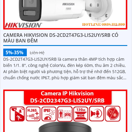
CAMERA HIKVISION DS-2CD2T47G3-LIS2UY/SRB CÓ
MÀU BAN ĐÊM
5%-35%
Liên Hệ
DS-2CD2T47G3-LIS2UY/SRB là camera thân 4MP tích hợp cảm
biến 1/1. 8", công nghệ ColorVu, đèn kép 60m, thu âm 2 chiều,
AI phân biệt người và phương tiện, hỗ trợ thẻ nhớ đến 512GB,
chuẩn chống nước IP67, phù hợp giám sát ban đêm màu sắc
24/7