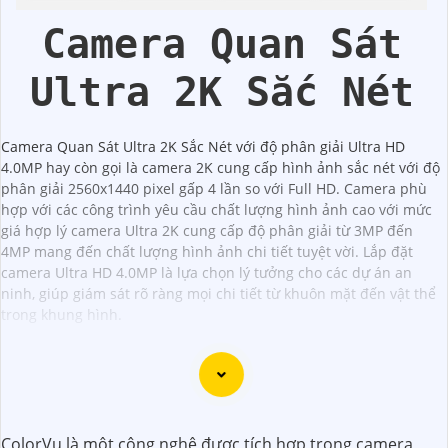
Hikvision
Hikvision
Camera Quan Sát
Ultra 2K Sắc Nét
Camera Quan Sát Ultra 2K Sắc Nét với độ phân giải Ultra HD
4.0MP hay còn gọi là camera 2K cung cấp hình ảnh sắc nét với độ
phân giải 2560x1440 pixel gấp 4 lần so với Full HD. Camera phù
hợp với các công trình yêu cầu chất lượng hình ảnh cao với mức
giá hợp lý camera Ultra 2K cung cấp độ phân giải từ 3MP đến
4MP mang đến chất lượng hình ảnh chi tiết tuyệt vời. Lắp đặt
camera Ultra HD 4.0MP là lựa chọn lý tưởng cho các dự án an
ninh, giúp giám sát rõ ràng mọi chi tiết từ khuôn mặt đến vật thể
trong khung hình.
Dạ chào anh/chị, ở đây là một mẫu tư 141 để giới thiệu
ColorVu là một công nghệ được tích hợp trong camera
sản phẩm "Lắp Camera 2K 4MP":