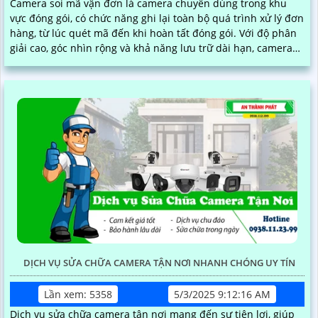
Camera soi mã vận đơn là camera chuyên dùng trong khu
vực đóng gói, có chức năng ghi lại toàn bộ quá trình xử lý đơn
hàng, từ lúc quét mã đến khi hoàn tất đóng gói. Với độ phân
giải cao, góc nhìn rộng và khả năng lưu trữ dài hạn, camera
giúp quản lý dễ dàng truy xuất thông tin khi cần thiết, hạn
chế nhầm lẫn và thất thoát hàng hóa
DỊCH VỤ SỬA CHỮA CAMERA TẬN NƠI NHANH CHÓNG UY TÍN
Lần xem: 5358
5/3/2025 9:12:16 AM
Dịch vụ sửa chữa camera tận nơi mang đến sự tiện lợi, giúp