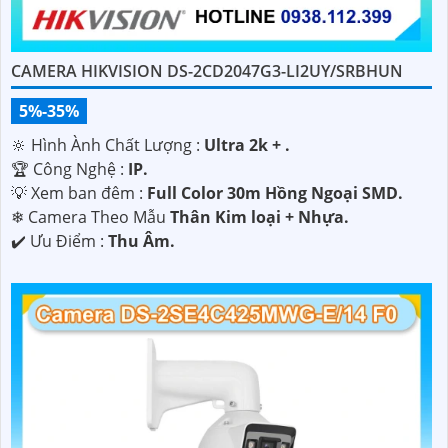
CAMERA HIKVISION DS-2CD2047G3-LI2UY/SRBHUN
5%-35%
🔆 Hình Ành Chất Lượng :
Ultra 2k + .
🏆 Công Nghệ :
IP.
💡 Xem ban đêm :
Full Color 30m Hồng Ngoại SMD.
❄ Camera Theo Mẫu
Thân Kim loại + Nhựa.
️✔️ Ưu Điểm :
Thu Âm.