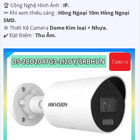
🏆 Công Nghệ Hình Ảnh :
IP.
🔦 Khi xem thiếu sáng :
Hồng Ngoại 10m Hồng Ngoại
SMD.
💢 Thiết Kế Camera
Dome Kim loại + Nhựa.
️✔️ Đặt Điểm :
Thu Âm.