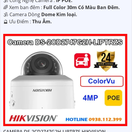
🕉️ Công Nghệ Camera :
IP POE.
🌈 Xem ban đêm :
Full Color 30m Có Màu Ban Ðêm.
🕉️ Camera Dòng
Dome Kim loại.
️🔮 Ưu Điểm :
Thu Âm.
CAMERA DS-2CD2747G2H-LIPTRZS HIKVISION