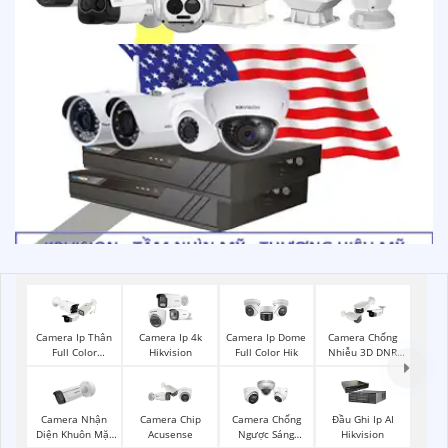
Camera Ip Thân
Camera Ip 4k
Camera Ip Dome
Camera Chống
Full Color
Hikvision
Full Color Hik
Nhiễu 3D DNR
Hikvision
Hikvison
Camera Nhận
Camera Chip
Camera Chống
Đầu Ghi Ip AI
Diện Khuôn Mặt
Acusense
Ngược Sáng
Hikvision