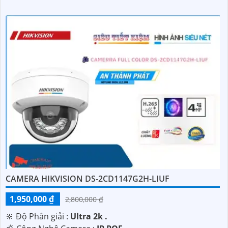
CAMERA HIKVISION DS-2CD1147G2H-LIUF
1,950,000 ₫
2,800,000 ₫
🔆 Độ Phân giải :
Ultra 2k .