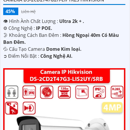
45%
Liên Hệ
👁 Hình Ành Chất Lượng :
Ultra 2k + .
⚙ Công Nghệ :
IP POE.
🌛 Khoảng Cách Ban Đêm :
Hồng Ngoại 40m Có Màu
Ban Ðêm.
💦 Cấu Tạo Camera
Dome Kim loại.
️➲ Điểm Nỗi Bật :
Công Nghệ AI.