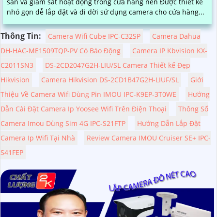
sản và giám sát hoạt động trong cửa hàng nên Được thiết kế
nhỏ gọn dễ lắp đặt và di dời sử dụng camera cho cửa hàng...
Thông Tin:
Camera Wifi Cube IPC-C32SP
Camera Dahua
DH-HAC-ME1509TQP-PV Có Báo Động
Camera IP Kbvision KX-
C2011SN3
DS-2CD2047G2H-LIU/SL Camera Thiết kế Đẹp
Hikvision
Camera Hikvision DS-2CD1B47G2H-LIUF/SL
Giới
Thiệu Về Camera Wifi Dùng Pin IMOU IPC-K9EP-3T0WE
Hướng
Dẫn Cài Đặt Camera Ip Yoosee Wifi Trên Điện Thoại
Thông Số
Camera Imou Dùng Sim 4G IPC-S21FTP
Hướng Dẫn Lắp Đặt
Camera Ip Wifi Tại Nhà
Review Camera IMOU Cruiser SE+ IPC-
S41FEP