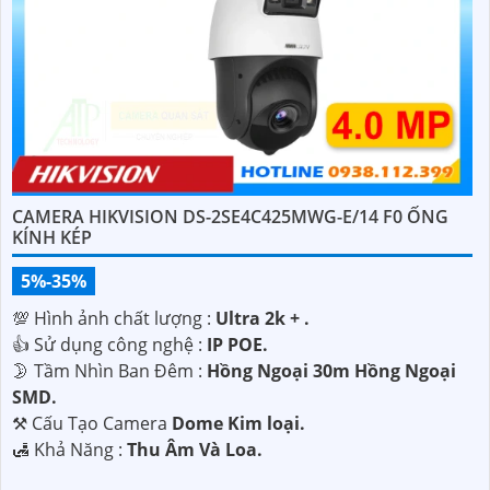
CAMERA HIKVISION DS-2SE4C425MWG-E/14 F0 ỐNG
KÍNH KÉP
5%-35%
💯 Hình ảnh chất lượng :
Ultra 2k + .
👍 Sử dụng công nghệ :
IP POE.
🌛 Tầm Nhìn Ban Đêm :
Hồng Ngoại 30m Hồng Ngoại
SMD.
⚒ Cấu Tạo Camera
Dome Kim loại.
️🛃 Khả Năng :
Thu Âm Và Loa.