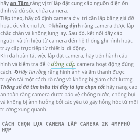
hãy
an Tâm
rằng vị trí lắp đặt cung cấp nguồn điện ổn
định và đủ sức chứa camera.
Tiếp theo, hãy cố định camera ở vị trí cần lắp bằng giá đỡ
hoặc ốc vít chịu lực. ♢
khẳng định
rằng camera được lắp
chắc chắn và không lung lay. Sau đó, kết nối dây cáp
nguồn và tín hiệu từ camera đến hệ thống ghi hình hoặc
truy cập trực tiếp từ thiết bị di động.
Khi đã hoàn tất việc lắp đặt camera, hãy tiến hành cấu
đẳng cấp
hình và kiểm tra để ♢
camera hoạt động đúng
cách. 🔄
Hãy Tin rằng
rằng hình ảnh và âm thanh được
truyền tải một cách rõ ràng và không bị giảm chất lượng.
Thông số đã tìm hiều thì đầy là lựa chọn tốt
hãy nâng cao
an toàn rằng camera được bảo vệ chống nước, chống bụi
và không bị ảnh hưởng bởi các yếu tố gây hỏng hóc từ môi
trường xung quanh.
CÁCH CHỌN LỰA CAMERA LẮP CAMERA 2K 4MPPHÙ
HỢP