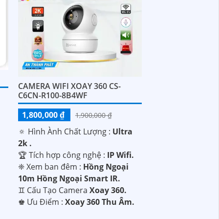
CAMERA WIFI XOAY 360 CS-
C6CN-R100-8B4WF
1,800,000 ₫
1,900,000 ₫
.
🔅 Hình Ành Chất Lượng :
Ultra
2k .
🏆 Tích hợp công nghệ :
IP Wifi.
❈ Xem ban đêm :
Hồng Ngoại
10m Hồng Ngoại Smart IR.
♊ Cấu Tạo Camera
Xoay 360.
️♚ Ưu Điểm :
Xoay 360 Thu Âm.