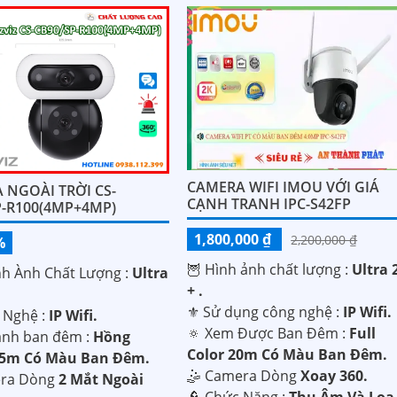
CAMERA WIFI IMOU VỚI GIÁ
 NGOÀI TRỜI CS-
CẠNH TRANH IPC-S42FP
P-R100(4MP+4MP)
1,800,000 ₫
2,200,000 ₫
%
🦉 Hình ảnh chất lượng :
Ultra 
ình Ành Chất Lượng :
Ultra
+ .
⚜️ Sử dụng công nghệ :
IP Wifi.
 Nghệ :
IP Wifi.
🔅 Xem Được Ban Đêm :
Full
ảnh ban đêm :
Hồng
Color 20m Có Màu Ban Ðêm.
35m Có Màu Ban Ðêm.
🤹 Camera Dòng
Xoay 360.
era Dòng
2 Mắt Ngoài
️👮 Chức Năng :
Thu Âm Và Loa