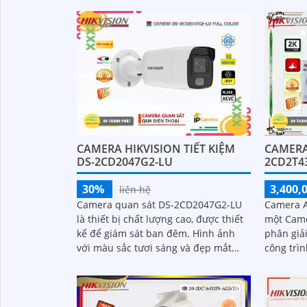
khuôn mặt lên đến 5 khuôn mặt cùng
1 thời điểm
CAMERA HIKVISION TIẾT KIỆM
CAMERA
DS-2CD2047G2-LU
2CD2T4
30%
3,400,
liên hệ
Camera quan sát DS-2CD2047G2-LU
Camera A
là thiết bị chất lượng cao, được thiết
một Came
kế để giám sát ban đêm. Hình ảnh
phân giải
với màu sắc tươi sáng và đẹp mắt
công trình c
được tái tạo trong bóng tối với
ban đêm 
khoảng cách lên đến 40m
vào...