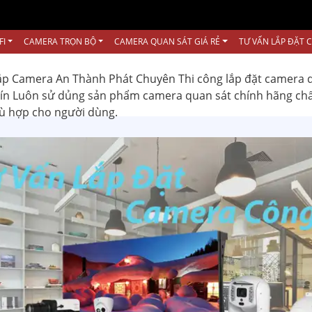
FI
CAMERA TRỌN BỘ
CAMERA QUAN SÁT GIÁ RẺ
TƯ VẤN LẮP ĐẶT 
ắp Camera An Thành Phát Chuyên Thi công lắp đặt camera 
 tín Luôn sử dủng sản phẩm camera quan sát chính hãng ch
hù hợp cho người dùng.