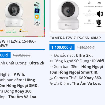
CAMERA EZVIZ CS-C6N 40MP
WIFI EZVIZ CS-H6C-
B4WF
1,100,000 ₫
1,150,000 ₫
000 ₫
🔅 Độ sắc nét :
Ultra 2k .
1,250,000 ₫
⚙ Công Nghệ Sử Dụng :
IP Wifi
Ành Chất Lượng :
Ultra 2k
🔦 Xem ban đêm :
Hồng Ngoại
10m Hồng Ngoại Smart IR.
 Nghệ :
IP Wifi.
🤹 Camera Thiết Kế
Xoay 360.
ảnh ban đêm :
Hồng
️☣️ Ưu Điểm :
Thu Âm Và Loa.
10m Hồng Ngoại SMD.
ra Dòng
Xoay 360.
 Hợp :
Thu Âm Và Loa.