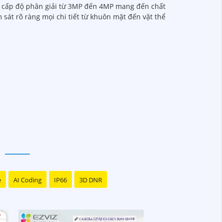
ng cấp độ phân giải từ 3MP đến 4MP mang đến chất
 sát rõ ràng mọi chi tiết từ khuôn mặt đến vật thể
 Hãy đến với Camera 2K 4MP, giải pháp giám
 quan sát mọi hoạt động xung quanh ngôi nhà
 tiện.
ồng ngoại hỗ trợ quan sát ban đêm và nhiều
e
AI Coding
IP66
3D DNR