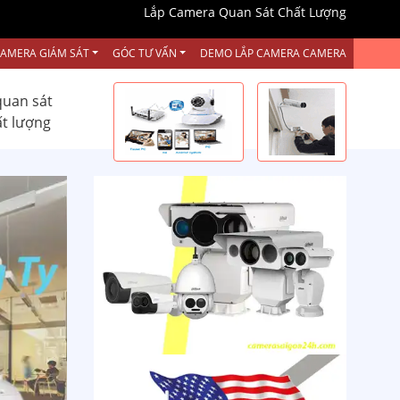
Lắp Camera Quan Sát Chất Lượng
CAMERA GIÁM SÁT
GÓC TƯ VẤN
DEMO LẮP CAMERA CAMERA
quan sát
ất lượng