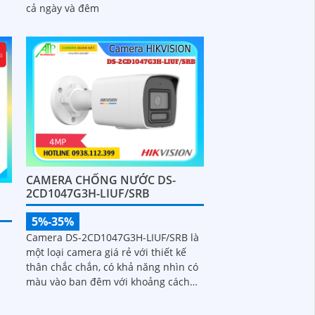
cả ngày và đêm
CAMERA CHỐNG NƯỚC DS-
2CD1047G3H-LIUF/SRB
5%-35%
Camera DS-2CD1047G3H-LIUF/SRB là
một loại camera giá rẻ với thiết kế
a
thân chắc chắn, có khả năng nhìn có
màu vào ban đêm với khoảng cách
30m, trang bị công nghệ IP PoE giúp
lắp đặt dễ dàng, trang bị công nghệ