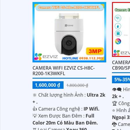
'
CAMERA
CAMERA WIFI EZVIZ CS-H8C-
CB90/S
R200-1K3WKFL
5%-35
1,600,000 ₫
1,800,000 ₫
👁️‍🗨 H
🔆 Chất lượng hình Ảnh :
Ultra 2k
2k + .
+ .
🏆 Công
👍 Camera Công nghệ :
IP Wifi.
⭐ Hình 
💡 Xem Được Ban Đêm :
Full
Ngoại 
Color 20m Có Màu Ban Ðêm.
🐉️ Cam
♊ Loại Camera
Xoay 360.