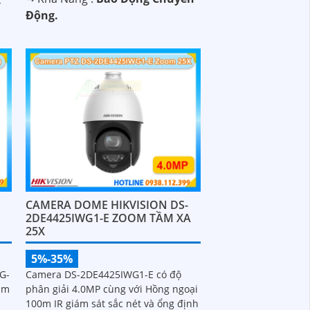
Động.
M
CAMERA DOME HIKVISION DS-
2DE4425IWG1-E ZOOM TẦM XA
25X
5%-35%
G-
Camera DS-2DE4425IWG1-E có độ
ám
phân giải 4.0MP cùng với Hồng ngoại
100m IR giám sát sắc nét và ổng định