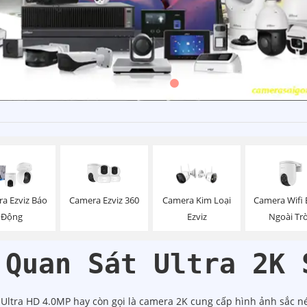
Camera Ezviz 360
Camera Wifi 
a Ezviz Báo
Camera Kim Loại
Ngoài Trờ
Động
Ezviz
 Quan Sát Ultra 2K 
Ultra HD 4.0MP hay còn gọi là camera 2K cung cấp hình ảnh sắc nét