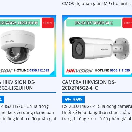
ệ cấp nguồn qua dây mạng
CMOS độ phân giải 4MP cho hình
ng ngược sáng WDR 120 db
ảnh rõ nét cả ngày lẫn đêm
 tượng
 HIKVISION DS-
CAMERA HIKVISION DS-
3G2-LIS2UHUN
2CD2T46G2-4I C
%
5%-35%
143G2-LIS2UHUN là dòng
DS-2CD2T46G2-4I C là dòng camer
hiết kế kiểu dáng dome bán
thiết kế kiểu dáng thân chắc chắn,
g bị ống kính có độ phân giải
trang bị ống kính có độ phân giải 4