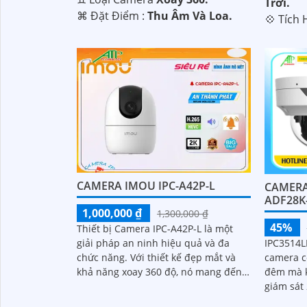
Trời.
️⌘ Đặt Điểm :
Thu Âm Và Loa.
️💠 Tích
CAMERA IMOU IPC-A42P-L
CAMERA
ADF28K
1,000,000 ₫
1,300,000 ₫
45%
Thiết bị Camera IPC-A42P-L là một
IPC3514L
giải pháp an ninh hiệu quả và đa
camera c
chức năng. Với thiết kế đẹp mắt và
đêm mà k
khả năng xoay 360 độ, nó mang đến
giám sát 
khả năng giám sát sắc nét với độ
nét, tích
phân giải Ultra 2k