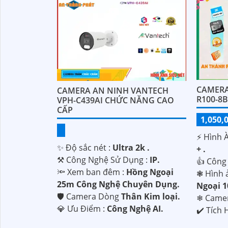
CAMERA 
CAMERA AN NINH VANTECH
R100-8
VPH-C439AI CHỨC NĂNG CAO
CẤP
1,050,
️⚡ Hình 
✨ Độ sắc nét :
Ultra 2k .
+ .
⚒ Công Nghệ Sử Dụng :
IP.
👍 Công
🔦 Xem ban đêm :
Hồng Ngoại
❃ Hình 
25m Công Nghệ Chuyên Dụng.
Ngoại 
🛡 Camera Dòng
Thân Kim loại.
❄ Came
️💎 Ưu Điểm :
Công Nghệ AI.
️✔️ Tích