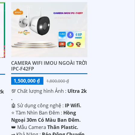
CAMERA WIFI IMOU NGOÀI TRỜI
IPC-F42FP
1,500,000 ₫
1,800,000 ₫
💯 Chất lượng hình Ảnh :
Ultra 2k
2k
.
🤖️ Sử dụng công nghệ :
IP Wifi.
⭐ Tầm Nhìn Ban Đêm :
Hồng
Ngoại 30m Có Màu Ban Đêm.
👑 Mẫu Camera
Thân Plastic.
️⇝ Khả Năng :
Báo Động Chuyển
.