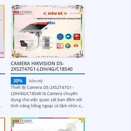
chống ngược sáng DWDR 120db
CAMERA HIKVISION DS-
2XS2T47G1-LDH/4G/C18S40
30%
liên Hệ
Thiết Bị Camera DS-2XS2T47G1-
LDH/4G/C18S40 là Camera chuyên
dụng cho việc quan sát ban đêm với
tính năng hồng ngoại có tầm nhìn xa
lên đến 30m. Với độ phân giải Ultra
2k, hình ảnh được hiển thị sắc nét và
mịn màng ở mọi góc độ