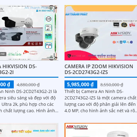
CAMERA IP ZOOM HIKVISION
 HIKVISION DS-
DS-2CD2743G2-IZS
3G2-2I
5,985,000 ₫
000 ₫
8,550,000 ₫
4,880,000 ₫
Thiết bị Camera An Ninh DS-
n Ninh DS-2CD2T43G2-2I là
2CD2743G2-IZS là một camera chất
ra siêu sáng và đẹp với độ
lượng cao với độ phân giải lên đến
 Ultra 2k, phù hợp cho các
4.0 MP, cho hình ảnh sắc nét và rõ
hất lượng cao. Hình ảnh
ràng. Ấn tượng ơn với những thông
cũng rất sáng đẹp nhờ
số là camera...