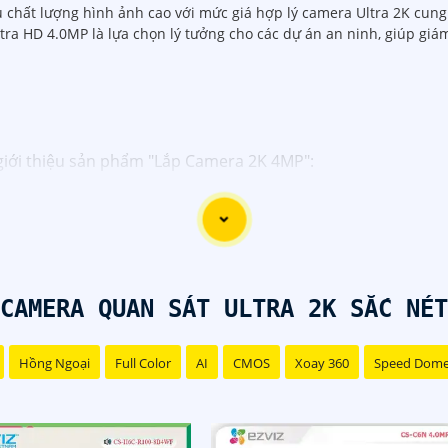
u chất lượng hình ảnh cao với mức giá hợp lý camera Ultra 2K cu
ltra HD 4.0MP là lựa chọn lý tưởng cho các dự án an ninh, giúp giám
giới thiệu sản phẩm "Lắp Camera 2K 4MP":
nhà hoặc cửa hàng của mình một cách hiệu quả và tiện lợi?
g cấp hình ảnh sắc nét, rõ ràng và chi tiết. Bạn sẽ có thể
qua điện thoại di động. Một cách giám sát an toàn và thuận
thông minh như cảnh báo chuyển động, giao tiếp 2 chiều, h
CAMERA QUAN SÁT ULTRA 2K SẮC NÉT
tiện ích cho hệ thống giám sát của bạn.
ách an toàn và hiệu quả với Camera 2K 4MP ngay hôm nay!
Hồng Ngoại
Full Color
AI
CMOS
Xoay 360
Speed Dom
i tiết và nhận tư vấn miễn phí.