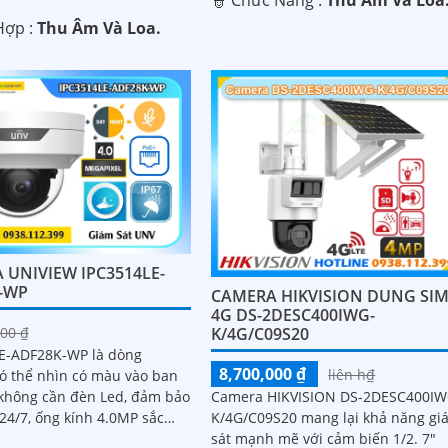
 Hợp :
Thu Âm Và Loa.
 UNIVIEW IPC3514LE-
-WP
CAMERA HIKVISION DUNG SI
4G DS-2DESC400IWG-
00 ₫
K/4G/C09S20
E-ADF28K-WP là dòng
8,700,000 ₫
liên h₫
ó thể nhìn có màu vào ban
hông cần đèn Led, đảm bảo
Camera HIKVISION DS-2DESC400IW
24/7, ống kính 4.0MP sắc
K/4G/C09S20 mang lại khả năng gi
 hợp mciro thu âm, trang bị
sát mạnh mẽ với cảm biến 1/2. 7"