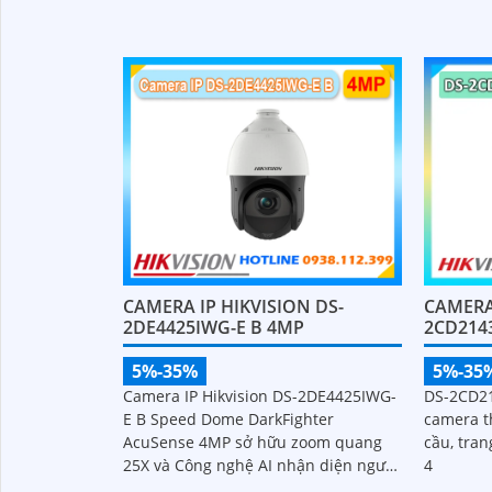
công ngh
PoE, chố
cực kì ấn
CAMERA
CAMERA IP HIKVISION DS-
2CD214
2DE4425IWG-E B 4MP
5%-35
5%-35%
DS-2CD2
Camera IP Hikvision DS-2DE4425IWG-
camera t
E B Speed Dome DarkFighter
cầu, tran
AcuSense 4MP sở hữu zoom quang
4
25X và Công nghệ AI nhận diện người
và phương tiện, hỗ trợ chụp ảnh