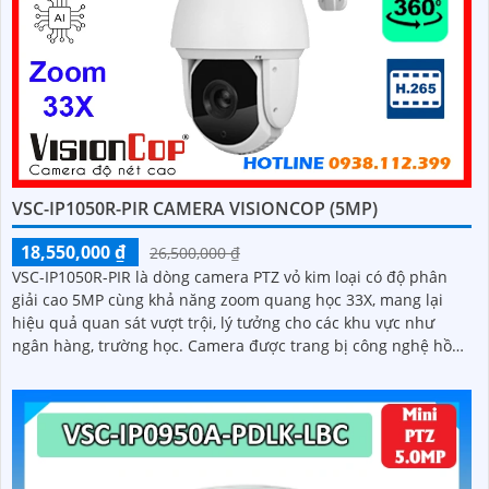
VSC-IP1050R-PIR CAMERA VISIONCOP (5MP)
18,550,000 ₫
26,500,000 ₫
VSC-IP1050R-PIR là dòng camera PTZ vỏ kim loại có độ phân
giải cao 5MP cùng khả năng zoom quang học 33X, mang lại
hiệu quả quan sát vượt trội, lý tưởng cho các khu vực như
ngân hàng, trường học. Camera được trang bị công nghệ hồng
ngoại với tầm xa lên đến 200m, giúp ghi hình rõ nét cả ban
ngày lẫn ban đêm