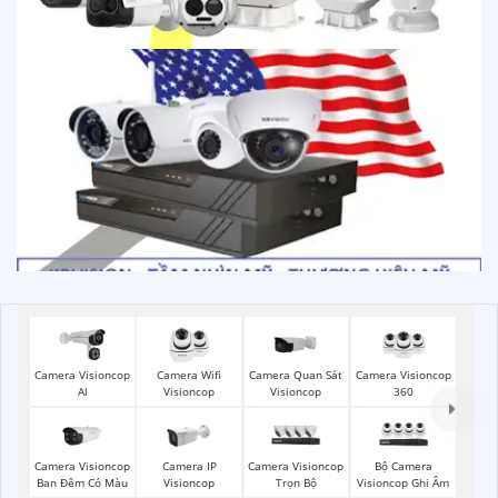
Camera Visioncop
Camera Wifi
Camera Quan Sát
Camera Visioncop
Al
Visioncop
Visioncop
360
Camera Visioncop
Camera IP
Camera Visioncop
Bộ Camera
Ban Đêm Có Màu
Visioncop
Trọn Bộ
Visioncop Ghi Âm