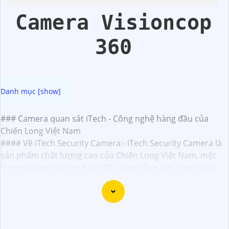
Camera Visioncop
360
### Camera quan sát iTech - Công nghệ hàng đầu của
Chiến Long Việt Nam
#### Về iTech Security Camera:- iTech Security Camera là
sản phẩm chất lượng cao của Chiến Long Việt Nam, một
trong những công ty hàng đầu trong lĩnh vực công nghệ
an ninh và an toàn.- Sản phẩm được thiết kế để cung cấp
giải pháp quan sát an toàn, đáng tin cậy cho nhu cầu của
mọi người, từ gia đình đến doanh nghiệp.
#### Công nghệ tiên tiến:- Camera quan sát iTech được