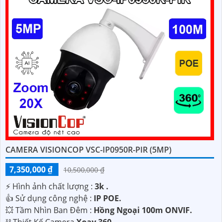
CAMERA VISIONCOP VSC-IP0950R-PIR (5MP)
7,350,000 ₫
10,500,000 ₫
️⚡ Hình ảnh chất lượng :
3k .
👍 Sử dụng công nghệ :
IP POE.
💥 Tầm Nhìn Ban Đêm :
Hồng Ngoại 100m ONVIF.
⛓ Thiết Kế Camera
Xoay 360.