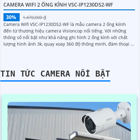
CAMERA WIFI 2 ỐNG KÍNH VSC-IP1230DS2-WF
30%
1,470,000 ₫
Camera Wifi VSC-IP1230DS2-WF là mẫu camera 2 ống kiính
đến từ thương hiệu camera Visioncop nổi tiếng. Với những
thông số nổi bật như khả năng ghi hình 2 ống kính với chất
lượng hình ảnh 3k, quay xoay 360 độ thông minh, đàm thoại 2
chiều, chuẩn onvif
TIN TỨC CAMERA NỔI BẬT