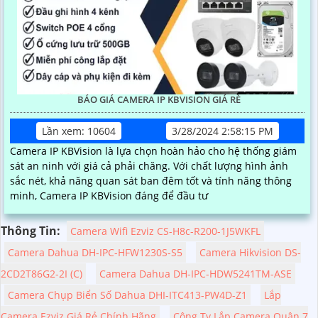
BÁO GIÁ CAMERA IP KBVISION GIÁ RÈ
Lần xem: 10604
3/28/2024 2:58:15 PM
Camera IP KBVision là lựa chọn hoàn hảo cho hệ thống giám
sát an ninh với giá cả phải chăng. Với chất lượng hình ảnh
sắc nét, khả năng quan sát ban đêm tốt và tính năng thông
minh, Camera IP KBVision đáng để đầu tư
Thông Tin:
Camera Wifi Ezviz CS-H8c-R200-1J5WKFL
Camera Dahua DH-IPC-HFW1230S-S5
Camera Hikvision DS-
2CD2T86G2-2I (C)
Camera Dahua DH-IPC-HDW5241TM-ASE
Camera Chụp Biển Số Dahua DHI-ITC413-PW4D-Z1
Lắp
Camera Ezviz Giá Rẻ Chính Hãng
Công Ty Lắp Camera Quận 7