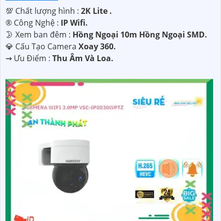
💯 Chất lượng hình :
2K Lite .
®️ Công Nghệ :
IP Wifi.
🌛 Xem ban đêm :
Hồng Ngoại 10m Hồng Ngoại SMD.
💎 Cấu Tạo Camera
Xoay 360.
️⇝ Ưu Điểm :
Thu Âm Và Loa.