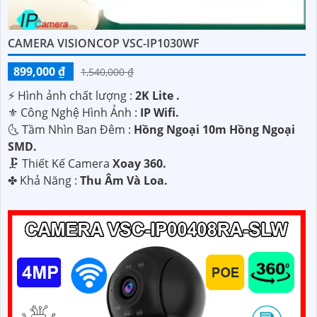
sát iTech mang lại ngay hôm nay!
Hy vọng rằng thông tin trên sẽ Công ty An Thành Phát
CAMERA VISIONCOP VSC-IP1030WF
Camera có thể nhận biết cho bạn trong việc tìm hiểu về
899,000 ₫
1,540,000 ₫
Camera quan sát iTech của Chiến Long Việt Nam. Nếu bạn
cần thêm thông tin hoặc có bất kỳ câu hỏi nào khác, đừng
️⚡ Hình ảnh chất lượng :
2K Lite .
ngần ngại để lại cho mình biết.
⚜️ Công Nghệ Hình Ảnh :
IP Wifi.
🌜 Tầm Nhìn Ban Đêm :
Hồng Ngoại 10m Hồng Ngoại
SMD.
🗜️ Thiết Kế Camera
Xoay 360.
️✤ Khả Năng :
Thu Âm Và Loa.
'