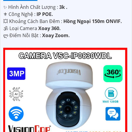
✨ Hình Ành Chất Lượng :
3k .
⚜️ Công Nghệ :
IP POE.
💥 Khoảng Cách Ban Đêm :
Hồng Ngoại 150m ONVIF.
🕉️ Loại Camera
Xoay 360.
️ლ Điểm Nỗi Bật :
Xoay Zoom.