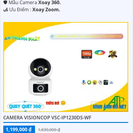
🛡 Mẫu Camera
Xoay 360.
️🛃 Ưu Điểm :
Xoay Zoom.
CAMERA VISIONCOP VSC-IP1230DS-WF
1,199,000 ₫
1,830,000 ₫