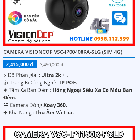
CAMERA VISIONCOP VSC-IP00408RA-SLG (SIM 4G)
2,415,000 ₫
3,450,000 ₫
️⚡ Độ Phân giải :
Ultra 2k + .
👍 Trang Bị Công Nghệ :
IP POE.
❃ Tầm Xa Ban Đêm :
Hồng Ngoại Siêu Xa Có Màu Ban
Ðêm.
🎼️ Camera Dòng
Xoay 360.
️✤ Khả Năng :
Thu Âm Và Loa.