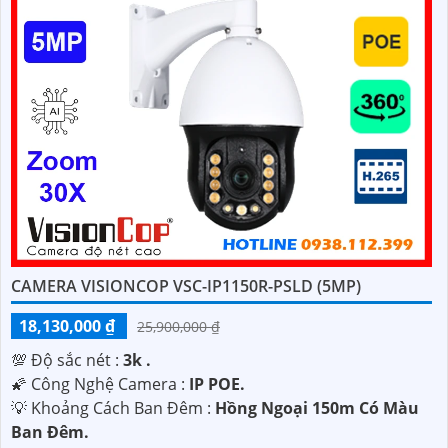
CAMERA VISIONCOP VSC-IP1150R-PSLD (5MP)
18,130,000 ₫
25,900,000 ₫
💯 Độ sắc nét :
3k .
🌠 Công Nghệ Camera :
IP POE.
💡 Khoảng Cách Ban Đêm :
Hồng Ngoại 150m Có Màu
Ban Ðêm.