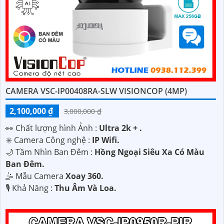
CAMERA VSC-IP00408RA-SLW VISIONCOP (4MP)
2,100,000 ₫
3,000,000 ₫
️👀 Chất lượng hình Ảnh :
Ultra 2k + .
✳️ Camera Công nghệ :
IP Wifi.
🌙 Tầm Nhìn Ban Đêm :
Hồng Ngoại Siêu Xa Có Màu
Ban Ðêm.
🤹 Mẫu Camera
Xoay 360.
️🎙 Khả Năng :
Thu Âm Và Loa.