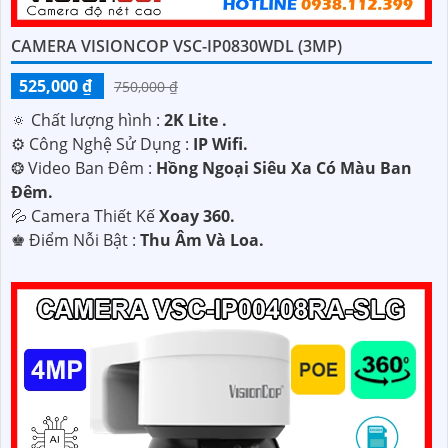
CAMERA VISIONCOP VSC-IP0830WDL (3MP)
525,000 ₫
750,000 ₫
🔅 Chất lượng hình :
2K Lite .
⚙ Công Nghệ Sử Dụng :
IP Wifi.
❂ Video Ban Đêm :
Hồng Ngoại Siêu Xa Có Màu Ban
Ðêm.
💦 Camera Thiết Kế
Xoay 360.
️♚ Điểm Nỗi Bật :
Thu Âm Và Loa.