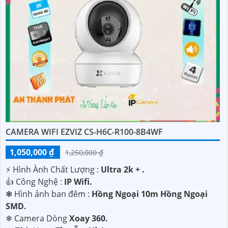
CAMERA WIFI EZVIZ CS-H6C-R100-8B4WF
1,050,000 ₫
1,250,000 ₫
️⚡ Hình Ành Chất Lượng :
Ultra 2k + .
👍 Công Nghệ :
IP Wifi.
❃ Hình ảnh ban đêm :
Hồng Ngoại 10m Hồng Ngoại
SMD.
❄ Camera Dòng
Xoay 360.