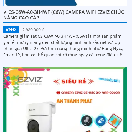
✔ CS-C6W-A0-3H4WF (C6W) CAMERA WIFI EZVIZ CHỨC
NĂNG CAO CẤP
VNĐ
2,980,000 ₫
Camera giám sát CS-C6W-A0-3H4WF (C6W) là một sản phẩm
giá rẻ nhưng mang đến chất lượng hình ảnh sắc nét với độ
phân giải Ultra 2k. Với tính năng thông minh như Hồng Ngoại
Smart IR, bạn có thể quan sát rõ ràng ngay cả trong điều kiện
ánh sáng yếu