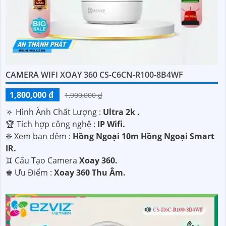
CAMERA WIFI XOAY 360 CS-C6CN-R100-8B4WF
1,800,000 ₫
1,900,000 ₫
🔅 Hình Ành Chất Lượng :
Ultra 2k .
🏆 Tích hợp công nghệ :
IP Wifi.
❈ Xem ban đêm :
Hồng Ngoại 10m Hồng Ngoại Smart
IR.
♊ Cấu Tạo Camera
Xoay 360.
️♚ Ưu Điểm :
Xoay 360 Thu Âm.