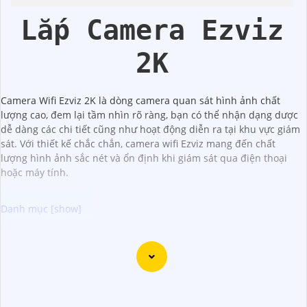
Nhà
Lắp Camera Ezviz
2K
Camera Wifi Ezviz 2K là dòng camera quan sát hình ảnh chất
lượng cao, đem lại tầm nhìn rõ ràng, bạn có thể nhận dạng dược
dễ dàng các chi tiết cũng như hoạt động diễn ra tại khu vực giám
sát. Với thiết kế chắc chắn, camera wifi Ezviz mang đến chất
lượng hình ảnh sắc nét và ổn định khi giám sát qua điện thoại
hoặc máy tính.
"Bạn đang tìm kiếm một giải pháp an ninh hiệu quả và tiết
kiệm? Hãy khám phá Camera Wifi Ezviz - dòng sản phẩm
chính hãng với mức giá rất hấp dẫn. Với thiết kế hiện đại,
dễ dàng lắp đặt và kết nối thông minh qua Wifi, Camera