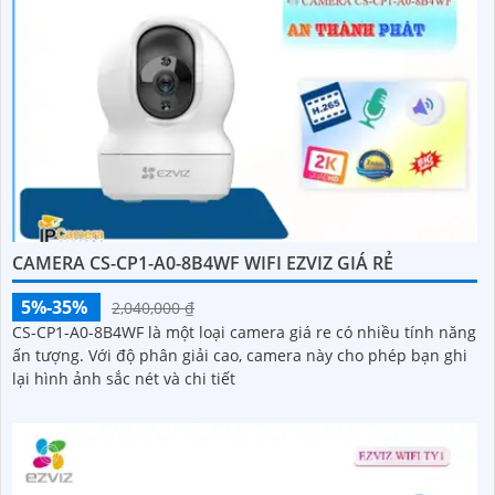
CAMERA CS-CP1-A0-8B4WF WIFI EZVIZ GIÁ RẺ
5%-35%
2,040,000 ₫
CS-CP1-A0-8B4WF là một loại camera giá re có nhiều tính năng
ấn tượng. Với độ phân giải cao, camera này cho phép bạn ghi
lại hình ảnh sắc nét và chi tiết