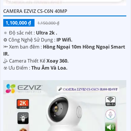
CAMERA EZVIZ CS-C6N 40MP
1,100,000 ₫
1,150,000 ₫
🔅 Độ sắc nét :
Ultra 2k .
⚙ Công Nghệ Sử Dụng :
IP Wifi.
🔦 Xem ban đêm :
Hồng Ngoại 10m Hồng Ngoại Smart
IR.
🤹 Camera Thiết Kế
Xoay 360.
️☣️ Ưu Điểm :
Thu Âm Và Loa.