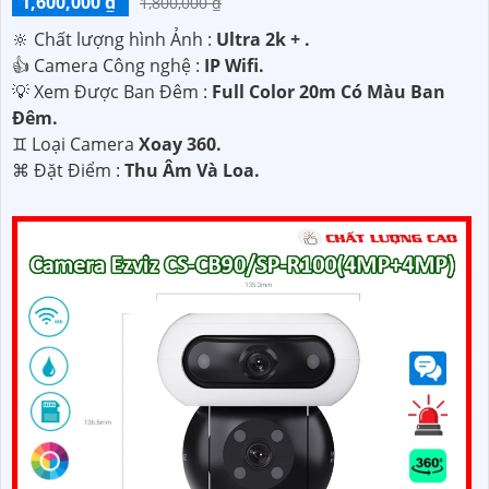
1,600,000 ₫
1,800,000 ₫
🔆 Chất lượng hình Ảnh :
Ultra 2k + .
👍 Camera Công nghệ :
IP Wifi.
💡 Xem Được Ban Đêm :
Full Color 20m Có Màu Ban
Ðêm.
♊ Loại Camera
Xoay 360.
️⌘ Đặt Điểm :
Thu Âm Và Loa.