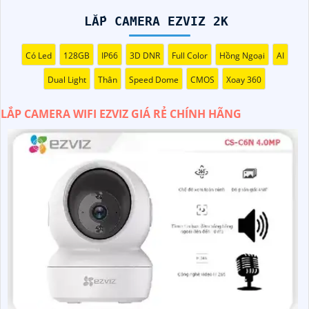
Wifi Ezviz sẽ giúp bạn giám sát ngôi nhà hoặc văn phòng
mọi lúc mọi nơi chỉ bằng một chiếc điện thoại thông minh.
LẮP CAMERA EZVIZ 2K
Không chỉ vậy, sản phẩm cũng mang lại chất lượng hình
ảnh sắc nét và độ phân giải cao, cho phép bạn theo dõi
Có Led
128GB
IP66
3D DNR
Full Color
Hồng Ngoại
AI
mọi hoạt động một cách dễ dàng. Đừng bỏ lỡ cơ hội sở
Dual Light
Thân
Speed Dome
CMOS
Xoay 360
hữu Camera Wifi Ezviz giá rẻ chính hãng để bảo vệ tài sản
và gia đình của bạn ngay hôm nay!"
LẮP CAMERA WIFI EZVIZ GIÁ RẺ CHÍNH HÃNG
Hy vọng đoạn văn trên sẽ giúp bạn trong việc giới thiệu
sản phẩm Camera Wifi Ezviz.
'