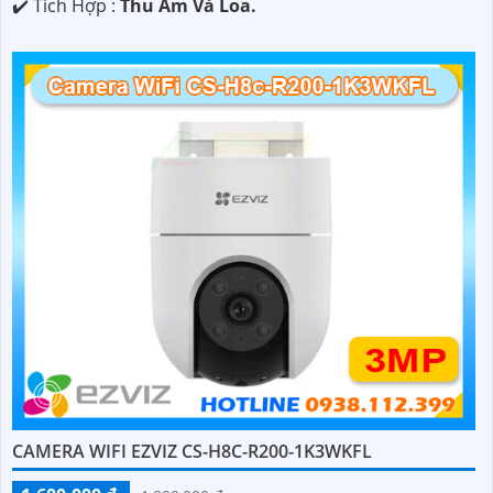
️✔️ Tích Hợp :
Thu Âm Và Loa.
CAMERA WIFI EZVIZ CS-H8C-R200-1K3WKFL