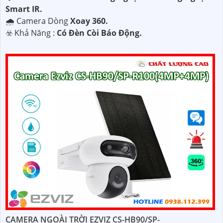
Smart IR.
🌧️ Camera Dòng
Xoay 360.
️☣️ Khả Năng :
Có Đèn Còi Báo Động.
CAMERA NGOÀI TRỜI EZVIZ CS-HB90/SP-