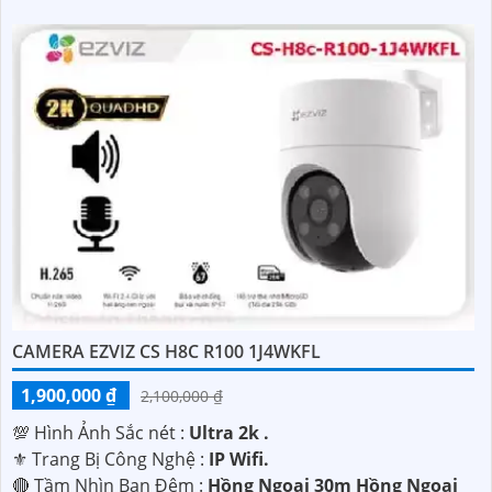
CAMERA EZVIZ CS H8C R100 1J4WKFL
1,900,000 ₫
2,100,000 ₫
💯 Hình Ảnh Sắc nét :
Ultra 2k .
⚜️ Trang Bị Công Nghệ :
IP Wifi.
🔴 Tầm Nhìn Ban Đêm :
Hồng Ngoại 30m Hồng Ngoại