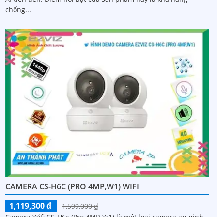
chống...
CAMERA CS-H6C (PRO 4MP,W1) WIFI
1,119,300 ₫
1,599,000 ₫
Camera Wifi CS-H6c (Pro 4MP-W1) là một loại camera an ninh