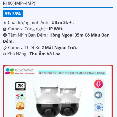
R100(4MP+4MP)
5%-35%
☀️ Chất lượng hình Ảnh :
Ultra 2k + .
🤖️ Camera Công nghệ :
IP Wifi.
🌚 Tầm Nhìn Ban Đêm :
Hồng Ngoại 35m Có Màu Ban
Ðêm.
🤹 Camera Thiết Kế
2 Mắt Ngoài Trời.
️↭ Khả Năng :
Thu Âm Và Loa.