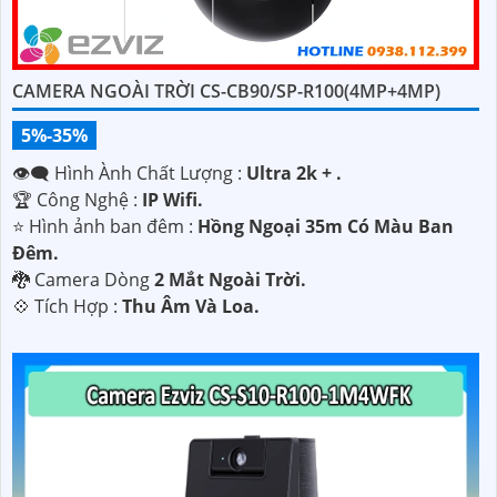
CAMERA NGOÀI TRỜI CS-CB90/SP-R100(4MP+4MP)
5%-35%
👁️‍🗨 Hình Ành Chất Lượng :
Ultra 2k + .
🏆 Công Nghệ :
IP Wifi.
⭐ Hình ảnh ban đêm :
Hồng Ngoại 35m Có Màu Ban
Ðêm.
🐉️ Camera Dòng
2 Mắt Ngoài Trời.
️💠 Tích Hợp :
Thu Âm Và Loa.