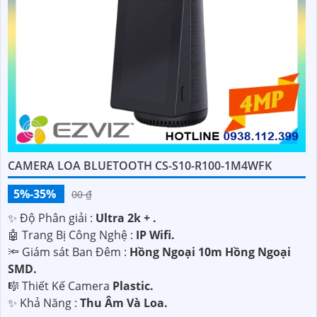
CAMERA LOA BLUETOOTH CS-S10-R100-1M4WFK
5%-35%
00 ₫
✨ Độ Phân giải :
Ultra 2k + .
🤖️ Trang Bị Công Nghệ :
IP Wifi.
🔦 Giám sát Ban Đêm :
Hồng Ngoại 10m Hồng Ngoại
SMD.
🎼️ Thiết Kế Camera
Plastic.
️✨ Khả Năng :
Thu Âm Và Loa.