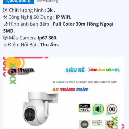
1,600,000 ₫
2,250,000 ₫
🦉 Chất lượng hình :
3k .
⚒ Công Nghệ Sử Dụng :
IP Wifi.
🌙 Hình ảnh ban đêm :
Full Color 30m Hồng Ngoại
SMD.
🎲 Mẫu Camera
Ip67 360.
️➲ Điểm Nỗi Bật :
Thu Âm.