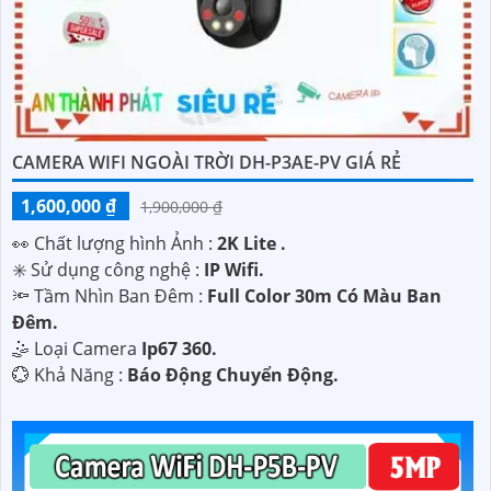
CAMERA WIFI NGOÀI TRỜI DH-P3AE-PV GIÁ RẺ
1,600,000 ₫
1,900,000 ₫
️👀 Chất lượng hình Ảnh :
2K Lite .
✳️ Sử dụng công nghệ :
IP Wifi.
🔦 Tầm Nhìn Ban Đêm :
Full Color 30m Có Màu Ban
Ðêm.
🤹 Loại Camera
Ip67 360.
️💮 Khả Năng :
Báo Động Chuyển Động.