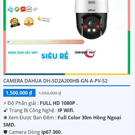
CAMERA DAHUA DH-SD2A200HB-GN-A-PV-S2
1,500,000 ₫
1,950,000 ₫
️⚡ Độ Phân giải :
FULL HD 1080P .
🌠 Trang Bị Công Nghệ :
IP Wifi.
❃ Xem Được Ban Đêm :
Full Color 30m Hồng Ngoại
SMD.
🛡 Camera Dòng
Ip67 360.