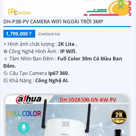
DH-P3B-PV CAMERA WIFI NGOÀI TRỜI 3MP
1,799,000 ?
Contact Us
️⚡ Hình ảnh chất lượng :
2K Lite .
⚙ Công Nghệ Hình Ảnh :
IP Wifi.
🔅 Tầm Nhìn Ban Đêm :
Full Color 30m Có Màu Ban
Ðêm.
💦 Cấu Tạo Camera
Ip67 360.
️🆑 Khả Năng :
Công Nghệ AI.