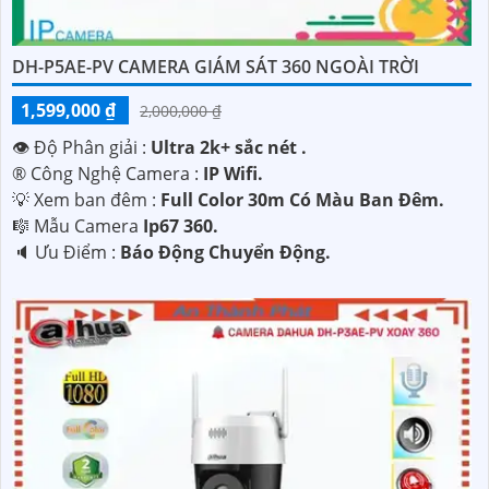
'
DH-P5AE-PV CAMERA GIÁM SÁT 360 NGOÀI TRỜI
1,599,000 ₫
2,000,000 ₫
👁 Độ Phân giải :
Ultra 2k+ sắc nét .
®️ Công Nghệ Camera :
IP Wifi.
💡 Xem ban đêm :
Full Color 30m Có Màu Ban Ðêm.
🎼️ Mẫu Camera
Ip67 360.
️🔈 Ưu Điểm :
Báo Động Chuyển Động.