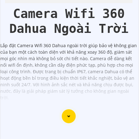
Camera Wifi 360
Dahua Ngoài Trời
Lắp đặt Camera Wifi 360 Dahua ngoài trời giúp bảo vệ không gian
của bạn một cách toàn diện với khả năng xoay 360 độ, giám sát
mọi góc nhìn mà không bỏ sót chi tiết nào. Camera dễ dàng kết
nối wifi ổn định, không cần dây điện phức tạp, phù hợp cho mọi
loại công trình. Được trang bị chuẩn IP67, camera Dahua có thể
hoạt động bền bỉ trong điều kiện thời tiết khắc nghiệt, bảo vệ an
ninh suốt 24/7. Với hình ảnh sắc nét và khả năng chịu được bụi,
nước, đây là giải pháp giám sát lý tưởng cho không gian ngoài
trời.
Dòng Camera Speed Dome Công Nghệ AI với hình ảnh
chất lượng sắc nét sẽ là sự lựa chọn hoàn hảo cho hệ