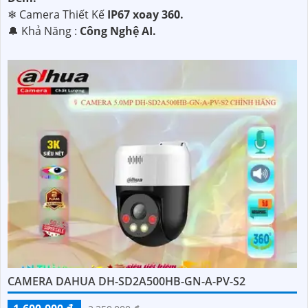
❄ Camera Thiết Kế
IP67 xoay 360.
️🔔 Khả Năng :
Công Nghệ AI.
CAMERA DAHUA DH-SD2A500HB-GN-A-PV-S2