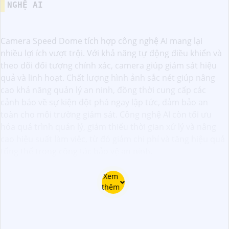
NGHỆ AI
Camera Speed Dome tích hợp công nghệ AI mang lại
nhiều lợi ích vượt trội. Với khả năng tự động điều khiển và
theo dõi đối tượng chính xác, camera giúp giám sát hiệu
quả và linh hoạt. Chất lượng hình ảnh sắc nét giúp nâng
cao khả năng quản lý an ninh, đồng thời cung cấp các
cảnh báo về sự kiện đột phá ngay lập tức, đảm bảo an
toàn cho môi trường giám sát. Công nghệ AI còn tối ưu
hóa quá trình quản lý, giảm thiểu thời gian xử lý và nâng
cao hiệu suất làm việc, từ đó giảm chi phí và tăng hiệu quả
tổng thể trong công tác bảo vệ an ninh.
Xem
thêm