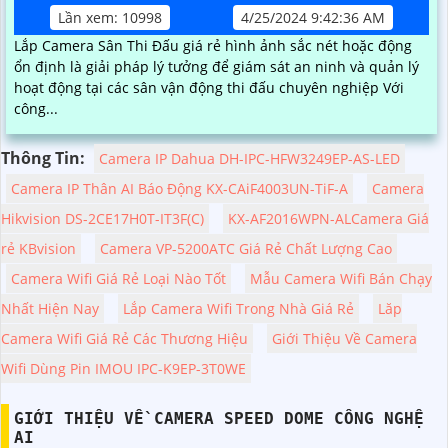
Lần xem: 10998
4/25/2024 9:42:36 AM
Lắp Camera Sân Thi Đấu giá rẻ hình ảnh sắc nét hoặc động
ổn định là giải pháp lý tưởng để giám sát an ninh và quản lý
hoạt động tại các sân vận động thi đấu chuyên nghiệp Với
công...
Thông Tin:
Camera IP Dahua DH-IPC-HFW3249EP-AS-LED
Camera IP Thân AI Báo Động KX-CAiF4003UN-TiF-A
Camera
Hikvision DS-2CE17H0T-IT3F(C)
KX-AF2016WPN-ALCamera Giá
rẻ KBvision
Camera VP-5200ATC Giá Rẻ Chất Lượng Cao
Camera Wifi Giá Rẻ Loại Nào Tốt
Mẫu Camera Wifi Bán Chạy
Nhất Hiện Nay
Lắp Camera Wifi Trong Nhà Giá Rẻ
Lăp
Camera Wifi Giá Rẻ Các Thương Hiệu
Giới Thiệu Về Camera
Wifi Dùng Pin IMOU IPC-K9EP-3T0WE
GIỚI THIỆU VỀ CAMERA SPEED DOME CÔNG NGHỆ
AI