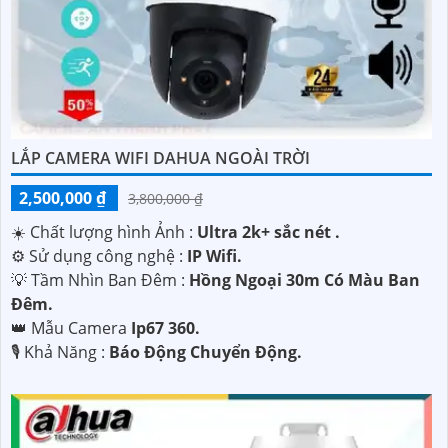
LẮP CAMERA WIFI DAHUA NGOÀI TRỜI
2,500,000 ₫
3,800,000 ₫
☀️ Chất lượng hình Ảnh :
Ultra 2k+ sắc nét .
⚙ Sử dụng công nghệ :
IP Wifi.
💡 Tầm Nhìn Ban Đêm :
Hồng Ngoại 30m Có Màu Ban
Đêm.
👑 Mẫu Camera
Ip67 360.
️🎙 Khả Năng :
Báo Động Chuyển Động.