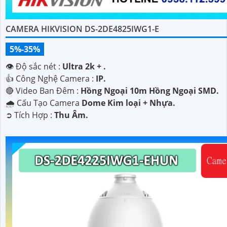
CAMERA HIKVISION DS-2DE4825IWG1-E
5%-35%
👁 Độ sắc nét :
Ultra 2k + .
👍 Công Nghệ Camera :
IP.
🔴 Video Ban Đêm :
Hồng Ngoại 10m Hồng Ngoại SMD.
🌧️ Cấu Tạo Camera
Dome Kim loại + Nhựa.
️➲ Tích Hợp :
Thu Âm.