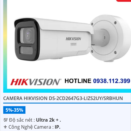
CAMERA HIKVISION DS-2CD2647G3-LIZS2UY/SRBHUN
5%-35%
💯 Độ sắc nét :
Ultra 2k + .
⚜️ Công Nghệ Camera :
IP.