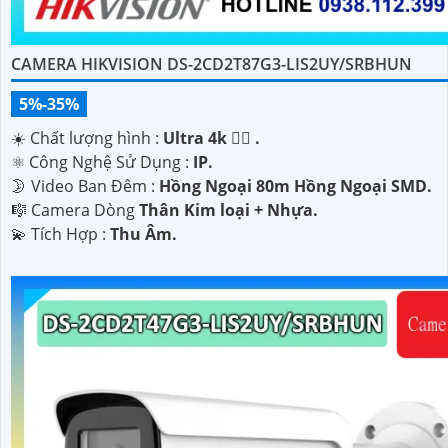
CAMERA HIKVISION DS-2CD2T87G3-LIS2UY/SRBHUN
5%-35%
☀️ Chất lượng hình :
Ultra 4k 👍🏾 .
⚛️ Công Nghệ Sử Dụng :
IP.
🌛 Video Ban Đêm :
Hồng Ngoại 80m Hồng Ngoại SMD.
🎼️ Camera Dòng
Thân Kim loại + Nhựa.
️💫 Tích Hợp :
Thu Âm.