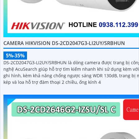
CAMERA HIKVISION DS-2CD2047G3-LI2UY/SRBHUN
5%-35%
DS-2CD2047G3-LI2UY/SRBHUN là dòng camera được trang bị côn
nghệ AcuSearch giúp hỗ trợ tìm kiếm nhanh khi sử dụng kèm vớ
ghi hình, kèm khả năng chống ngược sáng WDR 130dB, trang bị 
kép và loa hỗ trợ đàm thoại 2 chiều, ống kính 4