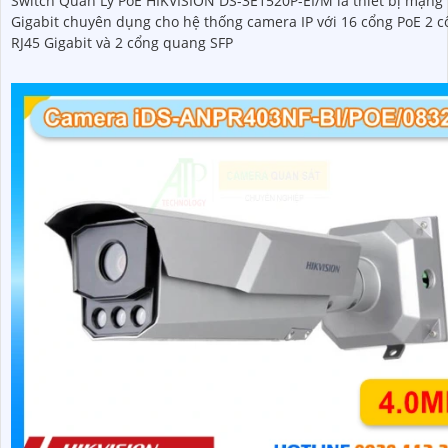
Switch Quản Lý PoE HIKVISION DS-3E1520P-EI/M là thiết bị mạng
Gigabit chuyên dụng cho hệ thống camera IP với 16 cổng PoE 2 c
RJ45 Gigabit và 2 cổng quang SFP