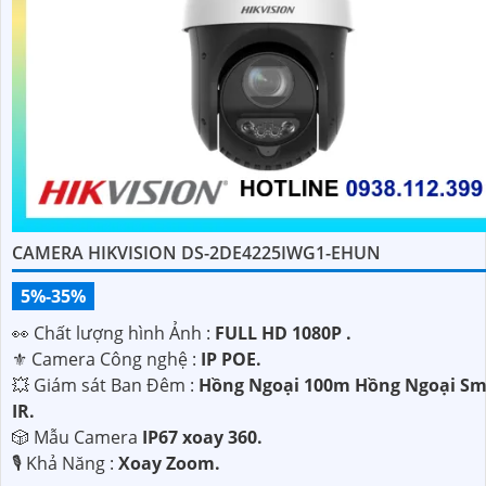
CAMERA HIKVISION DS-2DE4225IWG1-EHUN
5%-35%
️👀 Chất lượng hình Ảnh :
FULL HD 1080P .
⚜️ Camera Công nghệ :
IP POE.
💥 Giám sát Ban Đêm :
Hồng Ngoại 100m Hồng Ngoại Sm
IR.
🎲 Mẫu Camera
IP67 xoay 360.
️🎙 Khả Năng :
Xoay Zoom.