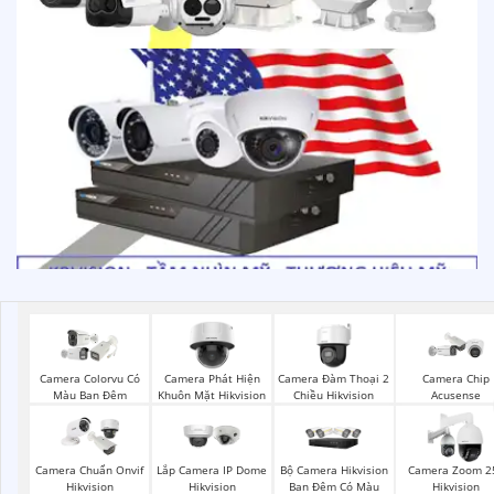
Camera Phát Hiện
Camera Đàm Thoại 2
Camera Colorvu Có
Camera Chip
Khuôn Mặt Hikvision
Chiều Hikvision
Màu Ban Đêm
Acusense
Bộ Camera Hikvision
Camera Chuẩn Onvif
Lắp Camera IP Dome
Camera Zoom 2
Ban Đêm Có Màu
Hikvision
Hikvision
Hikvision