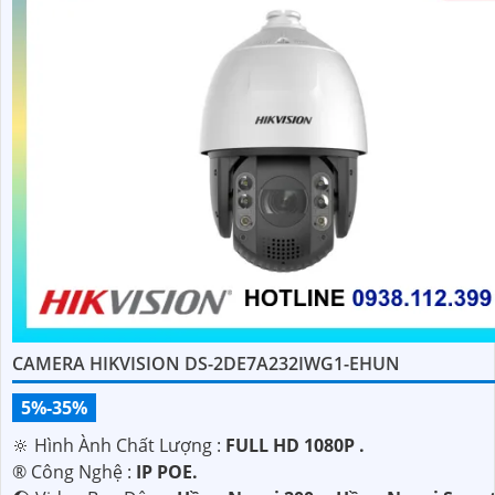
CAMERA HIKVISION DS-2DE7A232IWG1-EHUN
5%-35%
🔆 Hình Ành Chất Lượng :
FULL HD 1080P .
®️ Công Nghệ :
IP POE.