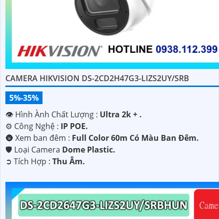
CAMERA HIKVISION DS-2CD2H47G3-LIZS2UY/SRB
5%-35%
👁 Hình Ành Chất Lượng :
Ultra 2k + .
⚙ Công Nghệ :
IP POE.
🌚 Xem ban đêm :
Full Color 60m Có Màu Ban Ðêm.
🛡 Loại Camera
Dome Plastic.
️➲ Tích Hợp :
Thu Âm.