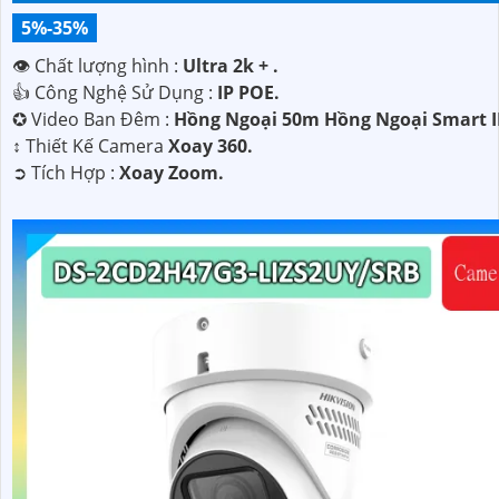
5%-35%
👁 Chất lượng hình :
Ultra 2k + .
👍 Công Nghệ Sử Dụng :
IP POE.
✪ Video Ban Đêm :
Hồng Ngoại 50m Hồng Ngoại Smart I
↕️ Thiết Kế Camera
Xoay 360.
️➲ Tích Hợp :
Xoay Zoom.