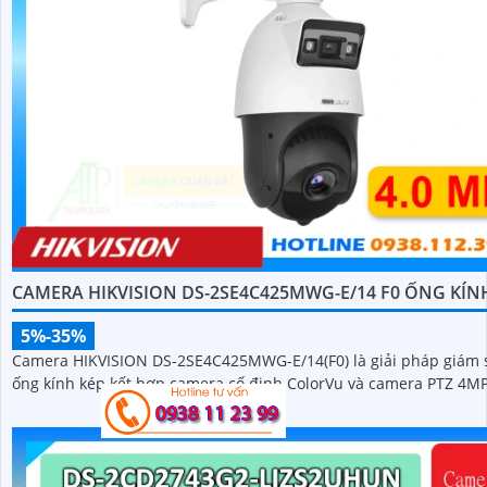
CAMERA HIKVISION DS-2SE4C425MWG-E/14 F0 ỐNG KÍN
5%-35%
Camera HIKVISION DS-2SE4C425MWG-E/14(F0) là giải pháp giám 
ống kính kép kết hợp camera cố định ColorVu và camera PTZ 4M