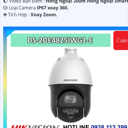
🌔 Video Ban Đêm :
Hồng Ngoại 200m Hồng Ngoại Smart
🎲 Loại Camera
IP67 xoay 360.
️✤ Tích Hợp :
Xoay Zoom.