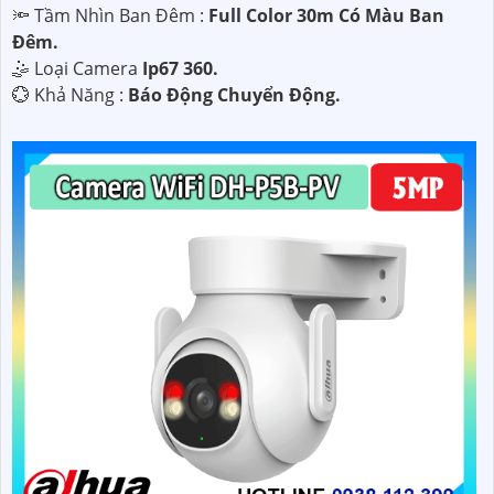
🔦 Tầm Nhìn Ban Đêm :
Full Color 30m Có Màu Ban
Ðêm.
🤹 Loại Camera
Ip67 360.
️💮 Khả Năng :
Báo Động Chuyển Động.