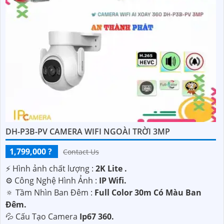
DH-P3B-PV CAMERA WIFI NGOÀI TRỜI 3MP
1,799,000 ?
Contact Us
️⚡ Hình ảnh chất lượng :
2K Lite .
⚙ Công Nghệ Hình Ảnh :
IP Wifi.
🔅 Tầm Nhìn Ban Đêm :
Full Color 30m Có Màu Ban
Ðêm.
💦 Cấu Tạo Camera
Ip67 360.