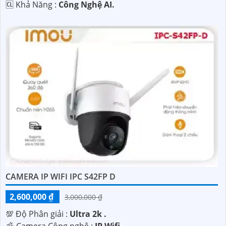
️🆑 Khả Năng :
Công Nghệ AI.
CAMERA IP WIFI IPC S42FP D
2,600,000 ₫
3,000,000 ₫
💯 Độ Phân giải :
Ultra 2k .