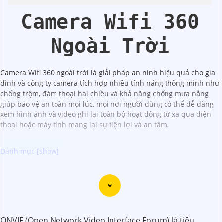
Camera Wifi 360
Ngoài Trời
Camera Wifi 360 ngoài trời là giải pháp an ninh hiệu quả cho gia
đình và công ty camera tích hợp nhiều tính năng thông minh như
chống trộm, đàm thoại hai chiều và khả năng chống mưa nắng
giúp bảo vệ an toàn mọi lúc, mọi nơi người dùng có thể dễ dàng
xem hình ảnh và video ghi lại toàn bộ hoạt động từ xa qua điện
thoại hoặc máy tính mang lại sự tiện lợi và an tâm.
Dòng Camera Speed Dome Công Nghệ AI với hình ảnh
chất lượng sắc nét sẽ là sự lựa chọn hoàn hảo cho hệ
thống an ninh của bạn. Với công nghệ hiện đại, camera
này giúp giám sát mọi hoạt động một cách chính xác và rõ
ONVIF (Open Network Video Interface Forum) là tiêu