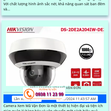
Với chất lượng hình ảnh sắc nét, khả năng quan sát ban đêm
và...
MẪU CAMERA XEM MÃ VẬN ĐƠN
Lần xem: 21777
5/12/2024 11:43:57 AM
Camera Xem Mã Vận Đơn là một thiết bị hiện đại và tiện ích
giúp quản lý hàng hóa và vận chuyển một cách hiệu quả.