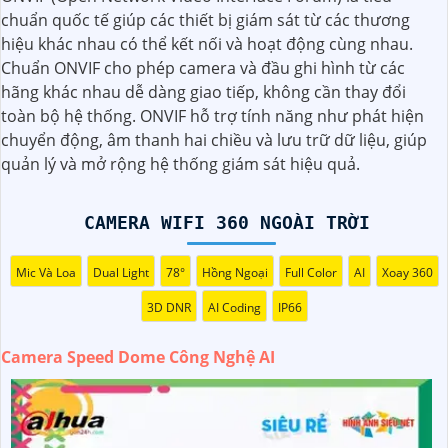
ràng. Tích hợp công nghệ AI, camera này có khả năng
chuẩn quốc tế giúp các thiết bị giám sát từ các thương
nhận diện và phân biệt đối tượng, giúp tăng cường hiệu
hiệu khác nhau có thể kết nối và hoạt động cùng nhau.
quả giám sát và bảo vệ.
Chuẩn ONVIF cho phép camera và đầu ghi hình từ các
Hãy chọn Camera Speed Dome Công Nghệ AI để
nâng cao
hãng khác nhau dễ dàng giao tiếp, không cần thay đổi
an toàn
an toàn cho gia đình, doanh nghiệp của bạn và
toàn bộ hệ thống. ONVIF hỗ trợ tính năng như phát hiện
hãy đầu tư vào một giải pháp an ninh đáng tin cậy.
chuyển động, âm thanh hai chiều và lưu trữ dữ liệu, giúp
quản lý và mở rộng hệ thống giám sát hiệu quả.
CAMERA WIFI 360 NGOÀI TRỜI
Mic Và Loa
Dual Light
78°
Hồng Ngoại
Full Color
AI
Xoay 360
3D DNR
AI Coding
IP66
Camera Speed Dome Công Nghệ AI
'