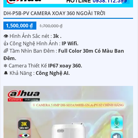
DH-P5B-PV CAMERA XOAY 360 NGOÀI TRỜI
1,500,000 ₫
1,700,000 ₫
👁 Hình Ảnh Sắc nét :
3k .
👍 Công Nghệ Hình Ảnh :
IP Wifi.
🌈 Tầm Nhìn Ban Đêm :
Full Color 30m Có Màu Ban
Ðêm.
❄ Camera Thiết Kế
IP67 xoay 360.
️🔔 Khả Năng :
Công Nghệ AI.