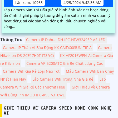
Lần xem: 10965
4/25/2024 9:42:36 AM
Lắp Camera Sân Thi Đấu giá rẻ hình ảnh sắc nét hoặc động
ổn định là giải pháp lý tưởng để giám sát an ninh và quản lý
hoạt động tại các sân vận động thi đấu chuyên nghiệp Với
công...
Thông Tin:
Camera IP Dahua DH-IPC-HFW3249EP-AS-LED
Camera IP Thân AI Báo Động KX-CAiF4003UN-TiF-A
Camera
Hikvision DS-2CE17H0T-IT3F(C)
KX-AF2016WPN-ALCamera Giá
rẻ KBvision
Camera VP-5200ATC Giá Rẻ Chất Lượng Cao
Camera Wifi Giá Rẻ Loại Nào Tốt
Mẫu Camera Wifi Bán Chạy
Nhất Hiện Nay
Lắp Camera Wifi Trong Nhà Giá Rẻ
Lăp
Camera Wifi Giá Rẻ Các Thương Hiệu
Giới Thiệu Về Camera
Wifi Dùng Pin IMOU IPC-K9EP-3T0WE
GIỚI THIỆU VỀ CAMERA SPEED DOME CÔNG NGHỆ
AI