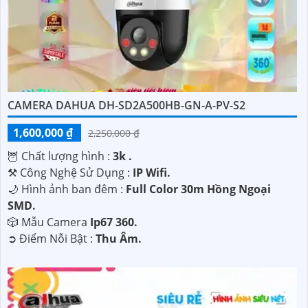
CAMERA DAHUA DH-SD2A500HB-GN-A-PV-S2
1,600,000 ₫
2,250,000 ₫
🦉 Chất lượng hình :
3k .
⚒ Công Nghệ Sử Dụng :
IP Wifi.
🌙 Hình ảnh ban đêm :
Full Color 30m Hồng Ngoại
SMD.
🎲 Mẫu Camera
Ip67 360.
️➲ Điểm Nỗi Bật :
Thu Âm.