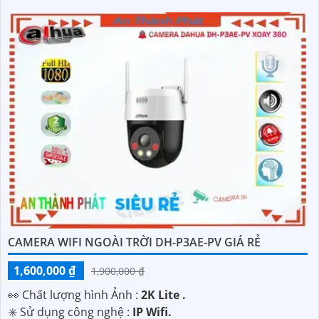
CAMERA WIFI NGOÀI TRỜI DH-P3AE-PV GIÁ RẺ
1,600,000 ₫
1,900,000 ₫
️👀 Chất lượng hình Ảnh :
2K Lite .
✳️ Sử dụng công nghệ :
IP Wifi.