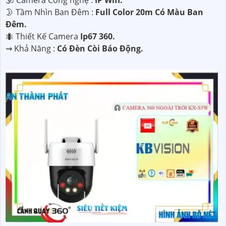
🕉️ Camera Công nghệ :
IP Wifi.
🌛 Tầm Nhìn Ban Đêm :
Full Color 20m Có Màu Ban
Đêm.
🐜 Thiết Kế Camera
Ip67 360.
️⇝ Khả Năng :
Có Đèn Còi Báo Động.