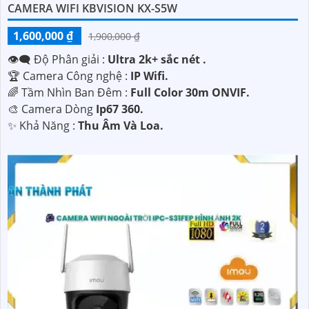
CAMERA WIFI KBVISION KX-S5W
1,600,000 ₫
1,900,000 ₫
👁️‍🗨 Độ Phân giải :
Ultra 2k+ sắc nét .
🏆 Camera Công nghệ :
IP Wifi.
🌈 Tầm Nhìn Ban Đêm :
Full Color 30m ONVIF.
🎨 Camera Dòng
Ip67 360.
️✨ Khả Năng :
Thu Âm Và Loa.