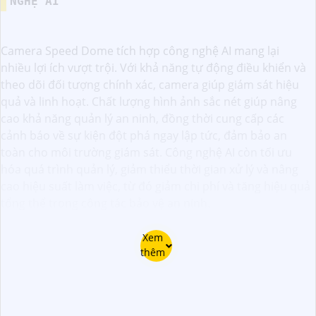
NGHỆ AI
Camera Speed Dome tích hợp công nghệ AI mang lại
nhiều lợi ích vượt trội. Với khả năng tự động điều khiển và
theo dõi đối tượng chính xác, camera giúp giám sát hiệu
quả và linh hoạt. Chất lượng hình ảnh sắc nét giúp nâng
cao khả năng quản lý an ninh, đồng thời cung cấp các
cảnh báo về sự kiện đột phá ngay lập tức, đảm bảo an
toàn cho môi trường giám sát. Công nghệ AI còn tối ưu
hóa quá trình quản lý, giảm thiểu thời gian xử lý và nâng
cao hiệu suất làm việc, từ đó giảm chi phí và tăng hiệu quả
tổng thể trong công tác bảo vệ an ninh.
Xem
thêm