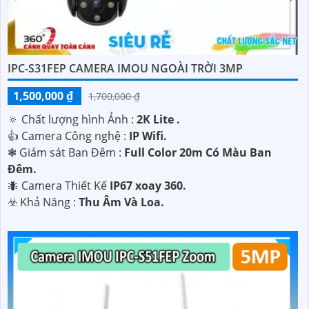
IPC-S31FEP CAMERA IMOU NGOÀI TRỜI 3MP
1,500,000 ₫
1,700,000 ₫
🔅 Chất lượng hình Ảnh :
2K Lite .
👍 Camera Công nghệ :
IP Wifi.
❃ Giám sát Ban Đêm :
Full Color 20m Có Màu Ban
Ðêm.
🐜 Camera Thiết Kế
IP67 xoay 360.
️☣️ Khả Năng :
Thu Âm Và Loa.