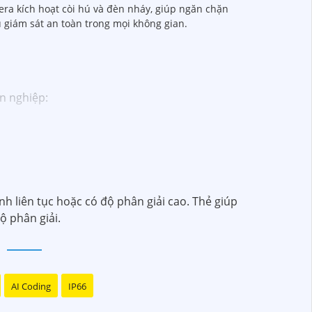
era kích hoạt còi hú và đèn nháy, giúp ngăn chặn
 giám sát an toàn trong mọi không gian.
ên nghiệp:
o dự án của quý vị.
kết sẽ mang đến cho quý vị những giải pháp an
h video. Với các tính năng và công nghệ tiên
h liên tục hoặc có độ phân giải cao. Thẻ giúp
toàn cho dự án của quý vị.
ộ phân giải.
tôi luôn sẵn lòng hỗ trợ và tư vấn cho quý vị.
AI Coding
IP66