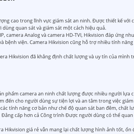
ng cao trong lĩnh vực giám sát an ninh. Được thiết kế với 
ời dùng quan sát và giám sát một cách hiệu quả.
IP, camera Analog và camera HD-TVI, Hikvision đáp ứng nhu
và bệnh viện. Camera Hikvision cũng hỗ trợ nhiều tính nă
mera Hikvision đã khẳng định chất lượng và uy tín của mình 
ản phẩm camera an ninh chất lượng được nhiều người lựa ch
m đến cho người dùng sự tiện lợi và an tâm trong việc giám s
 các tính năng cơ bản như chế độ quan sát ban đêm, chất lư
 Đẳng cấp hơn cả Công trình Được người dùng có thể quan s
Hikvision giá rẻ vẫn mang lại chất lượng hình ảnh tốt, ổn 