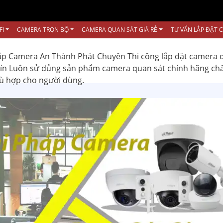
FI
CAMERA TRỌN BỘ
CAMERA QUAN SÁT GIÁ RẺ
TƯ VẤN LẮP ĐẶT 
ắp Camera An Thành Phát Chuyên Thi công lắp đặt camera 
 tín Luôn sử dủng sản phẩm camera quan sát chính hãng ch
hù hợp cho người dùng.