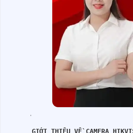
'
GIỚI THIỆU VỀ CAMERA HIKVI