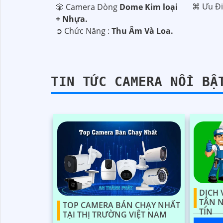
️⌘ Ưu Đ
🎲 Camera Dòng
Dome Kim loại
+ Nhựa.
️➲ Chức Năng :
Thu Âm Và Loa.
'
TIN TỨC CAMERA NỔI BẬ
DỊCH 
TẬN 
TOP CAMERA BÁN CHẠY NHẤT
TÍN
TẠI THỊ TRƯỜNG VIỆT NAM