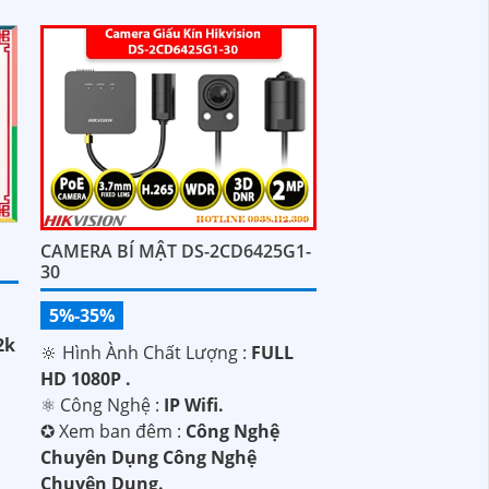
CAMERA BÍ MẬT DS-2CD6425G1-
30
5%-35%
2k
🔆 Hình Ành Chất Lượng :
FULL
HD 1080P .
⚛️ Công Nghệ :
IP Wifi.
✪ Xem ban đêm :
Công Nghệ
Chuyên Dụng Công Nghệ
Chuyên Dụng.