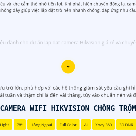
iều và khe cắm thẻ nhớ tiện lợi. Khi phát hiện chuyển động lạ, cam
 không dây giúp việc lắp đặt trở nên nhanh chóng, đáp ứng nhu cầu
iệu dành cho dự án lắp đặt camera Hikvision giá rẻ và chuy
 dịch vụ lắp đặt camera Hikvision giá rẻ và chuyên nghiệp ch
ặt camera an ninh, đội ngũ kỹ thuật viên của chúng tôi cam 
.
ng những thương hiệu hàng đầu thế giới về giải pháp an nin
trữ lớn, phù hợp với các hệ thống giám sát yêu cầu ghi hìn
ất lượng hình ảnh sắc nét mà còn đem đến sự tin cậy và an 
ài tuần và thậm chí là đến vài tháng, tùy vào chuẩn nén và đ
ikvision giá rẻ và chuyên nghiệp cho dự án của mình, chúng 
CAMERA WIFI HIKVISION CHỐNG TRỘM
Light
78°
Hồng Ngoại
Full Color
AI
Xoay 360
3D DNR