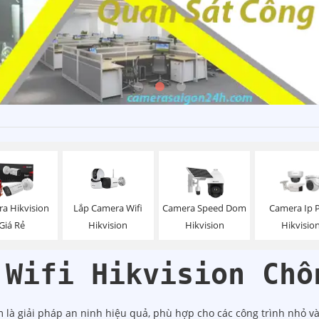
Lắp Camera Wifi
a Hikvision
Camera Speed Dom
Camera Ip 
Hikvision
Giá Rẻ
Hikvision
Hikvisio
 Wifi Hikvision Chố
 là giải pháp an ninh hiệu quả, phù hợp cho các công trình nhỏ và 