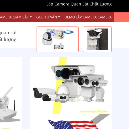
Lắp Camera Quan Sát Chất Lượng
CAMERA GIÁM SÁT
GÓC TƯ VẤN
DEMO LẮP CAMERA CAMERA
quan sát
ất lượng