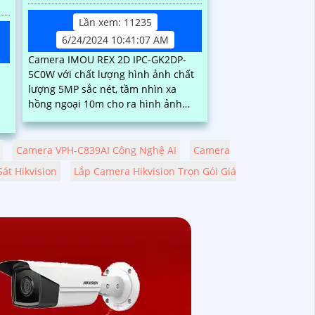
Lần xem: 11235
6/24/2024 10:41:07 AM
Camera IMOU REX 2D IPC-GK2DP-
5C0W với chất lượng hình ảnh chất
lượng 5MP sắc nét, tầm nhìn xa
hồng ngoại 10m cho ra hình ảnh
chất lượng trong điều kiện ánh sáng
n
yếu. Một trong...
Camera VPH-C839AI Công Nghệ AI
Camera
át Hikvision
Lắp Camera Hikvision Trọn Gói Giá