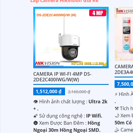
Lắp Camera Hikvision Giá Rẻ
CAMERA
2DE3A4
CAMERA IP WI-FI 4MP DS-
2DE2C400IWG/W(W)
7,500,
1,512,000 ₫
2,160,000 ₫
️⚡ Hình 
.
👁 Hình ảnh chất lượng :
Ultra 2k
⚒ Tích 
+ .
🌙 Xem 
🌠 Sử dụng công nghệ :
IP Wifi.
50m Có
🌚 Xem Được Ban Đêm :
Hồng
🤹 Cam
Ngoại 30m Hồng Ngoại SMD.