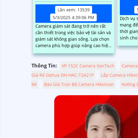
Lần xem: 13539
5/3/2025 4:39:06 PM
Dịch vụ 
mang đến
Camera giám sát đang trở nên rất
thời gia
cần thiết trong việc bảo vệ tài sản và
sinh cho khá
giám sát không gian sống. Lựa chọn
được kiể
camera phù hợp giúp nâng cao hiệu
tại nhà 
quả quan sát, tiết kiệm chi phí và dễ
chuyên 
dàng lắp đặt.
Thông Tin:
VP-152C Camera VanTech
Camera 
Giá Rẻ Dahua DH-HAC-T2A21P
Lắp Camera Hikvi
Rẻ
Báo Giá Trọn Bộ Camera Hikvision
Hướng D