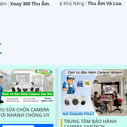
️₤ Khả Năng :
Thu Âm Và Loa.
iểm :
Xoay 360 Thu Âm.
T
VỤ SỬA CHỮA CAMERA
NƠI NHANH CHÓNG UY
TRUNG TÂM BẢO HÀNH
CAMERA VANTECH