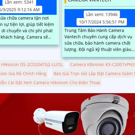
Lần xem: 5341
5/3/2025 9:12:16 AM
Lần xem: 13946
sửa chữa camera tận nơi
10/17/2024 5:56:51 PM
 sự tiện lợi, giúp tiết kiệm
Trung Tâm Bảo Hành Camera
n di chuyển và chi phí phát
Vantech chuyên cung cấp dịch vụ
ch hàng. Camera sẽ
sửa chữa, bảo hành camera chất
m tra, khắc phục sự cố ngay
lượng. Đội ngũ kỹ thuật viên giàu
với quy trình nhanh chóng,
kinh nghiệm, nhiệt tình sẽ giúp bạ
nghiệp
khắc phục sự cố nhanh chóng và
Hikvision DS-2CD2047G2-LU/SL
Camera KBvision KX-C2007sPN3
hiệu quả
sion Gia Rẻ Chính Hãng
Báo Giá Trọn Gói Lắp Đặt Camera Giám S
ẫn Cài Đặt Xem Camera Hikvision Cho Điện Thoại