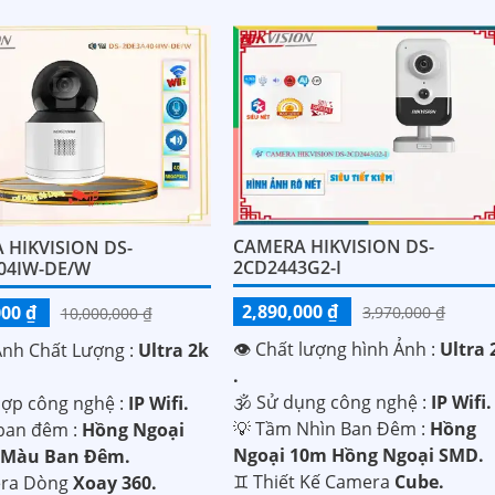
CAMERA HIKVISION DS-
 HIKVISION DS-
2CD2443G2-I
04IW-DE/W
2,890,000 ₫
000 ₫
3,970,000 ₫
10,000,000 ₫
👁 Chất lượng hình Ảnh :
Ultra 
Ành Chất Lượng :
Ultra 2k
.
🕉️ Sử dụng công nghệ :
IP Wifi.
hợp công nghệ :
IP Wifi.
💡 Tầm Nhìn Ban Đêm :
Hồng
ban đêm :
Hồng Ngoại
Ngoại 10m Hồng Ngoại SMD.
 Màu Ban Đêm.
♊ Thiết Kế Camera
Cube.
era Dòng
Xoay 360.