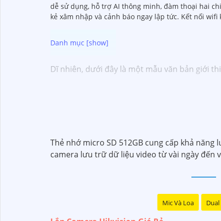
dễ sử dụng, hỗ trợ AI thông minh, đàm thoại hai ch
kẻ xâm nhập và cảnh báo ngay lập tức. Kết nối wifi
Dĩ nhiên, dưới đây là một mẫu văn bản giới th
Chào quý khách hàng,
Chúng tôi xin trân trọng giới thiệu đến quý vị
Với kinh nghiệm lâu năm trong lĩnh vực lắp đ
ninh hiệu quả, đáng tin cậy và tiết kiệm chi phí
Camera của Hikvision được biết đến là một tro
Thẻ nhớ micro SD 512GB cung cấp khả năng lưu 
tiến, camera Hikvision không chỉ
chắc chắn
ch
camera lưu trữ dữ liệu video từ vài ngày đến v
Nếu quý vị quan tâm đến việc lắp đặt camera H
Mic Và Loa
Dual 