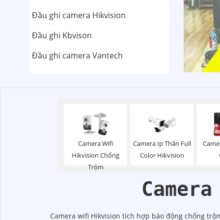
Đầu ghi camera Hikvision
Đầu ghi Kbvison
Đầu ghi camera Vantech
Camera Wifi
Camera Ip Thân Full
Camer
Hikvision Chống
Color Hikvision
Trộm
Camera
Camera wifi Hikvision tích hợp báo động chống trộm