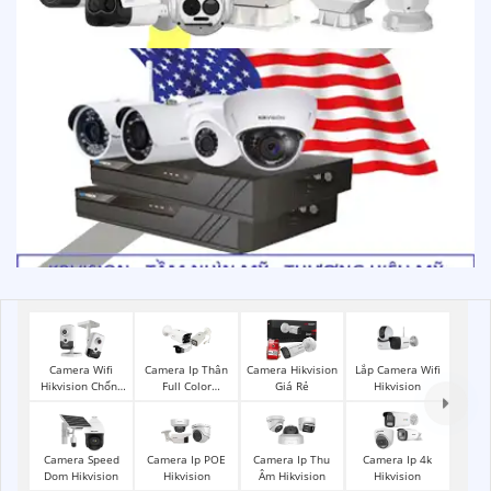
Lắp Camera Wifi
Camera Wifi
Camera Ip Thân
Camera Hikvision
Hikvision
Hikvision Chống
Full Color
Giá Rẻ
Trộm
Hikvision
Camera Speed
Camera Ip POE
Camera Ip Thu
Camera Ip 4k
Dom Hikvision
Hikvision
Âm Hikvision
Hikvision