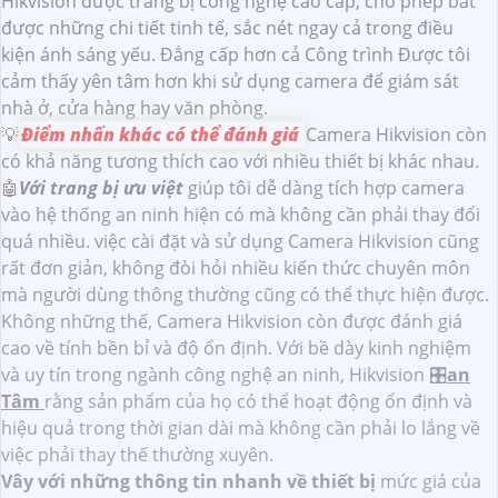
Hikvision được trang bị công nghệ cao cấp, cho phép bắt
được những chi tiết tinh tế, sắc nét ngay cả trong điều
kiện ánh sáng yếu. Đẳng cấp hơn cả Công trình Được tôi
cảm thấy yên tâm hơn khi sử dụng camera để giám sát
nhà ở, cửa hàng hay văn phòng.
💡
Điểm nhấn khác có thể đánh giá
Camera Hikvision còn
có khả năng tương thích cao với nhiều thiết bị khác nhau.
🤖️
Với trang bị ưu việt
giúp tôi dễ dàng tích hợp camera
vào hệ thống an ninh hiện có mà không cần phải thay đổi
quá nhiều. việc cài đặt và sử dụng Camera Hikvision cũng
rất đơn giản, không đòi hỏi nhiều kiến thức chuyên môn
mà người dùng thông thường cũng có thể thực hiện được.
Không những thế, Camera Hikvision còn được đánh giá
cao về tính bền bỉ và độ ổn định. Với bề dày kinh nghiệm
và uy tín trong ngành công nghệ an ninh, Hikvision 🎛
an
Tâm
rằng sản phẩm của họ có thể hoạt động ổn định và
hiệu quả trong thời gian dài mà không cần phải lo lắng về
việc phải thay thế thường xuyên.
Vây với những thông tin nhanh về thiết bị
mức giá của