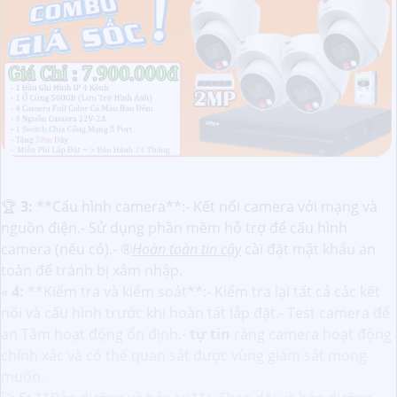
️🏆
3:
**Cấu hình camera**:- Kết nối camera với mạng và
nguồn điện.- Sử dụng phần mềm hỗ trợ để cấu hình
camera (nếu có).- ®️
Hoàn toàn tin cậy
cài đặt mật khẩu an
toàn để tránh bị xâm nhập.
«
4:
**Kiểm tra và kiểm soát**:- Kiểm tra lại tất cả các kết
nối và cấu hình trước khi hoàn tất lắp đặt.- Test camera để
an Tâm hoạt động ổn định.-
tự tin
rằng camera hoạt động
chính xác và có thể quan sát được vùng giám sát mong
muốn.