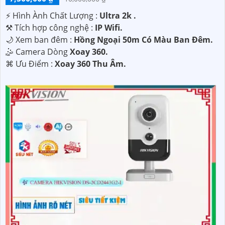
️⚡ Hình Ành Chất Lượng :
Ultra 2k .
⚒ Tích hợp công nghệ :
IP Wifi.
🌙 Xem ban đêm :
Hồng Ngoại 50m Có Màu Ban Đêm.
🤹 Camera Dòng
Xoay 360.
️⌘ Ưu Điểm :
Xoay 360 Thu Âm.