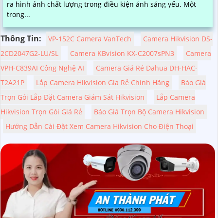
ra hình ảnh chất lượng trong điều kiện ánh sáng yếu. Một
trong...
Thông Tin:
VP-152C Camera VanTech
Camera Hikvision DS-
2CD2047G2-LU/SL
Camera KBvision KX-C2007sPN3
Camera
VPH-C839AI Công Nghệ AI
Camera Giá Rẻ Dahua DH-HAC-
T2A21P
Lắp Camera Hikvision Gia Rẻ Chính Hãng
Báo Giá
Trọn Gói Lắp Đặt Camera Giám Sát Hikvision
Lắp Camera
Hikvision Trọn Gói Giá Rẻ
Báo Giá Trọn Bộ Camera Hikvision
Hướng Dẫn Cài Đặt Xem Camera Hikvision Cho Điện Thoại