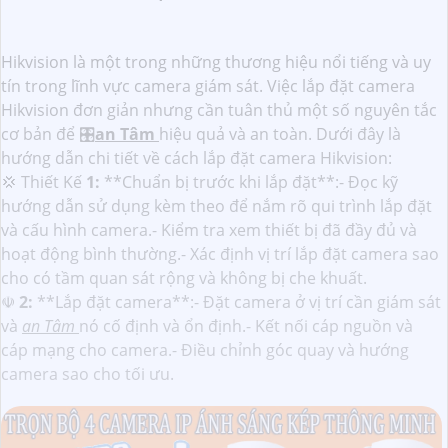
Hikvision là một trong những thương hiệu nổi tiếng và uy
tín trong lĩnh vực camera giám sát. Việc lắp đặt camera
Hikvision đơn giản nhưng cần tuân thủ một số nguyên tắc
cơ bản để 🎛
an Tâm
hiệu quả và an toàn. Dưới đây là
hướng dẫn chi tiết về cách lắp đặt camera Hikvision:
💢 Thiết Kế
1:
**Chuẩn bị trước khi lắp đặt**:- Đọc kỹ
hướng dẫn sử dụng kèm theo để nắm rõ qui trình lắp đặt
và cấu hình camera.- Kiểm tra xem thiết bị đã đầy đủ và
hoạt động bình thường.- Xác định vị trí lắp đặt camera sao
cho có tầm quan sát rộng và không bị che khuất.
☫
2:
**Lắp đặt camera**:- Đặt camera ở vị trí cần giám sát
và
an Tâm
nó cố định và ổn định.- Kết nối cáp nguồn và
cáp mạng cho camera.- Điều chỉnh góc quay và hướng
camera sao cho tối ưu.