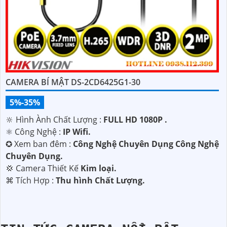
CAMERA BÍ MẬT DS-2CD6425G1-30
5%-35%
🔆 Hình Ành Chất Lượng :
FULL HD 1080P .
⚛️ Công Nghệ :
IP Wifi.
✪ Xem ban đêm :
Công Nghệ Chuyên Dụng Công Nghệ
Chuyên Dụng.
💢 Camera Thiết Kế
Kim loại.
️⌘ Tích Hợp :
Thu hình Chất Lượng.