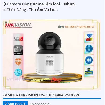
🎲 Camera Dòng
Dome Kim loại + Nhựa.
️➲ Chức Năng :
Thu Âm Và Loa.
CAMERA HIKVISION DS-2DE3A404IW-DE/W
7,500,000 ₫
10,000,000 ₫