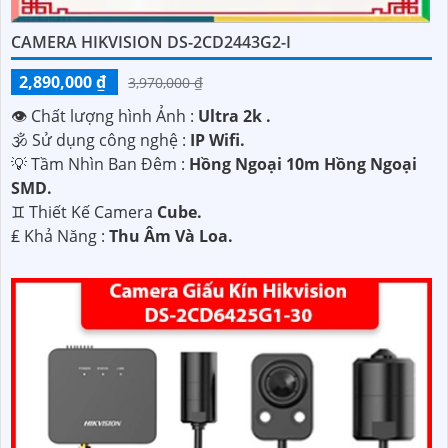
CAMERA HIKVISION DS-2CD2443G2-I
2,890,000 ₫
3,970,000 ₫
👁 Chất lượng hình Ảnh :
Ultra 2k .
🕉️ Sử dụng công nghệ :
IP Wifi.
💡 Tầm Nhìn Ban Đêm :
Hồng Ngoại 10m Hồng Ngoại
SMD.
♊ Thiết Kế Camera
Cube.
️₤ Khả Năng :
Thu Âm Và Loa.