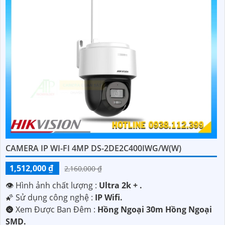
CAMERA IP WI-FI 4MP DS-2DE2C400IWG/W(W)
1,512,000 ₫
2,160,000 ₫
'
👁 Hình ảnh chất lượng :
Ultra 2k + .
🌠 Sử dụng công nghệ :
IP Wifi.
🌚 Xem Được Ban Đêm :
Hồng Ngoại 30m Hồng Ngoại
SMD.