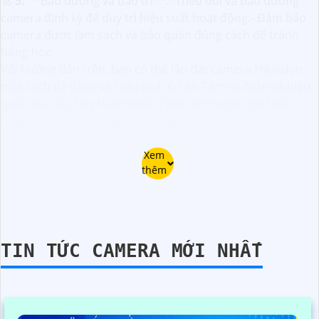
🚀
5:
**Bảo dưỡng và bảo trì**:- Theo dõi và bảo dưỡng
camera định kỳ để duy trì hiệu suất hoạt động.- Đảm bảo
camera được làm sạch và bảo quản đúng cách để tránh
hỏng hóc.
Với hướng dẫn trên, bạn có thể lắp đặt camera Hikvision
một cách dễ dàng và hiệu quả. Để an Tâm an toàn và hiệu
quả, nếu cần, hãy tham khảo ý kiến từ chuyên gia hoặc
nhân viên kỹ thuật chuyên nghiệp.
Xem
thêm
TIN TỨC CAMERA MỚI NHẤT