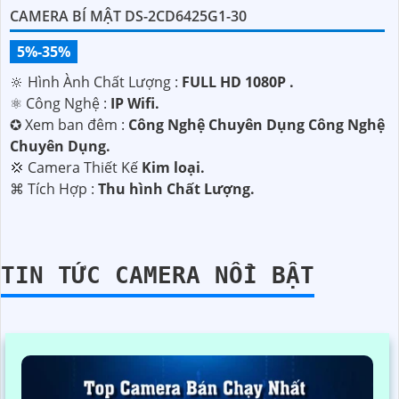
CAMERA BÍ MẬT DS-2CD6425G1-30
5%-35%
🔆 Hình Ành Chất Lượng :
FULL HD 1080P .
⚛️ Công Nghệ :
IP Wifi.
✪ Xem ban đêm :
Công Nghệ Chuyên Dụng Công Nghệ
Chuyên Dụng.
💢 Camera Thiết Kế
Kim loại.
️⌘ Tích Hợp :
Thu hình Chất Lượng.
TIN TỨC CAMERA NỔI BẬT