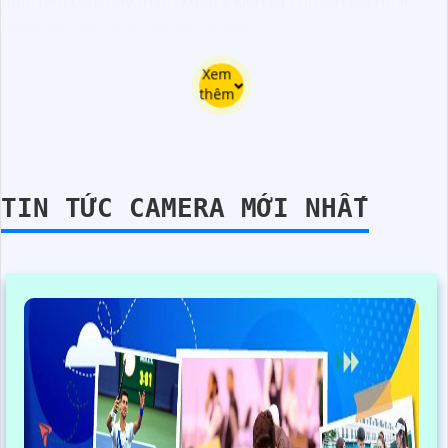
quả, nếu cần, hãy tham khảo ý kiến từ chuyên gia hoặc
nhân viên kỹ thuật chuyên nghiệp.
Xem
thêm
TIN TỨC CAMERA MỚI NHẤT