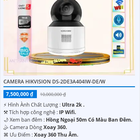
CAMERA HIKVISION DS-2DE3A404IW-DE/W
7,500,000 ₫
10,000,000 ₫
️⚡ Hình Ành Chất Lượng :
Ultra 2k .
⚒ Tích hợp công nghệ :
IP Wifi.
🌙 Xem ban đêm :
Hồng Ngoại 50m Có Màu Ban Đêm.
🤹 Camera Dòng
Xoay 360.
️⌘ Ưu Điểm :
Xoay 360 Thu Âm.