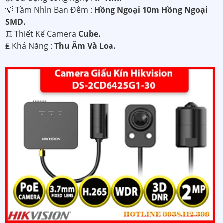
💡 Tầm Nhìn Ban Đêm :
Hồng Ngoại 10m Hồng Ngoại
SMD.
♊ Thiết Kế Camera
Cube.
️₤ Khả Năng :
Thu Âm Và Loa.