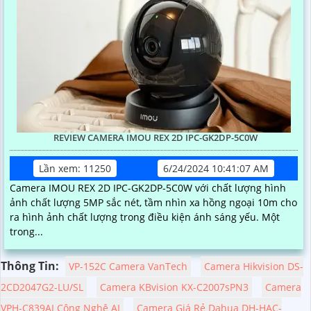
REVIEW CAMERA IMOU REX 2D IPC-GK2DP-5C0W
Lần xem: 11250
6/24/2024 10:41:07 AM
Camera IMOU REX 2D IPC-GK2DP-5C0W với chất lượng hình
ảnh chất lượng 5MP sắc nét, tầm nhìn xa hồng ngoại 10m cho
ra hình ảnh chất lượng trong điều kiện ánh sáng yếu. Một
trong...
Thông Tin:
VP-152C Camera VanTech
Camera Hikvision DS-
2CD2047G2-LU/SL
Camera KBvision KX-C2007sPN3
Camera
VPH-C839AI Công Nghệ AI
Camera Giá Rẻ Dahua DH-HAC-