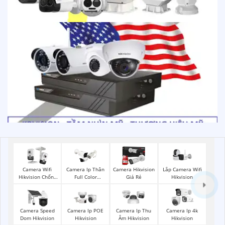
Lắp Camera Wifi
Camera Wifi
Camera Ip Thân
Camera Hikvision
Hikvision
Hikvision Chống
Full Color
Giá Rẻ
Trộm
Hikvision
Camera Speed
Camera Ip POE
Camera Ip Thu
Camera Ip 4k
Dom Hikvision
Hikvision
Âm Hikvision
Hikvision