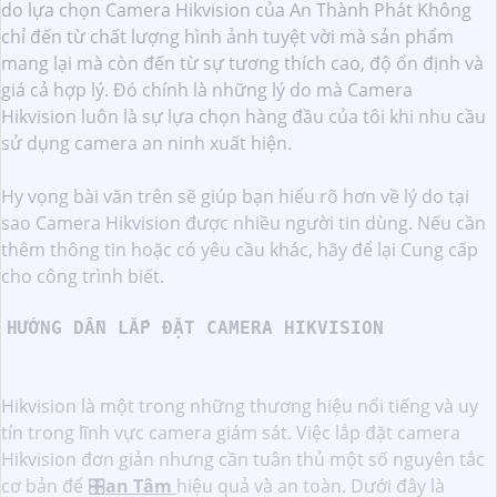
do lựa chọn Camera Hikvision của An Thành Phát Không
chỉ đến từ chất lượng hình ảnh tuyệt vời mà sản phẩm
mang lại mà còn đến từ sự tương thích cao, độ ổn định và
giá cả hợp lý. Đó chính là những lý do mà Camera
Hikvision luôn là sự lựa chọn hàng đầu của tôi khi nhu cầu
sử dụng camera an ninh xuất hiện.
Hy vọng bài văn trên sẽ giúp bạn hiểu rõ hơn về lý do tại
sao Camera Hikvision được nhiều người tin dùng. Nếu cần
thêm thông tin hoặc có yêu cầu khác, hãy để lại Cung cấp
cho công trình biết.
HƯỚNG DẪN LẮP ĐẶT CAMERA HIKVISION
Hikvision là một trong những thương hiệu nổi tiếng và uy
tín trong lĩnh vực camera giám sát. Việc lắp đặt camera
Hikvision đơn giản nhưng cần tuân thủ một số nguyên tắc
cơ bản để 🎛
an Tâm
hiệu quả và an toàn. Dưới đây là