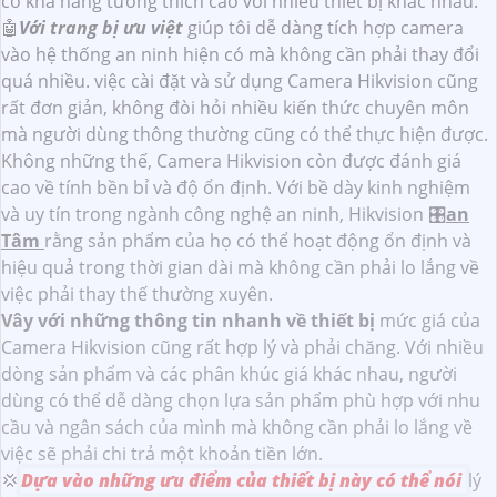
có khả năng tương thích cao với nhiều thiết bị khác nhau.
🤖️
Với trang bị ưu việt
giúp tôi dễ dàng tích hợp camera
vào hệ thống an ninh hiện có mà không cần phải thay đổi
quá nhiều. việc cài đặt và sử dụng Camera Hikvision cũng
rất đơn giản, không đòi hỏi nhiều kiến thức chuyên môn
mà người dùng thông thường cũng có thể thực hiện được.
Không những thế, Camera Hikvision còn được đánh giá
cao về tính bền bỉ và độ ổn định. Với bề dày kinh nghiệm
và uy tín trong ngành công nghệ an ninh, Hikvision 🎛
an
Tâm
rằng sản phẩm của họ có thể hoạt động ổn định và
hiệu quả trong thời gian dài mà không cần phải lo lắng về
việc phải thay thế thường xuyên.
Vây với những thông tin nhanh về thiết bị
mức giá của
Camera Hikvision cũng rất hợp lý và phải chăng. Với nhiều
dòng sản phẩm và các phân khúc giá khác nhau, người
dùng có thể dễ dàng chọn lựa sản phẩm phù hợp với nhu
cầu và ngân sách của mình mà không cần phải lo lắng về
việc sẽ phải chi trả một khoản tiền lớn.
💢
Dựa vào những ưu điểm của thiết bị này có thể nói
lý