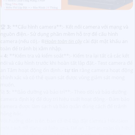
️🏆
3:
**Cấu hình camera**:- Kết nối camera với mạng và
nguồn điện.- Sử dụng phần mềm hỗ trợ để cấu hình
camera (nếu có).- ®️
Hoàn toàn tin cậy
cài đặt mật khẩu an
toàn để tránh bị xâm nhập.
«
4:
**Kiểm tra và kiểm soát**:- Kiểm tra lại tất cả các kết
nối và cấu hình trước khi hoàn tất lắp đặt.- Test camera để
an Tâm hoạt động ổn định.-
tự tin
rằng camera hoạt động
chính xác và có thể quan sát được vùng giám sát mong
muốn.
🚀
5:
**Bảo dưỡng và bảo trì**:- Theo dõi và bảo dưỡng
camera định kỳ để duy trì hiệu suất hoạt động.- Đảm bảo
camera được làm sạch và bảo quản đúng cách để tránh
hỏng hóc.
Với hướng dẫn trên, bạn có thể lắp đặt camera Hikvision
một cách dễ dàng và hiệu quả. Để an Tâm an toàn và hiệu