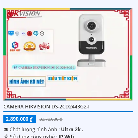
CAMERA HIKVISION DS-2CD2443G2-I
2,890,000 ₫
3,970,000 ₫
👁 Chất lượng hình Ảnh :
Ultra 2k .
🕉️ Sử dụng công nghệ :
IP Wifi.