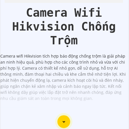
Camera Wifi
Hikvision Chống
Trộm
Camera wifi Hikvision tích hợp báo động chống trộm là giải pháp
an ninh hiệu quả, phù hợp cho các công trình nhỏ và vừa với chi
phí hợp lý. Camera có thiết kế nhỏ gọn, dễ sử dụng, hỗ trợ AI
thông minh, đàm thoại hai chiều và khe cắm thẻ nhớ tiện lợi. Khi
phát hiện chuyển động lạ, camera kích hoạt còi hú và đèn nháy,
giúp ngăn chặn kẻ xâm nhập và cảnh báo ngay lập tức. Kết nối
wifi không dây giúp việc lắp đặt trở nên nhanh chóng, đáp ứng
nhu cầu giám sát an toàn trong mọi không gian.