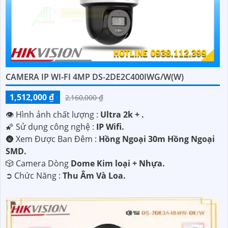
CAMERA IP WI-FI 4MP DS-2DE2C400IWG/W(W)
1,512,000 ₫
2,160,000 ₫
👁 Hình ảnh chất lượng :
Ultra 2k + .
🌠 Sử dụng công nghệ :
IP Wifi.
🌚 Xem Được Ban Đêm :
Hồng Ngoại 30m Hồng Ngoại
SMD.
🎲 Camera Dòng
Dome Kim loại + Nhựa.
️➲ Chức Năng :
Thu Âm Và Loa.
'