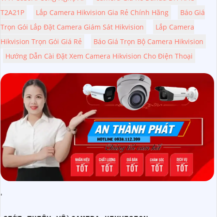
T2A21P
Lắp Camera Hikvision Gia Rẻ Chính Hãng
Báo Giá
Trọn Gói Lắp Đặt Camera Giám Sát Hikvision
Lắp Camera
Hikvision Trọn Gói Giá Rẻ
Báo Giá Trọn Bộ Camera Hikvision
Hướng Dẫn Cài Đặt Xem Camera Hikvision Cho Điện Thoại
'