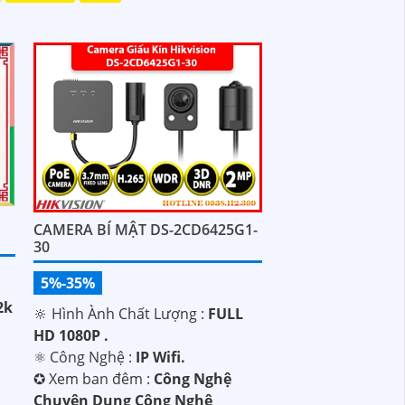
CAMERA BÍ MẬT DS-2CD6425G1-
30
5%-35%
2k
🔆 Hình Ành Chất Lượng :
FULL
HD 1080P .
⚛️ Công Nghệ :
IP Wifi.
✪ Xem ban đêm :
Công Nghệ
Chuyên Dụng Công Nghệ