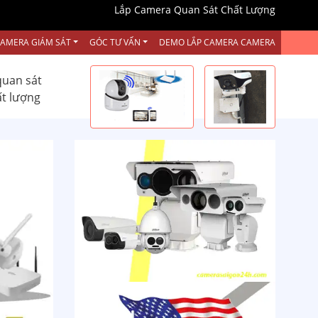
Lắp Camera Quan Sát Chất Lượng
CAMERA GIÁM SÁT
GÓC TƯ VẤN
DEMO LẮP CAMERA CAMERA
quan sát
ất lượng