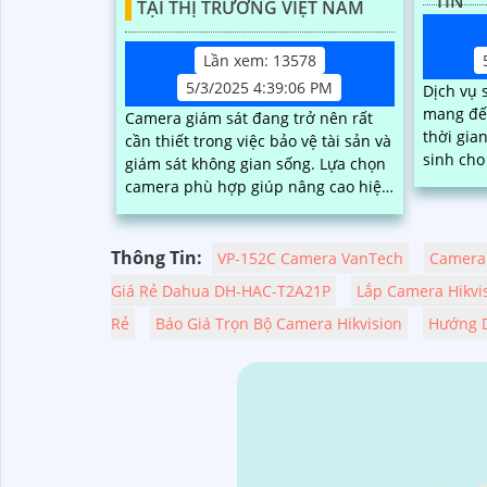
TÍN
TẠI THỊ TRƯỜNG VIỆT NAM
Lần xem: 13578
5/3/2025 4:39:06 PM
Dịch vụ 
mang đến
Camera giám sát đang trở nên rất
thời gia
cần thiết trong việc bảo vệ tài sản và
sinh cho khá
giám sát không gian sống. Lựa chọn
được kiể
camera phù hợp giúp nâng cao hiệu
tại nhà 
quả quan sát, tiết kiệm chi phí và dễ
chuyên 
dàng lắp đặt.
Thông Tin:
VP-152C Camera VanTech
Camera 
Giá Rẻ Dahua DH-HAC-T2A21P
Lắp Camera Hikvi
Rẻ
Báo Giá Trọn Bộ Camera Hikvision
Hướng D