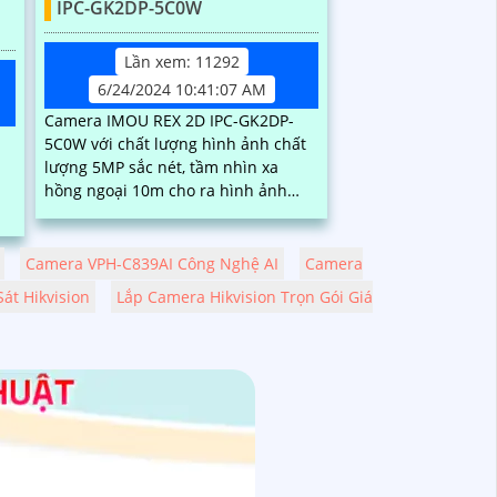
IPC-GK2DP-5C0W
Lần xem: 11292
6/24/2024 10:41:07 AM
Camera IMOU REX 2D IPC-GK2DP-
5C0W với chất lượng hình ảnh chất
lượng 5MP sắc nét, tầm nhìn xa
hồng ngoại 10m cho ra hình ảnh
chất lượng trong điều kiện ánh sáng
n
yếu. Một trong...
Camera VPH-C839AI Công Nghệ AI
Camera
át Hikvision
Lắp Camera Hikvision Trọn Gói Giá