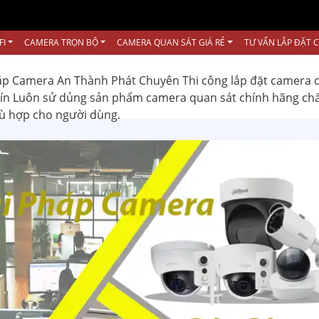
FI
CAMERA TRỌN BỘ
CAMERA QUAN SÁT GIÁ RẺ
TƯ VẤN LẮP ĐẶT 
ắp Camera An Thành Phát Chuyên Thi công lắp đặt camera 
 tín Luôn sử dủng sản phẩm camera quan sát chính hãng ch
hù hợp cho người dùng.