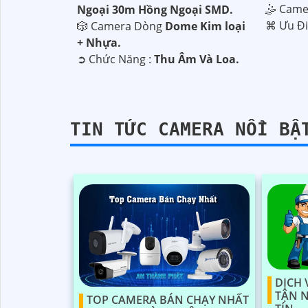
🤹 Cam
Ngoại 30m Hồng Ngoại SMD.
️⌘ Ưu Đ
🎲 Camera Dòng
Dome Kim loại
+ Nhựa.
️➲ Chức Năng :
Thu Âm Và Loa.
TIN TỨC CAMERA NỔI BẬ
'
DỊCH 
TẬN 
TOP CAMERA BÁN CHẠY NHẤT