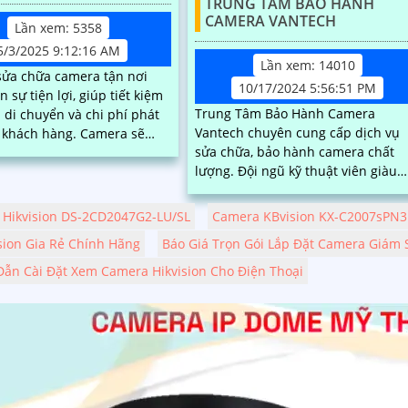
TRUNG TÂM BẢO HÀNH
CAMERA VANTECH
Lần xem: 5358
5/3/2025 9:12:16 AM
Lần xem: 14010
sửa chữa camera tận nơi
10/17/2024 5:56:51 PM
 sự tiện lợi, giúp tiết kiệm
Trung Tâm Bảo Hành Camera
n di chuyển và chi phí phát
Vantech chuyên cung cấp dịch vụ
ch hàng. Camera sẽ
sửa chữa, bảo hành camera chất
m tra, khắc phục sự cố ngay
lượng. Đội ngũ kỹ thuật viên giàu
với quy trình nhanh chóng,
kinh nghiệm, nhiệt tình sẽ giúp bạ
nghiệp
khắc phục sự cố nhanh chóng và
Hikvision DS-2CD2047G2-LU/SL
Camera KBvision KX-C2007sPN3
hiệu quả
sion Gia Rẻ Chính Hãng
Báo Giá Trọn Gói Lắp Đặt Camera Giám S
ẫn Cài Đặt Xem Camera Hikvision Cho Điện Thoại