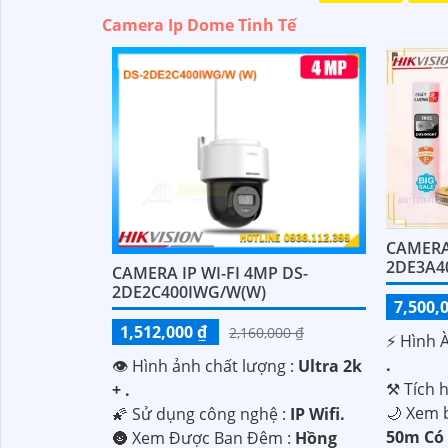
Camera Ip Dome Tinh Tế
CAMERA
2DE3A4
CAMERA IP WI-FI 4MP DS-
2DE2C400IWG/W(W)
7,500,
1,512,000 ₫
2,160,000 ₫
️⚡ Hình 
.
👁 Hình ảnh chất lượng :
Ultra 2k
⚒ Tích 
+ .
🌙 Xem 
🌠 Sử dụng công nghệ :
IP Wifi.
50m Có
🌚 Xem Được Ban Đêm :
Hồng