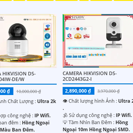
CAMERA HIKVISION DS-
 HIKVISION DS-
2CD2443G2-I
04IW-DE/W
2,890,000 ₫
000 ₫
3,970,000 ₫
10,000,000 ₫
👁 Chất lượng hình Ảnh :
Ultra 
Ành Chất Lượng :
Ultra 2k
.
🕉️ Sử dụng công nghệ :
IP Wifi.
hợp công nghệ :
IP Wifi.
💡 Tầm Nhìn Ban Đêm :
Hồng
ban đêm :
Hồng Ngoại
Ngoại 10m Hồng Ngoại SMD.
 Màu Ban Đêm.