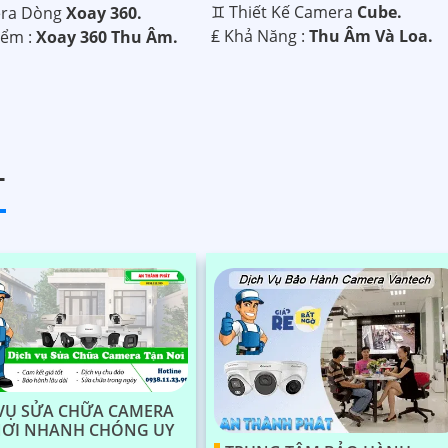
♊ Thiết Kế Camera
Cube.
era Dòng
Xoay 360.
️₤ Khả Năng :
Thu Âm Và Loa.
iểm :
Xoay 360 Thu Âm.
T
VỤ SỬA CHỮA CAMERA
NƠI NHANH CHÓNG UY