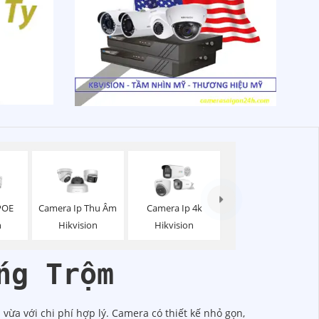
POE
Camera Ip Thu Âm
Camera Ip 4k
n
Hikvision
Hikvision
ng Trộm
vừa với chi phí hợp lý. Camera có thiết kế nhỏ gọn,