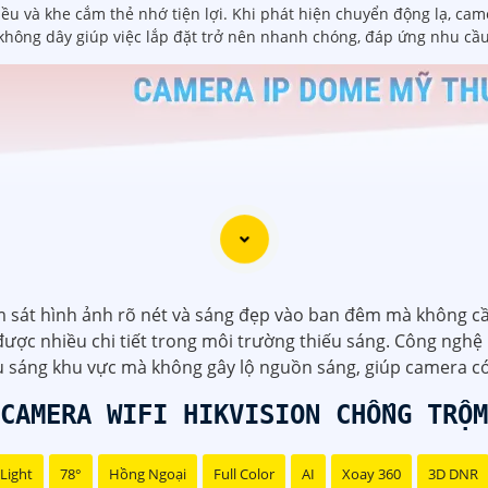
iều và khe cắm thẻ nhớ tiện lợi. Khi phát hiện chuyển động lạ, cam
 không dây giúp việc lắp đặt trở nên nhanh chóng, đáp ứng nhu cầu
 sát hình ảnh rõ nét và sáng đẹp vào ban đêm mà không cầ
 được nhiều chi tiết trong môi trường thiếu sáng. Công ngh
u sáng khu vực mà không gây lộ nguồn sáng, giúp camera có
CAMERA WIFI HIKVISION CHỐNG TRỘM
Light
78°
Hồng Ngoại
Full Color
AI
Xoay 360
3D DNR