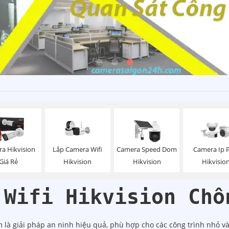
Lắp Camera Wifi
a Hikvision
Camera Speed Dom
Camera Ip 
Hikvision
Giá Rẻ
Hikvision
Hikvisio
 Wifi Hikvision Chố
 là giải pháp an ninh hiệu quả, phù hợp cho các công trình nhỏ và 