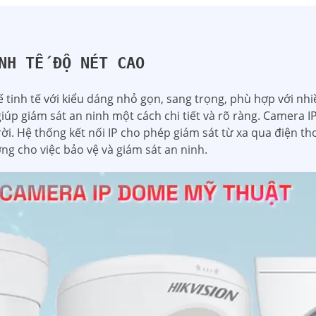
NH TẾ ĐỘ NÉT CAO
tinh tế với kiểu dáng nhỏ gọn, sang trọng, phù hợp với nhi
iúp giám sát an ninh một cách chi tiết và rõ ràng. Camera 
rời. Hệ thống kết nối IP cho phép giám sát từ xa qua điện th
ởng cho việc bảo vệ và giám sát an ninh.