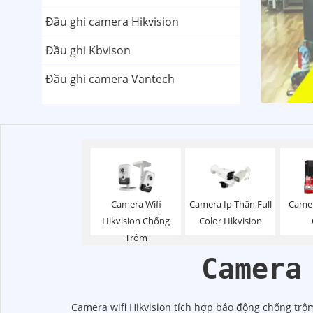
Đầu ghi camera Hikvision
Đầu ghi Kbvison
Đầu ghi camera Vantech
Camera Wifi
Camera Ip Thân Full
Camer
Hikvision Chống
Color Hikvision
Trộm
Camera
Camera wifi Hikvision tích hợp báo động chống trộm