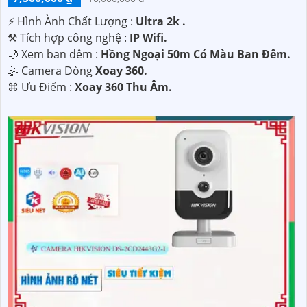
️⚡ Hình Ành Chất Lượng :
Ultra 2k .
⚒ Tích hợp công nghệ :
IP Wifi.
🌙 Xem ban đêm :
Hồng Ngoại 50m Có Màu Ban Đêm.
🤹 Camera Dòng
Xoay 360.
️⌘ Ưu Điểm :
Xoay 360 Thu Âm.