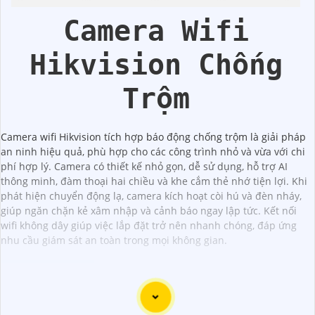
Camera Wifi
Hikvision Chống
Trộm
Camera wifi Hikvision tích hợp báo động chống trộm là giải pháp
an ninh hiệu quả, phù hợp cho các công trình nhỏ và vừa với chi
phí hợp lý. Camera có thiết kế nhỏ gọn, dễ sử dụng, hỗ trợ AI
thông minh, đàm thoại hai chiều và khe cắm thẻ nhớ tiện lợi. Khi
phát hiện chuyển động lạ, camera kích hoạt còi hú và đèn nháy,
giúp ngăn chặn kẻ xâm nhập và cảnh báo ngay lập tức. Kết nối
wifi không dây giúp việc lắp đặt trở nên nhanh chóng, đáp ứng
nhu cầu giám sát an toàn trong mọi không gian.