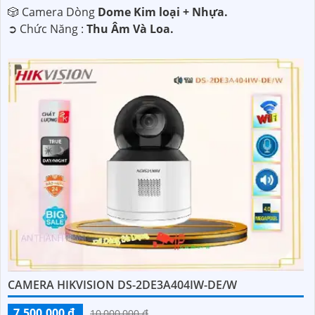
🎲 Camera Dòng
Dome Kim loại + Nhựa.
️➲ Chức Năng :
Thu Âm Và Loa.
CAMERA HIKVISION DS-2DE3A404IW-DE/W
7,500,000 ₫
10,000,000 ₫