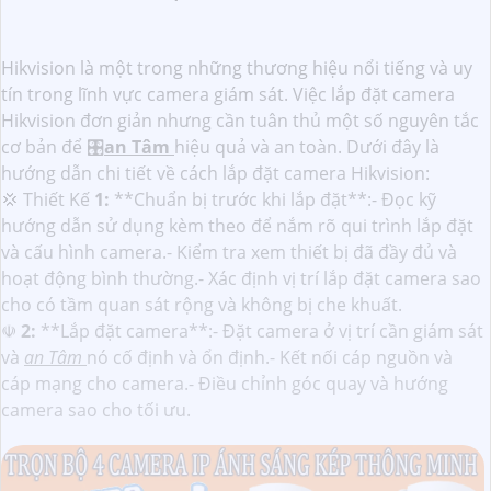
Hikvision là một trong những thương hiệu nổi tiếng và uy
tín trong lĩnh vực camera giám sát. Việc lắp đặt camera
Hikvision đơn giản nhưng cần tuân thủ một số nguyên tắc
cơ bản để 🎛
an Tâm
hiệu quả và an toàn. Dưới đây là
hướng dẫn chi tiết về cách lắp đặt camera Hikvision:
💢 Thiết Kế
1:
**Chuẩn bị trước khi lắp đặt**:- Đọc kỹ
hướng dẫn sử dụng kèm theo để nắm rõ qui trình lắp đặt
và cấu hình camera.- Kiểm tra xem thiết bị đã đầy đủ và
hoạt động bình thường.- Xác định vị trí lắp đặt camera sao
cho có tầm quan sát rộng và không bị che khuất.
☫
2:
**Lắp đặt camera**:- Đặt camera ở vị trí cần giám sát
và
an Tâm
nó cố định và ổn định.- Kết nối cáp nguồn và
cáp mạng cho camera.- Điều chỉnh góc quay và hướng
camera sao cho tối ưu.