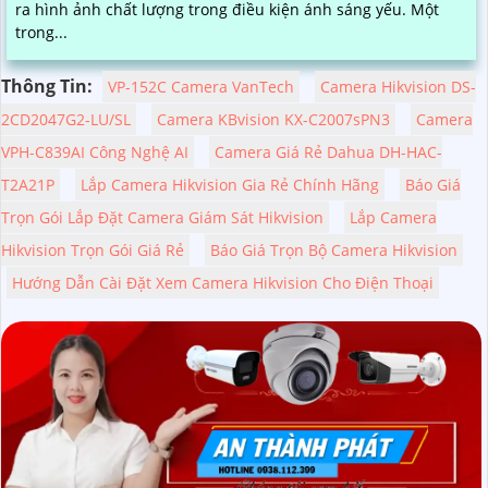
ra hình ảnh chất lượng trong điều kiện ánh sáng yếu. Một
trong...
Thông Tin:
VP-152C Camera VanTech
Camera Hikvision DS-
2CD2047G2-LU/SL
Camera KBvision KX-C2007sPN3
Camera
VPH-C839AI Công Nghệ AI
Camera Giá Rẻ Dahua DH-HAC-
T2A21P
Lắp Camera Hikvision Gia Rẻ Chính Hãng
Báo Giá
Trọn Gói Lắp Đặt Camera Giám Sát Hikvision
Lắp Camera
Hikvision Trọn Gói Giá Rẻ
Báo Giá Trọn Bộ Camera Hikvision
Hướng Dẫn Cài Đặt Xem Camera Hikvision Cho Điện Thoại