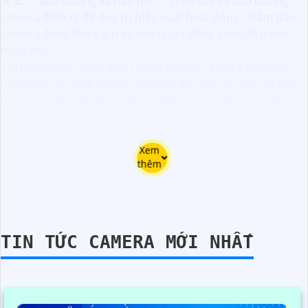
🚀
5:
**Bảo dưỡng và bảo trì**:- Theo dõi và bảo dưỡng
camera định kỳ để duy trì hiệu suất hoạt động.- Đảm bảo
camera được làm sạch và bảo quản đúng cách để tránh
hỏng hóc.
Với hướng dẫn trên, bạn có thể lắp đặt camera Hikvision
một cách dễ dàng và hiệu quả. Để an Tâm an toàn và hiệu
quả, nếu cần, hãy tham khảo ý kiến từ chuyên gia hoặc
nhân viên kỹ thuật chuyên nghiệp.
Xem
thêm
TIN TỨC CAMERA MỚI NHẤT