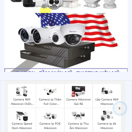
Lắp Camera Wifi
Camera Wifi
Camera Ip Thân
Camera Hikvision
Hikvision
Hikvision Chống
Full Color
Giá Rẻ
Trộm
Hikvision
Camera Speed
Camera Ip POE
Camera Ip Thu
Camera Ip 4k
Dom Hikvision
Hikvision
Âm Hikvision
Hikvision