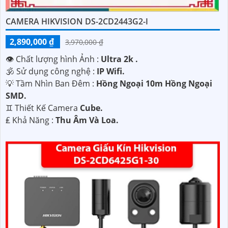
CAMERA HIKVISION DS-2CD2443G2-I
2,890,000 ₫
3,970,000 ₫
👁 Chất lượng hình Ảnh :
Ultra 2k .
🕉️ Sử dụng công nghệ :
IP Wifi.
💡 Tầm Nhìn Ban Đêm :
Hồng Ngoại 10m Hồng Ngoại
SMD.
♊ Thiết Kế Camera
Cube.
️₤ Khả Năng :
Thu Âm Và Loa.