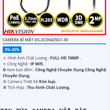
CAMERA BÍ MẬT DS-2CD6425G1-30
5%-35%
🔆 Hình Ành Chất Lượng :
FULL HD 1080P .
⚛️ Công Nghệ :
IP Wifi.
✪ Xem ban đêm :
Công Nghệ Chuyên Dụng Công Nghệ
Chuyên Dụng.
💢 Camera Thiết Kế
Kim loại.
️⌘ Tích Hợp :
Thu hình Chất Lượng.