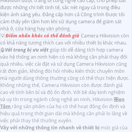
Hikvision được trang bị công nghệ cao cấp, cho phép bắt
được những chi tiết tinh tế, sắc nét ngay cả trong điều
kiện ánh sáng yếu. Đẳng cấp hơn cả Công trình Được tôi
cảm thấy yên tâm hơn khi sử dụng camera để giám sát
nhà ở, cửa hàng hay văn phòng.
💡
Điểm nhấn khác có thể đánh giá
Camera Hikvision còn
có khả năng tương thích cao với nhiều thiết bị khác nhau.
🤖️
Với trang bị ưu việt
giúp tôi dễ dàng tích hợp camera
vào hệ thống an ninh hiện có mà không cần phải thay đổi
quá nhiều. việc cài đặt và sử dụng Camera Hikvision cũng
rất đơn giản, không đòi hỏi nhiều kiến thức chuyên môn
mà người dùng thông thường cũng có thể thực hiện được.
Không những thế, Camera Hikvision còn được đánh giá
cao về tính bền bỉ và độ ổn định. Với bề dày kinh nghiệm
và uy tín trong ngành công nghệ an ninh, Hikvision 🎛
an
Tâm
rằng sản phẩm của họ có thể hoạt động ổn định và
hiệu quả trong thời gian dài mà không cần phải lo lắng về
việc phải thay thế thường xuyên.
Vây với những thông tin nhanh về thiết bị
mức giá của