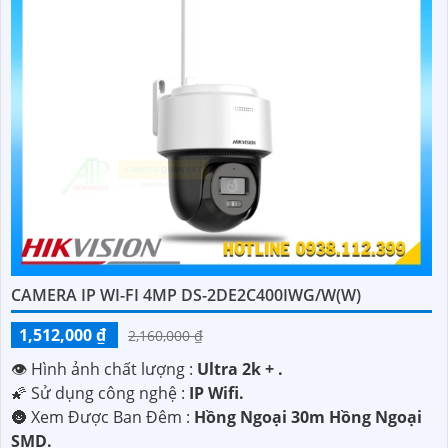
CAMERA IP WI-FI 4MP DS-2DE2C400IWG/W(W)
1,512,000 ₫
2,160,000 ₫
'
👁 Hình ảnh chất lượng :
Ultra 2k + .
🌠 Sử dụng công nghệ :
IP Wifi.
🌚 Xem Được Ban Đêm :
Hồng Ngoại 30m Hồng Ngoại
SMD.