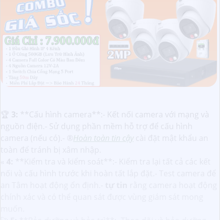
️🏆
3:
**Cấu hình camera**:- Kết nối camera với mạng và
nguồn điện.- Sử dụng phần mềm hỗ trợ để cấu hình
camera (nếu có).- ®️
Hoàn toàn tin cậy
cài đặt mật khẩu an
toàn để tránh bị xâm nhập.
«
4:
**Kiểm tra và kiểm soát**:- Kiểm tra lại tất cả các kết
nối và cấu hình trước khi hoàn tất lắp đặt.- Test camera để
an Tâm hoạt động ổn định.-
tự tin
rằng camera hoạt động
chính xác và có thể quan sát được vùng giám sát mong
muốn.