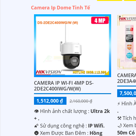
Camera Ip Dome Tinh Tế
CAMERA
2DE3A4
CAMERA IP WI-FI 4MP DS-
2DE2C400IWG/W(W)
7,500,
1,512,000 ₫
2,160,000 ₫
️⚡ Hình 
.
👁 Hình ảnh chất lượng :
Ultra 2k
⚒ Tích 
+ .
🌙 Xem 
🌠 Sử dụng công nghệ :
IP Wifi.
50m Có
🌚 Xem Được Ban Đêm :
Hồng