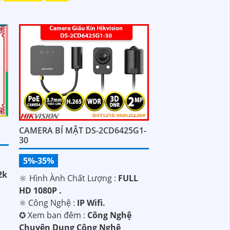
CAMERA BÍ MẬT DS-2CD6425G1-
30
5%-35%
2k
🔆 Hình Ành Chất Lượng :
FULL
HD 1080P .
⚛️ Công Nghệ :
IP Wifi.
✪ Xem ban đêm :
Công Nghệ
Chuyên Dụng Công Nghệ