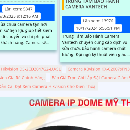
TRUNG TÂM BẢO HÀNH
CAMERA VANTECH
Lần xem: 5347
5/3/2025 9:12:16 AM
Lần xem: 13976
sửa chữa camera tận nơi
10/17/2024 5:56:51 PM
 sự tiện lợi, giúp tiết kiệm
Trung Tâm Bảo Hành Camera
n di chuyển và chi phí phát
Vantech chuyên cung cấp dịch vụ
ch hàng. Camera sẽ
sửa chữa, bảo hành camera chất
m tra, khắc phục sự cố ngay
lượng. Đội ngũ kỹ thuật viên giàu
với quy trình nhanh chóng,
kinh nghiệm, nhiệt tình sẽ giúp bạ
nghiệp
khắc phục sự cố nhanh chóng và
Hikvision DS-2CD2047G2-LU/SL
Camera KBvision KX-C2007sPN3
hiệu quả
sion Gia Rẻ Chính Hãng
Báo Giá Trọn Gói Lắp Đặt Camera Giám S
ẫn Cài Đặt Xem Camera Hikvision Cho Điện Thoại