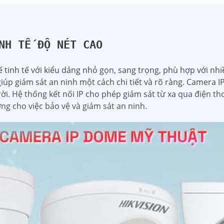
NH TẾ ĐỘ NÉT CAO
tinh tế với kiểu dáng nhỏ gọn, sang trọng, phù hợp với nhi
iúp giám sát an ninh một cách chi tiết và rõ ràng. Camera 
rời. Hệ thống kết nối IP cho phép giám sát từ xa qua điện th
ởng cho việc bảo vệ và giám sát an ninh.