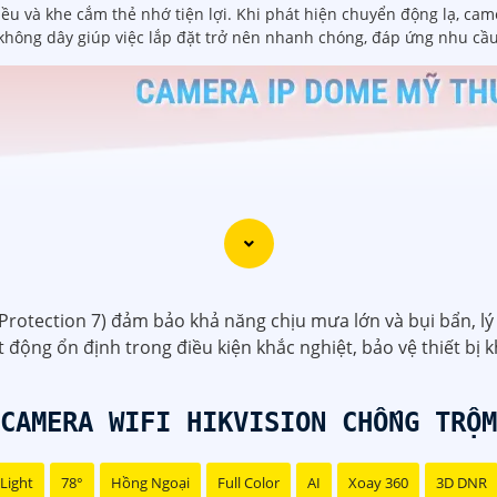
iều và khe cắm thẻ nhớ tiện lợi. Khi phát hiện chuyển động lạ, cam
 không dây giúp việc lắp đặt trở nên nhanh chóng, đáp ứng nhu cầu
rotection 7) đảm bảo khả năng chịu mưa lớn và bụi bẩn, lý
động ổn định trong điều kiện khắc nghiệt, bảo vệ thiết bị kh
CAMERA WIFI HIKVISION CHỐNG TRỘM
Light
78°
Hồng Ngoại
Full Color
AI
Xoay 360
3D DNR