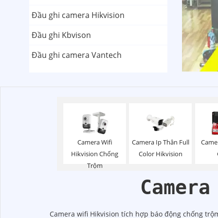
Đầu ghi camera Hikvision
Đầu ghi Kbvison
Đầu ghi camera Vantech
Camera Wifi
Camera Ip Thân Full
Camer
Hikvision Chống
Color Hikvision
Trộm
Camera
Camera wifi Hikvision tích hợp báo động chống trộm