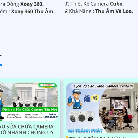
♊ Thiết Kế Camera
Cube.
era Dòng
Xoay 360.
️₤ Khả Năng :
Thu Âm Và Loa.
iểm :
Xoay 360 Thu Âm.
T
VỤ SỬA CHỮA CAMERA
NƠI NHANH CHÓNG UY