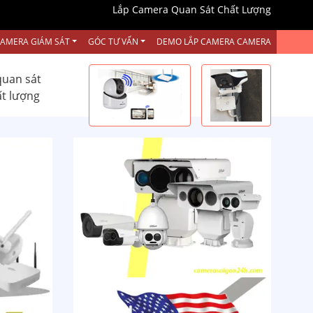
Lắp Camera Quan Sát Chất Lượng
CAMERA GIÁM SÁT
GÓC TƯ VẤN
DEMO LẮP CAMERA CAMERA
quan sát
ất lượng