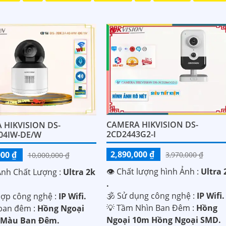
CAMERA HIKVISION DS-
 HIKVISION DS-
2CD2443G2-I
04IW-DE/W
2,890,000 ₫
000 ₫
3,970,000 ₫
10,000,000 ₫
👁 Chất lượng hình Ảnh :
Ultra 
Ành Chất Lượng :
Ultra 2k
.
🕉️ Sử dụng công nghệ :
IP Wifi.
hợp công nghệ :
IP Wifi.
💡 Tầm Nhìn Ban Đêm :
Hồng
ban đêm :
Hồng Ngoại
Ngoại 10m Hồng Ngoại SMD.
 Màu Ban Đêm.