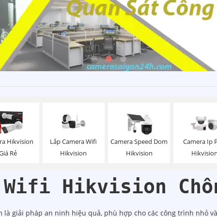
Lắp Camera Wifi
a Hikvision
Camera Speed Dom
Camera Ip 
Hikvision
Giá Rẻ
Hikvision
Hikvisio
 Wifi Hikvision Chố
 là giải pháp an ninh hiệu quả, phù hợp cho các công trình nhỏ và 