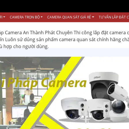
FI
CAMERA TRỌN BỘ
CAMERA QUAN SÁT GIÁ RẺ
TƯ VẤN LẮP ĐẶT 
ắp Camera An Thành Phát Chuyên Thi công lắp đặt camera 
 tín Luôn sử dủng sản phẩm camera quan sát chính hãng ch
hù hợp cho người dùng.