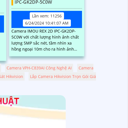
IPC-GK2DP-5C0W
Lần xem: 11256
6/24/2024 10:41:07 AM
Camera IMOU REX 2D IPC-GK2DP-
5C0W với chất lượng hình ảnh chất
lượng 5MP sắc nét, tầm nhìn xa
hồng ngoại 10m cho ra hình ảnh
chất lượng trong điều kiện ánh sáng
n
yếu. Một trong...
Camera VPH-C839AI Công Nghệ AI
Camera
át Hikvision
Lắp Camera Hikvision Trọn Gói Giá