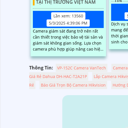
TÍN
TẠI THỊ TRƯỜNG VIỆT NAM
Lần xem: 13560
5/3/2025 4:39:06 PM
Dịch vụ 
mang đến
Camera giám sát đang trở nên rất
thời gia
cần thiết trong việc bảo vệ tài sản và
sinh cho khá
giám sát không gian sống. Lựa chọn
được kiể
camera phù hợp giúp nâng cao hiệu
tại nhà 
quả quan sát, tiết kiệm chi phí và dễ
chuyên 
dàng lắp đặt.
Thông Tin:
VP-152C Camera VanTech
Camera 
Giá Rẻ Dahua DH-HAC-T2A21P
Lắp Camera Hikvi
Rẻ
Báo Giá Trọn Bộ Camera Hikvision
Hướng D