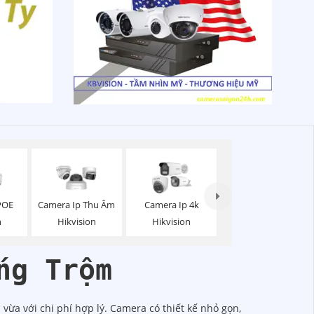
POE
Camera Ip Thu Âm
Camera Ip 4k
n
Hikvision
Hikvision
ng Trộm
vừa với chi phí hợp lý. Camera có thiết kế nhỏ gọn,