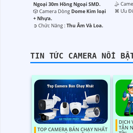
🤹 Cam
Ngoại 30m Hồng Ngoại SMD.
️⌘ Ưu Đ
🎲 Camera Dòng
Dome Kim loại
+ Nhựa.
️➲ Chức Năng :
Thu Âm Và Loa.
TIN TỨC CAMERA NỔI BẬ
'
DỊCH 
TẬN 
TOP CAMERA BÁN CHẠY NHẤT