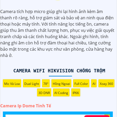
Camera tích hợp micro giúp ghi lại hình ảnh kèm âm
thanh rõ ràng, hỗ trợ giám sát và bảo vệ an ninh qua điện
thoại hoặc máy tính. Với tính năng lọc tiếng ồn, camera
giúp thu âm thanh chất lượng hơn, phục vụ việc giải quyết
tranh chấp và các tình huống khác. Ngoài ghi hình, tính
năng ghi âm còn hỗ trợ đàm thoại hai chiều, tăng cường
bảo mật trong các khu vực như văn phòng, cửa hàng hay
nhà ở.
CAMERA WIFI HIKVISION CHỐNG TRỘM
Mic Và Loa
Dual Light
78°
Hồng Ngoại
Full Color
AI
Xoay 360
3D DNR
AI Coding
IP66
Camera Ip Dome Tinh Tế