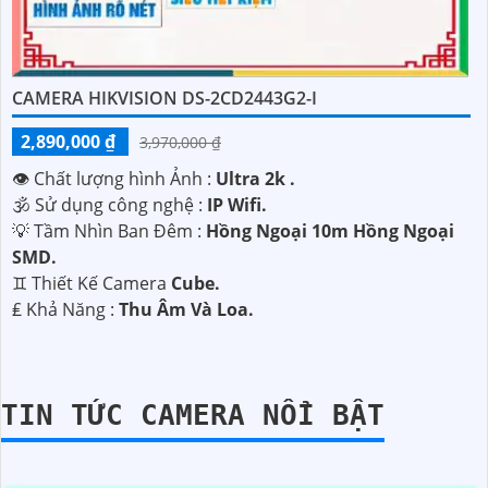
CAMERA HIKVISION DS-2CD2443G2-I
2,890,000 ₫
3,970,000 ₫
👁 Chất lượng hình Ảnh :
Ultra 2k .
🕉️ Sử dụng công nghệ :
IP Wifi.
💡 Tầm Nhìn Ban Đêm :
Hồng Ngoại 10m Hồng Ngoại
SMD.
♊ Thiết Kế Camera
Cube.
️₤ Khả Năng :
Thu Âm Và Loa.
TIN TỨC CAMERA NỔI BẬT