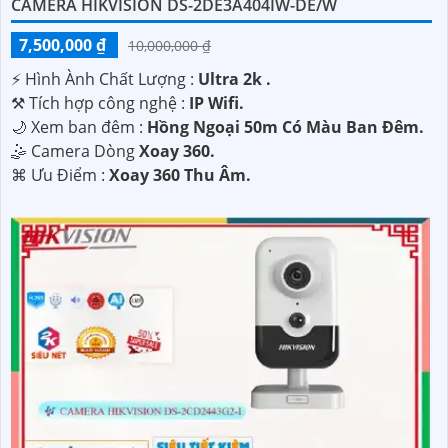
CAMERA HIKVISION DS-2DE3A404IW-DE/W
7,500,000 ₫
10,000,000 ₫
️⚡ Hình Ành Chất Lượng :
Ultra 2k .
⚒ Tích hợp công nghệ :
IP Wifi.
🌙 Xem ban đêm :
Hồng Ngoại 50m Có Màu Ban Đêm.
🤹 Camera Dòng
Xoay 360.
️⌘ Ưu Điểm :
Xoay 360 Thu Âm.