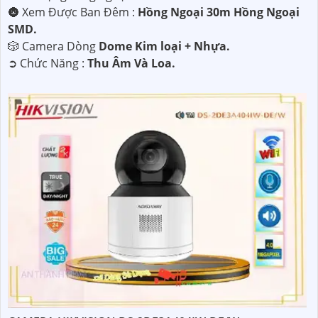
🌚 Xem Được Ban Đêm :
Hồng Ngoại 30m Hồng Ngoại
SMD.
🎲 Camera Dòng
Dome Kim loại + Nhựa.
️➲ Chức Năng :
Thu Âm Và Loa.