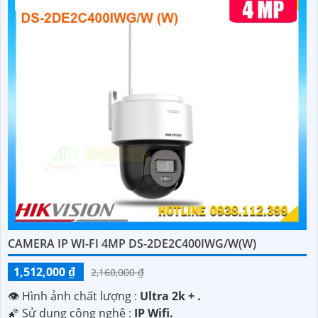
'
CAMERA IP WI-FI 4MP DS-2DE2C400IWG/W(W)
1,512,000 ₫
2,160,000 ₫
👁 Hình ảnh chất lượng :
Ultra 2k + .
🌠 Sử dụng công nghệ :
IP Wifi.