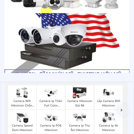
Lắp Camera Wifi
Camera Wifi
Camera Ip Thân
Camera Hikvision
Hikvision
Hikvision Chống
Full Color
Giá Rẻ
Trộm
Hikvision
Camera Speed
Camera Ip POE
Camera Ip Thu
Camera Ip 4k
Dom Hikvision
Hikvision
Âm Hikvision
Hikvision