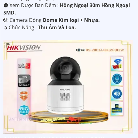
🌚 Xem Được Ban Đêm :
Hồng Ngoại 30m Hồng Ngoại
SMD.
🎲 Camera Dòng
Dome Kim loại + Nhựa.
️➲ Chức Năng :
Thu Âm Và Loa.