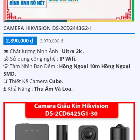
CAMERA HIKVISION DS-2CD2443G2-I
2,890,000 ₫
3,970,000 ₫
👁 Chất lượng hình Ảnh :
Ultra 2k .
🕉️ Sử dụng công nghệ :
IP Wifi.
💡 Tầm Nhìn Ban Đêm :
Hồng Ngoại 10m Hồng Ngoại
SMD.
♊ Thiết Kế Camera
Cube.
️₤ Khả Năng :
Thu Âm Và Loa.