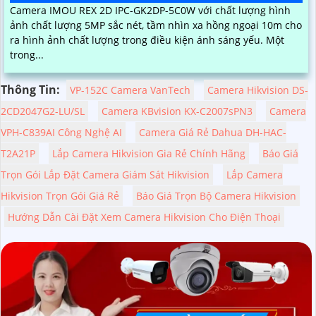
Camera IMOU REX 2D IPC-GK2DP-5C0W với chất lượng hình
ảnh chất lượng 5MP sắc nét, tầm nhìn xa hồng ngoại 10m cho
ra hình ảnh chất lượng trong điều kiện ánh sáng yếu. Một
trong...
Thông Tin:
VP-152C Camera VanTech
Camera Hikvision DS-
2CD2047G2-LU/SL
Camera KBvision KX-C2007sPN3
Camera
VPH-C839AI Công Nghệ AI
Camera Giá Rẻ Dahua DH-HAC-
T2A21P
Lắp Camera Hikvision Gia Rẻ Chính Hãng
Báo Giá
Trọn Gói Lắp Đặt Camera Giám Sát Hikvision
Lắp Camera
Hikvision Trọn Gói Giá Rẻ
Báo Giá Trọn Bộ Camera Hikvision
Hướng Dẫn Cài Đặt Xem Camera Hikvision Cho Điện Thoại