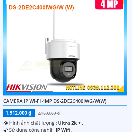
CAMERA IP WI-FI 4MP DS-2DE2C400IWG/W(W)
'
1,512,000 ₫
2,160,000 ₫
👁 Hình ảnh chất lượng :
Ultra 2k + .
🌠 Sử dụng công nghệ :
IP Wifi.