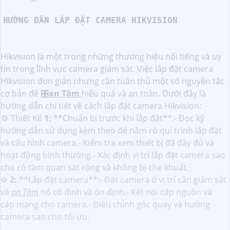
HƯỚNG DẪN LẮP ĐẶT CAMERA HIKVISION
Hikvision là một trong những thương hiệu nổi tiếng và uy
tín trong lĩnh vực camera giám sát. Việc lắp đặt camera
Hikvision đơn giản nhưng cần tuân thủ một số nguyên tắc
cơ bản để 🎛
an Tâm
hiệu quả và an toàn. Dưới đây là
hướng dẫn chi tiết về cách lắp đặt camera Hikvision:
💢 Thiết Kế
1:
**Chuẩn bị trước khi lắp đặt**:- Đọc kỹ
hướng dẫn sử dụng kèm theo để nắm rõ qui trình lắp đặt
và cấu hình camera.- Kiểm tra xem thiết bị đã đầy đủ và
hoạt động bình thường.- Xác định vị trí lắp đặt camera sao
cho có tầm quan sát rộng và không bị che khuất.
☫
2:
**Lắp đặt camera**:- Đặt camera ở vị trí cần giám sát
và
an Tâm
nó cố định và ổn định.- Kết nối cáp nguồn và
cáp mạng cho camera.- Điều chỉnh góc quay và hướng
camera sao cho tối ưu.