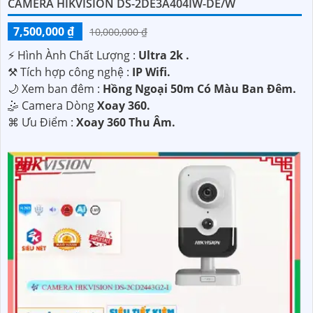
CAMERA HIKVISION DS-2DE3A404IW-DE/W
7,500,000 ₫
10,000,000 ₫
️⚡ Hình Ành Chất Lượng :
Ultra 2k .
⚒ Tích hợp công nghệ :
IP Wifi.
🌙 Xem ban đêm :
Hồng Ngoại 50m Có Màu Ban Đêm.
🤹 Camera Dòng
Xoay 360.
️⌘ Ưu Điểm :
Xoay 360 Thu Âm.