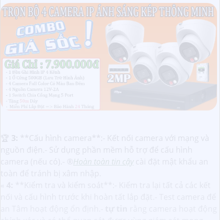
️🏆
3:
**Cấu hình camera**:- Kết nối camera với mạng và
nguồn điện.- Sử dụng phần mềm hỗ trợ để cấu hình
camera (nếu có).- ®️
Hoàn toàn tin cậy
cài đặt mật khẩu an
toàn để tránh bị xâm nhập.
«
4:
**Kiểm tra và kiểm soát**:- Kiểm tra lại tất cả các kết
nối và cấu hình trước khi hoàn tất lắp đặt.- Test camera để
an Tâm hoạt động ổn định.-
tự tin
rằng camera hoạt động