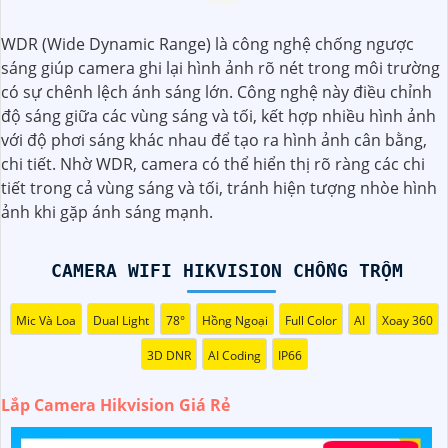
Dĩ nhiên, dưới đây là một mẫu văn bản giới thiệu dành cho
dự án lắp đặt camera Hikvision giá rẻ và chuyên nghiệp:
WDR (Wide Dynamic Range) là công nghệ chống ngược
sáng giúp camera ghi lại hình ảnh rõ nét trong môi trường
Chào quý khách hàng,
có sự chênh lệch ánh sáng lớn. Công nghệ này điều chỉnh
Chúng tôi xin trân trọng giới thiệu đến quý vị dịch vụ lắp
độ sáng giữa các vùng sáng và tối, kết hợp nhiều hình ảnh
đặt camera Hikvision giá rẻ và chuyên nghiệp cho dự án
với độ phơi sáng khác nhau để tạo ra hình ảnh cân bằng,
của quý vị.
chi tiết. Nhờ WDR, camera có thể hiển thị rõ ràng các chi
Với kinh nghiệm lâu năm trong lĩnh vực lắp đặt camera an
tiết trong cả vùng sáng và tối, tránh hiện tượng nhòe hình
ninh, đội ngũ kỹ thuật viên của chúng tôi cam kết sẽ mang
ảnh khi gặp ánh sáng mạnh.
đến cho quý vị những giải pháp an ninh hiệu quả, đáng tin
cậy và tiết kiệm chi phí.
Camera của Hikvision được biết đến là một trong những
CAMERA WIFI HIKVISION CHỐNG TRỘM
thương hiệu hàng đầu thế giới về giải pháp an ninh video.
Với các tính năng và công nghệ tiên tiến, camera Hikvision
Mic Và Loa
Dual Light
78°
Hồng Ngoại
Full Color
AI
Xoay 360
không chỉ
chắc chắn
chất lượng hình ảnh sắc nét mà còn
3D DNR
AI Coding
IP66
đem đến sự tin cậy và an toàn cho dự án của quý vị.
Nếu quý vị quan tâm đến việc lắp đặt camera Hikvision giá
Lắp Camera Hikvision Giá Rẻ
rẻ và chuyên nghiệp cho dự án của mình, chúng tôi luôn
sẵn lòng hỗ trợ và tư vấn cho quý vị.