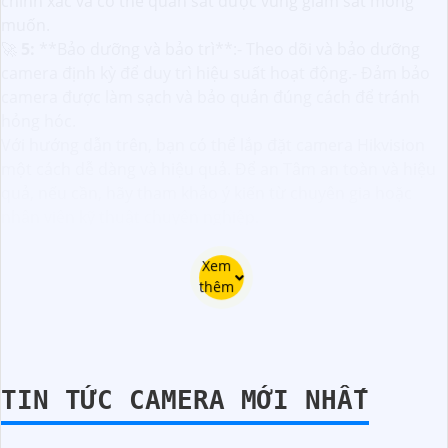
chính xác và có thể quan sát được vùng giám sát mong
muốn.
🚀
5:
**Bảo dưỡng và bảo trì**:- Theo dõi và bảo dưỡng
camera định kỳ để duy trì hiệu suất hoạt động.- Đảm bảo
camera được làm sạch và bảo quản đúng cách để tránh
hỏng hóc.
Với hướng dẫn trên, bạn có thể lắp đặt camera Hikvision
một cách dễ dàng và hiệu quả. Để an Tâm an toàn và hiệu
quả, nếu cần, hãy tham khảo ý kiến từ chuyên gia hoặc
nhân viên kỹ thuật chuyên nghiệp.
Xem
thêm
TIN TỨC CAMERA MỚI NHẤT