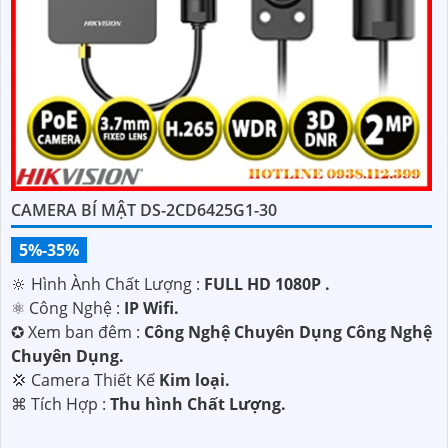
CAMERA BÍ MẬT DS-2CD6425G1-30
5%-35%
🔆 Hình Ành Chất Lượng :
FULL HD 1080P .
⚛️ Công Nghệ :
IP Wifi.
✪ Xem ban đêm :
Công Nghệ Chuyên Dụng Công Nghệ
Chuyên Dụng.
💢 Camera Thiết Kế
Kim loại.
️⌘ Tích Hợp :
Thu hình Chất Lượng.