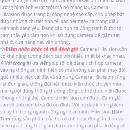
quan trọng khiến tôi chọn Camera Hikvision chính là chất
lượng hình ảnh vượt trội mà nó mang lại. Camera
Hikvision được trang bị công nghệ cao cấp, cho phép bắt
được những chi tiết tinh tế, sắc nét ngay cả trong điều
kiện ánh sáng yếu. Đẳng cấp hơn cả Công trình Được tôi
cảm thấy yên tâm hơn khi sử dụng camera để giám sát
nhà ở, cửa hàng hay văn phòng.
💡
Điểm nhấn khác có thể đánh giá
Camera Hikvision còn
có khả năng tương thích cao với nhiều thiết bị khác nhau.
🤖️
Với trang bị ưu việt
giúp tôi dễ dàng tích hợp camera
vào hệ thống an ninh hiện có mà không cần phải thay đổi
quá nhiều. việc cài đặt và sử dụng Camera Hikvision cũng
rất đơn giản, không đòi hỏi nhiều kiến thức chuyên môn
mà người dùng thông thường cũng có thể thực hiện được.
Không những thế, Camera Hikvision còn được đánh giá
cao về tính bền bỉ và độ ổn định. Với bề dày kinh nghiệm
và uy tín trong ngành công nghệ an ninh, Hikvision 🎛
an
Tâm
rằng sản phẩm của họ có thể hoạt động ổn định và
hiệu quả trong thời gian dài mà không cần phải lo lắng về