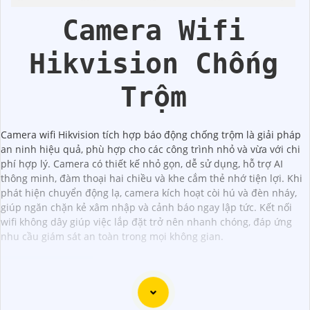
Camera Wifi
Hikvision Chống
Trộm
Camera wifi Hikvision tích hợp báo động chống trộm là giải pháp
an ninh hiệu quả, phù hợp cho các công trình nhỏ và vừa với chi
phí hợp lý. Camera có thiết kế nhỏ gọn, dễ sử dụng, hỗ trợ AI
thông minh, đàm thoại hai chiều và khe cắm thẻ nhớ tiện lợi. Khi
phát hiện chuyển động lạ, camera kích hoạt còi hú và đèn nháy,
giúp ngăn chặn kẻ xâm nhập và cảnh báo ngay lập tức. Kết nối
wifi không dây giúp việc lắp đặt trở nên nhanh chóng, đáp ứng
nhu cầu giám sát an toàn trong mọi không gian.