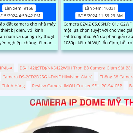
Lần xem: 9166
Lần xem: 10031
6/15/2024 4:59:42 PM
6/15/2024 11:59:29 AM
lắp đặt camera cho nhà máy
Camera EZVIZ CS,C6N,R101,1G2WF 
ết bị điện. Với kinh
một lựa chọn tuyệt vời cho việc gi
âu năm và đội ngũ kỹ thuật
sát trong nhà. Với độ phân giải cao
yên nghiệp, chúng tôi mang
1080p, kết nối Wi,Fi ổn định, hỗ trợ
 pháp an ninh hiệu quả,
xoay ngang 340 độ và xoay dọc 120.
n lý và giám sát hoạt động
 một cách chặt chẽ
P-IL-A
DS-J142I(STD)/NKS422W0H Trọn Bộ Camera Giám Sát Bãi 
Camera DS-2CD2D25G1-D/NF Hikvision Giá rẻ
Thông Số Camer
a Chính Hãng
Review Camera IMOU Cruiser SE+ IPC-S41FEP
B