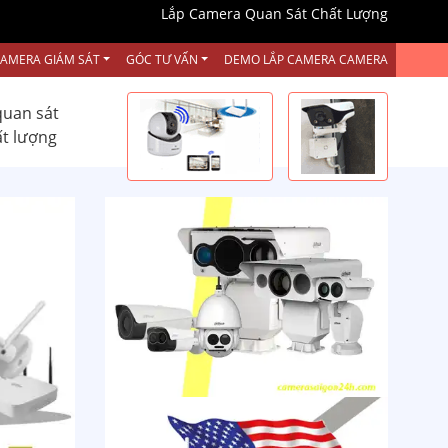
Lắp Camera Quan Sát Chất Lượng
CAMERA GIÁM SÁT
GÓC TƯ VẤN
DEMO LẮP CAMERA CAMERA
quan sát
ất lượng