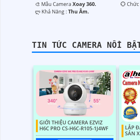
🎨 Mẫu Camera
Xoay 360.
️💮 Chức
️ლ Khả Năng :
Thu Âm.
TIN TỨC CAMERA NỔI BẬ
'
GIỚI THIỆU CAMERA EZVIZ
LẮP 
H6C PRO CS-H6C-R105-1J4WF
SẢN X