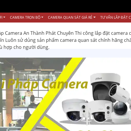
FI
CAMERA TRỌN BỘ
CAMERA QUAN SÁT GIÁ RẺ
TƯ VẤN LẮP ĐẶT 
ắp Camera An Thành Phát Chuyên Thi công lắp đặt camera 
 tín Luôn sử dủng sản phẩm camera quan sát chính hãng ch
hù hợp cho người dùng.