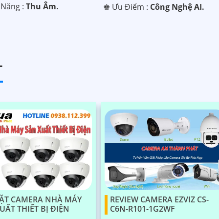
 Năng :
Thu Âm.
️♚ Ưu Điểm :
Công Nghệ AI.
T
ĐẶT CAMERA NHÀ MÁY
REVIEW CAMERA EZVIZ CS-
UẤT THIẾT BỊ ĐIỆN
C6N-R101-1G2WF