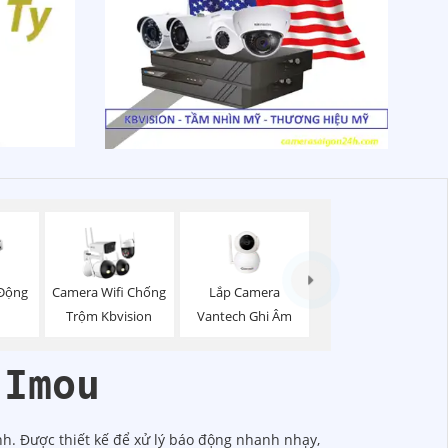
Lắp Camera
Động
Camera Wifi Chống
Vantech Ghi Âm
Trộm Kbvision
 Imou
nh. Được thiết kế để xử lý báo động nhanh nhạy,