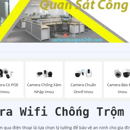
ra Có POE
Camera Chống Xâm
Camera Chuẩn
Camera Báo 
Imou
Nhập Imou
Onvif Imou
Imou
ra Wifi Chống Trộm
qua điện thoại là lựa chọn lý tưởng để bảo vệ an ninh cho gia đì