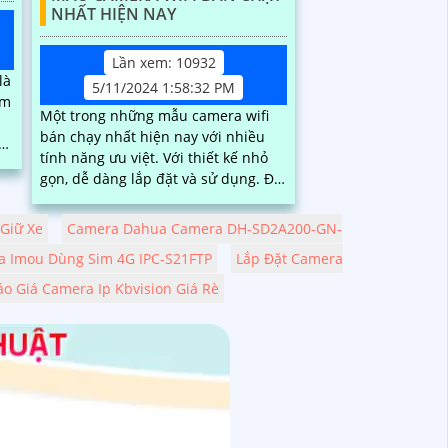
NHẤT HIỆN NAY
Lần xem: 10932
là
5/11/2024 1:58:32 PM
ám
Một trong những mẫu camera wifi
bán chạy nhất hiện nay với nhiều
tính năng ưu việt. Với thiết kế nhỏ
..
gọn, dễ dàng lắp đặt và sử dụng. Độ
phân giải cao giúp hình ảnh rõ nét
và sắc nét
Giữ Xe
Camera Dahua Camera DH-SD2A200-GN-
a Imou Dùng Sim 4G IPC-S21FTP
Lắp Đặt Camera
áo Giá Camera Ip Kbvision Giá Rè