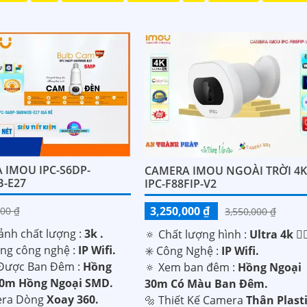
 IMOU IPC-S6DP-
CAMERA IMOU NGOÀI TRỜI 4
-E27
IPC-F88FIP-V2
3,250,000 ₫
00 ₫
3,550,000 ₫
ảnh chất lượng :
3k .
🔅 Chất lượng hình :
Ultra 4k 👍
ng công nghệ :
IP Wifi.
✳️ Công Nghệ :
IP Wifi.
Được Ban Đêm :
Hồng
🔅 Xem ban đêm :
Hồng Ngoại
20m Hồng Ngoại SMD.
30m Có Màu Ban Đêm.
era Dòng
Xoay 360.
🔩 Thiết Kế Camera
Thân Plasti