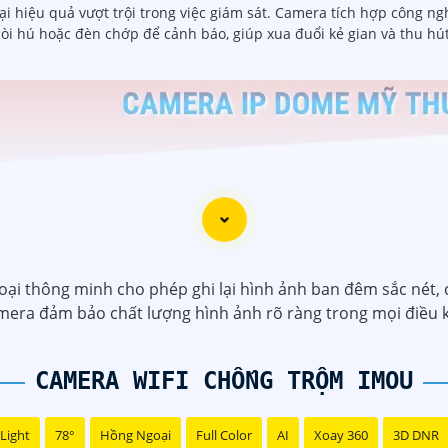
ại hiệu quả vượt trội trong việc giám sát. Camera tích hợp công n
còi hú hoặc đèn chớp để cảnh báo, giúp xua đuổi kẻ gian và thu h
 thông minh cho phép ghi lại hình ảnh ban đêm sắc nét, ch
mera đảm bảo chất lượng hình ảnh rõ ràng trong mọi điều k
CAMERA WIFI CHỐNG TRỘM IMOU
Light
78°
Hồng Ngoại
Full Color
AI
Xoay 360
3D DNR