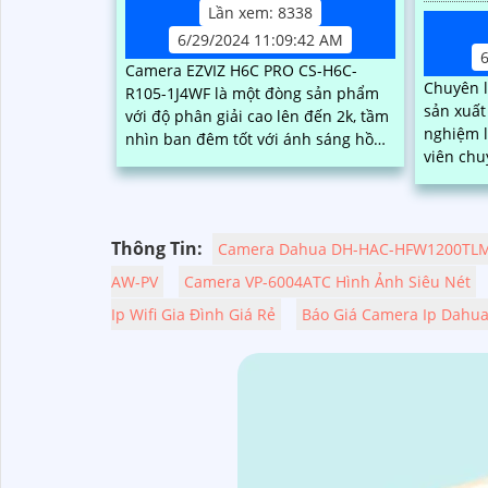
Lần xem: 8338
6/29/2024 11:09:42 AM
Camera EZVIZ H6C PRO CS-H6C-
Chuyên 
R105-1J4WF là một đòng sản phẩm
sản xuất thi
với độ phân giải cao lên đến 2k, tầm
nghiệm l
nhìn ban đêm tốt với ánh sáng hồng
viên chu
ngoại và đèn LED trợ sáng. Khả năng
đến giải
quay xoay...
giúp quả
sản xuất
Thông Tin:
Camera Dahua DH-HAC-HFW1200TLM
AW-PV
Camera VP-6004ATC Hình Ảnh Siêu Nét
Ip Wifi Gia Đình Giá Rẻ
Báo Giá Camera Ip Dahu