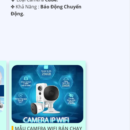
️✤ Khả Năng :
Báo Động Chuyển
Động.
MẪU CAMERA WIFI BÁN CHẠY