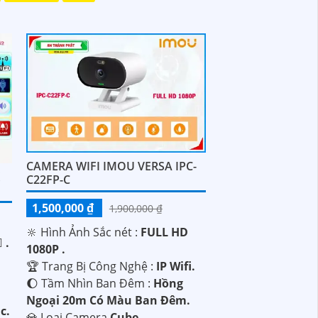
CAMERA WIFI IMOU VERSA IPC-
K
C22FP-C
1,500,000 ₫
1,900,000 ₫
🔆 Hình Ảnh Sắc nét :
FULL HD
 .
1080P .
🏆 Trang Bị Công Nghệ :
IP Wifi.
🌔 Tầm Nhìn Ban Đêm :
Hồng
Ngoại 20m Có Màu Ban Đêm.
c.
💎 Loại Camera
Cube.