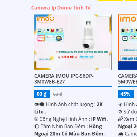
Camera Ip Dome Tinh Tế
CAMERA IMOU IPC-S6DP-
CAMERA
3M0WEB-E27
5M0WEB
00 ₫
45%
00 ₫
👁️‍🗨 Hình ảnh chất lượng :
2K
☀️ Hình 
Lite .
⚙ Sử dụ
®️ Công Nghệ Hình Ảnh :
IP Wifi.
🌈 Xem 
🌔 Tầm Nhìn Ban Đêm :
Hồng
Ngoại 
Ngoại 20m Có Màu Ban Đêm.
🌧️ Cam