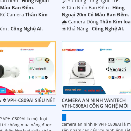
ban đêm :
Hồng Ngoại
🕉️ Sử dụng công nghệ :
IP.
 Màu Ban Ðêm.
⭐ Tầm Nhìn Ban Đêm :
Hồng
t Kế Camera
Thân Kim
Ngoại 20m Có Màu Ban Ðêm.
🌧️ Camera Dòng
Thân Kim loạ
iểm :
Công Nghệ AI.
️☣️ Khả Năng :
Công Nghệ AI.
 ✲ VPH-C809AI SIÊU NÉT
CAMERA AN NINH VANTECH
VPH-C808AI CÔNG NGHỆ MỚI
P VPH-C809AI là một loại
camera an ninh IP VPH-C808AI là m
ị trí chống mưa nắng được
sản phẩm cao cấp với hình ảnh sắt
với thân kim loại chắc chắn,