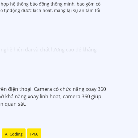
ch hợp hệ thống báo động thông minh, bao gồm còi
o tự động được kích hoạt, mang lại sự an tâm tối
nghệ hiện đại và chất lượng cao để khẳng
D-TVI, camera AHD, camera wifi, camera
đáng tin cậy và dễ sử dụng.
ên kỹ thuật chuyên nghiệp của Vantech sẽ
ên điện thoại. Camera có chức năng xoay 360
amera Vantech Việt Nam là một lựa chọn hàng
hờ khả năng xoay linh hoạt, camera 360 giúp
ần quan sát.
AI Coding
IP66