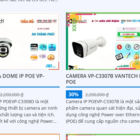
cao và các tính năng thông minh,
 năng công nghệ AI...
camera này cung cấp hình ảnh sắc
nét và chất lượng
 DOME IP POE VP-
CAMERA VP-C3307B VANTECH 
POE
30%
2,200,000 ₫
2,200,000 ₫
P POEVP-C3308D là một
Camera IP POEVP-C3307B là một sả
ững thiết bị camera an ninh
phẩm camera quan sát hiện đại, s
 chất lượng cao và tiện ích.
dụng công nghệ Power over Ethern
ết kế với công nghệ Power
(POE) để cung cấp nguồn cho came
rnet (POE), cho phép truyền
và truyền dữ liệu qua cùng một dâ
cáp...