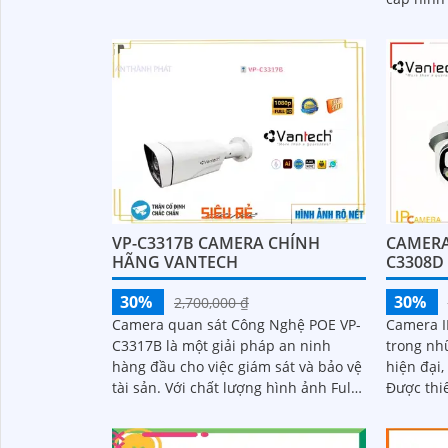
phân giải 5
nữa, tính
VP-C3317B CAMERA CHÍNH
CAMERA
HÃNG VANTECH
C3308D
30%
30%
2,700,000 ₫
Camera quan sát Công Nghệ POE VP-
Camera I
C3317B là một giải pháp an ninh
trong nh
hàng đầu cho việc giám sát và bảo vệ
hiện đại,
tài sản. Với chất lượng hình ảnh Full
Được thi
HD 1080p, camera này cung cấp hình
over Ethe
ảnh rõ nét và chi tiết
dữ...