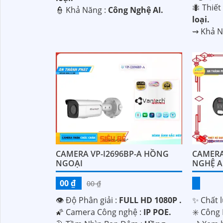
🐜 Thiế
️👮 Khả Năng :
Công Nghệ AI.
loại.
️⇝ Khả 
'
CAMERA VP-I2696BP-A HỒNG
CAMERA
NGOẠI
NGHỆ A
00 ₫
00 ₫
👁 Độ Phân giải :
FULL HD 1080P .
✨ Chất 
🌠 Camera Công nghệ :
IP POE.
✳️ Công