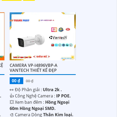
KỆ
CAMERA VP-I4896VBP-A
VANTECH THIẾT KẾ ĐẸP
00 ₫
00 ₫
️👀 Độ Phân giải :
Ultra 2k .
.
👍 Công Nghệ Camera :
IP POE.
💥 Xem ban đêm :
Hồng Ngoại
60m Hồng Ngoại SMD.
.
🎨 Camera Dòng
Thân Kim loại.