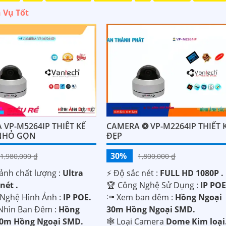
 Vụ Tốt
 VP-M5264IP THIÊT KẾ
CAMERA ❂ VP-M2264IP THIẾT 
NHỎ GỌN
ĐẸP
30%
1,980,000 ₫
1,800,000 ₫
ảnh chất lượng :
Ultra
️⚡ Độ sắc nét :
FULL HD 1080P .
nét .
🏆 Công Nghệ Sử Dụng :
IP POE
 Nghệ Hình Ảnh :
IP POE.
🔦 Xem ban đêm :
Hồng Ngoại
Nhìn Ban Đêm :
Hồng
30m Hồng Ngoại SMD.
30m Hồng Ngoại SMD.
🕸️ Loại Camera
Dome Kim loại