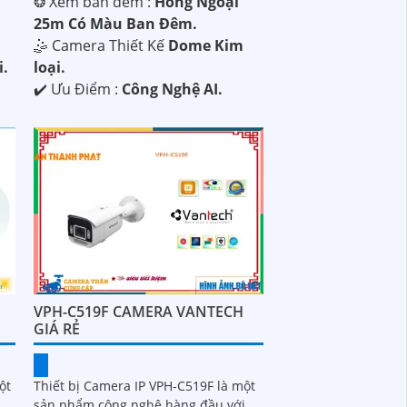
❂ Xem ban đêm :
Hồng Ngoại
25m Có Màu Ban Ðêm.
🤹 Camera Thiết Kế
Dome Kim
i.
loại.
️✔️ Ưu Điểm :
Công Nghệ AI.
VPH-C519F CAMERA VANTECH
GIÁ RẺ
ột
Thiết bị Camera IP VPH-C519F là một
sản phẩm công nghệ hàng đầu với