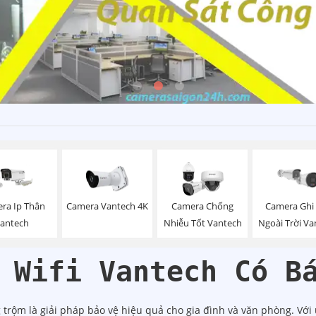
ra Ip Thân
Camera Vantech 4K
Camera Chống
Camera Ghi
antech
Nhiễu Tốt Vantech
Ngoài Trời Va
 Wifi Vantech Có B
rộm là giải pháp bảo vệ hiệu quả cho gia đình và văn phòng. Với 