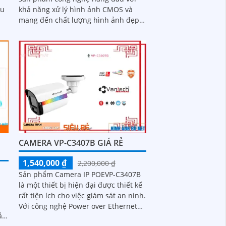
ếu
khả năng xử lý hình ảnh CMOS và
mang đến chất lượng hình ảnh đẹp.
rõ
Đặc biệt, thiết bị cung cấp khả năng
xem ban đêm với công nghệ hồng
ngoại 25m IP
H
CAMERA VP-C3407B GIÁ RẺ
1,540,000 ₫
2,200,000 ₫
Sản phẩm Camera IP POEVP-C3407B
là một thiết bị hiện đại được thiết kế
rất tiện ích cho việc giám sát an ninh.
Với công nghệ Power over Ethernet
(POE), camera có khả năng cung...