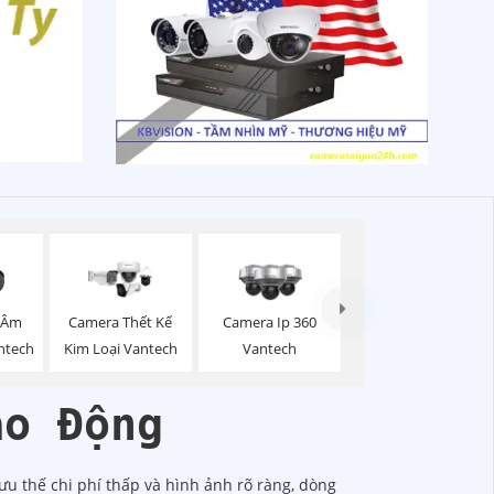
 Âm
Camera Thết Kế
Camera Ip 360
ntech
Kim Loại Vantech
Vantech
áo Động
ưu thế chi phí thấp và hình ảnh rõ ràng, dòng