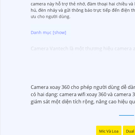
camera này hỗ trợ thẻ nhớ, đàm thoại hai chiều và
hú, đèn nháy và gửi thông báo trực tiếp đến điện t
ưu cho người dùng.
Camera Vantech là một thương hiệu camera an 
định an ninh và giám sát tốt cho ngôi nhà, c
Vantech Việt Nam cung cấp các dòng sản phẩ
thông minh, và nhiều hơn nữa. Các sản phẩm c
Điểm mạnh của Camera Vantech là chất lượng 
giúp bạn lựa chọn giải pháp camera phù hợp 
Camera xoay 360 cho phép người dùng dễ dàng
Nếu bạn đang tìm kiếm một giải pháp giám sá
có hai dạng: camera wifi xoay 360 và camera 
đầu mà bạn có thể tin tưởng.
giám sát một diện tích rộng, nâng cao hiệu q
Mic Và Loa
Dual 