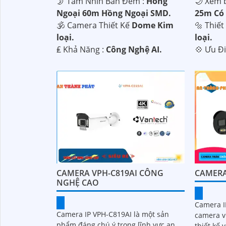
🌛 Tầm Nhìn Ban Đêm :
Hồng
🌙 Xem 
Ngoại 60m Hồng Ngoại SMD.
25m Có
🕉️ Camera Thiết Kế
Dome Kim
🔩 Thiế
loại.
loại.
️₤ Khả Năng :
Công Nghệ AI.
️💠 Ưu Đ
CAMERA VPH-C819AI CÔNG
CAMERA
NGHỆ CAO
Camera I
Camera IP VPH-C819AI là một sản
camera v
phẩm đáng chú ý trong lĩnh vực an
thiết kế 