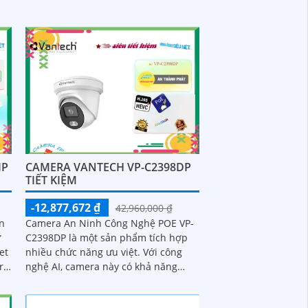
IP
CAMERA VANTECH VP-C2398DP
TIẾT KIỆM
-12,877,672 ₫
42,960,000 ₫
n
Camera An Ninh Công Nghệ POE VP-
ử
C2398DP là một sản phẩm tích hợp
et
nhiều chức năng ưu việt. Với công
ra
nghệ AI, camera này có khả năng
y
nhận diện và phân tích thông tin
trong hình ảnh một cách chính xác