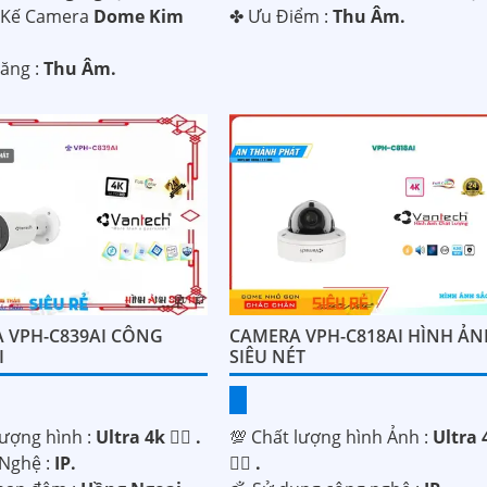
t Kế Camera
Dome Kim
️✤ Ưu Điểm :
Thu Âm.
Năng :
Thu Âm.
 VPH-C839AI CÔNG
CAMERA VPH-C818AI HÌNH ẢN
I
SIÊU NÉT
lượng hình :
Ultra 4k 👍🏾 .
💯 Chất lượng hình Ảnh :
Ultra 
 Nghệ :
IP.
👍🏾 .