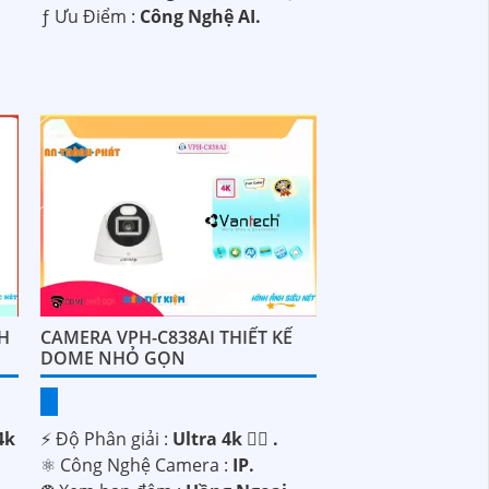
️ƒ Ưu Điểm :
Công Nghệ AI.
H
CAMERA VPH-C838AI THIẾT KẾ
DOME NHỎ GỌN
4k
️⚡ Độ Phân giải :
Ultra 4k 👍🏾 .
⚛️ Công Nghệ Camera :
IP.