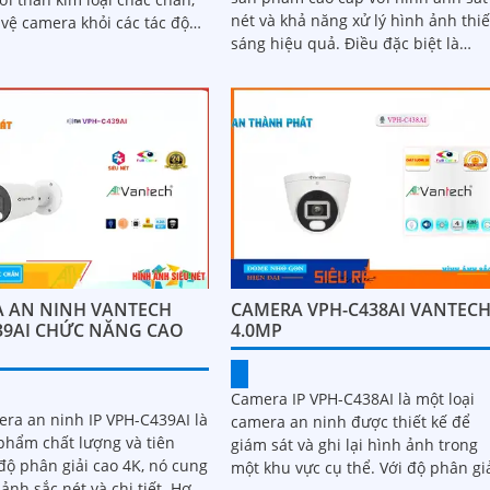
nét và khả năng xử lý hình ảnh thi
 vệ camera khỏi các tác động
sáng hiệu quả. Điều đặc biệt là
ừ môi trường bên ngoài....
camera có khả năng xem ban đêm 
hơn...
 AN NINH VANTECH
CAMERA VPH-C438AI VANTEC
39AI CHỨC NĂNG CAO
4.0MP
Camera IP VPH-C438AI là một loại
era an ninh IP VPH-C439AI là
camera an ninh được thiết kế để
phẩm chất lượng và tiên
giám sát và ghi lại hình ảnh trong
một khu vực cụ thể. Với độ phân giải
nh sắc nét và chi tiết. Hơn