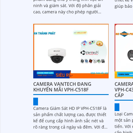
ninh và giám sát. Với độ phân giải
giúp bảo
cao, camera này cho phép người
gây hại t
dùng quan sát chi tiết và rõ nét
CAMERA VANTECH ĐANG
CAMERA
KHUYẾN MÃI VPH-C518F
VPH-C4
CẤP
Camera Giám Sát HD IP VPH-C518F là
Loại Cam
sản phẩm chất lượng cao, được thiết
một sản 
kế để cung cấp hình ảnh sắc nét và
tiến. Với độ phân giải cao 4K, nó cung
rõ ràng trong cả ngày và đêm. Với độ
cấp hình ả