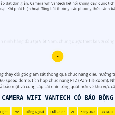
 lắp đặt đơn giản. Camera wifi Vantech kết nối không dây, được tí
hoại. Khi phát hiện hoạt động bất thường, các phương thức cảnh bá
ninh hàng đầu tại Việt Nam, chúng được thiết kế với công 
ửa hàng, văn phòng hoặc doanh nghiệp của bạn.
m camera giám sát chất lượng cao như camera IP, camera H
ủa Vantech được sản xuất theo tiêu chuẩn chất lượng cao, 
dịch vụ tốt và hỗ trợ khách hàng chu đáo. Đội ngũ nhân vi
với nhu cầu và ngân sách của bạn.
 thay đổi góc giám sát thông qua chức năng điều hướng tr
t an ninh tốt cho ngôi nhà hoặc doanh nghiệp của mình, C
360 speed dome, tích hợp chức năng PTZ (Pan-Tilt-Zoom). N
uả bảo mật và cung cấp cái nhìn tổng quát hơn về khu vực c
CAMERA WIFI VANTECH CÓ BÁO ĐỘNG
Light
78°
Hồng Ngoại
Full Color
AI
Xoay 360
3D DNR