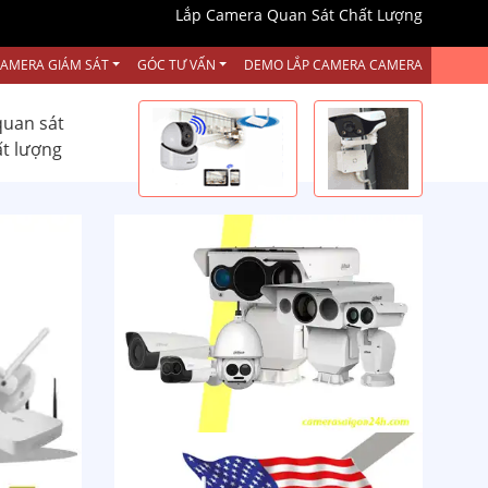
Lắp Camera Quan Sát Chất Lượng
CAMERA GIÁM SÁT
GÓC TƯ VẤN
DEMO LẮP CAMERA CAMERA
quan sát
ất lượng