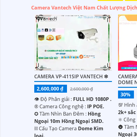
Camera Vantech Việt Nam Chất Lượng Dịch
CAMERA VP-411SIP VANTECH ❇
CAMERA
DOME 
2,600,000 ₫
2,600,000 ₫
30%
👁 Độ Phân giải :
FULL HD 1080P .
💯 Hình 
®️ Camera Công nghệ :
IP POE.
2k+ sắc 
✪ Tầm Nhìn Ban Đêm :
Hồng
⚛️ Công
Ngoại 10m Hồng Ngoại SMD.
🌚 Tầm 
⛓ Cấu Tạo Camera
Dome Kim
Ngoại 
loại.