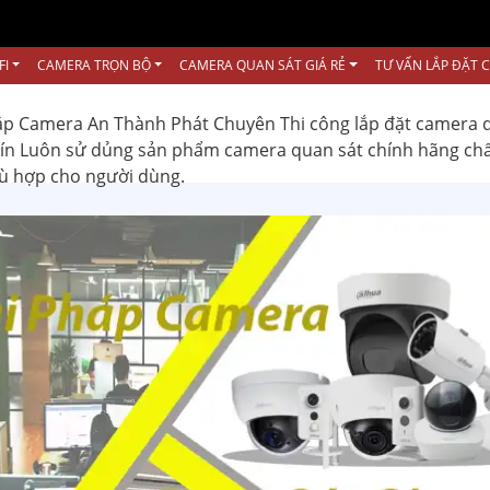
FI
CAMERA TRỌN BỘ
CAMERA QUAN SÁT GIÁ RẺ
TƯ VẤN LẮP ĐẶT 
ắp Camera An Thành Phát Chuyên Thi công lắp đặt camera 
 tín Luôn sử dủng sản phẩm camera quan sát chính hãng ch
hù hợp cho người dùng.