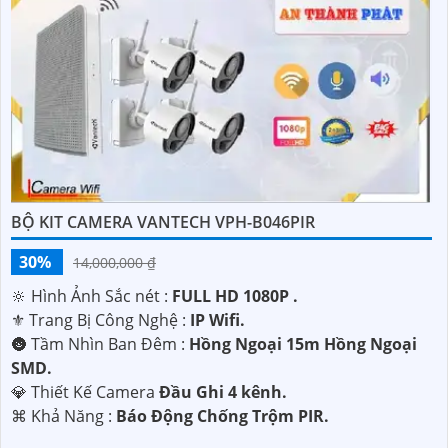
BỘ KIT CAMERA VANTECH VPH-B046PIR
30%
14,000,000 ₫
🔆 Hình Ảnh Sắc nét :
FULL HD 1080P .
⚜️ Trang Bị Công Nghệ :
IP Wifi.
🌚 Tầm Nhìn Ban Đêm :
Hồng Ngoại 15m Hồng Ngoại
SMD.
💎 Thiết Kế Camera
Đầu Ghi 4 kênh.
️⌘ Khả Năng :
Báo Động Chống Trộm PIR.