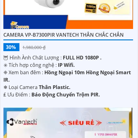
'
CAMERA VP-B7300PIR VANTECH THÂN CHẮC CHẮN
30%
1,980,000 ₫
🦉 Hình Ành Chất Lượng :
FULL HD 1080P .
✳️ Tích hợp công nghệ :
IP Wifi.
❈ Xem ban đêm :
Hồng Ngoại 10m Hồng Ngoại Smart
IR.
❄ Loại Camera
Thân Plastic.
️₤ Ưu Điểm :
Báo Động Chuyển Trộm PIR.