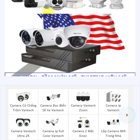
Camera Có Chống
Camera Đọc Biển
Camera Vantech
Camera Ip
Trộm Vantech
Số Xe Vantech
Zoom
Vantech
Lắp Camera Wifi
Camera Vantech
Camera Ip Full
Camera 2 Mắt
Trong Nhà
Ultra 2K
Color Vantech
Ezviz