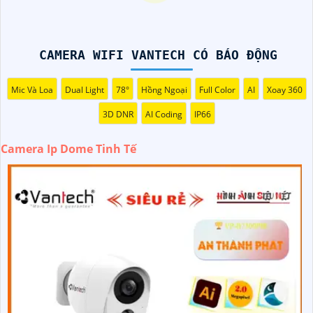
CAMERA WIFI VANTECH CÓ BÁO ĐỘNG
Mic Và Loa
Dual Light
78°
Hồng Ngoại
Full Color
AI
Xoay 360
3D DNR
AI Coding
IP66
Camera Ip Dome Tinh Tế