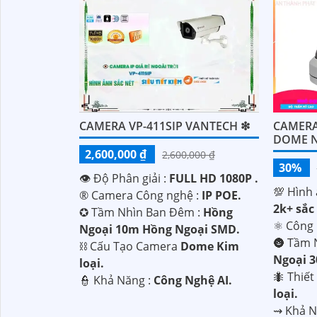
CAMERA VP-411SIP VANTECH ❇
CAMERA
DOME 
2,600,000 ₫
2,600,000 ₫
30%
👁 Độ Phân giải :
FULL HD 1080P .
💯 Hình 
®️ Camera Công nghệ :
IP POE.
2k+ sắc 
✪ Tầm Nhìn Ban Đêm :
Hồng
⚛️ Công
Ngoại 10m Hồng Ngoại SMD.
🌚 Tầm 
⛓ Cấu Tạo Camera
Dome Kim
Ngoại 
loại.
🐜 Thiế
️👮 Khả Năng :
Công Nghệ AI.
loại.
️⇝ Khả 