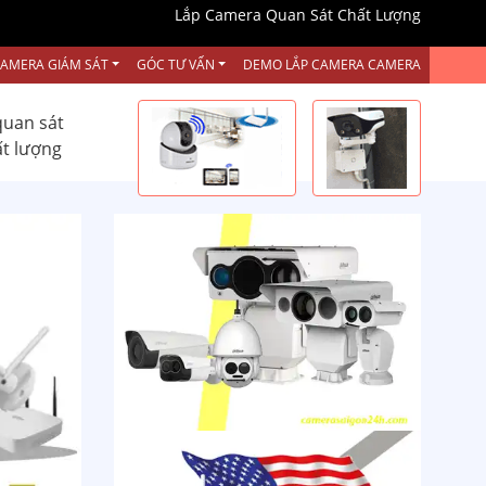
Lắp Camera Quan Sát Chất Lượng
CAMERA GIÁM SÁT
GÓC TƯ VẤN
DEMO LẮP CAMERA CAMERA
quan sát
ất lượng