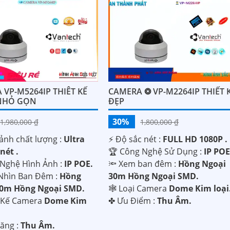
 VP-M5264IP THIÊT KẾ
CAMERA ❂ VP-M2264IP THIẾT 
NHỎ GỌN
ĐẸP
30%
1,980,000 ₫
1,800,000 ₫
ảnh chất lượng :
Ultra
️⚡ Độ sắc nét :
FULL HD 1080P .
nét .
🏆 Công Nghệ Sử Dụng :
IP POE
 Nghệ Hình Ảnh :
IP POE.
🔦 Xem ban đêm :
Hồng Ngoại
Nhìn Ban Đêm :
Hồng
30m Hồng Ngoại SMD.
30m Hồng Ngoại SMD.
🕸️ Loại Camera
Dome Kim loại
t Kế Camera
Dome Kim
️✤ Ưu Điểm :
Thu Âm.
Năng :
Thu Âm.