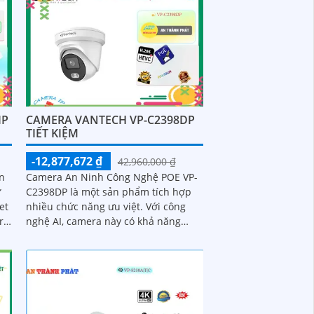
IP
CAMERA VANTECH VP-C2398DP
TIẾT KIỆM
-12,877,672 ₫
42,960,000 ₫
n
Camera An Ninh Công Nghệ POE VP-
ử
C2398DP là một sản phẩm tích hợp
et
nhiều chức năng ưu việt. Với công
ra
nghệ AI, camera này có khả năng
y
nhận diện và phân tích thông tin
trong hình ảnh một cách chính xác