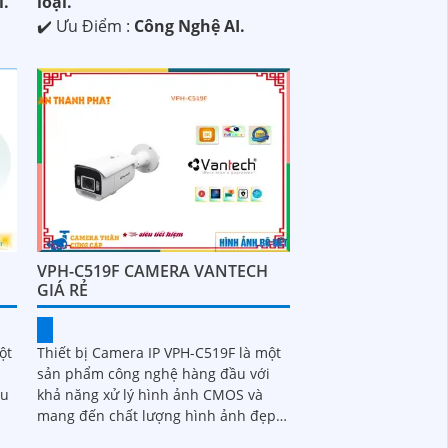
i.
loại.
️✔️ Ưu Điểm :
Công Nghệ AI.
VPH-C519F CAMERA VANTECH
GIÁ RẺ
ột
Thiết bị Camera IP VPH-C519F là một
sản phẩm công nghệ hàng đầu với
ếu
khả năng xử lý hình ảnh CMOS và
mang đến chất lượng hình ảnh đẹp.
rõ
Đặc biệt, thiết bị cung cấp khả năng