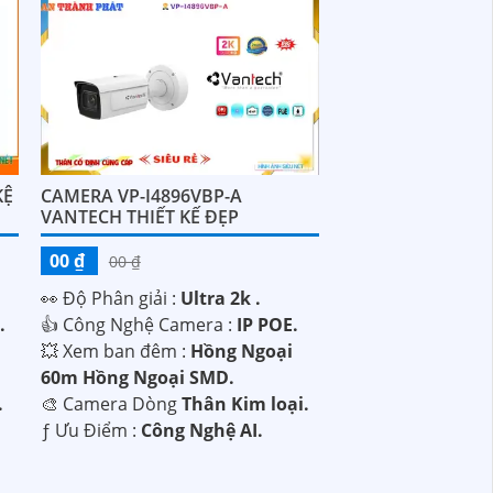
KỆ
CAMERA VP-I4896VBP-A
VANTECH THIẾT KẾ ĐẸP
00 ₫
00 ₫
️👀 Độ Phân giải :
Ultra 2k .
.
👍 Công Nghệ Camera :
IP POE.
💥 Xem ban đêm :
Hồng Ngoại
60m Hồng Ngoại SMD.
.
🎨 Camera Dòng
Thân Kim loại.
️ƒ Ưu Điểm :
Công Nghệ AI.