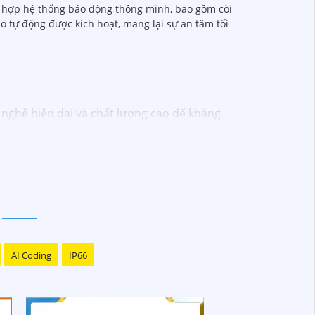
ch hợp hệ thống báo động thông minh, bao gồm còi
o tự động được kích hoạt, mang lại sự an tâm tối
nghệ hiện đại và chất lượng cao để khẳng
D-TVI, camera AHD, camera wifi, camera
đáng tin cậy và dễ sử dụng.
ên kỹ thuật chuyên nghiệp của Vantech sẽ
amera Vantech Việt Nam là một lựa chọn hàng
AI Coding
IP66