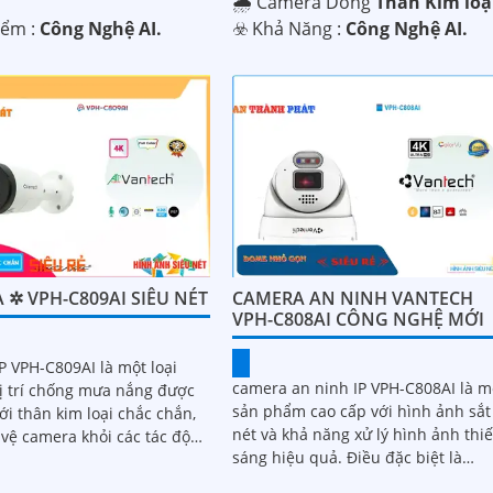
🌧️ Camera Dòng
Thân Kim loạ
iểm :
Công Nghệ AI.
️☣️ Khả Năng :
Công Nghệ AI.
 ✲ VPH-C809AI SIÊU NÉT
CAMERA AN NINH VANTECH
VPH-C808AI CÔNG NGHỆ MỚI
P VPH-C809AI là một loại
camera an ninh IP VPH-C808AI là m
ị trí chống mưa nắng được
sản phẩm cao cấp với hình ảnh sắt
với thân kim loại chắc chắn,
nét và khả năng xử lý hình ảnh thi
 vệ camera khỏi các tác động
sáng hiệu quả. Điều đặc biệt là
ừ môi trường bên ngoài....
camera có khả năng xem ban đêm 