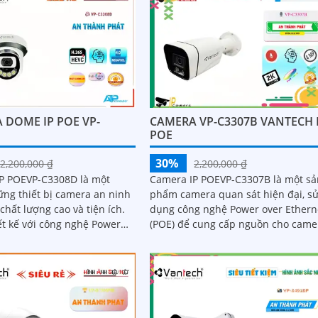
 DOME IP POE VP-
CAMERA VP-C3307B VANTECH 
POE
30%
2,200,000 ₫
2,200,000 ₫
P POEVP-C3308D là một
Camera IP POEVP-C3307B là một sả
ững thiết bị camera an ninh
phẩm camera quan sát hiện đại, s
 chất lượng cao và tiện ích.
dụng công nghệ Power over Ethern
ết kế với công nghệ Power
(POE) để cung cấp nguồn cho came
rnet (POE), cho phép truyền
và truyền dữ liệu qua cùng một dâ
cáp...