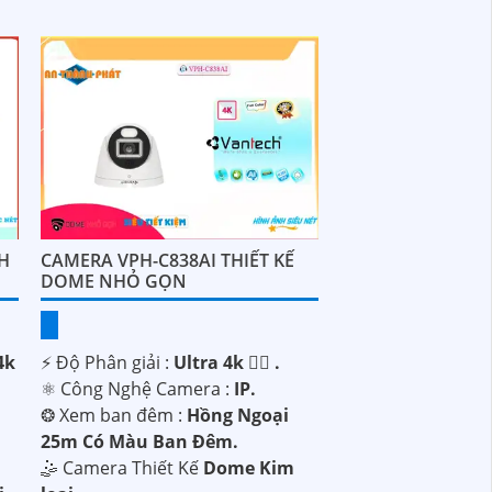
H
CAMERA VPH-C838AI THIẾT KẾ
DOME NHỎ GỌN
4k
️⚡ Độ Phân giải :
Ultra 4k 👍🏾 .
⚛️ Công Nghệ Camera :
IP.
❂ Xem ban đêm :
Hồng Ngoại
25m Có Màu Ban Ðêm.
🤹 Camera Thiết Kế
Dome Kim