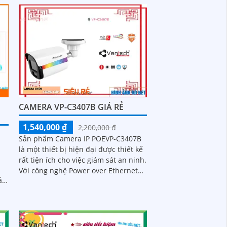
xem ban đêm với công nghệ hồng
ngoại 25m IP
H
CAMERA VP-C3407B GIÁ RẺ
1,540,000 ₫
2,200,000 ₫
Sản phẩm Camera IP POEVP-C3407B
là một thiết bị hiện đại được thiết kế
rất tiện ích cho việc giám sát an ninh.
Với công nghệ Power over Ethernet
(POE), camera có khả năng cung...