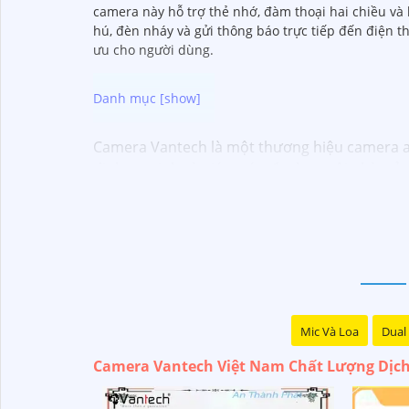
camera này hỗ trợ thẻ nhớ, đàm thoại hai chiều và
hú, đèn nháy và gửi thông báo trực tiếp đến điện t
ưu cho người dùng.
Camera Vantech là một thương hiệu camera an 
định an ninh và giám sát tốt cho ngôi nhà, c
Vantech Việt Nam cung cấp các dòng sản phẩ
thông minh, và nhiều hơn nữa. Các sản phẩm c
Điểm mạnh của Camera Vantech là chất lượng 
giúp bạn lựa chọn giải pháp camera phù hợp 
Nếu bạn đang tìm kiếm một giải pháp giám sá
đầu mà bạn có thể tin tưởng.
Mic Và Loa
Dual 
Camera Vantech Việt Nam Chất Lượng Dịch