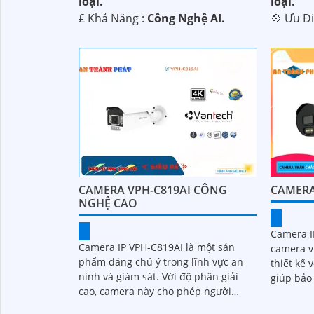
loại.
loại.
️₤ Khả Năng :
Công Nghệ AI.
️💠 Ưu Đ
CAMERA VPH-C819AI CÔNG
CAMERA
NGHỆ CAO
Camera I
Camera IP VPH-C819AI là một sản
camera v
phẩm đáng chú ý trong lĩnh vực an
thiết kế 
ninh và giám sát. Với độ phân giải
giúp bảo
cao, camera này cho phép người
gây hại t
dùng quan sát chi tiết và rõ nét