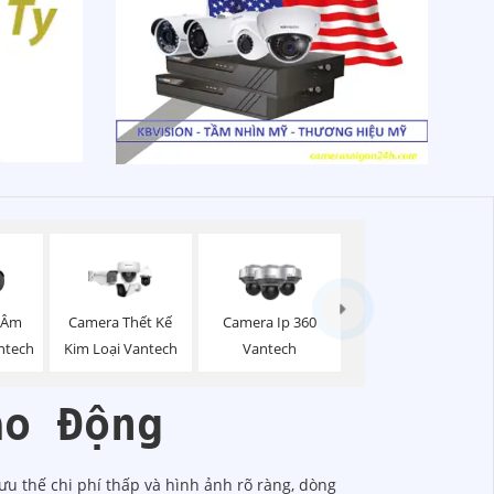
 Âm
Camera Thết Kế
Camera Ip 360
ntech
Kim Loại Vantech
Vantech
áo Động
ưu thế chi phí thấp và hình ảnh rõ ràng, dòng