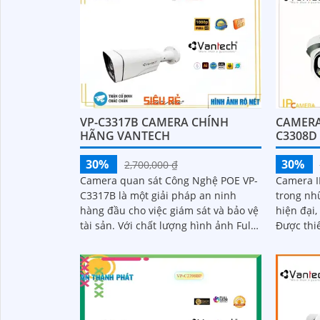
VP-C3317B CAMERA CHÍNH
CAMERA
HÃNG VANTECH
C3308D
30%
30%
2,700,000 ₫
Camera quan sát Công Nghệ POE VP-
Camera I
C3317B là một giải pháp an ninh
trong nh
hàng đầu cho việc giám sát và bảo vệ
hiện đại,
tài sản. Với chất lượng hình ảnh Full
Được thi
HD 1080p, camera này cung cấp hình
over Ethe
ảnh rõ nét và chi tiết
dữ...