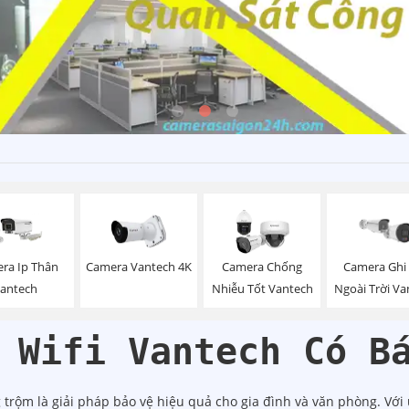
ra Ip Thân
Camera Vantech 4K
Camera Chống
Camera Ghi
antech
Nhiễu Tốt Vantech
Ngoài Trời Va
 Wifi Vantech Có B
rộm là giải pháp bảo vệ hiệu quả cho gia đình và văn phòng. Với 