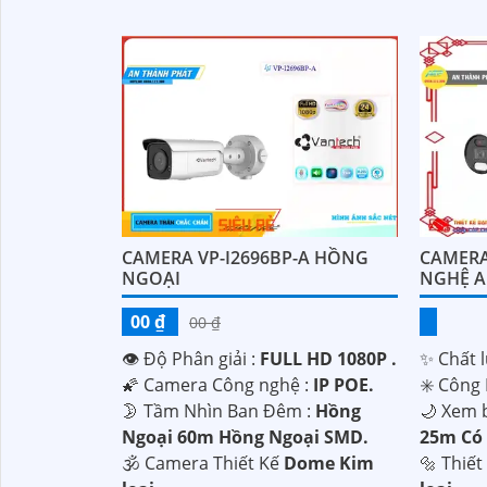
'
CAMERA VP-I2696BP-A HỒNG
CAMERA
NGOẠI
NGHỆ A
00 ₫
00 ₫
👁 Độ Phân giải :
FULL HD 1080P .
✨ Chất 
🌠 Camera Công nghệ :
IP POE.
✳️ Công
🌛 Tầm Nhìn Ban Đêm :
Hồng
🌙 Xem 
Ngoại 60m Hồng Ngoại SMD.
25m Có
🕉️ Camera Thiết Kế
Dome Kim
🔩 Thiế