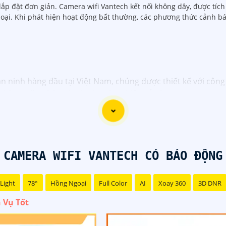
 lắp đặt đơn giản. Camera wifi Vantech kết nối không dây, được tí
hoại. Khi phát hiện hoạt động bất thường, các phương thức cảnh bá
ninh hàng đầu tại Việt Nam, chúng được thiết kế với công 
ửa hàng, văn phòng hoặc doanh nghiệp của bạn.
m camera giám sát chất lượng cao như camera IP, camera H
ủa Vantech được sản xuất theo tiêu chuẩn chất lượng cao, 
dịch vụ tốt và hỗ trợ khách hàng chu đáo. Đội ngũ nhân vi
với nhu cầu và ngân sách của bạn.
t an ninh tốt cho ngôi nhà hoặc doanh nghiệp của mình, C
CAMERA WIFI VANTECH CÓ BÁO ĐỘNG
Light
78°
Hồng Ngoại
Full Color
AI
Xoay 360
3D DNR
 Vụ Tốt