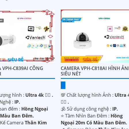
 VPH-C839AI CÔNG
CAMERA VPH-C818AI HÌNH ẢN
I
SIÊU NÉT
lượng hình :
Ultra 4k 👍🏾 .
💯 Chất lượng hình Ảnh :
Ultra 
 Nghệ :
IP.
👍🏾 .
ban đêm :
Hồng Ngoại
🕉️ Sử dụng công nghệ :
IP.
 Màu Ban Ðêm.
⭐ Tầm Nhìn Ban Đêm :
Hồng
t Kế Camera
Thân Kim
Ngoại 20m Có Màu Ban Ðêm.