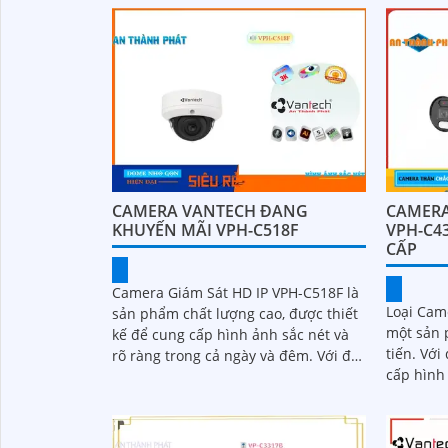
CAMERA VANTECH ĐANG
CAMERA
KHUYẾN MÃI VPH-C518F
VPH-C4
CẤP
Camera Giám Sát HD IP VPH-C518F là
Loại Cam
sản phẩm chất lượng cao, được thiết
một sản 
kế để cung cấp hình ảnh sắc nét và
tiến. Với độ phân giải cao 4K, nó cung
rõ ràng trong cả ngày và đêm. Với độ
cấp hình ả
phân giải 5
nữa, tính