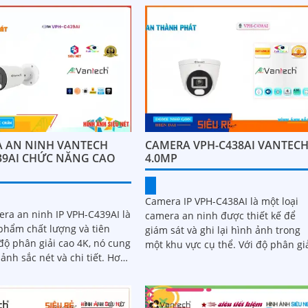
hơn...
 AN NINH VANTECH
CAMERA VPH-C438AI VANTEC
39AI CHỨC NĂNG CAO
4.0MP
Camera IP VPH-C438AI là một loại
era an ninh IP VPH-C439AI là
camera an ninh được thiết kế để
phẩm chất lượng và tiên
giám sát và ghi lại hình ảnh trong
một khu vực cụ thể. Với độ phân giải
nh sắc nét và chi tiết. Hơn
cao và các tính năng thông minh,
 năng công nghệ AI...
camera này cung cấp hình ảnh sắc
nét và chất lượng