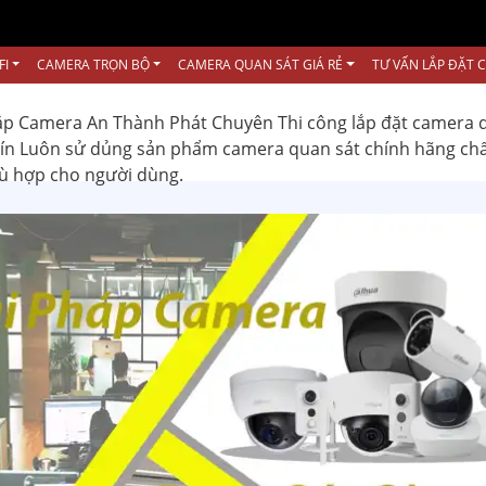
FI
CAMERA TRỌN BỘ
CAMERA QUAN SÁT GIÁ RẺ
TƯ VẤN LẮP ĐẶT 
ắp Camera An Thành Phát Chuyên Thi công lắp đặt camera 
 tín Luôn sử dủng sản phẩm camera quan sát chính hãng ch
hù hợp cho người dùng.