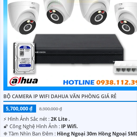
BỘ CAMERA IP WIFI DAHUA VĂN PHÒNG GIÁ RẺ
5,700,000 ₫
8,300,000 ₫
️⚡ Hình Ảnh Sắc nét :
2K Lite .
🌠 Công Nghệ Hình Ảnh :
IP Wifi.
❈ Tầm Nhìn Ban Đêm :
Hồng Ngoại 30m Hồng Ngoại SM