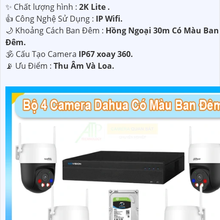
✨ Chất lượng hình :
2K Lite .
👍 Công Nghệ Sử Dụng :
IP Wifi.
🌙 Khoảng Cách Ban Đêm :
Hồng Ngoại 30m Có Màu Ban
Ðêm.
🕉️ Cấu Tạo Camera
IP67 xoay 360.
️📡 Ưu Điểm :
Thu Âm Và Loa.