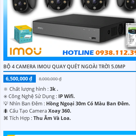
BỘ 4 CAMERA IMOU QUAY QUÉT NGOÀI TRỜI 5.0MP
6,500,000 ₫
8,000,000 ₫
🔆 Chất lượng hình :
3k .
✳️ Công Nghệ Sử Dụng :
IP Wifi.
💡 Nhìn Ban Đêm :
Hồng Ngoại 30m Có Màu Ban Ðêm.
🐜 Cấu Tạo Camera
Xoay 360.
️⌘ Tích Hợp :
Thu Âm Và Loa.