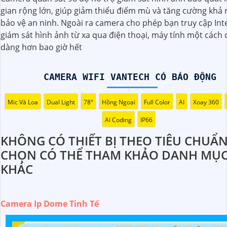
gian rộng lớn, giúp giảm thiểu điểm mù và tăng cường khả
bảo vệ an ninh. Ngoài ra camera cho phép bạn truy cập Int
giám sát hình ảnh từ xa qua điện thoại, máy tính một cách 
dàng hơn bao giờ hết
CAMERA WIFI VANTECH CÓ BÁO ĐỘNG
Mic Và Loa
Dual Light
78°
Hồng Ngoại
Full Color
AI
Xoay 360
AI Coding
IP66
KHÔNG CÓ THIẾT BỊ THEO TIÊU CHUẨ
CHỌN CÓ THỂ THAM KHẢO DANH MỤ
KHÁC
Camera Ip Dome Tinh Tế