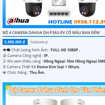
BỘ 4 CAMERA DAHUA DH-P3AS-PV CÓ MÀU BAN ĐÊM
5,900,000 ₫
7,000,000 ₫
👁️‍🗨 Chất lượng hình Ảnh :
FULL HD 1080P .
🕉️ Camera Công nghệ :
IP.
🌛 Khi xem thiếu sáng :
Hồng Ngoại 10m Hồng Ngoại SM
♊ Camera Thiết Kế
Dome Kim loại + Nhựa.
️💎 Chức Năng :
Thu Âm.