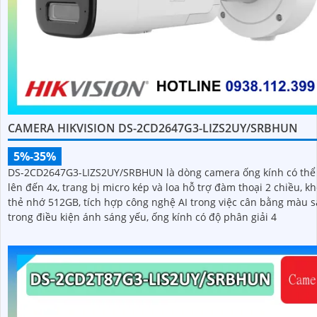
CAMERA HIKVISION DS-2CD2647G3-LIZS2UY/SRBHUN
5%-35%
DS-2CD2647G3-LIZS2UY/SRBHUN là dòng camera ống kính có th
lên đến 4x, trang bị micro kép và loa hỗ trợ đàm thoại 2 chiều, k
thẻ nhớ 512GB, tích hợp công nghệ AI trong việc cân bằng màu 
trong điều kiện ánh sáng yếu, ống kính có độ phân giải 4