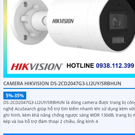
CAMERA HIKVISION DS-2CD2047G3-LI2UY/SRBHUN
5%-35%
DS-2CD2047G3-LI2UY/SRBHUN là dòng camera được trang bị côn
nghệ AcuSearch giúp hỗ trợ tìm kiếm nhanh khi sử dụng kèm vớ
ghi hình, kèm khả năng chống ngược sáng WDR 130dB, trang bị 
kép và loa hỗ trợ đàm thoại 2 chiều, ống kính 4