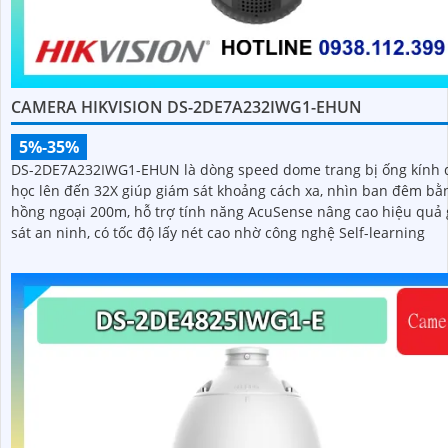
CAMERA HIKVISION DS-2DE7A232IWG1-EHUN
5%-35%
DS-2DE7A232IWG1-EHUN là dòng speed dome trang bị ống kính
học lên đến 32X giúp giám sát khoảng cách xa, nhìn ban đêm bằ
hồng ngoại 200m, hỗ trợ tính năng AcuSense nâng cao hiệu quả
sát an ninh, có tốc độ lấy nét cao nhờ công nghệ Self-learning