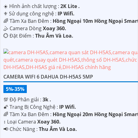
☀️ Hình ảnh chất lượng :
2K Lite .
⚜️ Sử dụng công nghệ :
IP Wifi.
🌈 Tầm Xa Ban Đêm :
Hồng Ngoại 10m Hồng Ngoại Smart
🤹 Camera Dòng
Xoay 360.
️💮 Đặt Điểm :
Thu Âm Và Loa.
CAMERA WIFI 6 DAHUA DH-H5AS 5MP
5%-35%
💯 Độ Phân giải :
3k .
🌠 Trang Bị Công Nghệ :
IP Wifi.
🌈 Tầm Xa Ban Đêm :
Hồng Ngoại 20m Hồng Ngoại Smart
↕️ Loại Camera
Xoay 360.
️📢 Chức Năng :
Thu Âm Và Loa.