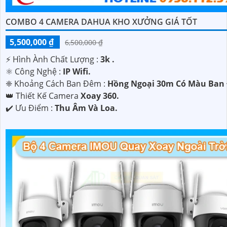
COMBO 4 CAMERA DAHUA KHO XƯỞNG GIÁ TỐT
5,500,000 ₫
6,500,000 ₫
️⚡ Hình Ành Chất Lượng :
3k .
⚛️ Công Nghệ :
IP Wifi.
❈ Khoảng Cách Ban Đêm :
Hồng Ngoại 30m Có Màu Ban
👑 Thiết Kế Camera
Xoay 360.
️✔️ Ưu Điểm :
Thu Âm Và Loa.