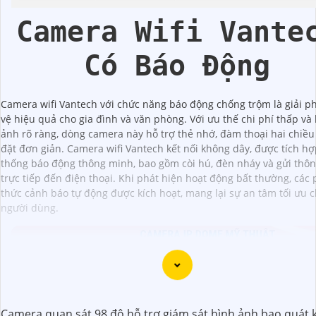
Camera Wifi Vante
Có Báo Động
Camera wifi Vantech với chức năng báo động chống trộm là giải p
vệ hiệu quả cho gia đình và văn phòng. Với ưu thế chi phí thấp và
ảnh rõ ràng, dòng camera này hỗ trợ thẻ nhớ, đàm thoại hai chiều
đặt đơn giản. Camera wifi Vantech kết nối không dây, được tích h
thống báo động thông minh, bao gồm còi hú, đèn nháy và gửi thô
trực tiếp đến điện thoại. Khi phát hiện hoạt động bất thường, các
thức cảnh báo tự động được kích hoạt, mang lại sự an tâm tối ưu 
người dùng.
Camera quan sát 98 độ hỗ trợ giám sát hình ảnh bao quát