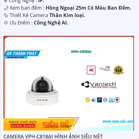
✳️ Công Nghệ :
IP.
🌙 Xem ban đêm :
Hồng Ngoại 25m Có Màu Ban Ðêm.
🔩 Thiết Kế Camera
Thân Kim loại.
️💠 Ưu Điểm :
Công Nghệ AI.
CAMERA VPH-C818AI HÌNH ẢNH SIÊU NÉT