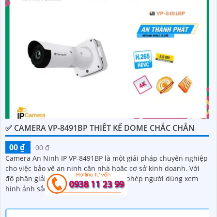
✅ CAMERA VP-8491BP THIÊT KẾ DOME CHẮC CHẮN
00 ₫
00 ₫
Camera An Ninh IP VP-8491BP là một giải pháp chuyên nghiệp
cho việc bảo vệ an ninh căn nhà hoặc cơ sở kinh doanh. Với
độ phân giải cao 4K, camera này cho phép người dùng xem
hình ảnh sắc nét và chi tiết từ xa