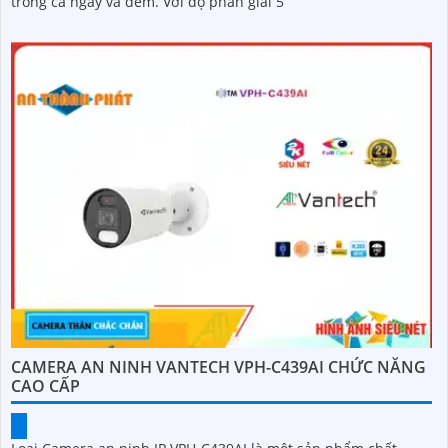
trong cả ngày và đêm. Với độ phân giải 5
CAMERA AN NINH VANTECH VPH-C439AI CHỨC NĂNG
CAO CẤP