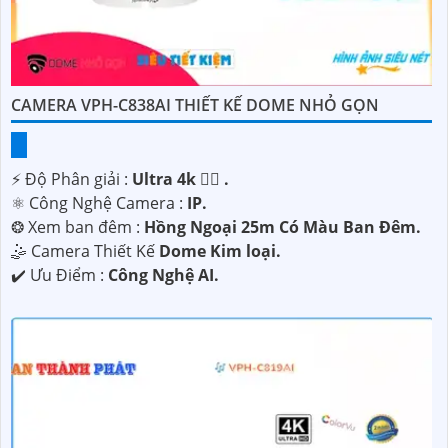
CAMERA VPH-C838AI THIẾT KẾ DOME NHỎ GỌN
️⚡ Độ Phân giải :
Ultra 4k 👍🏾 .
⚛️ Công Nghệ Camera :
IP.
❂ Xem ban đêm :
Hồng Ngoại 25m Có Màu Ban Ðêm.
🤹 Camera Thiết Kế
Dome Kim loại.
️✔️ Ưu Điểm :
Công Nghệ AI.