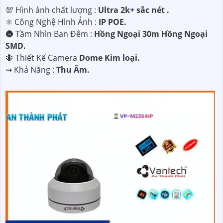
💯 Hình ảnh chất lượng :
Ultra 2k+ sắc nét .
⚛️ Công Nghệ Hình Ảnh :
IP POE.
🌚 Tầm Nhìn Ban Đêm :
Hồng Ngoại 30m Hồng Ngoại
SMD.
🐜 Thiết Kế Camera
Dome Kim loại.
️⇝ Khả Năng :
Thu Âm.