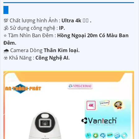
💯 Chất lượng hình Ảnh :
Ultra 4k 👍🏾 .
🕉️ Sử dụng công nghệ :
IP.
⭐ Tầm Nhìn Ban Đêm :
Hồng Ngoại 20m Có Màu Ban
Ðêm.
🌧️ Camera Dòng
Thân Kim loại.
️☣️ Khả Năng :
Công Nghệ AI.