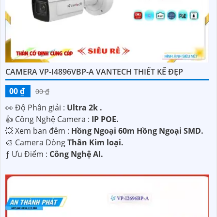
CAMERA VP-I4896VBP-A VANTECH THIẾT KẾ ĐẸP
00 ₫
00 ₫
️👀 Độ Phân giải :
Ultra 2k .
👍 Công Nghệ Camera :
IP POE.
💥 Xem ban đêm :
Hồng Ngoại 60m Hồng Ngoại SMD.
🎨 Camera Dòng
Thân Kim loại.
️ƒ Ưu Điểm :
Công Nghệ AI.