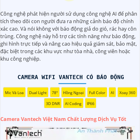
Camera Vantech là một thương hiệu camera an ninh hàng
Công nghệ phát hiện người sử dụng công nghệ AI để phân
đầu tại Việt Nam, chúng được thiết kế với công nghệ hiện
tích theo dõi con người đưa ra những cảnh báo độ chính
đại và chất lượng cao để khẳng định an ninh và giám sát
xác cao. Và nói không với báo động giả do gió, rác hay côn
tốt cho ngôi nhà, cửa hàng, văn phòng hoặc doanh nghiệp
trùng. Công nghệ này hỗ trợ các tính năng như báo động,
của bạn.
ghi hình trực tiếp và nâng cao hiệu quả giám sát, bảo mật,
Vantech Việt Nam cung cấp các dòng sản phẩm camera
đặc biệt trong các khu vực như tòa nhà, công viên hoặc
giám sát chất lượng cao như camera IP, camera HD-TVI,
khu công nghiệp.
camera AHD, camera wifi, camera thông minh, và nhiều
hơn nữa. Các sản phẩm của Vantech được sản xuất theo
tiêu chuẩn chất lượng cao, đáng tin cậy và dễ sử dụng.
CAMERA WIFI VANTECH CÓ BÁO ĐỘNG
Điểm mạnh của Camera Vantech là chất lượng dịch vụ tốt
và hỗ trợ khách hàng chu đáo. Đội ngũ nhân viên kỹ thuật
Mic Và Loa
Dual Light
78°
Hồng Ngoại
Full Color
AI
Xoay 360
chuyên nghiệp của Vantech sẽ giúp bạn lựa chọn giải
pháp camera phù hợp với nhu cầu và ngân sách của bạn.
3D DNR
AI Coding
IP66
Nếu bạn đang tìm kiếm một giải pháp giám sát an ninh tốt
cho ngôi nhà hoặc doanh nghiệp của mình, Camera
Camera Vantech Việt Nam Chất Lượng Dịch Vụ Tốt
Vantech Việt Nam là một lựa chọn hàng đầu mà bạn có
thể tin tưởng.