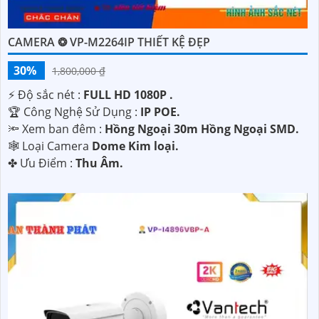
CAMERA ❂ VP-M2264IP THIẾT KỆ ĐẸP
30%
1,800,000 ₫
️⚡ Độ sắc nét :
FULL HD 1080P .
🏆 Công Nghệ Sử Dụng :
IP POE.
🔦 Xem ban đêm :
Hồng Ngoại 30m Hồng Ngoại SMD.
🕸️ Loại Camera
Dome Kim loại.
️✤ Ưu Điểm :
Thu Âm.