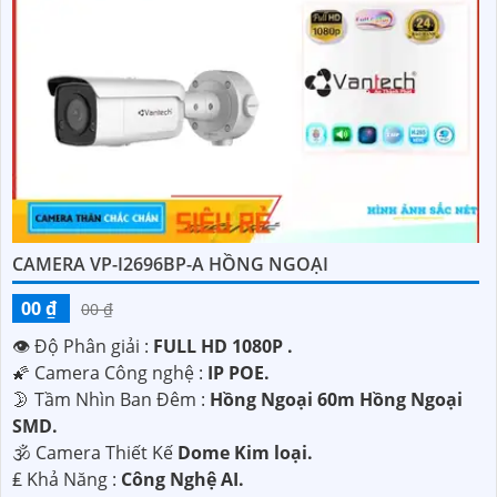
CAMERA VP-I2696BP-A HỒNG NGOẠI
00 ₫
00 ₫
👁 Độ Phân giải :
FULL HD 1080P .
🌠 Camera Công nghệ :
IP POE.
🌛 Tầm Nhìn Ban Đêm :
Hồng Ngoại 60m Hồng Ngoại
SMD.
🕉️ Camera Thiết Kế
Dome Kim loại.
️₤ Khả Năng :
Công Nghệ AI.