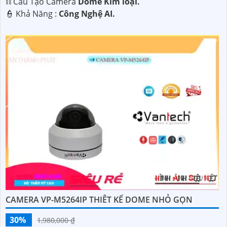
⛓ Cấu Tạo Camera
Dome Kim loại.
️👮 Khả Năng :
Công Nghệ AI.
CAMERA VP-M5264IP THIÊT KẾ DOME NHỎ GỌN
30%
1,980,000 ₫