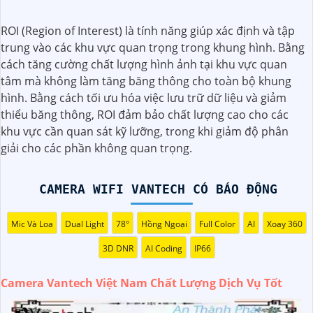
Camera Vantech là một thương hiệu camera an ninh hàng
ROI (Region of Interest) là tính năng giúp xác định và tập
đầu tại Việt Nam, chúng được thiết kế với công nghệ hiện
trung vào các khu vực quan trọng trong khung hình. Bằng
đại và chất lượng cao để khẳng định an ninh và giám sát
cách tăng cường chất lượng hình ảnh tại khu vực quan
tốt cho ngôi nhà, cửa hàng, văn phòng hoặc doanh nghiệp
tâm mà không làm tăng băng thông cho toàn bộ khung
của bạn.
hình. Bằng cách tối ưu hóa việc lưu trữ dữ liệu và giảm
Vantech Việt Nam cung cấp các dòng sản phẩm camera
thiểu băng thông, ROI đảm bảo chất lượng cao cho các
giám sát chất lượng cao như camera IP, camera HD-TVI,
khu vực cần quan sát kỹ lưỡng, trong khi giảm độ phân
camera AHD, camera wifi, camera thông minh, và nhiều
giải cho các phần không quan trọng.
hơn nữa. Các sản phẩm của Vantech được sản xuất theo
tiêu chuẩn chất lượng cao, đáng tin cậy và dễ sử dụng.
Điểm mạnh của Camera Vantech là chất lượng dịch vụ tốt
CAMERA WIFI VANTECH CÓ BÁO ĐỘNG
và hỗ trợ khách hàng chu đáo. Đội ngũ nhân viên kỹ thuật
chuyên nghiệp của Vantech sẽ giúp bạn lựa chọn giải
Mic Và Loa
Dual Light
78°
Hồng Ngoại
Full Color
AI
Xoay 360
pháp camera phù hợp với nhu cầu và ngân sách của bạn.
Nếu bạn đang tìm kiếm một giải pháp giám sát an ninh tốt
3D DNR
AI Coding
IP66
cho ngôi nhà hoặc doanh nghiệp của mình, Camera
Vantech Việt Nam là một lựa chọn hàng đầu mà bạn có
Camera Vantech Việt Nam Chất Lượng Dịch Vụ Tốt
thể tin tưởng.