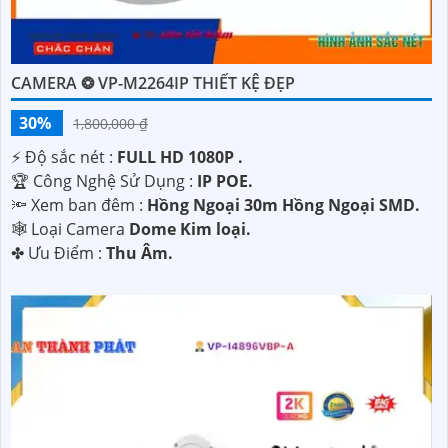
CAMERA ❂ VP-M2264IP THIẾT KỆ ĐẸP
30%
1,800,000 ₫
️⚡ Độ sắc nét :
FULL HD 1080P .
🏆 Công Nghệ Sử Dụng :
IP POE.
🔦 Xem ban đêm :
Hồng Ngoại 30m Hồng Ngoại SMD.
🕸️ Loại Camera
Dome Kim loại.
️✤ Ưu Điểm :
Thu Âm.