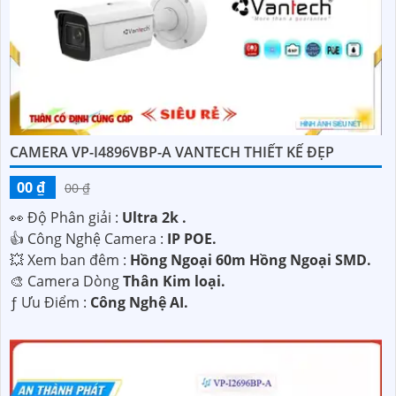
CAMERA VP-I4896VBP-A VANTECH THIẾT KẾ ĐẸP
00 ₫
00 ₫
️👀 Độ Phân giải :
Ultra 2k .
👍 Công Nghệ Camera :
IP POE.
💥 Xem ban đêm :
Hồng Ngoại 60m Hồng Ngoại SMD.
🎨 Camera Dòng
Thân Kim loại.
️ƒ Ưu Điểm :
Công Nghệ AI.