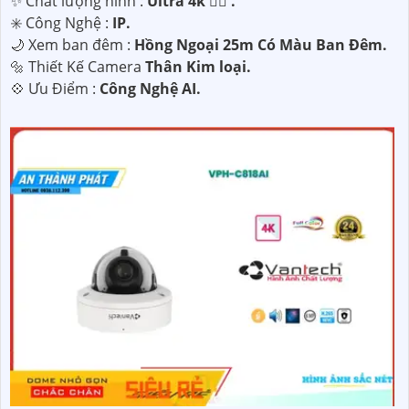
✨ Chất lượng hình :
Ultra 4k 👍🏾 .
✳️ Công Nghệ :
IP.
🌙 Xem ban đêm :
Hồng Ngoại 25m Có Màu Ban Ðêm.
🔩 Thiết Kế Camera
Thân Kim loại.
️💠 Ưu Điểm :
Công Nghệ AI.