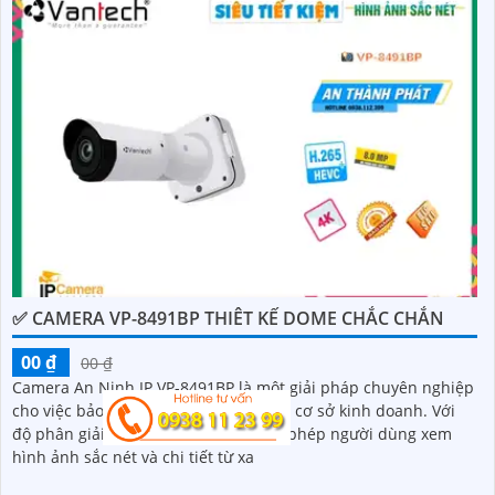
✅ CAMERA VP-8491BP THIÊT KẾ DOME CHẮC CHẮN
00 ₫
00 ₫
Camera An Ninh IP VP-8491BP là một giải pháp chuyên nghiệp
cho việc bảo vệ an ninh căn nhà hoặc cơ sở kinh doanh. Với
độ phân giải cao 4K, camera này cho phép người dùng xem
hình ảnh sắc nét và chi tiết từ xa