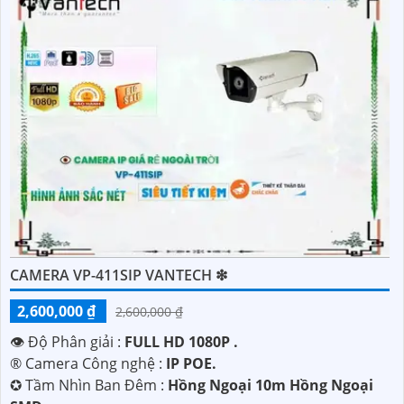
CAMERA VP-411SIP VANTECH ❇
'
2,600,000 ₫
2,600,000 ₫
👁 Độ Phân giải :
FULL HD 1080P .
®️ Camera Công nghệ :
IP POE.
✪ Tầm Nhìn Ban Đêm :
Hồng Ngoại 10m Hồng Ngoại