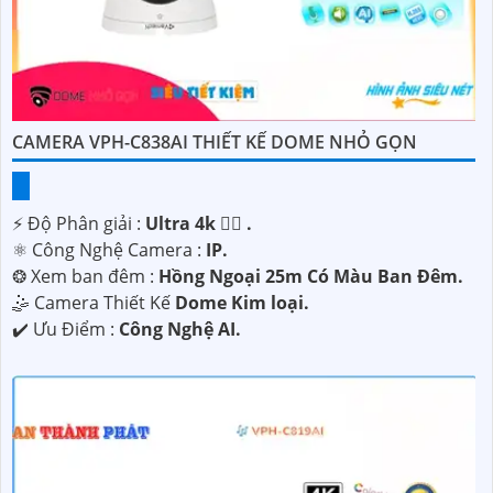
CAMERA VPH-C838AI THIẾT KẾ DOME NHỎ GỌN
️⚡ Độ Phân giải :
Ultra 4k 👍🏾 .
⚛️ Công Nghệ Camera :
IP.
❂ Xem ban đêm :
Hồng Ngoại 25m Có Màu Ban Ðêm.
🤹 Camera Thiết Kế
Dome Kim loại.
️✔️ Ưu Điểm :
Công Nghệ AI.