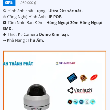
30%
1,980,000 ₫
💯 Hình ảnh chất lượng :
Ultra 2k+ sắc nét .
⚛️ Công Nghệ Hình Ảnh :
IP POE.
🌚 Tầm Nhìn Ban Đêm :
Hồng Ngoại 30m Hồng Ngoại
SMD.
🐜 Thiết Kế Camera
Dome Kim loại.
️⇝ Khả Năng :
Thu Âm.