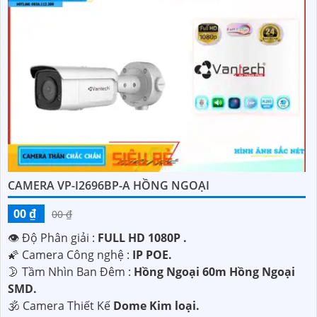
CAMERA VP-I2696BP-A HỒNG NGOẠI
00 ₫
00 ₫
👁 Độ Phân giải :
FULL HD 1080P .
🌠 Camera Công nghệ :
IP POE.
🌛 Tầm Nhìn Ban Đêm :
Hồng Ngoại 60m Hồng Ngoại
SMD.
🕉️ Camera Thiết Kế
Dome Kim loại.