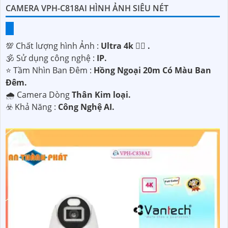
CAMERA VPH-C818AI HÌNH ẢNH SIÊU NÉT
💯 Chất lượng hình Ảnh :
Ultra 4k 👍🏾 .
🕉️ Sử dụng công nghệ :
IP.
⭐ Tầm Nhìn Ban Đêm :
Hồng Ngoại 20m Có Màu Ban
Ðêm.
🌧️ Camera Dòng
Thân Kim loại.
️☣️ Khả Năng :
Công Nghệ AI.