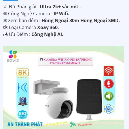
🔅 Độ Phân giải :
Ultra 2k+ sắc nét .
®️ Công Nghệ Camera :
IP Wifi.
❃ Xem ban đêm :
Hồng Ngoại 30m Hồng Ngoại SMD.
🎼️ Loại Camera
Xoay 360.
️🛃 Ưu Điểm :
Công Nghệ AI.