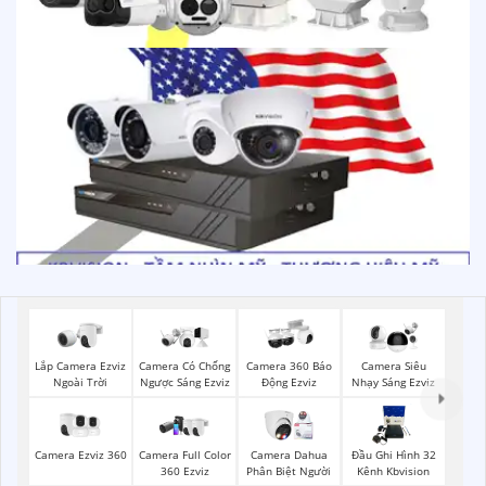
Lắp Camera Ezviz
Camera Có Chống
Camera 360 Báo
Camera Siêu
Ngoài Trời
Ngược Sáng Ezviz
Động Ezviz
Nhạy Sáng Ezviz
Camera Ezviz 360
Camera Full Color
Camera Dahua
Đầu Ghi Hình 32
360 Ezviz
Phân Biệt Người
Kênh Kbvision