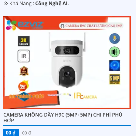
️💠 Khả Năng :
Công Nghệ AI.
CAMERA KHÔNG DÂY H9C (5MP+5MP) CHI PHÍ PHÙ
HỢP
00 ₫
00 ₫