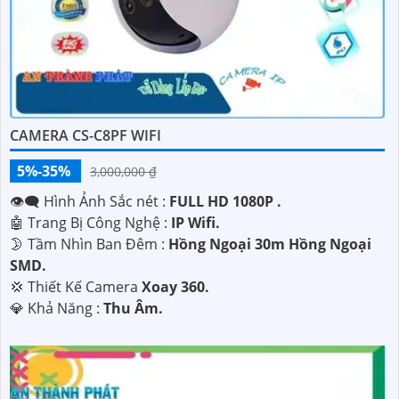
CAMERA CS-C8PF WIFI
5%-35%
3,000,000 ₫
👁️‍🗨 Hình Ảnh Sắc nét :
FULL HD 1080P .
🤖️ Trang Bị Công Nghệ :
IP Wifi.
🌛 Tầm Nhìn Ban Đêm :
Hồng Ngoại 30m Hồng Ngoại
SMD.
💢 Thiết Kế Camera
Xoay 360.
️💎 Khả Năng :
Thu Âm.