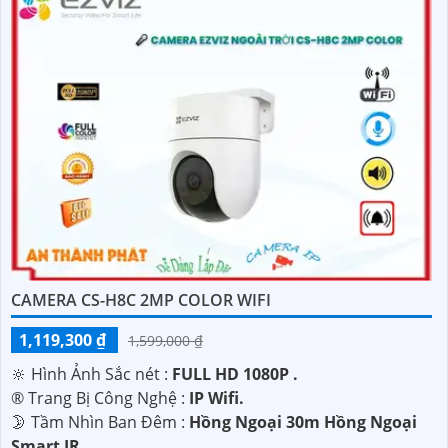
CAMERA CS-H8C 2MP COLOR WIFI
1,119,300 ₫
1,599,000 ₫
🔆 Hình Ảnh Sắc nét :
FULL HD 1080P .
®️ Trang Bị Công Nghệ :
IP Wifi.
🌛 Tầm Nhìn Ban Đêm :
Hồng Ngoại 30m Hồng Ngoại
Smart IR.