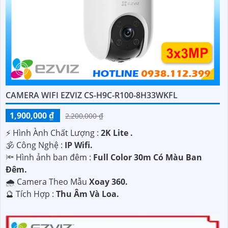
CAMERA WIFI EZVIZ CS-H9C-R100-8H33WKFL
1,900,000 ₫
2,200,000 ₫
️⚡ Hình Ành Chất Lượng :
2K Lite .
🕉️ Công Nghệ :
IP Wifi.
🔦 Hình ảnh ban đêm :
Full Color 30m Có Màu Ban
Ðêm.
🌧️ Camera Theo Mẫu
Xoay 360.
️🔮 Tích Hợp :
Thu Âm Và Loa.