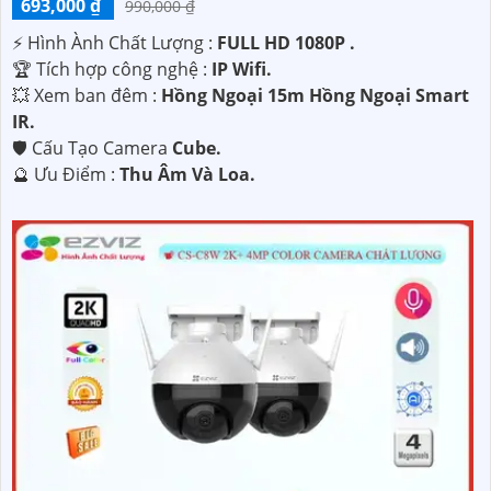
693,000 ₫
990,000 ₫
️⚡ Hình Ành Chất Lượng :
FULL HD 1080P .
🏆 Tích hợp công nghệ :
IP Wifi.
💥 Xem ban đêm :
Hồng Ngoại 15m Hồng Ngoại Smart
IR.
🛡 Cấu Tạo Camera
Cube.
️🔮 Ưu Điểm :
Thu Âm Và Loa.