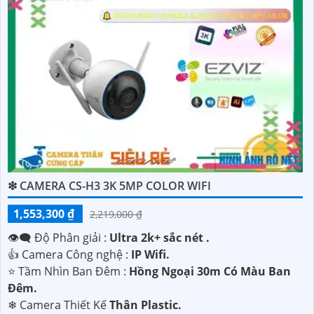
❇ CAMERA CS-H3 3K 5MP COLOR WIFI
1,553,300 ₫
2,219,000 ₫
👁️‍🗨 Độ Phân giải :
Ultra 2k+ sắc nét .
👍 Camera Công nghệ :
IP Wifi.
⭐ Tầm Nhìn Ban Đêm :
Hồng Ngoại 30m Có Màu Ban
Ðêm.
❄ Camera Thiết Kế
Thân Plastic.