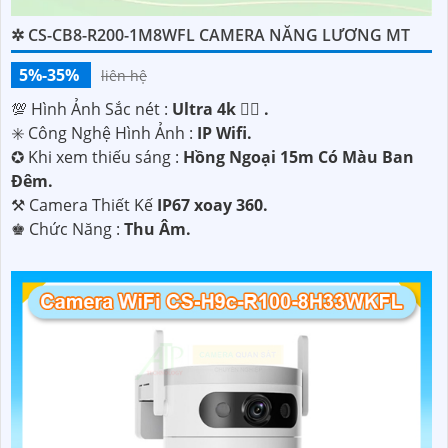
✲ CS-CB8-R200-1M8WFL CAMERA NĂNG LƯƠNG MT
5%-35%
liên hệ
💯 Hình Ảnh Sắc nét :
Ultra 4k 👍🏾 .
✳️ Công Nghệ Hình Ảnh :
IP Wifi.
✪ Khi xem thiếu sáng :
Hồng Ngoại 15m Có Màu Ban
Ðêm.
⚒ Camera Thiết Kế
IP67 xoay 360.
️♚ Chức Năng :
Thu Âm.