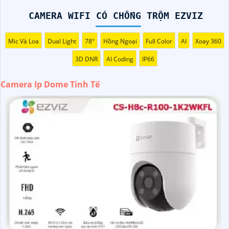
CAMERA WIFI CÓ CHỐNG TRỘM EZVIZ
Mic Và Loa
Dual Light
78°
Hồng Ngoại
Full Color
AI
Xoay 360
3D DNR
AI Coding
IP66
Camera Ip Dome Tinh Tế
'