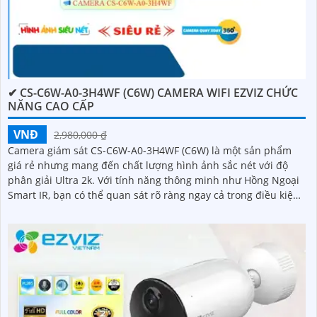
✔ CS-C6W-A0-3H4WF (C6W) CAMERA WIFI EZVIZ CHỨC
NĂNG CAO CẤP
VNĐ
2,980,000 ₫
Camera giám sát CS-C6W-A0-3H4WF (C6W) là một sản phẩm
giá rẻ nhưng mang đến chất lượng hình ảnh sắc nét với độ
phân giải Ultra 2k. Với tính năng thông minh như Hồng Ngoại
Smart IR, bạn có thể quan sát rõ ràng ngay cả trong điều kiện
ánh sáng yếu