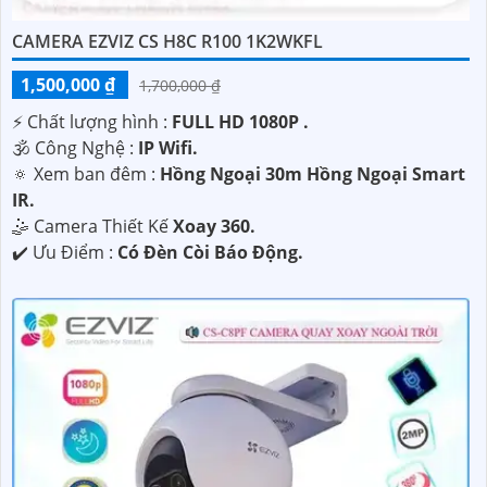
CAMERA EZVIZ CS H8C R100 1K2WKFL
1,500,000 ₫
1,700,000 ₫
️⚡ Chất lượng hình :
FULL HD 1080P .
🕉️ Công Nghệ :
IP Wifi.
🔅 Xem ban đêm :
Hồng Ngoại 30m Hồng Ngoại Smart
IR.
🤹 Camera Thiết Kế
Xoay 360.
️✔️ Ưu Điểm :
Có Đèn Còi Báo Động.