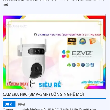
nét
CAMERA H9C (3MP+3MP) CÔNG NGHỆ MỚI
00 ₫
00 ₫
Camera an ninh không dây IP H9C (3MP+3MP) là một sản