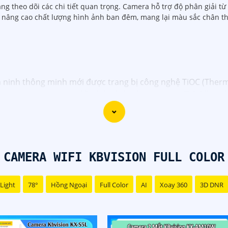
 theo dõi các chi tiết quan trọng. Camera hỗ trợ độ phân giải từ 
p nâng cao chất lượng hình ảnh ban đêm, mang lại màu sắc chân thự
ninh thông minh mới được trang bị công nghệ TiOC (Thermal
 lượng cao trong mọi điều kiện ánh sáng, camera TiOC là sự 
iệt rõ ràng giữa người và vật thể khác, giúp hạn chế tối đa
 trang bị cảm biến hồng ngoại và công nghệ AI để giữ cho h
i cao, camera TiOC sẽ giúp bạn yên tâm theo dõi và giám sá
CAMERA WIFI KBVISION FULL COLOR
 kết nối mạng thông qua ứng dụng di động cũng giúp bạn dễ
Light
78°
Hồng Ngoại
Full Color
AI
Xoay 360
3D DNR