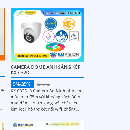
chống nước IP 67 tích hợp micro giúp
thu âm kèm với âm thanh
CAMERA DOME ÁNH SÁNG KÉP
KX-C32D
5%-35%
liên hệ
KX-
KX-C32D là Camera An Ninh nhìn có
màu ban đêm với khoảng cách 30m
nhờ đèn LEd trợ sáng, với chất liệu
kim loại, hỗ trợ kết nối wifi, chống
nước chuẩn IP 67, với độ phân giải
3.0MP cho ra hình ảnh sắc nét, tích
hợp micro và khe cắm thẻ nhớ 265GB