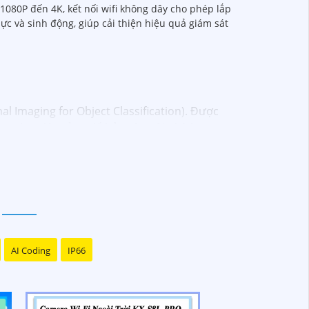
1080P đến 4K, kết nối wifi không dây cho phép lắp
c và sinh động, giúp cải thiện hiệu quả giám sát
 Imaging for Object Classification). Được
lựa chọn lý tưởng để bảo vệ ngôi nhà hay
 việc báo động giả và gửi cảnh báo khi phát
ình ảnh luôn rõ ràng, ngay cả trong điều kiện
t mọi hoạt động xung quanh ngôi nhà hay
 dàng kiểm soát và quản lý từ xa mọi thứ một
AI Coding
IP66