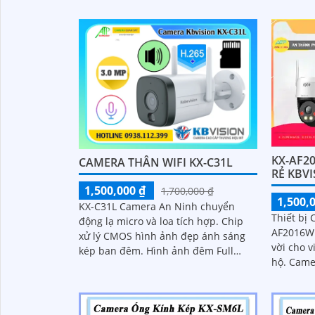
cảnh báo chuyển động giả (motion
detection)...
KX-AF2
CAMERA THÂN WIFI KX-C31L
RẺ KBV
1,500,000 ₫
1,700,000 ₫
1,500,
KX-C31L Camera An Ninh chuyển
Thiết bị
động lạ micro và loa tích hợp. Chip
AF2016WP
xử lý CMOS hình ảnh đẹp ánh sáng
vời cho v
kép ban đêm. Hình ảnh đêm Full
hộ. Camera này có khả năng xoay 360
Color 30m IP Wifi lưu trữ 256GB
độ, cho 
với độ p