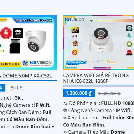
CAMERA WIFI GIÁ RẺ TRONG
 DOME 5.0MP KX-C52L
NHÀ KX-C22L 1080P
%
liên hệ
1,300,000 ₫
1,600,000 ₫
c nét :
3k .
🔆 Độ Phân giải :
FULL HD 1080P
 Nghệ Camera :
IP Wifi.
®️ Công Nghệ Camera :
IP Wifi.
ng Cách Ban Đêm :
Full
⭐ Xem ban đêm :
Full Color 3
30m Có Màu Ban Ðêm.
Có Màu Ban Ðêm.
Camera
Dome Kim loại +
❄ Camera Theo Mẫu
Dome