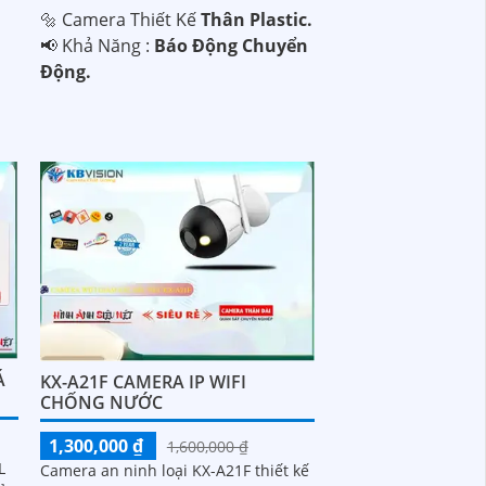
🔩 Camera Thiết Kế
Thân Plastic.
️📢 Khả Năng :
Báo Động Chuyển
Động.
Á
KX-A21F CAMERA IP WIFI
CHỐNG NƯỚC
1,300,000 ₫
1,600,000 ₫
L
Camera an ninh loại KX-A21F thiết kế