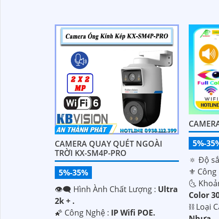
'
CAMERA
5%-35
CAMERA QUAY QUÉT NGOÀI
TRỜI KX-SM4P-PRO
🔅 Độ sắ
⚜️ Công
5%-35%
🌜 Khoả
👁️‍🗨 Hình Ành Chất Lượng :
Ultra
Color 
2k + .
⛓ Loại 
🌠 Công Nghệ :
IP Wifi POE.
Nhựa.