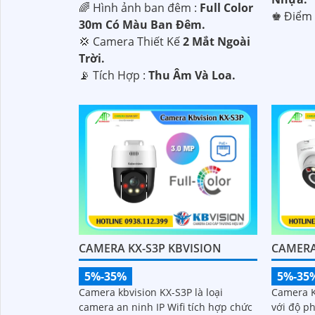
🌈 Hình ảnh ban đêm :
Full Color
️♚ Điểm 
30m Có Màu Ban Ðêm.
💢 Camera Thiết Kế
2 Mắt Ngoài
Trời.
️📡 Tích Hợp :
Thu Âm Và Loa.
CAMERA KX-S3P KBVISION
CAMERA 
5%-35%
5%-35
Camera kbvision KX-S3P là loại
Camera K
camera an ninh IP Wifi tích hợp chức
với độ ph