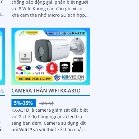
sử
chống báo động giả, phân biệt người
u
và IP Wifi. Không cần đầu ghi vì có
khe cắm thẻ nhớ Micro SD tích hợp.
ến
Tính năng tiên tiến giúp giữ an...
n
1L
CAMERA THÂN WIFI KX-A31D
5%-35%
liên hệ
KX-A31D là camera giám sát đặc biệt
với 2 chế độ hồng ngoại và led trợ
g
sáng ban đêm. Camera sử dụng kết
nối Wifi IP và với thiết kế thân chắc
g
chắn kèm theo đấy là khả năng