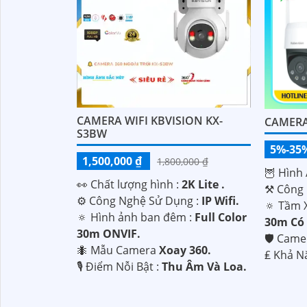
CAMERA WIFI KBVISION KX-
CAMERA
S3BW
5%-35
1,500,000 ₫
1,800,000 ₫
🦉 Hình 
️👀 Chất lượng hình :
2K Lite .
⚒ Công 
⚙ Công Nghệ Sử Dụng :
IP Wifi.
🔅 Tầm 
🔅 Hình ảnh ban đêm :
Full Color
30m Có
30m ONVIF.
🛡 Came
🐜 Mẫu Camera
Xoay 360.
️₤ Khả N
️🎙 Điểm Nỗi Bật :
Thu Âm Và Loa.