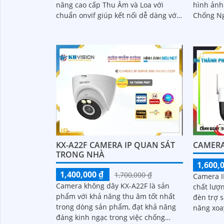
năng cao cấp Thu Âm và Loa với
hình ảnh sắc nét. 
chuẩn onvif giúp kết nối dễ dàng với
Chống Ng
đầu ghi. Trang bị Chống Ngược Sáng
sáng Ful
DWDR hình ảnh rõ hơn dù ở đâu
hảo...
KX-A22F CAMERA IP QUAN SÁT
CAMERA
TRONG NHÀ
1,600,
1,400,000 ₫
1,700,000 ₫
Camera I
Camera không dây KX-A22F là sản
chất lượn
phẩm với khả năng thu âm tốt nhất
đèn trợ s
trong dòng sản phẩm, đạt khả năng
năng xoa
đáng kinh ngạc trong việc chống
thanh. .