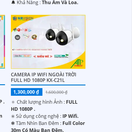
️🔔 Khả Năng :
Thu Âm Và Loa.
CAMERA IP WIFI NGOÀI TRỜI
FULL HD 1080P KX-C21L
1,300,000 ₫
1,600,000 ₫
 .
🔅 Chất lượng hình Ảnh :
FULL
HD 1080P .
0m
✳️ Sử dụng công nghệ :
IP Wifi.
❃ Tầm Nhìn Ban Đêm :
Full Color
30m Có Màu Ban Ðêm.