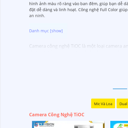
hình ảnh màu rõ ràng vào ban đêm, giúp bạn dễ dàng
đặt dễ dàng và linh hoạt. Công nghệ Full Color giú
an ninh.
Camera công nghệ TiOC là một loại camera an 
thiết kế để cung cấp hình ảnh sắt nét và chất
doanh nghiệp của bạn.
Với công nghệ TiOC, camera có khả năng phân b
hiện sự việc đáng ngờ. Camera TiOC cũng được
ánh sáng yếu.
Với khả năng ghi hình sắc nét và độ phân giả
doanh nghiệp của mình. Đồng thời, tính năng
cách thuận tiện.
Mic Và Loa
Dual 
Camera Công Nghệ TiOC