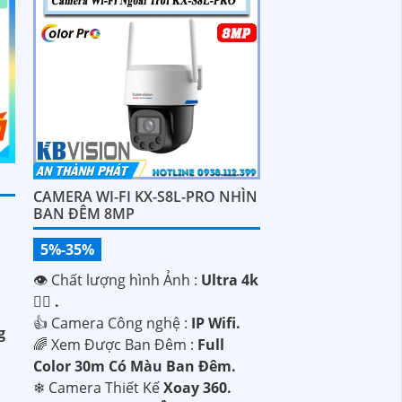
CAMERA WI-FI KX-S8L-PRO NHÌN
BAN ĐÊM 8MP
5%-35%
👁 Chất lượng hình Ảnh :
Ultra 4k
👍🏾 .
👍 Camera Công nghệ :
IP Wifi.
g
🌈 Xem Được Ban Đêm :
Full
Color 30m Có Màu Ban Ðêm.
❄ Camera Thiết Kế
Xoay 360.