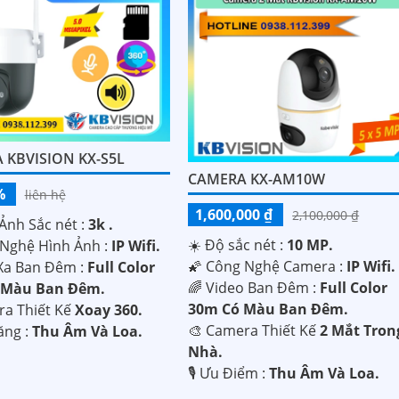
 KBVISION KX-S5L
CAMERA KX-AM10W
%
liên hệ
1,600,000 ₫
2,100,000 ₫
Ảnh Sắc nét :
3k .
☀️ Độ sắc nét :
10 MP.
Nghệ Hình Ảnh :
IP Wifi.
🌠 Công Nghệ Camera :
IP Wifi.
Xa Ban Đêm :
Full Color
🌈 Video Ban Đêm :
Full Color
 Màu Ban Ðêm.
30m Có Màu Ban Ðêm.
ra Thiết Kế
Xoay 360.
🎨 Camera Thiết Kế
2 Mắt Tron
ăng :
Thu Âm Và Loa.
Nhà.
️🎙 Ưu Điểm :
Thu Âm Và Loa.