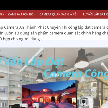
FI
CAMERA TRỌN BỘ
CAMERA QUAN SÁT GIÁ RẺ
TƯ VẤN LẮP ĐẶT 
ắp Camera An Thành Phát Chuyên Thi công lắp đặt camera 
 tín Luôn sử dủng sản phẩm camera quan sát chính hãng ch
hù hợp cho người dùng.