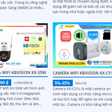
là một thiết bị chuyên dụng được 
Trang bị công nghệ
dụng để giám sát và bảo vệ các kh
ược Sáng DWDR và thiếu
vực trong nhà hoặc ngoài trời. Với độ
l Color 30m camera hoàn
phân giải cao và công nghệ cảm bi
tiên tiến, camera này cho phép bạ
xem hình ảnh rõ nét và chi tiết
 WIFI KBVISION KX-S5W
CAMERA WIFI KBVISION KX-C5
000 ₫
5%-35%
1,900,000 ₫
liên hệ
P Wifi KX-S5W với hình ảnh
Camera KX-C51L là một camera an
g sắc nét 5.0 megapixel,
ninh tiện dụng có chức năng micro
áng Full Color 30m, khả
và loa tích hợp để nghe và nói cùn
y 360 độ, thu âm và âm
một lúc. Camera có khả năng kết nối
wifi và sử dụng công nghệ ánh sán