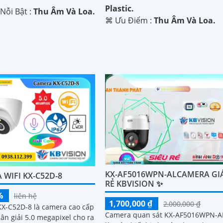
Plastic.
Nỗi Bật :
Thu Âm Và Loa.
️⌘ Ưu Điểm :
Thu Âm Và Loa.
KX-AF5016WPN-ALCAMERA GI
WIFI KX-C52D-8
RẺ KBVISION ✨
%
liên hệ
1,700,000 ₫
2,000,000 ₫
X-C52D-8 là camera cao cấp
Camera quan sát KX-AF5016WPN-A
ân giải 5.0 megapixel cho ra