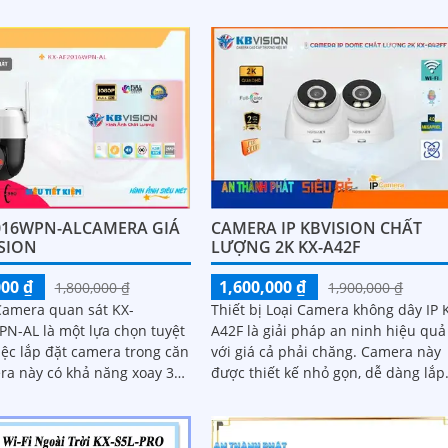
kép cho hình ảnh sắc nét đến 5
016WPN-ALCAMERA GIÁ
CAMERA IP KBVISION CHẤT
ISION
LƯỢNG 2K KX-A42F
000 ₫
1,600,000 ₫
1,800,000 ₫
1,900,000 ₫
 Camera quan sát KX-
Thiết bị Loại Camera không dây IP 
N-AL là một lựa chọn tuyệt
A42F là giải pháp an ninh hiệu quả
iệc lắp đặt camera trong căn
với giá cả phải chăng. Camera này
được thiết kế nhỏ gọn, dễ dàng lắp
hình ảnh siêu sáng và đẹp
đặt và sử dụng
hân giải FULL HD 1080P