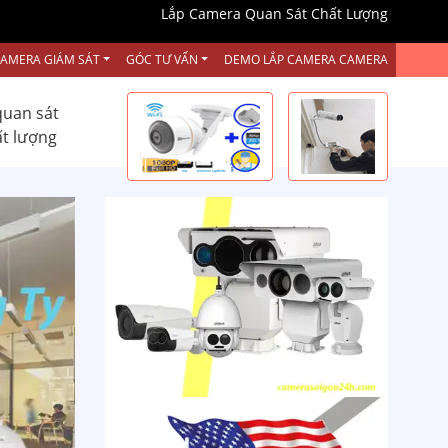
Lắp Camera Quan Sát Chất Lượng
CAMERA GIÁM SÁT
GÓC TƯ VẤN
DEMO LẮP CAMERA CAMERA
quan sát
ất lượng