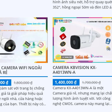
hình ảnh siêu nét, hỗ trợ quay qué
lượng đáng tin cậy
352°, hồng ngoại 50m và đèn LED 
sáng ấm lên đến 40m
CAMERA KBVISION KX-
F CAMERA WIFI NGOÀI
A4013WN-A
Á RẺ
1,400,000 ₫
000 ₫
1,700,000 ₫
1,800,000 ₫
Camera KX-A4013WN-A là một
iám sát với trang bị chống
Camera giá rẻ, nhưng mang lại chấ
giả là giải pháp hiệu quả
lượng hình ảnh tuyệt vời. Với công
ệ ngôi nhà, cửa hàng hoặc
nghệ CMOS, camera này mang lại
ạn. Thiết bị này có
hình ảnh sáng đẹp, đặc biệt là khi
 phân biệt người và xe với