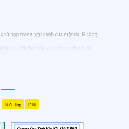
p phù hợp trong ngữ cảnh của một đại lý công
hận ưu đãi đặc biệt và được tư vấn về giải
ược hỗ trợ tốt nhất từ đội ngũ chuyên gia có
 đến với chúng tôi để trải nghiệm dịch vụ tốt
bán hàng của bạn. Nếu có bất kỳ yêu cầu hay
AI Coding
IP66