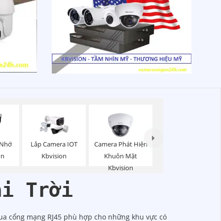
Camera Phát Hiện
 Nhớ
Lắp Camera IOT
Khuôn Mặt
on
Kbvision
Kbvision
ài Trời
c qua cổng mạng RJ45 phù hợp cho những khu vực có