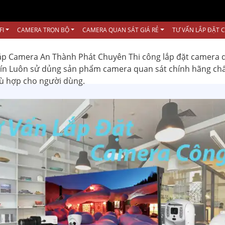
FI
CAMERA TRỌN BỘ
CAMERA QUAN SÁT GIÁ RẺ
TƯ VẤN LẮP ĐẶT 
ắp Camera An Thành Phát Chuyên Thi công lắp đặt camera 
 tín Luôn sử dủng sản phẩm camera quan sát chính hãng ch
hù hợp cho người dùng.