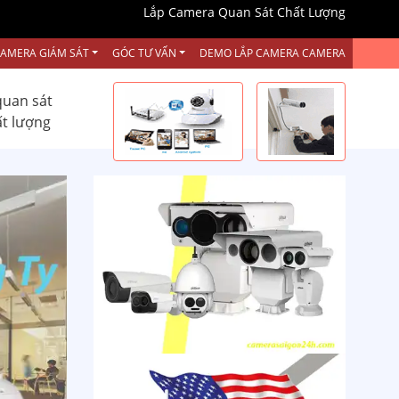
Lắp Camera Quan Sát Chất Lượng
CAMERA GIÁM SÁT
GÓC TƯ VẤN
DEMO LẮP CAMERA CAMERA
quan sát
ất lượng