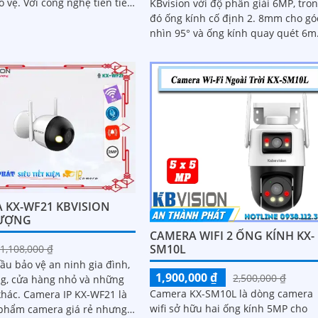
ghệ tiên tiến,
KBvision với độ phân giải 6MP, tro
ày mang đến hình ảnh sắc
đó ống kính cố định 2. 8mm cho gó
ất lượng cao, cho phép
nhìn 95° và ống kính quay quét 6
ng giám sát từ xa một cách
điều khiển từ xa góc ngang 352°
 KX-WF21 KBVISION
LƯỢNG
CAMERA WIFI 2 ỐNG KÍNH KX-
SM10L
1,108,000 ₫
ầu bảo vệ an ninh gia đình,
1,900,000 ₫
2,500,000 ₫
g, cửa hàng nhỏ và những
Camera KX-SM10L là dòng camera
P KX-WF21 là
wifi sở hữu hai ống kính 5MP cho
phẩm camera giá rẻ nhưng