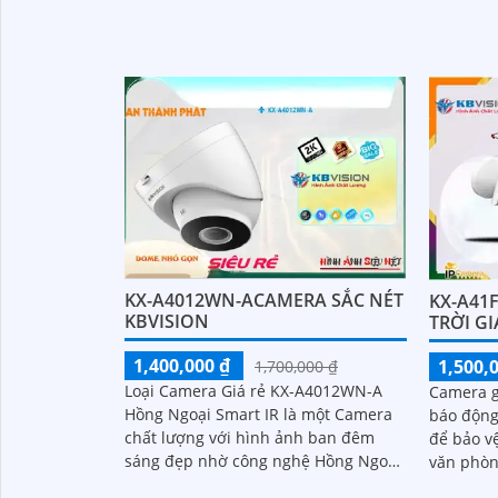
với chất 
KX-A4012WN-ACAMERA SẮC NÉT
KX-A41
KBVISION
TRỜI GI
1,400,000 ₫
1,500,
1,700,000 ₫
Loại Camera Giá rẻ KX-A4012WN-A
Camera g
Hồng Ngoại Smart IR là một Camera
báo động 
chất lượng với hình ảnh ban đêm
để bảo v
sáng đẹp nhờ công nghệ Hồng Ngoại
văn phòng của b
30m. Được thiết kế phù hợp để lắp
khả năng