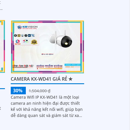
t
dây này mang đến sự tiện lợi cho
ánh
người dùng
CAMERA KX-WD41 GIÁ RẺ ✮
30%
1,504,000 ₫
Camera Wifi IP KX-WD41 là một loại
camera an ninh hiện đại được thiết
t
kế với khả năng kết nối wifi, giúp bạn
dễ dàng quan sát và giám sát từ xa
thông qua điện thoại di động hoặc...