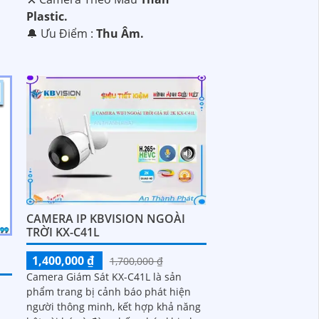
Plastic.
️🔔 Ưu Điểm :
Thu Âm.
CAMERA IP KBVISION NGOÀI
TRỜI KX-C41L
-
1,400,000 ₫
1,700,000 ₫
Camera Giám Sát KX-C41L là sản
phẩm trang bị cảnh báo phát hiện
người thông minh, kết hợp khả năng