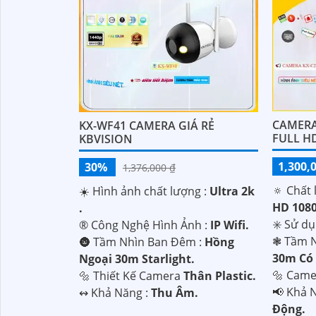
CAMERA 
KX-WF41 CAMERA GIÁ RẺ
FULL HD
KBVISION
1,300,
30%
1,376,000 ₫
🔅 Chất 
☀️ Hình ảnh chất lượng :
Ultra 2k
HD 1080
.
✳️ Sử d
®️ Công Nghệ Hình Ảnh :
IP Wifi.
❃ Tầm N
🌚 Tầm Nhìn Ban Đêm :
Hồng
30m Có
Ngoại 30m Starlight.
🔩 Came
🔩 Thiết Kế Camera
Thân Plastic.
'
️📢 Khả 
️↭ Khả Năng :
Thu Âm.
Động.