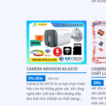
sát và bảo vệ. Với công n
Color 30m IP Wifi lưu trữ 256GB
camera n
nét và ch
người dù
dễ dàng
CAMERA KBVISION KX-A51D
CAMERA
CHẤT 
5%-35%
liên hệ
30%
Camera KX-A51D là sự lựa chọn hoàn
với nhu c
hảo cho hệ thống giám sát. Với công
văn phòn
nghệ đèn LED ban đêm không dây
khu vực khác. Camera I
khe thẻ nhớ 256GB và chất lượng
một sản 
hình ảnh 5.0 MP hình ảnh sắc nét