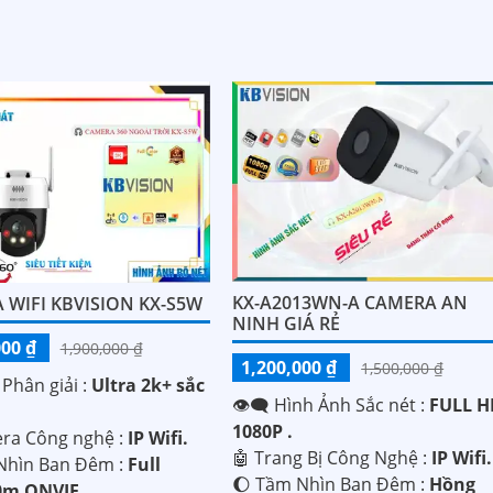
KX-A2013WN-A CAMERA AN
 WIFI KBVISION KX-S5W
NINH GIÁ RẺ
000 ₫
1,900,000 ₫
1,200,000 ₫
1,500,000 ₫
 Phân giải :
Ultra 2k+ sắc
👁️‍🗨 Hình Ảnh Sắc nét :
FULL H
1080P .
ra Công nghệ :
IP Wifi.
🤖️ Trang Bị Công Nghệ :
IP Wifi.
Nhìn Ban Đêm :
Full
🌔 Tầm Nhìn Ban Đêm :
Hồng
0m ONVIF.