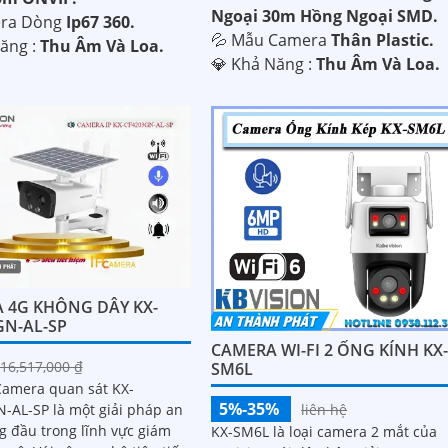
Ngoại 30m Hồng Ngoại SMD.
era Dòng
Ip67 360.
💦 Mẫu Camera
Thân Plastic.
Năng :
Thu Âm Và Loa.
️💎 Khả Năng :
Thu Âm Và Loa.
 4G KHÔNG DÂY KX-
GN-AL-SP
CAMERA WI-FI 2 ỐNG KÍNH KX
16,517,000 ₫
SM6L
 Camera quan sát KX-
5%-35%
liên hệ
-AL-SP là một giải pháp an
g đầu trong lĩnh vực giám
KX-SM6L là loại camera 2 mắt của