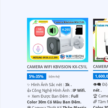
CAMERA
CAMERA WIFI KBVISION KX-C51L
1,600,
5%-35%
liên hệ
👁️‍🗨 Độ
✨ Hình Ảnh Sắc nét :
3k .
nét .
👍 Công Nghệ Hình Ảnh :
IP Wifi.
🏆 Came
🔅 Xem Được Ban Đêm :
Full
🌈 Tầm 
Color 30m Có Màu Ban Ðêm.
Color 3
🕸️ Camera Thiết Kế
Thân Plastic.