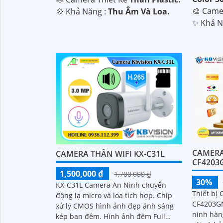
🎨 Cam
️💠 Khả Năng :
Thu Âm Và Loa.
️✨ Khả 
CAMERA
CAMERA THÂN WIFI KX-C31L
CF4203
1,500,000 ₫
1,700,000 ₫
30%
KX-C31L Camera An Ninh chuyển
Thiết bị
động lạ micro và loa tích hợp. Chip
CF4203GN
xử lý CMOS hình ảnh đẹp ánh sáng
ninh hàn
kép ban đêm. Hình ảnh đêm Full