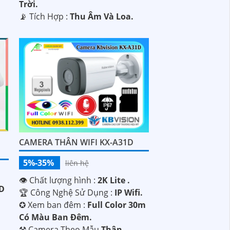
Trời.
️📡 Tích Hợp :
Thu Âm Và Loa.
CAMERA THÂN WIFI KX-A31D
5%-35%
liên hệ
👁 Chất lượng hình :
2K Lite .
D
🏆 Công Nghệ Sử Dụng :
IP Wifi.
✪ Xem ban đêm :
Full Color 30m
Có Màu Ban Ðêm.
⚒ Camera Theo Mẫu
Thân