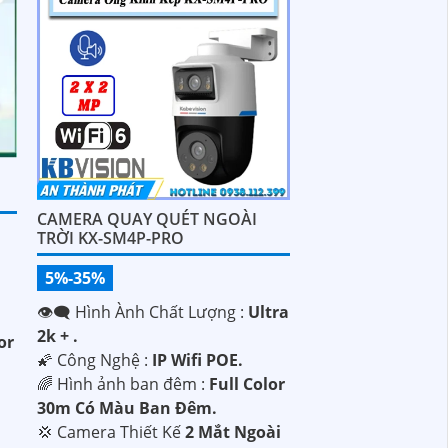
CAMERA QUAY QUÉT NGOÀI
TRỜI KX-SM4P-PRO
5%-35%
👁️‍🗨 Hình Ành Chất Lượng :
Ultra
2k + .
or
🌠 Công Nghệ :
IP Wifi POE.
🌈 Hình ảnh ban đêm :
Full Color
30m Có Màu Ban Ðêm.
💢 Camera Thiết Kế
2 Mắt Ngoài