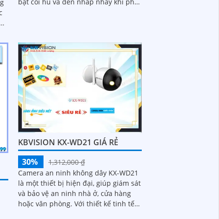
bật còi hú và đèn nhấp nháy khi phát
ng
hiện xâm nhập. Sử dụng công nghệ
c
chip xử...
mm
KBVISION KX-WD21 GIÁ RẺ
30%
1,312,000 ₫
Camera an ninh không dây KX-WD21
là một thiết bị hiện đại, giúp giám sát
và bảo vệ an ninh nhà ở, cửa hàng
hoặc văn phòng. Với thiết kế tinh tế
và dễ dàng lắp đặt, camera không