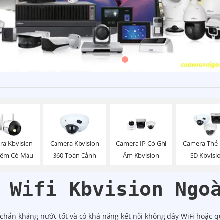
ra Kbvision
Camera Kbvision
Camera IP Có Ghi
Camera Thẻ
Đêm Có Màu
360 Toàn Cảnh
Âm Kbvision
SD Kbvisi
 Wifi Kbvision Ngo
c chắn kháng nước tốt và có khả năng kết nối không dây WiFi hoặ