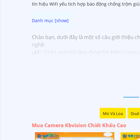
tín hiệu WiFi yếu tích hợp báo động chống trộm gi
Chào bạn, dưới đây là một số câu giới thiệu 
nghệ:
🛃
1:
"Chào anh/chị! Bạn đang tìm kiếm Camera K
pháp chính xác nhất cho nhu cầu an ninh của 
️🏅️
2:
"Bạn muốn mua Camera Kbvision với giá ưu
kinh nghiệm!"
️🥈
3:
"Chúng tôi cam kết cung cấp Camera Kbvis
nhất và nhận được sự tư vấn chuyên nghiệp về 
Hy vọng những câu giới thiệu trên sẽ giúp bạn
câu hỏi nào khác, bạn có thể chia sẻ để tôi hỗ
Mic Và Loa
Dual 
Mua Camera Kbvision Chiết Khấu Cao