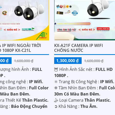
KX-A21F CAMERA IP WIFI
IP WIFI NGOÀI TRỜI
CHỐNG NƯỚC
 1080P KX-C21L
1,300,000 ₫
000 ₫
1,600,000 ₫
1,600,000 ₫
🦉 Hình Ảnh Sắc nét :
FULL HD
lượng hình Ảnh :
FULL
1080P .
P .
⚛️ Trang Bị Công Nghệ :
IP Wifi.
ụng công nghệ :
IP Wifi.
❈ Tầm Nhìn Ban Đêm :
Full Col
hìn Ban Đêm :
Full Color
30m Có Màu Ban Ðêm.
 Màu Ban Ðêm.
🤹 Loại Camera
Thân Plastic.
ra Thiết Kế
Thân Plastic.
️➲ Khả Năng :
Thu Âm.
Năng :
Báo Động Chuyển