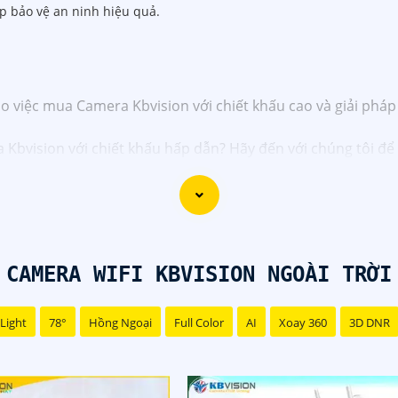
úp bảo vệ an ninh hiệu quả.
cho việc mua Camera Kbvision với chiết khấu cao và giải phá
bvision với chiết khấu hấp dẫn? Hãy đến với chúng tôi để n
bạn!"
 đãi và giải pháp phù hợp? Liên hệ ngay với chúng tôi để đ
ion chính hãng với chiết khấu cao nhất trên thị trường. Hãy
giải pháp an ninh cần thiết!"
CAMERA WIFI KBVISION NGOÀI TRỜI
 thành công trong việc tiếp cận khách hàng và tăng cơ hội 
 trợ bạn tốt hơn!
Light
78°
Hồng Ngoại
Full Color
AI
Xoay 360
3D DNR