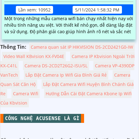
Lần xem: 10952
5/11/2024 1:58:32 PM
Một trong những mẫu camera wifi bán chạy nhất hiện nay với
nhiều tính năng ưu việt. Với thiết kế nhỏ gọn, dễ dàng lắp đặt
và sử dụng. Độ phân giải cao giúp hình ảnh rõ nét và sắc nét
Thông Tin:
Camera quan sát IP HIKVISION DS-2CD2421G0-IW
Video Wall KBvision KX-FV04E
Camera IP Kbvision Ngoài Trời
KX-C41L
Camera DS-2CD2T26G2-ISU/SL
Camera VP-4390DP
VanTech
Lắp Đặt Camera Ip Wifi Gia Đình Giá Rẻ
Camera
Quan Sát Căn Hộ
Lắp Đặt Camera Wifi Huyện Bình Chánh Giá
Re
Camera Wifi
Hướng Dẫn Cài Đặt Camera Kbone Ip Wifi
Của Kbvision
CÔNG NGHỆ ACUSENSE LÀ GÌ