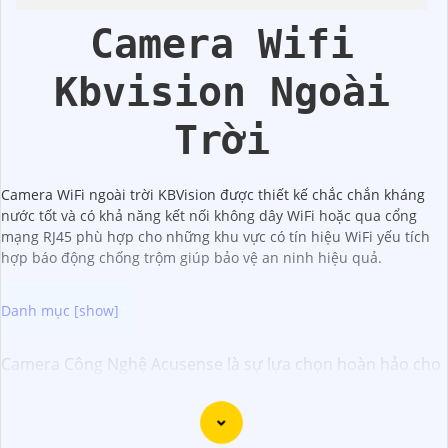
Kbvision
Camera Wifi
Kbvision Ngoài
Trời
Camera WiFi ngoài trời KBVision được thiết kế chắc chắn kháng
nước tốt và có khả năng kết nối không dây WiFi hoặc qua cổng
mạng RJ45 phù hợp cho những khu vực có tín hiệu WiFi yếu tích
hợp báo động chống trộm giúp bảo vệ an ninh hiệu quả.
Camera Công Nghệ Acusense là sự lựa chọn hoàn hảo cho
việc giám sát an ninh với chất lượng cao và giá cả phải
chăng. Với công nghệ Acusense tiên tiến, camera có khả
năng nhận diện và phân biệt chính xác giữa con người và