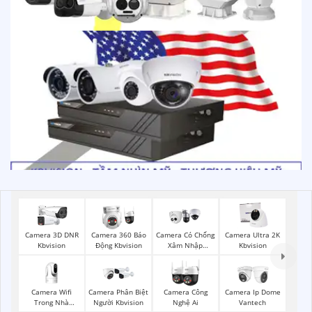
Camera 3D DNR
Camera 360 Báo
Camera Có Chống
Camera Ultra 2K
Kbvision
Động Kbvision
Xâm Nhập
Kbvision
Kbvision
Camera Wifi
Camera Phân Biệt
Camera Công
Camera Ip Dome
Trong Nhà
Người Kbvision
Nghệ Ai
Vantech