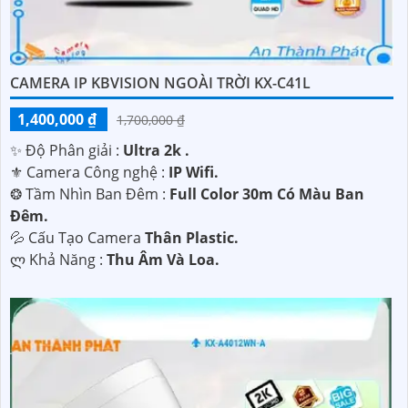
CAMERA IP KBVISION NGOÀI TRỜI KX-C41L
1,400,000 ₫
1,700,000 ₫
✨ Độ Phân giải :
Ultra 2k .
⚜️ Camera Công nghệ :
IP Wifi.
❂ Tầm Nhìn Ban Đêm :
Full Color 30m Có Màu Ban
Ðêm.
💦 Cấu Tạo Camera
Thân Plastic.
️ლ Khả Năng :
Thu Âm Và Loa.