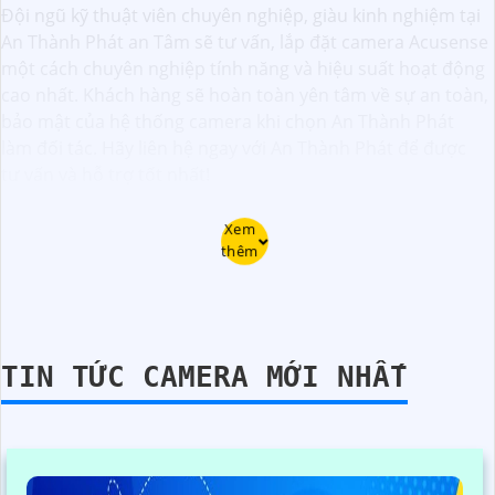
Đội ngũ kỹ thuật viên chuyên nghiệp, giàu kinh nghiệm tại
An Thành Phát an Tâm sẽ tư vấn, lắp đặt camera Acusense
một cách chuyên nghiệp tính năng và hiệu suất hoạt động
cao nhất. Khách hàng sẽ hoàn toàn yên tâm về sự an toàn,
bảo mật của hệ thống camera khi chọn An Thành Phát
làm đối tác. Hãy liên hệ ngay với An Thành Phát để được
tư vấn và hỗ trợ tốt nhất!
Xem
thêm
TIN TỨC CAMERA MỚI NHẤT