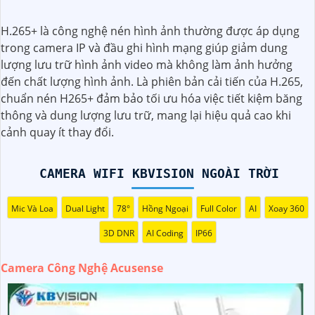
vật thể khác, giúp giảm tối đa các cảnh báo giả mạo. Đồng
thời, chất lượng hình ảnh sắc nét và độ phân giải cao giúp
H.265+ là công nghệ nén hình ảnh thường được áp dụng
bạn quan sát mọi góc độ một cách rõ ràng. Khám phá
trong camera IP và đầu ghi hình mạng giúp giảm dung
ngay và đầu tư vào Camera Acusense để bảo vệ tài sản và
lượng lưu trữ hình ảnh video mà không làm ảnh hưởng
gia đình của bạn ngay hôm nay!
đến chất lượng hình ảnh. Là phiên bản cải tiến của H.265,
chuẩn nén H265+ đảm bảo tối ưu hóa việc tiết kiệm băng
thông và dung lượng lưu trữ, mang lại hiệu quả cao khi
cảnh quay ít thay đổi.
CAMERA WIFI KBVISION NGOÀI TRỜI
Mic Và Loa
Dual Light
78°
Hồng Ngoại
Full Color
AI
Xoay 360
'
3D DNR
AI Coding
IP66
Camera Công Nghệ Acusense