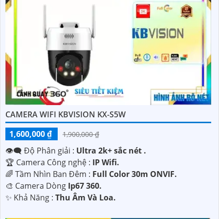
CAMERA WIFI KBVISION KX-S5W
1,600,000 ₫
1,900,000 ₫
👁️‍🗨 Độ Phân giải :
Ultra 2k+ sắc nét .
🏆 Camera Công nghệ :
IP Wifi.
🌈 Tầm Nhìn Ban Đêm :
Full Color 30m ONVIF.
🎨 Camera Dòng
Ip67 360.
️✨ Khả Năng :
Thu Âm Và Loa.