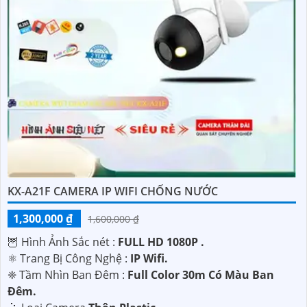
KX-A21F CAMERA IP WIFI CHỐNG NƯỚC
1,300,000 ₫
1,600,000 ₫
🦉 Hình Ảnh Sắc nét :
FULL HD 1080P .
⚛️ Trang Bị Công Nghệ :
IP Wifi.
❈ Tầm Nhìn Ban Đêm :
Full Color 30m Có Màu Ban
Ðêm.