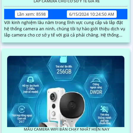
LẮP CAMERA CHO CƠ SỞ Y TẾ GIÁ RẺ
Lần xem: 8598
6/15/2024 10:24:50 AM
Với kinh nghiệm lâu năm trong lĩnh vực cung cấp và lắp đặt
hệ thống camera an ninh, chúng tôi tự hào giới thiệu dịch vụ
lắp camera cho cơ sở y tế với giá cả phải chăng. Hệ thống...
MẪU CAMERA WIFI BÁN CHẠY NHẤT HIỆN NAY