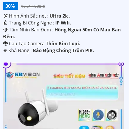
30%
16,517,000 ₫
💯 Hình Ảnh Sắc nét :
Ultra 2k .
🤖️ Trang Bị Công Nghệ :
IP Wifi.
🔴 Tầm Nhìn Ban Đêm :
Hồng Ngoại 50m Có Màu Ban
Đêm.
🐉️ Cấu Tạo Camera
Thân Kim Loại.
️♚ Khả Năng :
Báo Động Chống Trộm PIR.