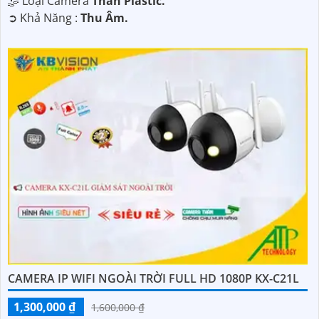
🤹 Loại Camera
Thân Plastic.
️➲ Khả Năng :
Thu Âm.
CAMERA IP WIFI NGOÀI TRỜI FULL HD 1080P KX-C21L
1,300,000 ₫
1,600,000 ₫