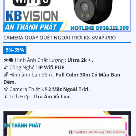
CAMERA QUAY QUÉT NGOÀI TRỜI KX-SM4P-PRO
5%-35%
👁️‍🗨 Hình Ành Chất Lượng :
Ultra 2k + .
🌠 Công Nghệ :
IP Wifi POE.
🌈 Hình ảnh ban đêm :
Full Color 30m Có Màu Ban
Ðêm.
💢 Camera Thiết Kế
2 Mắt Ngoài Trời.
️📡 Tích Hợp :
Thu Âm Và Loa.