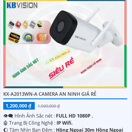
KX-A2013WN-A CAMERA AN NINH GIÁ RẺ
1,200,000 ₫
1,500,000 ₫
👁️‍🗨 Hình Ảnh Sắc nét :
FULL HD 1080P .
🤖️ Trang Bị Công Nghệ :
IP Wifi.
🌔 Tầm Nhìn Ban Đêm :
Hồng Ngoại 30m Hồng Ngoại