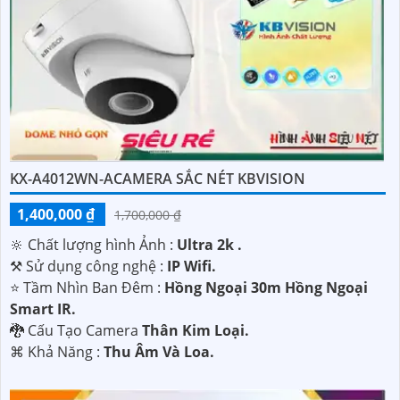
KX-A4012WN-ACAMERA SẮC NÉT KBVISION
1,400,000 ₫
1,700,000 ₫
🔆 Chất lượng hình Ảnh :
Ultra 2k .
⚒ Sử dụng công nghệ :
IP Wifi.
⭐ Tầm Nhìn Ban Đêm :
Hồng Ngoại 30m Hồng Ngoại
Smart IR.
🐉️ Cấu Tạo Camera
Thân Kim Loại.
️⌘ Khả Năng :
Thu Âm Và Loa.