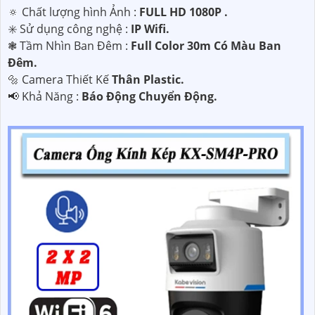
🔅 Chất lượng hình Ảnh :
FULL HD 1080P .
✳️ Sử dụng công nghệ :
IP Wifi.
❃ Tầm Nhìn Ban Đêm :
Full Color 30m Có Màu Ban
Ðêm.
🔩 Camera Thiết Kế
Thân Plastic.
️📢 Khả Năng :
Báo Động Chuyển Động.