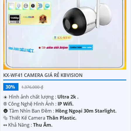
KX-WF41 CAMERA GIÁ RẺ KBVISION
30%
1,376,000 ₫
☀️ Hình ảnh chất lượng :
Ultra 2k .
®️ Công Nghệ Hình Ảnh :
IP Wifi.
🌚 Tầm Nhìn Ban Đêm :
Hồng Ngoại 30m Starlight.
🔩 Thiết Kế Camera
Thân Plastic.
️↭ Khả Năng :
Thu Âm.