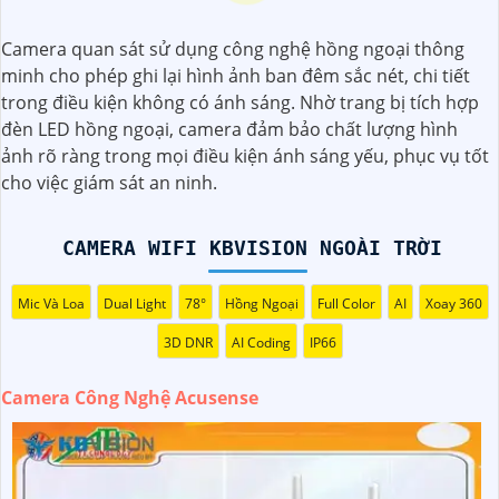
vật thể khác, giúp giảm tối đa các cảnh báo giả mạo. Đồng
thời, chất lượng hình ảnh sắc nét và độ phân giải cao giúp
Camera quan sát sử dụng công nghệ hồng ngoại thông
bạn quan sát mọi góc độ một cách rõ ràng. Khám phá
minh cho phép ghi lại hình ảnh ban đêm sắc nét, chi tiết
ngay và đầu tư vào Camera Acusense để bảo vệ tài sản và
trong điều kiện không có ánh sáng. Nhờ trang bị tích hợp
gia đình của bạn ngay hôm nay!
đèn LED hồng ngoại, camera đảm bảo chất lượng hình
ảnh rõ ràng trong mọi điều kiện ánh sáng yếu, phục vụ tốt
cho việc giám sát an ninh.
CAMERA WIFI KBVISION NGOÀI TRỜI
Mic Và Loa
Dual Light
78°
Hồng Ngoại
Full Color
AI
Xoay 360
3D DNR
AI Coding
IP66
'
Camera Công Nghệ Acusense