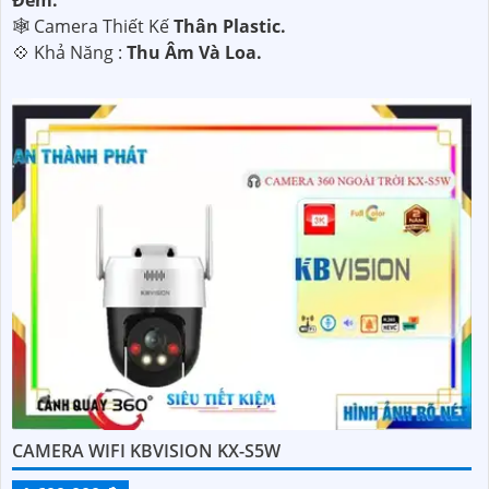
Ðêm.
🕸️ Camera Thiết Kế
Thân Plastic.
️💠 Khả Năng :
Thu Âm Và Loa.
CAMERA WIFI KBVISION KX-S5W