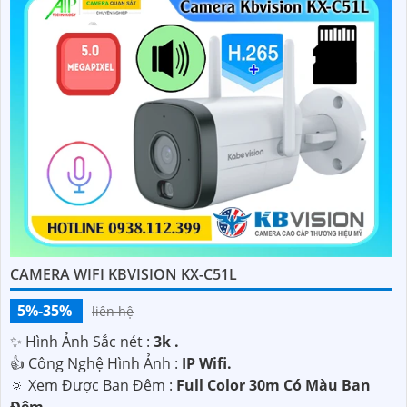
CAMERA WIFI KBVISION KX-C51L
5%-35%
liên hệ
✨ Hình Ảnh Sắc nét :
3k .
👍 Công Nghệ Hình Ảnh :
IP Wifi.
🔅 Xem Được Ban Đêm :
Full Color 30m Có Màu Ban