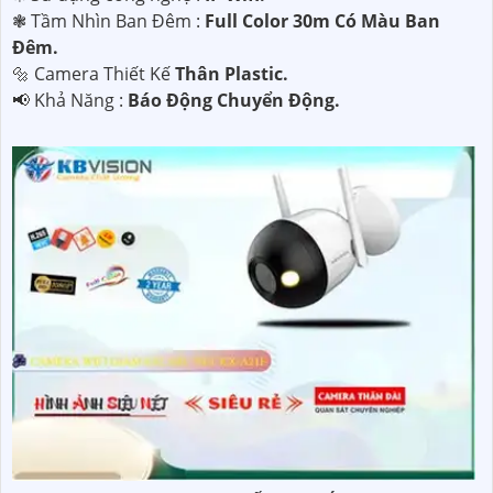
❃ Tầm Nhìn Ban Đêm :
Full Color 30m Có Màu Ban
Ðêm.
🔩 Camera Thiết Kế
Thân Plastic.
️📢 Khả Năng :
Báo Động Chuyển Động.