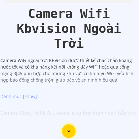
Kbvision
Camera Wifi
Kbvision Ngoài
Trời
Camera WiFi ngoài trời KBVision được thiết kế chắc chắn kháng
nước tốt và có khả năng kết nối không dây WiFi hoặc qua cổng
mạng RJ45 phù hợp cho những khu vực có tín hiệu WiFi yếu tích
hợp báo động chống trộm giúp bảo vệ an ninh hiệu quả.
Camera Công Nghệ Acusense là sự lựa chọn hoàn hảo cho
việc giám sát an ninh với chất lượng cao và giá cả phải
chăng. Với công nghệ Acusense tiên tiến, camera có khả
năng nhận diện và phân biệt chính xác giữa con người và