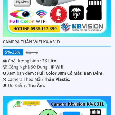
CAMERA THÂN WIFI KX-A31D
5%-35%
liên hệ
👁 Chất lượng hình :
2K Lite .
🏆 Công Nghệ Sử Dụng :
IP Wifi.
✪ Xem ban đêm :
Full Color 30m Có Màu Ban Ðêm.
⚒ Camera Theo Mẫu
Thân Plastic.
️🔔 Ưu Điểm :
Thu Âm.