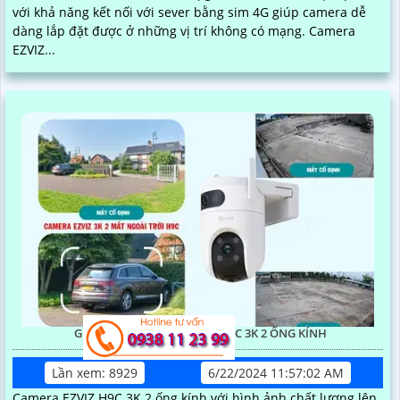
với khả năng kết nối với sever bằng sim 4G giúp camera dễ
dàng lắp đặt được ở những vị trí không có mạng. Camera
EZVIZ...
GIỚI THIỆU CAMERA EZVIZ H9C 3K 2 ỐNG KÍNH
Lần xem: 8929
6/22/2024 11:57:02 AM
Camera EZVIZ H9C 3K 2 ống kính với hình ảnh chất lượng lên