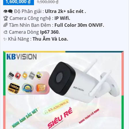
1,600,000 ₫
1,900,000 ₫
👁️‍🗨 Độ Phân giải :
Ultra 2k+ sắc nét .
🏆 Camera Công nghệ :
IP Wifi.
🌈 Tầm Nhìn Ban Đêm :
Full Color 30m ONVIF.
🎨 Camera Dòng
Ip67 360.
️✨ Khả Năng :
Thu Âm Và Loa.