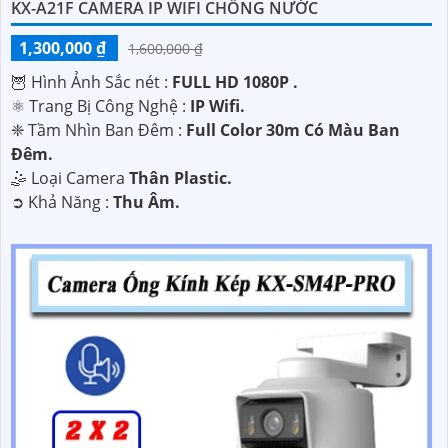
KX-A21F CAMERA IP WIFI CHỐNG NƯỚC
1,300,000 ₫
1,600,000 ₫
🦉 Hình Ảnh Sắc nét :
FULL HD 1080P .
⚛️ Trang Bị Công Nghệ :
IP Wifi.
❈ Tầm Nhìn Ban Đêm :
Full Color 30m Có Màu Ban
Ðêm.
🤹 Loại Camera
Thân Plastic.
️➲ Khả Năng :
Thu Âm.