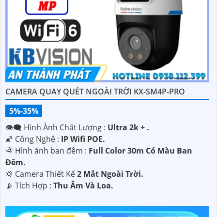
CAMERA QUAY QUÉT NGOÀI TRỜI KX-SM4P-PRO
5%-35%
👁️‍🗨 Hình Ành Chất Lượng :
Ultra 2k + .
🌠 Công Nghệ :
IP Wifi POE.
🌈 Hình ảnh ban đêm :
Full Color 30m Có Màu Ban
Ðêm.
💢 Camera Thiết Kế
2 Mắt Ngoài Trời.
️📡 Tích Hợp :
Thu Âm Và Loa.