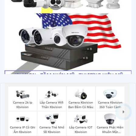
Camera 2k Ip
Lắp Camera Wifi
Camera Kbvision
Camera Kbvision
Kbvision
Thân Kbvision
Ban Đêm Có Màu
360 Toàn Cảnh
Camera Phát Hiện
Camera IP Có Ghi
Camera Thẻ Nhớ
Lắp Camera IOT
Khuôn Mặt
Âm Kbvision
SD Kbvision
Kbvision