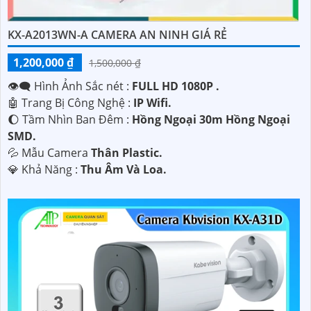
KX-A2013WN-A CAMERA AN NINH GIÁ RẺ
1,200,000 ₫
1,500,000 ₫
👁️‍🗨 Hình Ảnh Sắc nét :
FULL HD 1080P .
🤖️ Trang Bị Công Nghệ :
IP Wifi.
🌔 Tầm Nhìn Ban Đêm :
Hồng Ngoại 30m Hồng Ngoại
SMD.
💦 Mẫu Camera
Thân Plastic.
️💎 Khả Năng :
Thu Âm Và Loa.