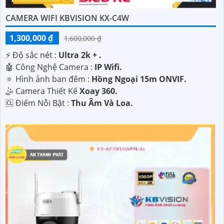
CAMERA WIFI KBVISION KX-C4W
1,300,000 ₫
1,600,000 ₫
️⚡ Độ sắc nét :
Ultra 2k + .
🤖️ Công Nghệ Camera :
IP Wifi.
🔅 Hình ảnh ban đêm :
Hồng Ngoại 15m ONVIF.
🤹 Camera Thiết Kế
Xoay 360.
️🆑 Điểm Nỗi Bật :
Thu Âm Và Loa.