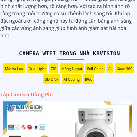
Camera Quan Sát Dùng Pin chính hãng là giải pháp an
hình chất lượng hơn, rõ ràng hơn. Với tạo ra hình ảnh rõ
ninh tiện lợi và hiệu quả cho gia đình và văn phòng cửa
ràng trong môi trường có sự chênh lệch sáng tối. Khi lắp
hàng, với thiết kế nhỏ gọn, dễ dàng lắp đặt ở mọi vị trí mà
đặt ngoài trời, công nghệ này tự động cân bằng ánh sáng
không cần dây nguồn, camera tích hợp công nghệ mới pin
giữa các vùng ánh sáng giúp hình ảnh giám sát hài hòa
bền bỉ đảm bảo hoạt động liên tục giá rẻ.
hơn
CAMERA WIFI TRONG NHÀ KBVISION
Mic Và Loa
Dual Light
78°
Hồng Ngoại
Full Color
AI
Xoay 360
3D DNR
AI Coding
IP66
Lắp Camera Dùng Pin
'