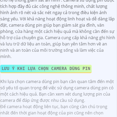
cho hệ thống giám sát an ninh . Camera sử dụng pin được
tích hợp đầy đủ các công nghệ thông minh, chất lượng
hình ảnh rõ nét và sắc nét ngay cả trong điều kiện ánh
sáng yếu. Với khả năng hoạt động linh hoạt và dễ dàng lắp
đặt, camera dùng pin giúp bạn giám sát gia đình, văn
phòng, cửa hàng một cách hiệu quả mà không cần đến sự
hỗ trợ của chuyên gia. Camera cung cấp khả năng ghi hình
và lưu trữ dữ liệu an toàn, giúp bạn yên tâm hơn về an
ninh và an toàn của môi trường sống và làm việc của
mình.
LƯU Ý KHI LỰA CHỌN CAMERA DÙNG PIN
Khi lựa chọn camera dùng pin bạn cần quan tâm đến một
số yếu tố quan trọng để việc sử dụng camera dùng pin có
một cách hiệu quả.
Bạn cần xem xét dung lượng pin của
camera để đáp ứng được nhu cầu sử dụng.
Để camera hoạt động liên tục, bạn cũng cần chú trọng
nhất đến thời gian hoạt động của pin cũng nên chọn