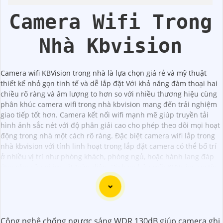
Lượng
Camera Wifi Trong
Nhà Kbvision
Camera wifi KBVision trong nhà là lựa chọn giá rẻ và mỹ thuật
thiết kế nhỏ gọn tinh tế và dễ lắp đặt Với khả năng đàm thoại hai
chiều rõ ràng và âm lượng to hơn so với nhiều thương hiệu cùng
phân khúc camera wifi trong nhà kbvision mang đến trải nghiệm
giao tiếp tốt hơn. Camera kết nối wifi mạnh mẽ giúp truyền tải
hình ảnh sắc nét với độ phân giải cao cho phép theo dõi mọi hoạt
động trong nhà một cách rõ ràng. Đặc biệt camera wifi lắp trong
nhà kbvision với tính linh hoạt trong lắp đặt camera có thể bố trí
ở nhiều vị trí như phòng khách, phòng ngủ, hoặc hành lang đáp
ứng nhu cầu giám sát toàn diện. Dịch vụ hậu mãi KBVision uy tín
đảm bảo sự an tâm cho người dùng.
Công nghệ chống ngược sáng WDR 130dB giúp camera ghi