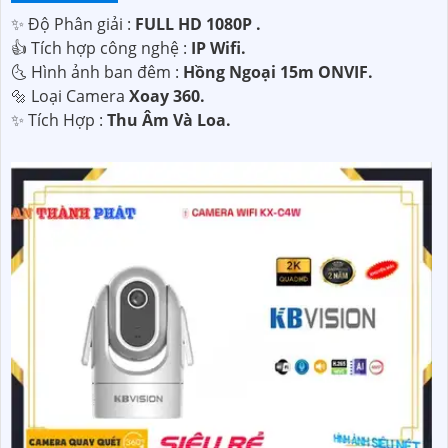
✨ Độ Phân giải :
FULL HD 1080P .
👍 Tích hợp công nghệ :
IP Wifi.
🌜 Hình ảnh ban đêm :
Hồng Ngoại 15m ONVIF.
🔩 Loại Camera
Xoay 360.
️✨ Tích Hợp :
Thu Âm Và Loa.