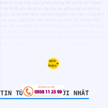
Đơn Vị Cung Cấp Lắp Camera Dùng Pin Uy Tín An Thành
Phát là địa chỉ đáng tin cậy cho các giải pháp an ninh và
giám sát tại Việt Nam. Với kinh nghiệm lâu năm trong lĩnh
vực cung cấp và lắp đặt camera an ninh, An Thành Phát
cam kết mang đến cho khách hàng sự an tâm và hài lòng
cao nhất. Camera đều chất lượng có nguồn gốc xuất xứ rõ
ràng, chính hãng hoạt động ổn định và hiệu quả trong việc
giám sát. Hãy đến với chúng tôi để trải nghiệm dịch vụ
chuyên nghiệp, nhanh chóng và an toàn!
Xem
thêm
TIN TỨC CAMERA MỚI NHẤT