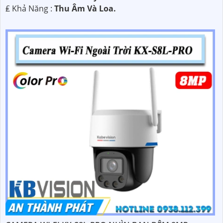
️₤ Khả Năng :
Thu Âm Và Loa.