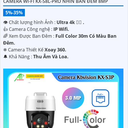
CAMERA WI-FI KX-S8L-PRO NHÌN BAN ĐÊM 8MP
5%-35%
👁 Chất lượng hình Ảnh :
Ultra 4k 👍🏾 .
👍 Camera Công nghệ :
IP Wifi.
🌈 Xem Được Ban Đêm :
Full Color 30m Có Màu Ban
Ðêm.
❄ Camera Thiết Kế
Xoay 360.
️🔔 Khả Năng :
Thu Âm Và Loa.