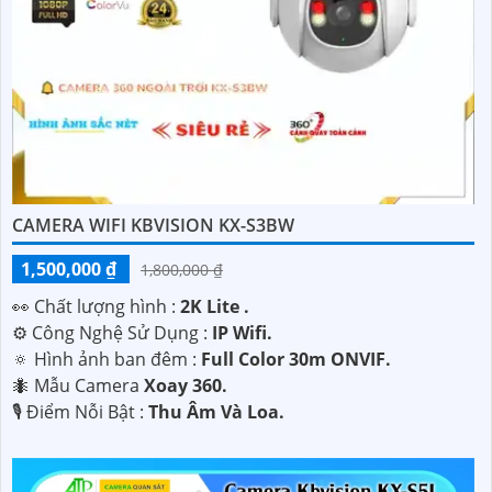
CAMERA WIFI KBVISION KX-S3BW
1,500,000 ₫
1,800,000 ₫
️👀 Chất lượng hình :
2K Lite .
⚙ Công Nghệ Sử Dụng :
IP Wifi.
🔅 Hình ảnh ban đêm :
Full Color 30m ONVIF.
🐜 Mẫu Camera
Xoay 360.
️🎙 Điểm Nỗi Bật :
Thu Âm Và Loa.