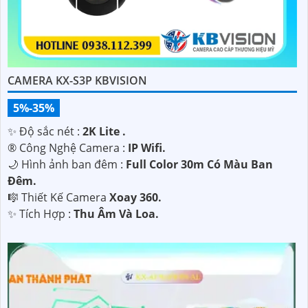
CAMERA KX-S3P KBVISION
5%-35%
✨ Độ sắc nét :
2K Lite .
®️ Công Nghệ Camera :
IP Wifi.
🌙 Hình ảnh ban đêm :
Full Color 30m Có Màu Ban
Ðêm.
🎼️ Thiết Kế Camera
Xoay 360.
️✨ Tích Hợp :
Thu Âm Và Loa.