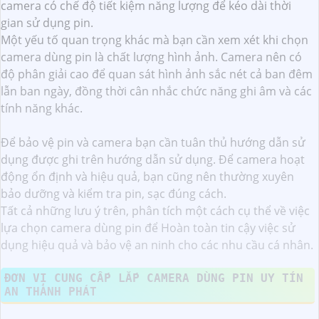
camera có chế độ tiết kiệm năng lượng để kéo dài thời
gian sử dụng pin.
Một yếu tố quan trọng khác mà bạn cần xem xét khi chọn
camera dùng pin là chất lượng hình ảnh. Camera nên có
độ phân giải cao để quan sát hình ảnh sắc nét cả ban đêm
lẫn ban ngày, đồng thời cân nhắc chức năng ghi âm và các
tính năng khác.
Để bảo vệ pin và camera bạn cần tuân thủ hướng dẫn sử
dụng được ghi trên hướng dẫn sử dụng. Để camera hoạt
động ổn định và hiệu quả, bạn cũng nên thường xuyên
bảo dưỡng và kiểm tra pin, sạc đúng cách.
Tất cả những lưu ý trên, phân tích một cách cụ thể về việc
lựa chọn camera dùng pin để Hoàn toàn tin cậy việc sử
dụng hiệu quả và bảo vệ an ninh cho các nhu cầu cá nhân.
ĐƠN VỊ CUNG CẤP LẮP CAMERA DÙNG PIN UY TÍN
AN THÀNH PHÁT