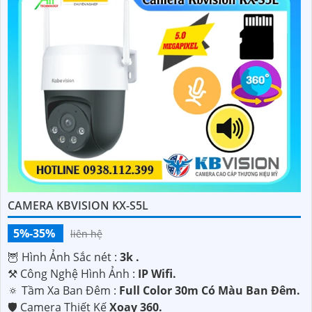
CAMERA KBVISION KX-S5L
5%-35%
liên hệ
🦉 Hình Ảnh Sắc nét :
3k .
⚒ Công Nghệ Hình Ảnh :
IP Wifi.
🔅 Tầm Xa Ban Đêm :
Full Color 30m Có Màu Ban Ðêm.
🛡 Camera Thiết Kế
Xoay 360.