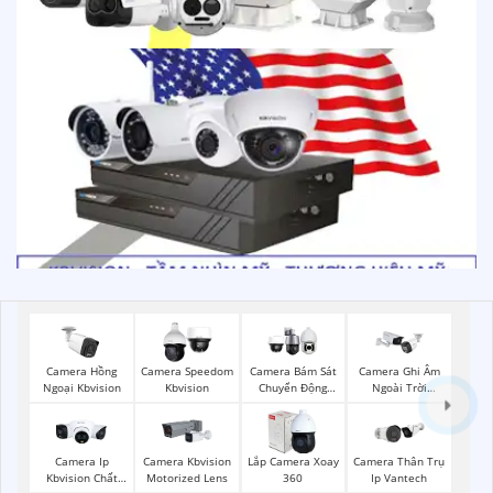
Camera Hồng
Camera Speedom
Camera Bám Sát
Camera Ghi Âm
Ngoại Kbvision
Kbvision
Chuyển Động
Ngoài Trời
Kbvision
Kbvision
Camera Ip
Camera Kbvision
Lắp Camera Xoay
Camera Thân Trụ
Kbvision Chất
Motorized Lens
360
Ip Vantech