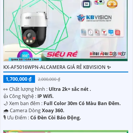
KX-AF5016WPN-ALCAMERA GIÁ RẺ KBVISION ✨
1,700,000 ₫
2,000,000 ₫
️👀 Chất lượng hình :
Ultra 2k+ sắc nét .
👍 Công Nghệ :
IP Wifi.
🌙 Xem ban đêm :
Full Color 30m Có Màu Ban Đêm.
🌧️ Camera Dòng
Xoay 360.
️🎙 Ưu Điểm :
Có Đèn Còi Báo Động.