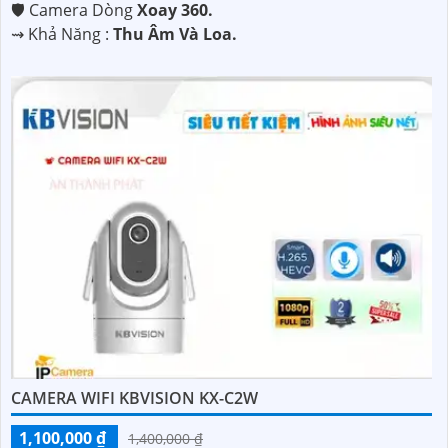
🛡 Camera Dòng
Xoay 360.
️⇝ Khả Năng :
Thu Âm Và Loa.
CAMERA WIFI KBVISION KX-C2W
1,100,000 ₫
1,400,000 ₫