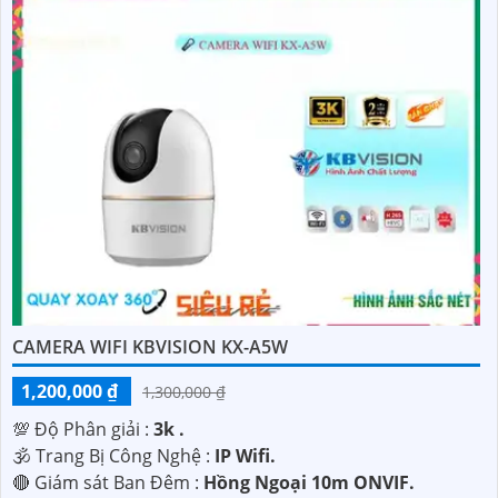
CAMERA WIFI KBVISION KX-A5W
1,200,000 ₫
1,300,000 ₫
💯 Độ Phân giải :
3k .
🕉️ Trang Bị Công Nghệ :
IP Wifi.
🔴 Giám sát Ban Đêm :
Hồng Ngoại 10m ONVIF.