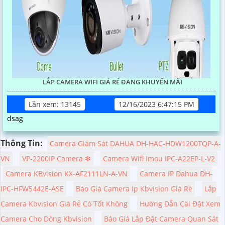
LẮP CAMERA WIFI GIÁ RẺ ĐANG KHUYẾN MÃI
Lần xem: 13145
12/16/2023 6:47:15 PM
dsag
Thông Tin:
Camera Giám Sát DAHUA DH-HAC-HDW1200TQP-A-
VN
VP-2200IP Camera ❇
Camera Wifi Imou IPC-A22EP-L-V2
Camera KBvision KX-AF2111LN-A-VN
Camera IP Dahua DH-
IPC-HFW5442E-ASE
Báo Giá Camera Ip Kbvision Giá Rè
Lắp
Camera Kbvision Giá Rẻ Có Tốt Không
Hường Dẫn Cài Đặt Xem
Camera Cho Dòng Kbvision
Báo Giá Lắp Đặt Camera Quan Sát