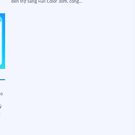
đèn trợ sáng Full Color 30m, công
0
nghệ chống ngược sáng DWDR, khả
năng quay...
ảo
i
m