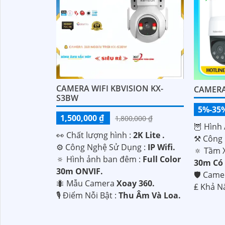
CAMERA WIFI KBVISION KX-
CAMERA
S3BW
5%-35
1,500,000 ₫
1,800,000 ₫
🦉 Hình 
️👀 Chất lượng hình :
2K Lite .
⚒ Công 
⚙ Công Nghệ Sử Dụng :
IP Wifi.
🔅 Tầm 
🔅 Hình ảnh ban đêm :
Full Color
30m Có
30m ONVIF.
🛡 Came
🐜 Mẫu Camera
Xoay 360.
️₤ Khả N
️🎙 Điểm Nỗi Bật :
Thu Âm Và Loa.