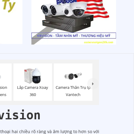
sion
Lắp Camera Xoay
Camera Thân Trụ Ip
Lens
360
Vantech
vision
 thoại hai chiều rõ ràng và âm lượng to hơn so với