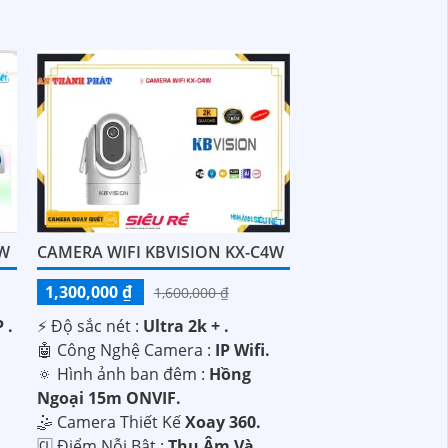
2W
CAMERA WIFI KBVISION KX-C4W
1,300,000 ₫
1,600,000 ₫
 .
️⚡ Độ sắc nét :
Ultra 2k + .
🤖️ Công Nghệ Camera :
IP Wifi.
🔅 Hình ảnh ban đêm :
Hồng
Ngoại 15m ONVIF.
🤹 Camera Thiết Kế
Xoay 360.
️🆑 Điểm Nỗi Bật :
Thu Âm Và