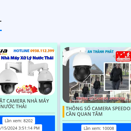
 thoại 2 chiều, báo động còi
chớp
T
ĐẶT CAMERA NHÀ MÁY
 NƯỚC THẢI
THÔNG SỐ CAMERA SPEED
CẦN QUAN TÂM
Lần xem: 8202
6/15/2024 3:51:14 PM
Lần xem: 10008