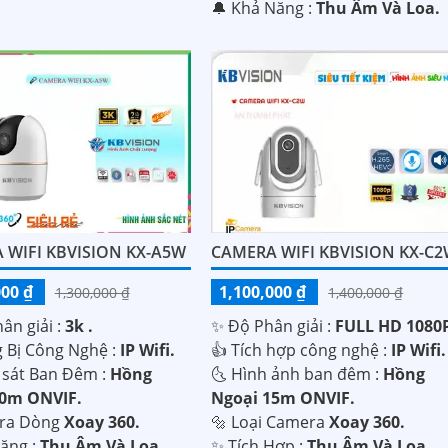
️🔔 Khả Năng :
Thu Âm Và Loa.
 WIFI KBVISION KX-A5W
CAMERA WIFI KBVISION KX-C
000 ₫
1,100,000 ₫
1,300,000 ₫
1,400,000 ₫
ân giải :
3k .
✨ Độ Phân giải :
FULL HD 1080P
g Bị Công Nghệ :
IP Wifi.
👍 Tích hợp công nghệ :
IP Wifi.
 sát Ban Đêm :
Hồng
🌜 Hình ảnh ban đêm :
Hồng
10m ONVIF.
Ngoại 15m ONVIF.
era Dòng
Xoay 360.
🔩 Loại Camera
Xoay 360.
Năng :
Thu Âm Và Loa.
️✨ Tích Hợp :
Thu Âm Và Loa.