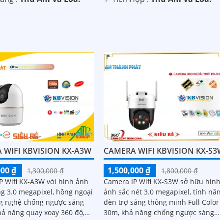
 WIFI KBVISION KX-A3W
CAMERA WIFI KBVISION KX-S
000 ₫
1,500,000 ₫
1,300,000 ₫
1,800,000 ₫
P Wifi KX-A3W với hình ảnh
Camera IP Wifi KX-S3W sở hữu hìn
ng 3.0 megapixel, hồng ngoại
ảnh sắc nét 3.0 megapixel, tính nă
g nghệ chống ngược sáng
đèn trợ sáng thông minh Full Color
ả năng quay xoay 360 độ,
30m, khả năng chống ngược sáng