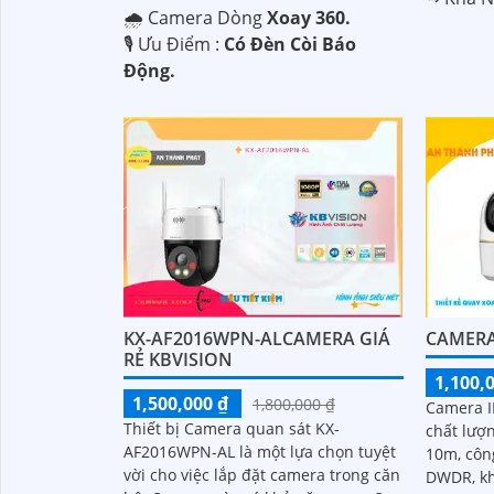
🌧️ Camera Dòng
Xoay 360.
️🎙 Ưu Điểm :
Có Đèn Còi Báo
Động.
KX-AF2016WPN-ALCAMERA GIÁ
CAMERA
RẺ KBVISION
1,100,
1,500,000 ₫
1,800,000 ₫
Camera I
Thiết bị Camera quan sát KX-
chất lượ
AF2016WPN-AL là một lựa chọn tuyệt
10m, côn
vời cho việc lắp đặt camera trong căn
DWDR, kh