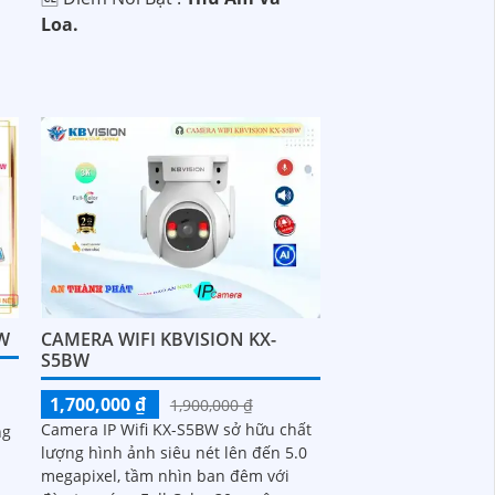
Loa.
3W
CAMERA WIFI KBVISION KX-
S5BW
1,700,000 ₫
1,900,000 ₫
h
Camera IP Wifi KX-S5BW sở hữu chất
ng
lượng hình ảnh siêu nét lên đến 5.0
megapixel, tầm nhìn ban đêm với