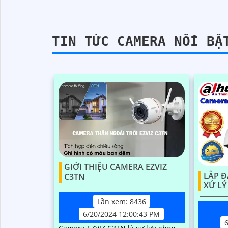
hiện người, phương tiện, quay quét
tiện, đàm
tự...
hú, đèn 
TIN TỨC CAMERA NỔI BẬ
GIỚI THIỆU CAMERA EZVIZ
LẮP 
C3TN
XỬ LÝ
Lần xem: 8436
6/20/2024 12:00:43 PM