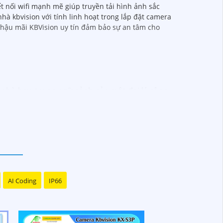
t nối wifi mạnh mẽ giúp truyền tải hình ảnh sắc
hà kbvision với tính linh hoạt trong lắp đặt camera
ụ hậu mãi KBVision uy tín đảm bảo sự an tâm cho
p phù hợp trong ngữ cảnh của một đại lý công
hận ưu đãi đặc biệt và được tư vấn về giải
ược hỗ trợ tốt nhất từ đội ngũ chuyên gia có
 đến với chúng tôi để trải nghiệm dịch vụ tốt
AI Coding
IP66
bán hàng của bạn. Nếu có bất kỳ yêu cầu hay