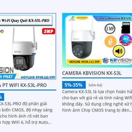
ng bị microphone và loa
DWDR cùng khả năng quay xoay 36
độ và...
CAMERA KBVISION KX-S3L
5%-35%
PT WIFI KX-S3L-PRO
liên hệ
Camera KX-S3L là lựa chọn hoàn h
%
cho bạn với giá rẻ và tính năng Wif
X-S3L-PRO độ phân giải
không dây. Sử dụng công nghệ xử lý
 biến CMOS, độ nhạy sáng
hình ảnh Chip CMOS trang bị đèn
 cho hình ảnh rõ nét ban
Led giúp nhìn có màu vào ban đê
lên đến 30m
, phát hiện người và phương