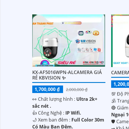
'
KX-AF5016WPN-ALCAMERA GIÁ
CAMERA
RẺ KBVISION ✨
1,200,
1,700,000 ₫
2,000,000 ₫
💯 Độ Ph
️👀 Chất lượng hình :
Ultra 2k+
🕉️ Tran
sắc nét .
🔴 Giám
👍 Công Nghệ :
IP Wifi.
Ngoại 
🌙 Xem ban đêm :
Full Color 30m
🛡 Cam
Có Màu Ban Đêm.
️⇝ Khả 