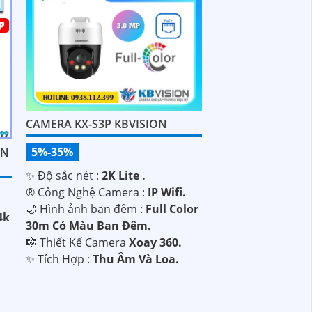
CAMERA KX-S3P KBVISION
5%-35%
ÌN
✨ Độ sắc nét :
2K Lite .
®️ Công Nghệ Camera :
IP Wifi.
🌙 Hình ảnh ban đêm :
Full Color
4k
30m Có Màu Ban Ðêm.
🎼️ Thiết Kế Camera
Xoay 360.
️✨ Tích Hợp :
Thu Âm Và Loa.