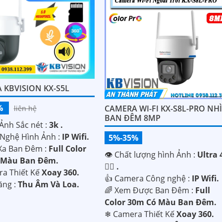
 KBVISION KX-S5L
%
CAMERA WI-FI KX-S8L-PRO NH
liên hệ
BAN ĐÊM 8MP
Ảnh Sắc nét :
3k .
Nghệ Hình Ảnh :
IP Wifi.
5%-35%
Xa Ban Đêm :
Full Color
👁 Chất lượng hình Ảnh :
Ultra 
 Màu Ban Ðêm.
👍🏾 .
ra Thiết Kế
Xoay 360.
👍 Camera Công nghệ :
IP Wifi.
ăng :
Thu Âm Và Loa.
🌈 Xem Được Ban Đêm :
Full
Color 30m Có Màu Ban Ðêm.
❄ Camera Thiết Kế
Xoay 360.