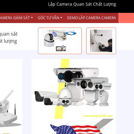
Lắp Camera Quan Sát Chất Lượng
CAMERA GIÁM SÁT
GÓC TƯ VẤN
DEMO LẮP CAMERA CAMERA
quan sát
ất lượng