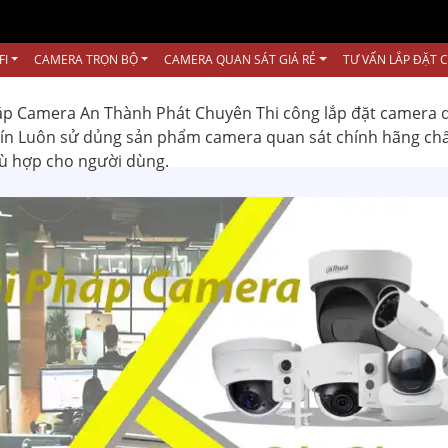
FI
CAMERA TRỌN BỘ
CAMERA QUAN SÁT GIÁ RẺ
TƯ VẤN LẮP ĐẶT 
ắp Camera An Thành Phát Chuyên Thi công lắp đặt camera 
 tín Luôn sử dủng sản phẩm camera quan sát chính hãng ch
hù hợp cho người dùng.