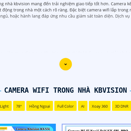
g nhà kbvision mang đến trải nghiệm giao tiếp tốt hơn. Camera kế
 động trong nhà một cách rõ ràng. Đặc biệt camera wifi lắp trong n
ng ngủ, hoặc hành lang đáp ứng nhu cầu giám sát toàn diện. Dịch v
cho việc mua Camera Kbvision với chiết khấu cao và giải phá
bvision với chiết khấu hấp dẫn? Hãy đến với chúng tôi để n
bạn!"
 đãi và giải pháp phù hợp? Liên hệ ngay với chúng tôi để đ
CAMERA WIFI TRONG NHÀ KBVISION
ion chính hãng với chiết khấu cao nhất trên thị trường. Hãy
giải pháp an ninh cần thiết!"
Light
78°
Hồng Ngoại
Full Color
AI
Xoay 360
3D DNR
 thành công trong việc tiếp cận khách hàng và tăng cơ hội 
 trợ bạn tốt hơn!