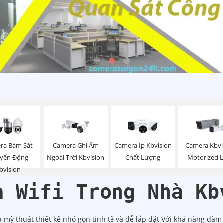
ra Bám Sát
Camera Ghi Âm
Camera Ip Kbvision
Camera Kbvi
yển Động
Ngoài Trời Kbvision
Chất Lượng
Motorized 
bvision
a Wifi Trong Nhà Kb
à mỹ thuật thiết kế nhỏ gọn tinh tế và dễ lắp đặt Với khả năng đàm