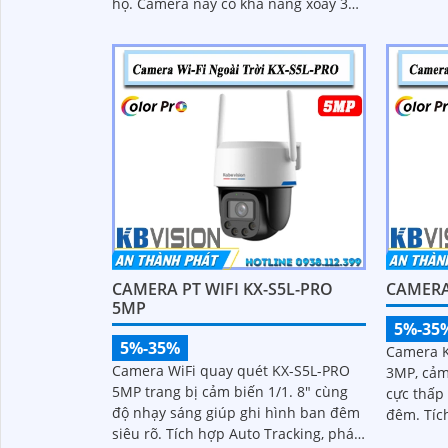
hộ. Camera này có khả năng xoay 360
được tra
độ, cho hình ảnh siêu sáng và đẹp
với độ phân giải FULL HD 1080P
CAMERA PT WIFI KX-S5L-PRO
CAMERA 
5MP
5%-35
5%-35%
Camera K
Camera WiFi quay quét KX-S5L-PRO
3MP, cảm
5MP trang bị cảm biến 1/1. 8" cùng
cực thấp
độ nhạy sáng giúp ghi hình ban đêm
đêm. Tích hợp WiFi 6, hỗ trợ Auto
siêu rõ. Tích hợp Auto Tracking, phát
Tracking