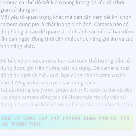
camera có chế độ tiết kiệm năng lượng để kéo dài thời
gian sử dụng pin.
Một yếu tố quan trọng khác mà bạn cần xem xét khi chọn
camera dùng pin là chất lượng hình ảnh. Camera nên có
độ phân giải cao để quan sát hình ảnh sắc nét cả ban đêm
lẫn ban ngày, đồng thời cân nhắc chức năng ghi âm và các
tính năng khác.
Để bảo vệ pin và camera bạn cần tuân thủ hướng dẫn sử
dụng được ghi trên hướng dẫn sử dụng. Để camera hoạt
động ổn định và hiệu quả, bạn cũng nên thường xuyên
bảo dưỡng và kiểm tra pin, sạc đúng cách.
Tất cả những lưu ý trên, phân tích một cách cụ thể về việc
lựa chọn camera dùng pin để Hoàn toàn tin cậy việc sử
dụng hiệu quả và bảo vệ an ninh cho các nhu cầu cá nhân.
ĐƠN VỊ CUNG CẤP LẮP CAMERA DÙNG PIN UY TÍN
AN THÀNH PHÁT