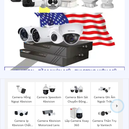
Camera Hồng
Camera Speedom
Camera Bám Sát
Camera Ghi Âm
Ngoại Kbvision
Kbvision
Chuyển Động
Ngoài Trời
Kbvision
Kbvision
Camera Ip
Camera Kbvision
Lắp Camera Xoay
Camera Thân Trụ
Kbvision Chất
Motorized Lens
360
Ip Vantech