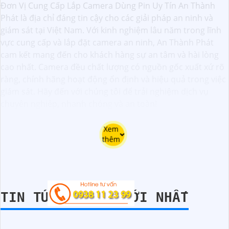
Đơn Vị Cung Cấp Lắp Camera Dùng Pin Uy Tín An Thành
Phát là địa chỉ đáng tin cậy cho các giải pháp an ninh và
giám sát tại Việt Nam. Với kinh nghiệm lâu năm trong lĩnh
vực cung cấp và lắp đặt camera an ninh, An Thành Phát
cam kết mang đến cho khách hàng sự an tâm và hài lòng
cao nhất. Camera đều chất lượng có nguồn gốc xuất xứ rõ
ràng, chính hãng hoạt động ổn định và hiệu quả trong việc
giám sát. Hãy đến với chúng tôi để trải nghiệm dịch vụ
chuyên nghiệp, nhanh chóng và an toàn!
Xem
thêm
TIN TỨC CAMERA MỚI NHẤT