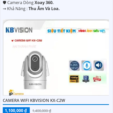
🛡 Camera Dòng
Xoay 360.
️⇝ Khả Năng :
Thu Âm Và Loa.
CAMERA WIFI KBVISION KX-C2W
1,100,000 ₫
1,400,000 ₫