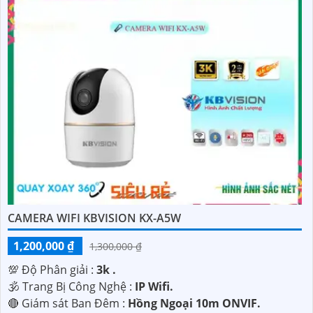
CAMERA WIFI KBVISION KX-A5W
1,200,000 ₫
1,300,000 ₫
💯 Độ Phân giải :
3k .
🕉️ Trang Bị Công Nghệ :
IP Wifi.
🔴 Giám sát Ban Đêm :
Hồng Ngoại 10m ONVIF.