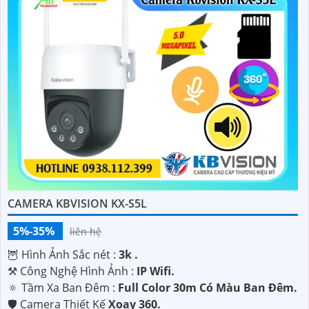
CAMERA KBVISION KX-S5L
5%-35%
liên hệ
🦉 Hình Ảnh Sắc nét :
3k .
⚒ Công Nghệ Hình Ảnh :
IP Wifi.
🔅 Tầm Xa Ban Đêm :
Full Color 30m Có Màu Ban Ðêm.
🛡 Camera Thiết Kế
Xoay 360.