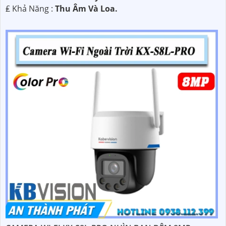
️₤ Khả Năng :
Thu Âm Và Loa.