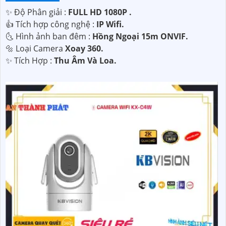
✨ Độ Phân giải :
FULL HD 1080P .
👍 Tích hợp công nghệ :
IP Wifi.
🌜 Hình ảnh ban đêm :
Hồng Ngoại 15m ONVIF.
🔩 Loại Camera
Xoay 360.
️✨ Tích Hợp :
Thu Âm Và Loa.