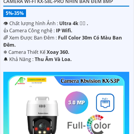
CAMERA WI-FI KX-S8L-PRO NHÌN BAN ĐÊM 8MP
5%-35%
👁 Chất lượng hình Ảnh :
Ultra 4k 👍🏾 .
👍 Camera Công nghệ :
IP Wifi.
🌈 Xem Được Ban Đêm :
Full Color 30m Có Màu Ban
Ðêm.
❄ Camera Thiết Kế
Xoay 360.
️🔔 Khả Năng :
Thu Âm Và Loa.