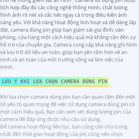
cho hệ thống giám sát an ninh . Camera sử dụng pin được
tích hợp đầy đủ các công nghệ thông minh, chất lượng
hình ảnh rõ nét và sắc nét ngay cả trong điều kiện ánh
sáng yếu. Với khả năng hoạt động linh hoạt và dễ dàng lắp
đặt, camera dùng pin giúp bạn giám sát gia đình, văn
phòng, cửa hàng một cách hiệu quả mà không cần đến sự
hỗ trợ của chuyên gia. Camera cung cấp khả năng ghi hình
và lưu trữ dữ liệu an toàn, giúp bạn yên tâm hơn về an
ninh và an toàn của môi trường sống và làm việc của
mình.
LƯU Ý KHI LỰA CHỌN CAMERA DÙNG PIN
Khi lựa chọn camera dùng pin bạn cần quan tâm đến một
số yếu tố quan trọng để việc sử dụng camera dùng pin có
một cách hiệu quả.
Bạn cần xem xét dung lượng pin của
camera để đáp ứng được nhu cầu sử dụng.
Để camera hoạt động liên tục, bạn cũng cần chú trọng
nhất đến thời gian hoạt động của pin cũng nên chọn