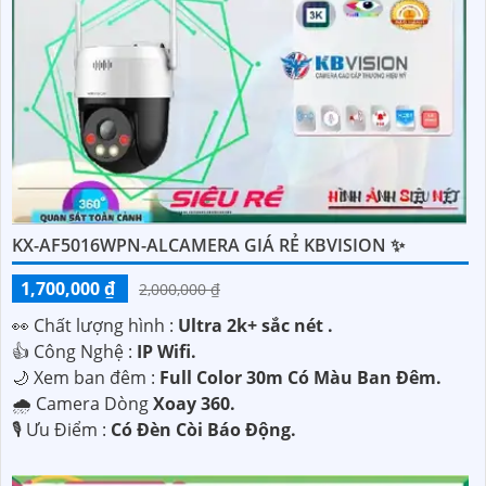
KX-AF5016WPN-ALCAMERA GIÁ RẺ KBVISION ✨
1,700,000 ₫
2,000,000 ₫
️👀 Chất lượng hình :
Ultra 2k+ sắc nét .
👍 Công Nghệ :
IP Wifi.
🌙 Xem ban đêm :
Full Color 30m Có Màu Ban Đêm.
🌧️ Camera Dòng
Xoay 360.
️🎙 Ưu Điểm :
Có Đèn Còi Báo Động.