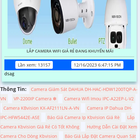
LẮP CAMERA WIFI GIÁ RẺ ĐANG KHUYẾN MÃI
Lần xem: 13157
12/16/2023 6:47:15 PM
dsag
Thông Tin:
Camera Giám Sát DAHUA DH-HAC-HDW1200TQP-A-
VN
VP-2200IP Camera ❇
Camera Wifi Imou IPC-A22EP-L-V2
Camera KBvision KX-AF2111LN-A-VN
Camera IP Dahua DH-
IPC-HFW5442E-ASE
Báo Giá Camera Ip Kbvision Giá Rè
Lắp
Camera Kbvision Giá Rẻ Có Tốt Không
Hường Dẫn Cài Đặt Xem
Camera Cho Dòng Kbvision
Báo Giá Lắp Đặt Camera Quan Sát