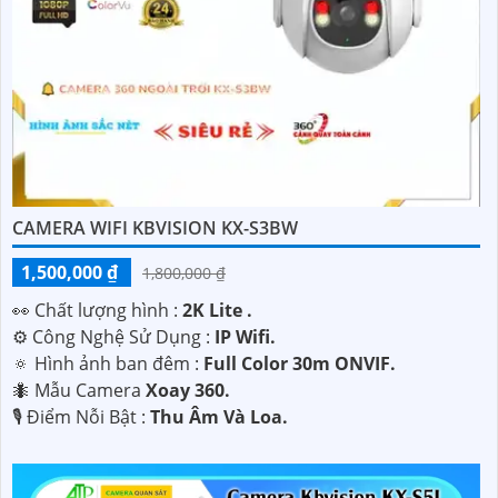
CAMERA WIFI KBVISION KX-S3BW
1,500,000 ₫
1,800,000 ₫
️👀 Chất lượng hình :
2K Lite .
⚙ Công Nghệ Sử Dụng :
IP Wifi.
🔅 Hình ảnh ban đêm :
Full Color 30m ONVIF.
🐜 Mẫu Camera
Xoay 360.
️🎙 Điểm Nỗi Bật :
Thu Âm Và Loa.