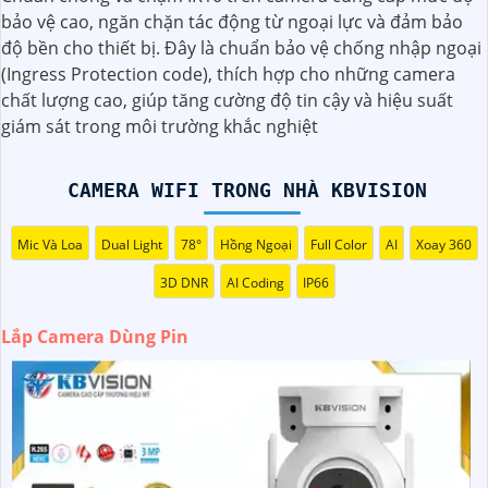
Camera Quan Sát Dùng Pin chính hãng là giải pháp an
bảo vệ cao, ngăn chặn tác động từ ngoại lực và đảm bảo
ninh tiện lợi và hiệu quả cho gia đình và văn phòng cửa
độ bền cho thiết bị. Đây là chuẩn bảo vệ chống nhập ngoại
hàng, với thiết kế nhỏ gọn, dễ dàng lắp đặt ở mọi vị trí mà
(Ingress Protection code), thích hợp cho những camera
không cần dây nguồn, camera tích hợp công nghệ mới pin
chất lượng cao, giúp tăng cường độ tin cậy và hiệu suất
bền bỉ đảm bảo hoạt động liên tục giá rẻ.
giám sát trong môi trường khắc nghiệt
CAMERA WIFI TRONG NHÀ KBVISION
Mic Và Loa
Dual Light
78°
Hồng Ngoại
Full Color
AI
Xoay 360
3D DNR
AI Coding
IP66
Lắp Camera Dùng Pin
'