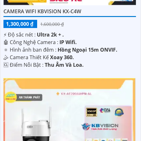
CAMERA WIFI KBVISION KX-C4W
1,300,000 ₫
1,600,000 ₫
️⚡ Độ sắc nét :
Ultra 2k + .
🤖️ Công Nghệ Camera :
IP Wifi.
🔅 Hình ảnh ban đêm :
Hồng Ngoại 15m ONVIF.
🤹 Camera Thiết Kế
Xoay 360.
️🆑 Điểm Nỗi Bật :
Thu Âm Và Loa.