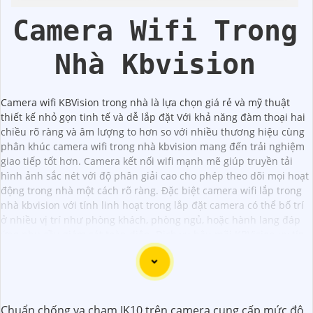
Lượng
Camera Wifi Trong
Nhà Kbvision
Camera wifi KBVision trong nhà là lựa chọn giá rẻ và mỹ thuật
thiết kế nhỏ gọn tinh tế và dễ lắp đặt Với khả năng đàm thoại hai
chiều rõ ràng và âm lượng to hơn so với nhiều thương hiệu cùng
phân khúc camera wifi trong nhà kbvision mang đến trải nghiệm
giao tiếp tốt hơn. Camera kết nối wifi mạnh mẽ giúp truyền tải
hình ảnh sắc nét với độ phân giải cao cho phép theo dõi mọi hoạt
động trong nhà một cách rõ ràng. Đặc biệt camera wifi lắp trong
nhà kbvision với tính linh hoạt trong lắp đặt camera có thể bố trí
ở nhiều vị trí như phòng khách, phòng ngủ, hoặc hành lang đáp
ứng nhu cầu giám sát toàn diện. Dịch vụ hậu mãi KBVision uy tín
đảm bảo sự an tâm cho người dùng.
Chuẩn chống va chạm IK10 trên camera cung cấp mức độ