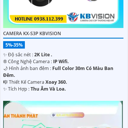
CAMERA KX-S3P KBVISION
5%-35%
✨ Độ sắc nét :
2K Lite .
®️ Công Nghệ Camera :
IP Wifi.
🌙 Hình ảnh ban đêm :
Full Color 30m Có Màu Ban
Ðêm.
🎼️ Thiết Kế Camera
Xoay 360.
️✨ Tích Hợp :
Thu Âm Và Loa.