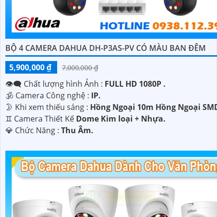
BỘ 4 CAMERA DAHUA DH-P3AS-PV CÓ MÀU BAN ĐÊM
5,900,000 ₫
7,000,000 ₫
👁️‍🗨 Chất lượng hình Ảnh :
FULL HD 1080P .
🕉️ Camera Công nghệ :
IP.
🌛 Khi xem thiếu sáng :
Hồng Ngoại 10m Hồng Ngoại SM
♊ Camera Thiết Kế
Dome Kim loại + Nhựa.
️💎 Chức Năng :
Thu Âm.