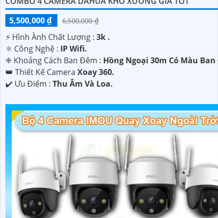
COMBO 4 CAMERA DAHUA KHO XƯỞNG GIÁ TỐT
5,500,000 ₫
6,500,000 ₫
️⚡ Hình Ành Chất Lượng :
3k .
⚛️ Công Nghệ :
IP Wifi.
❈ Khoảng Cách Ban Đêm :
Hồng Ngoại 30m Có Màu Ban
👑 Thiết Kế Camera
Xoay 360.
️✔️ Ưu Điểm :
Thu Âm Và Loa.