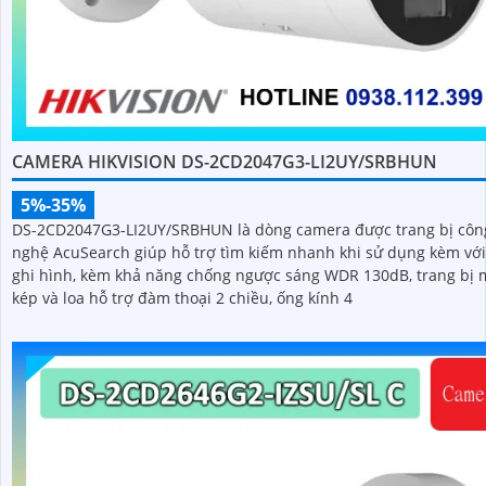
CAMERA HIKVISION DS-2CD2047G3-LI2UY/SRBHUN
5%-35%
DS-2CD2047G3-LI2UY/SRBHUN là dòng camera được trang bị côn
nghệ AcuSearch giúp hỗ trợ tìm kiếm nhanh khi sử dụng kèm vớ
ghi hình, kèm khả năng chống ngược sáng WDR 130dB, trang bị 
kép và loa hỗ trợ đàm thoại 2 chiều, ống kính 4