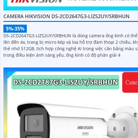
CAMERA HIKVISION DS-2CD2647G3-LIZS2UY/SRBHUN
5%-35%
DS-2CD2647G3-LIZS2UY/SRBHUN là dòng camera ống kính có th
lên đến 4x, trang bị micro kép và loa hỗ trợ đàm thoại 2 chiều, k
thẻ nhớ 512GB, tích hợp công nghệ AI trong việc cân bằng màu 
trong điều kiện ánh sáng yếu, ống kính có độ phân giải 4