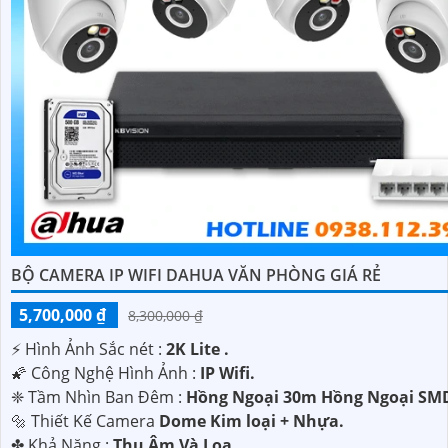
BỘ CAMERA IP WIFI DAHUA VĂN PHÒNG GIÁ RẺ
5,700,000 ₫
8,300,000 ₫
️⚡ Hình Ảnh Sắc nét :
2K Lite .
🌠 Công Nghệ Hình Ảnh :
IP Wifi.
❈ Tầm Nhìn Ban Đêm :
Hồng Ngoại 30m Hồng Ngoại SM
🔩 Thiết Kế Camera
Dome Kim loại + Nhựa.
️✤ Khả Năng :
Thu Âm Và Loa.