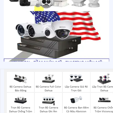
Bộ Camera Full Color
Bộ Camera Dahua
Lắp Camera Giá Rẻ
Lắp Trọn Bộ Cam
Dahua
Báo Động
Trọn Gói
Dahua
Trọn Bộ Camera
Trọn Bộ Camera
Bộ Camera Ban Đêm
Bộ Camera Chố
Dahua Chống Trộm
Dahua Ghi Âm
Có Màu Kbvision
Trộm Visionco