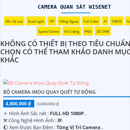
CAMERA QUAN SÁT WISENET
Mic Và Loa
Dual Light
78°
Hồng Ngoại
Full Color
AI
CMOS
X
Speed Dome
AI Coding
IP66
3D DNR
KHÔNG CÓ THIẾT BỊ THEO TIÊU CHUẨ
CHỌN CÓ THỂ THAM KHẢO DANH MỤ
KHÁC
BỘ CAMERA IMOU QUAY QUÉT TỰ ĐỘNG
4,800,000 ₫
6,000,000 ₫
🔆 Hình Ảnh Sắc nét :
FULL HD 1080P .
⚒ Công Nghệ Hình Ảnh :
IP.
🌔 Xem Được Ban Đêm :
Từng Vị Trí Camera .