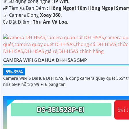
⚜️ Sử dụng công nghệ :
IP Wifi.
🌈 Tầm Xa Ban Đêm :
Hồng Ngoại 10m Hồng Ngoại Smart
🤹 Camera Dòng
Xoay 360.
️💮 Đặt Điểm :
Thu Âm Và Loa.
CAMERA WIFI 6 DAHUA DH-H5AS 5MP
5%-35%
Camera WiFi 6 DaHua DH-H5AS là dòng camera quay quét 355° t
nhà 5MP hỗ trợ Wi-Fi 6 băng tần