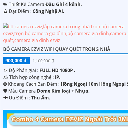
👑 Thiết Kế Camera
Đầu Ghi 4 kênh.
️🔮 Đặt Điểm :
Công Nghệ AI.
BỘ CAMERA EZVIZ WIFI QUAY QUÉT TRONG NHÀ
900,000 ₫
1,100,000 ₫
🔅 Độ Phân giải :
FULL HD 1080P .
🕉️ Tích hợp công nghệ :
IP.
❂ Khoảng Cách Ban Đêm :
Hồng Ngoại 10m Hồng Ngoại
🛡 Mẫu Camera
Dome Kim loại + Nhựa.
️📢 Ưu Điểm :
Thu Âm.