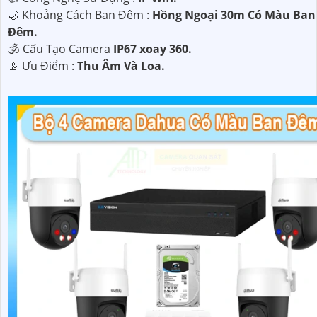
🌙 Khoảng Cách Ban Đêm :
Hồng Ngoại 30m Có Màu Ban
Ðêm.
🕉️ Cấu Tạo Camera
IP67 xoay 360.
️📡 Ưu Điểm :
Thu Âm Và Loa.