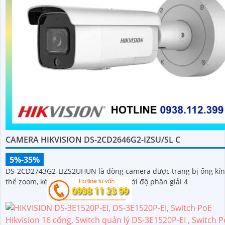
CAMERA HIKVISION DS-2CD2646G2-IZSU/SL C
5%-35%
DS-2CD2743G2-LIZS2UHUN là dòng camera được trang bị ống kín
thể zoom, kèm theo đấy có thể nhìn với độ phân giải 4