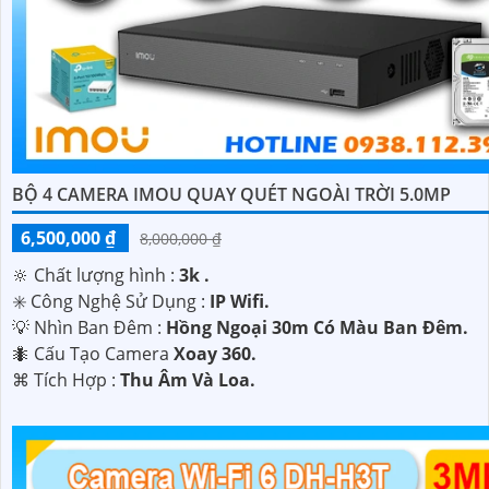
BỘ 4 CAMERA IMOU QUAY QUÉT NGOÀI TRỜI 5.0MP
6,500,000 ₫
8,000,000 ₫
🔆 Chất lượng hình :
3k .
✳️ Công Nghệ Sử Dụng :
IP Wifi.
💡 Nhìn Ban Đêm :
Hồng Ngoại 30m Có Màu Ban Ðêm.
🐜 Cấu Tạo Camera
Xoay 360.
️⌘ Tích Hợp :
Thu Âm Và Loa.