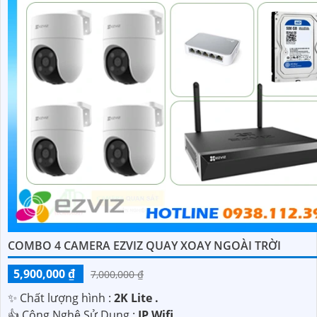
COMBO 4 CAMERA EZVIZ QUAY XOAY NGOÀI TRỜI
5,900,000 ₫
7,000,000 ₫
✨ Chất lượng hình :
2K Lite .
👍 Công Nghệ Sử Dụng :
IP Wifi.