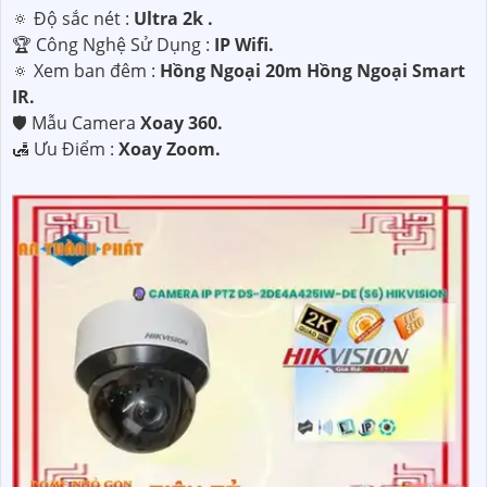
🔅 Độ sắc nét :
Ultra 2k .
🏆 Công Nghệ Sử Dụng :
IP Wifi.
🔅 Xem ban đêm :
Hồng Ngoại 20m Hồng Ngoại Smart
IR.
🛡 Mẫu Camera
Xoay 360.
️🛃 Ưu Điểm :
Xoay Zoom.