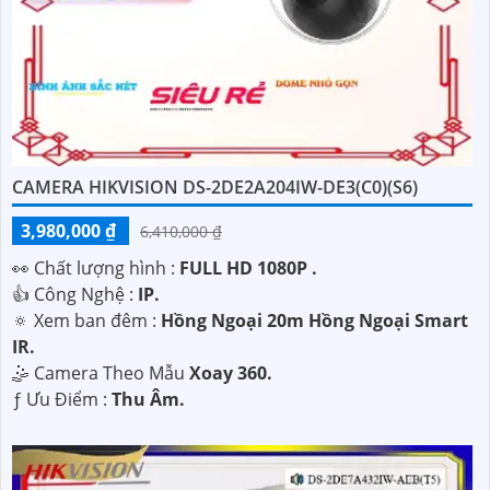
CAMERA HIKVISION DS-2DE2A204IW-DE3(C0)(S6)
3,980,000 ₫
6,410,000 ₫
️👀 Chất lượng hình :
FULL HD 1080P .
👍 Công Nghệ :
IP.
🔅 Xem ban đêm :
Hồng Ngoại 20m Hồng Ngoại Smart
IR.
🤹 Camera Theo Mẫu
Xoay 360.
️ƒ Ưu Điểm :
Thu Âm.