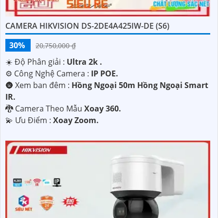
CAMERA HIKVISION DS-2DE4A425IW-DE (S6)
30%
20,750,000 ₫
☀️ Độ Phân giải :
Ultra 2k .
⚙ Công Nghệ Camera :
IP POE.
🌚 Xem ban đêm :
Hồng Ngoại 50m Hồng Ngoại Smart
IR.
🐉️ Camera Theo Mẫu
Xoay 360.
️💫 Ưu Điểm :
Xoay Zoom.