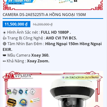
CAMERA DS-2AE5225TI-A HỒNG NGOẠI 150M
'
11,500,000 ₫
16,200,000 ₫
☀️ Hình Ảnh Sắc nét :
FULL HD 1080P .
👍 Trang Bị Công Nghệ :
AHD CVI TVI BCS.
🔴 Tầm Nhìn Ban Đêm :
Hồng Ngoại 150m Hồng Ngoại
EXIR.
👑 Mẫu Camera
Xoay 360.
️↭ Khả Năng :
Xoay Zoom.