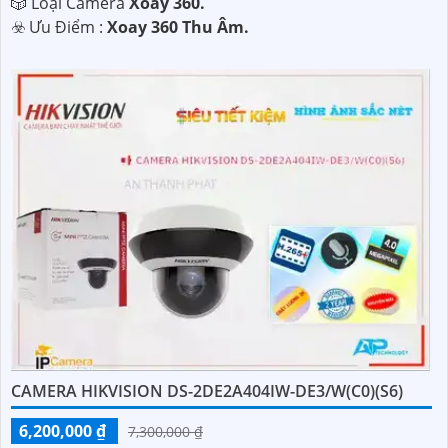
🎲 Loại Camera
Xoay 360.
️☣️ Ưu Điểm :
Xoay 360 Thu Âm.
CAMERA HIKVISION DS-2DE2A404IW-DE3/W(C0)(S6)
6,200,000 ₫
7,300,000 ₫