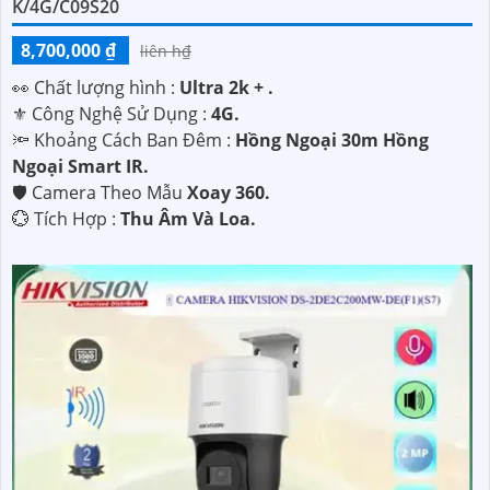
K/4G/C09S20
8,700,000 ₫
liên h₫
️👀 Chất lượng hình :
Ultra 2k + .
⚜️ Công Nghệ Sử Dụng :
4G.
🔦 Khoảng Cách Ban Đêm :
Hồng Ngoại 30m Hồng
Ngoại Smart IR.
🛡 Camera Theo Mẫu
Xoay 360.
️💮 Tích Hợp :
Thu Âm Và Loa.