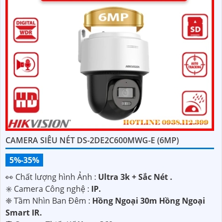
CAMERA SIÊU NÉT DS-2DE2C600MWG-E (6MP)
5%-35%
️👀 Chất lượng hình Ảnh :
Ultra 3k + Sắc Nét .
✳️ Camera Công nghệ :
IP.
❈ Tầm Nhìn Ban Đêm :
Hồng Ngoại 30m Hồng Ngoại
Smart IR.