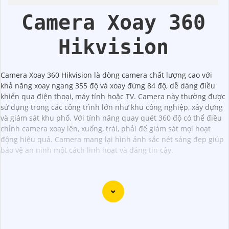
Camera Xoay 360
Hikvision
Camera Xoay 360 Hikvision là dòng camera chất lượng cao với
khả năng xoay ngang 355 độ và xoay đứng 84 độ, dễ dàng điều
khiển qua điện thoại, máy tính hoặc TV. Camera này thường được
sử dụng trong các công trình lớn như khu công nghiệp, xây dựng
và giám sát khu phố. Với tính năng quay quét 360 độ có thể điều
chỉnh camera xoay lên, xuống, trái, phải để giám sát mọi hoạt
động hiệu quả. Camera mang lại hình ảnh sắc nét sáng đẹp giúp
bảo vệ an ninh một cách linh hoạt và đáng tin cậy.
Dạ chắc chắn, dưới đây là một câu tư vấn Công ty An
Thành Phát Camera có thể nhận biết cho việc giới thiệu