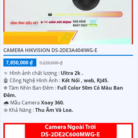
CAMERA HIKVISION DS-2DE3A404IWG-E
7,850,000 ₫
9,220,000 ₫
🔅 Hình ảnh chất lượng :
Ultra 2k .
🤖️ Công Nghệ Hình Ảnh :
Kết Nối , web, RJ45.
❈ Tầm Nhìn Ban Đêm :
Full Color 50m Có Màu Ban
Ðêm.
🌧️ Mẫu Camera
Xoay 360.
️☣️ Khả Năng :
Thu Âm Và Loa.