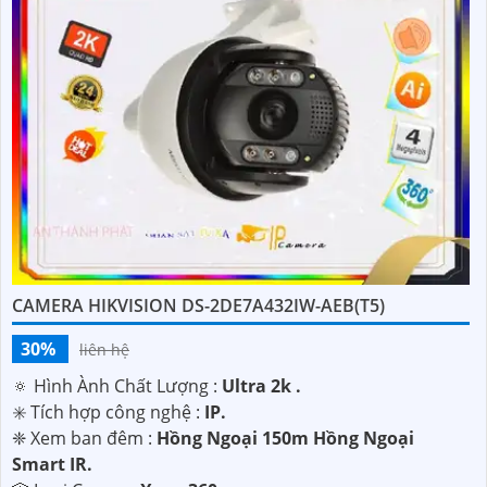
CAMERA HIKVISION DS-2DE7A432IW-AEB(T5)
30%
liên hệ
🔅 Hình Ành Chất Lượng :
Ultra 2k .
✳️ Tích hợp công nghệ :
IP.
❈ Xem ban đêm :
Hồng Ngoại 150m Hồng Ngoại
Smart IR.