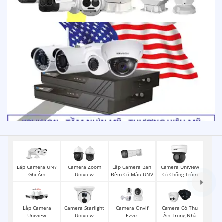
Lắp Camera UNV
Lắp Camera Ban
Camera Zoom
Camera Uniview
Ghi Âm
Đêm Có Màu UNV
Uniview
Có Chống Trộm
Lắp Camera
Camera Starlight
Camera Onvif
Camera Có Thu
Uniview
Uniview
Ezviz
Âm Trong Nhà