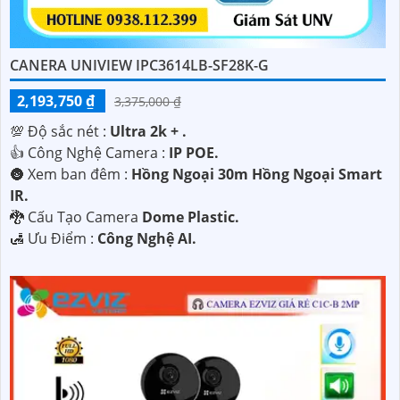
CANERA UNIVIEW IPC3614LB-SF28K-G
2,193,750 ₫
3,375,000 ₫
💯 Độ sắc nét :
Ultra 2k + .
👍 Công Nghệ Camera :
IP POE.
🌚 Xem ban đêm :
Hồng Ngoại 30m Hồng Ngoại Smart
IR.
🐉️ Cấu Tạo Camera
Dome Plastic.
️🛃 Ưu Điểm :
Công Nghệ AI.