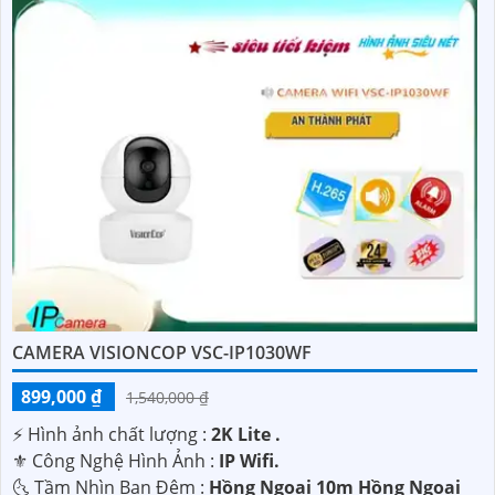
CAMERA VISIONCOP VSC-IP1030WF
899,000 ₫
1,540,000 ₫
️⚡ Hình ảnh chất lượng :
2K Lite .
⚜️ Công Nghệ Hình Ảnh :
IP Wifi.
🌜 Tầm Nhìn Ban Đêm :
Hồng Ngoại 10m Hồng Ngoại