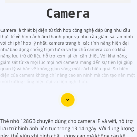
Camera
Camera là thiết bị điện tử tích hợp công nghệ đáp ứng nhu cầu
thực tế về hình ảnh âm thanh phục vụ nhu cầu giám sát an ninh
với chi phí hợp lý nhất. camera trang bị các tính năng hiện đại
như báo động chống trộm từ xa và tại chỗ camera còn có khả
năng lưu trữ dữ liệu hỗ trợ xem lại khi cần thiết. Với khả năng
giám sát từ xa mọi lúc mọi nơi camera mang đến sự tiện lợi giúp
quản lý và bảo vệ không gian sống một cách hiệu quả. Sự hiện
diện của camera không chỉ nâng cao an ninh mà còn tạo nên một
môi trường sống hiện đại và tiện nghi hơn.
Chắc chắn! Dưới đây là một số tư vấn và giới thiệu về
Thẻ nhớ 128GB chuyên dùng cho camera IP và wifi, hỗ trợ
Camera Giá Rẻ Thiết Bị An Ninh Chính Hãng mà bạn có thể
lưu trữ hình ảnh liên tục trong 13-14 ngày. Với dung lượng
xem xét:
này, thẻ giúp ghi hình chất lượng cao mà không cần kết
1:
**Camera IP Wifi Ezviz C6CN**: - Camera IP PTZ xoay