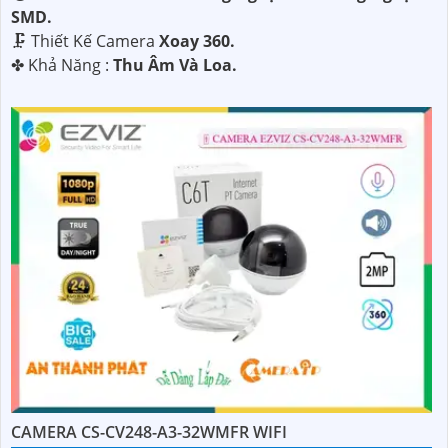
SMD.
🗜️ Thiết Kế Camera
Xoay 360.
️✤ Khả Năng :
Thu Âm Và Loa.
CAMERA CS-CV248-A3-32WMFR WIFI