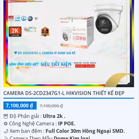
CAMERA DS-2CD2347G1-L HIKVISION THIẾT KẾ ĐẸP
7,100,000 ₫
7,100,000 ₫
🦉 Độ Phân giải :
Ultra 2k .
⚙ Công Nghệ Camera :
IP POE.
🌙 Xem ban đêm :
Full Color 30m Hồng Ngoại SMD.
🤹 Camera Theo Mẫu
Dome Kim loại.