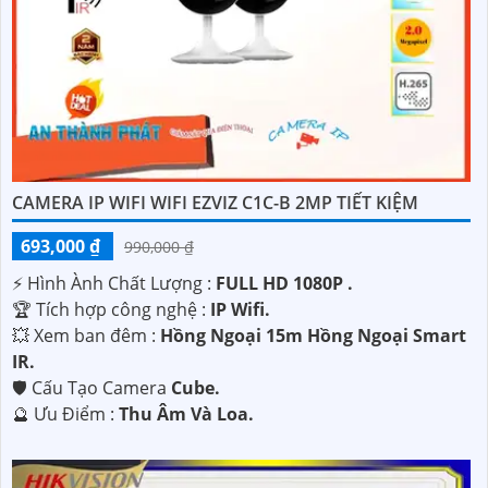
CAMERA IP WIFI WIFI EZVIZ C1C-B 2MP TIẾT KIỆM
693,000 ₫
990,000 ₫
️⚡ Hình Ành Chất Lượng :
FULL HD 1080P .
🏆 Tích hợp công nghệ :
IP Wifi.
💥 Xem ban đêm :
Hồng Ngoại 15m Hồng Ngoại Smart
IR.
🛡 Cấu Tạo Camera
Cube.
️🔮 Ưu Điểm :
Thu Âm Và Loa.