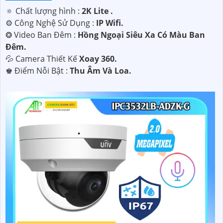
🔅 Chất lượng hình :
2K Lite .
⚙ Công Nghệ Sử Dụng :
IP Wifi.
❂ Video Ban Đêm :
Hồng Ngoại Siêu Xa Có Màu Ban
Ðêm.
💦 Camera Thiết Kế
Xoay 360.
️♚ Điểm Nỗi Bật :
Thu Âm Và Loa.