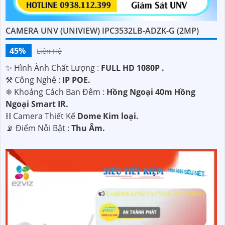
CAMERA UNV (UNIVIEW) IPC3532LB-ADZK-G (2MP)
45%
Liên Hệ
✨ Hình Ành Chất Lượng :
FULL HD 1080P .
⚒ Công Nghệ :
IP POE.
❈ Khoảng Cách Ban Đêm :
Hồng Ngoại 40m Hồng
Ngoại Smart IR.
⛓ Camera Thiết Kế
Dome Kim loại.
️📡 Điểm Nỗi Bật :
Thu Âm.