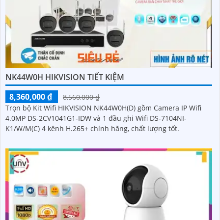
NK44W0H HIKVISION TIẾT KIỆM
8,360,000 ₫
8,560,000 ₫
Trọn bộ Kit Wifi HIKVISION NK44W0H(D) gồm Camera IP Wifi
4.0MP DS-2CV1041G1-IDW và 1 đầu ghi Wifi DS-7104NI-
K1/W/M(C) 4 kênh H.265+ chính hãng, chất lượng tốt.