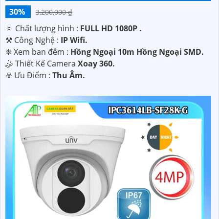
30%
3,200,000 ₫
🔅 Chất lượng hình :
FULL HD 1080P .
⚒ Công Nghệ :
IP Wifi.
❈ Xem ban đêm :
Hồng Ngoại 10m Hồng Ngoại SMD.
🤹 Thiết Kế Camera
Xoay 360.
️☣️ Ưu Điểm :
Thu Âm.