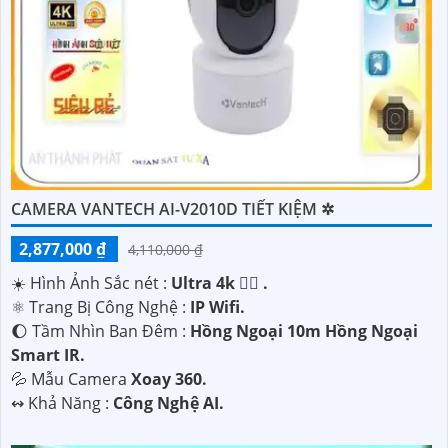
CAMERA VANTECH AI-V2010D TIẾT KIỆM ✲
2,877,000 ₫
4,110,000 ₫
☀️ Hình Ảnh Sắc nét :
Ultra 4k 👍🏾 .
⚛️ Trang Bị Công Nghệ :
IP Wifi.
🌔 Tầm Nhìn Ban Đêm :
Hồng Ngoại 10m Hồng Ngoại
Smart IR.
💦 Mẫu Camera
Xoay 360.
'
️↭ Khả Năng :
Công Nghệ AI.