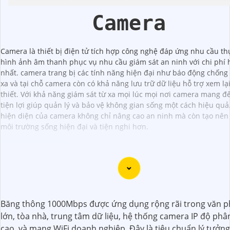
Camera
Camera là thiết bị điện tử tích hợp công nghệ đáp ứng nhu cầu thự
hình ảnh âm thanh phục vụ nhu cầu giám sát an ninh với chi phí 
nhất. camera trang bị các tính năng hiện đại như báo động chống
xa và tại chỗ camera còn có khả năng lưu trữ dữ liệu hỗ trợ xem lại
thiết. Với khả năng giám sát từ xa mọi lúc mọi nơi camera mang đ
tiện lợi giúp quản lý và bảo vệ không gian sống một cách hiệu quả
hiện diện của camera không chỉ nâng cao an ninh mà còn tạo nên
môi trường sống hiện đại và tiện nghi hơn.
Chắc chắn! Dưới đây là một số tư vấn và giới thiệu về Came
Rẻ Thiết Bị An Ninh Chính Hãng mà bạn có thể xem xét:
Băng thông 1000Mbps được ứng dụng rộng rãi trong văn 
1:
**Camera IP Wifi Ezviz C6CN**: - Camera IP PTZ xoay 360
lớn, tòa nhà, trung tâm dữ liệu, hệ thống camera IP độ phân
góc quay rộng. - Độ phân giải Full HD 1080p. - Hỗ trợ kết n
cao, và mạng WiFi doanh nghiệp. Đây là tiêu chuẩn lý tưởn