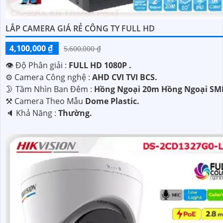
LẮP CAMERA GIÁ RẺ CÔNG TY FULL HD
4,100,000 ₫
5,600,000 ₫
👁 Độ Phân giải :
FULL HD 1080P .
⚙ Camera Công nghệ :
AHD CVI TVI BCS.
🌛 Tầm Nhìn Ban Đêm :
Hồng Ngoại 20m Hồng Ngoại SM
⚒ Camera Theo Mẫu
Dome Plastic.
️🔈 Khả Năng :
Thường.