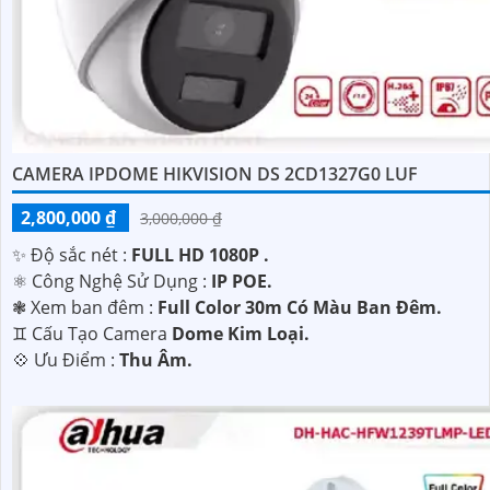
CAMERA IPDOME HIKVISION DS 2CD1327G0 LUF
2,800,000 ₫
3,000,000 ₫
✨ Độ sắc nét :
FULL HD 1080P .
⚛️ Công Nghệ Sử Dụng :
IP POE.
❃ Xem ban đêm :
Full Color 30m Có Màu Ban Đêm.
♊ Cấu Tạo Camera
Dome Kim Loại.
️💠 Ưu Điểm :
Thu Âm.