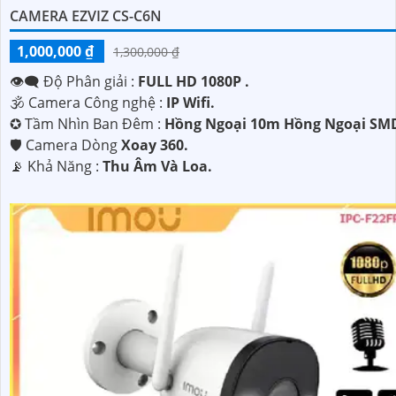
CAMERA EZVIZ CS-C6N
1,000,000 ₫
1,300,000 ₫
👁️‍🗨 Độ Phân giải :
FULL HD 1080P .
🕉️ Camera Công nghệ :
IP Wifi.
✪ Tầm Nhìn Ban Đêm :
Hồng Ngoại 10m Hồng Ngoại SM
🛡 Camera Dòng
Xoay 360.
️📡 Khả Năng :
Thu Âm Và Loa.