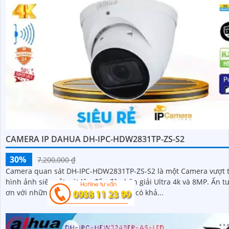
CAMERA IP DAHUA DH-IPC-HDW2831TP-ZS-S2
30%
7,200,000 ₫
Camera quan sát DH-IPC-HDW2831TP-ZS-S2 là một Camera vượt tr
hình ảnh siêu sắt nét lên đến độ phân giải Ultra 4k và 8MP. Ấn tượng
ơn với những thông số là camera này có khả...