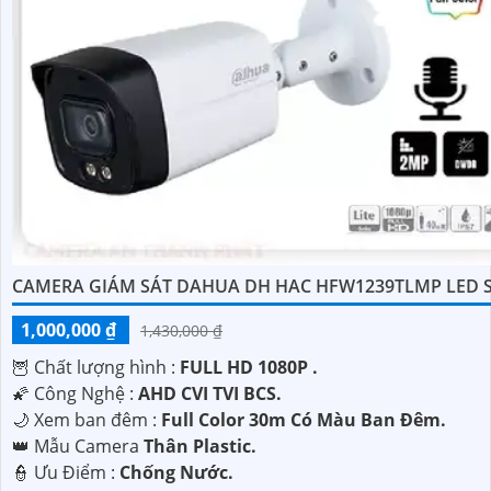
CAMERA GIÁM SÁT DAHUA DH HAC HFW1239TLMP LED 
1,000,000 ₫
1,430,000 ₫
🦉 Chất lượng hình :
FULL HD 1080P .
🌠 Công Nghệ :
AHD CVI TVI BCS.
🌙 Xem ban đêm :
Full Color 30m Có Màu Ban Đêm.
👑 Mẫu Camera
Thân Plastic.
️👮 Ưu Điểm :
Chống Nước.