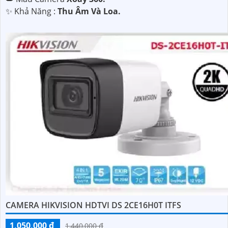
️✨ Khả Năng :
Thu Âm Và Loa.
CAMERA HIKVISION HDTVI DS 2CE16H0T ITFS
1,050,000 ₫
1,440,000 ₫