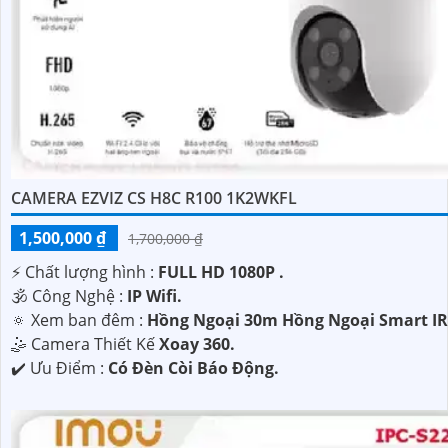
CAMERA EZVIZ CS H8C R100 1K2WKFL
1,500,000 ₫
1,700,000 ₫
️⚡ Chất lượng hình :
FULL HD 1080P .
🕉️ Công Nghệ :
IP Wifi.
🔅 Xem ban đêm :
Hồng Ngoại 30m Hồng Ngoại Smart IR
🤹 Camera Thiết Kế
Xoay 360.
️✔️ Ưu Điểm :
Có Đèn Còi Báo Động.
'