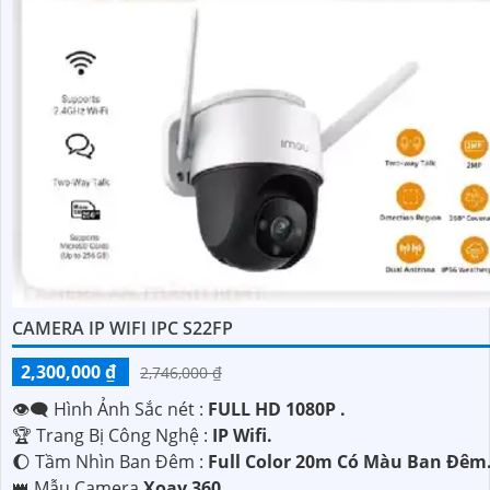
CAMERA IP WIFI IPC S22FP
2,300,000 ₫
2,746,000 ₫
👁️‍🗨 Hình Ảnh Sắc nét :
FULL HD 1080P .
🏆 Trang Bị Công Nghệ :
IP Wifi.
🌔 Tầm Nhìn Ban Đêm :
Full Color 20m Có Màu Ban Đêm
👑 Mẫu Camera
Xoay 360.