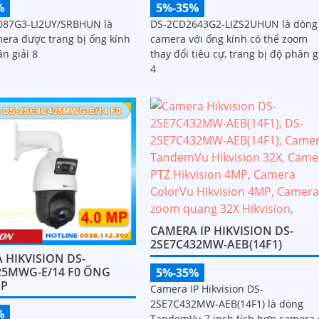
%
5%-35%
087G3-LI2UY/SRBHUN là
DS-2CD2643G2-LIZS2UHUN là dòng
era được trang bị ống kính
camera với ống kính có thể zoom
n giải 8
thay đổi tiêu cự, trang bị độ phân g
4
CAMERA IP HIKVISION DS-
2SE7C432MW-AEB(14F1)
 HIKVISION DS-
25MWG-E/14 F0 ỐNG
5%-35%
ÉP
Camera IP Hikvision DS-
2SE7C432MW-AEB(14F1) là dòng
%
TandemVu 7 inch tích hợp camera 