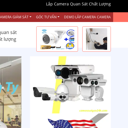
Lắp Camera Quan Sát Chất Lượng
CAMERA GIÁM SÁT
GÓC TƯ VẤN
DEMO LẮP CAMERA CAMERA
quan sát
ất lượng