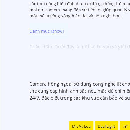
các tính năng hiện đại như báo động chống trộm từ x
mọi nơi camera mang đến sự tiện lợi giúp quản lý 
một môi trường sống hiện đại và tiện nghi hơn.
Chắc chắn! Dưới đây là một số tư vấn và giới 
1:
**Camera IP Wifi Ezviz C6CN**: - Camera IP P
công nghệ hồng ngoại thông minh. - Phù hợp 
📽
2:
**Camera Hikvision DS-2CD1021-I**: - Ca
sáng kỹ thuật số. - Thiết kế vỏ nhựa chống v
✳️
3:
**Camera Dahua HDCVI HAC-HFW1200T**: -
Camera hồng ngoại sử dụng công nghệ IR cho 
lên đến 20m. - Chống ngược sáng Digital WDR,
thể cung cấp hình ảnh sắc nét, mặc dù chỉ hiể
Nhớ kiểm tra và lựa chọn sản phẩm phù hợp vớ
24/7, đặc biệt trong các khu vực cần bảo vệ s
hàng tại các cửa hàng điện tử uy tín hoặc cửa
Mic Và Loa
Dual Light
78°