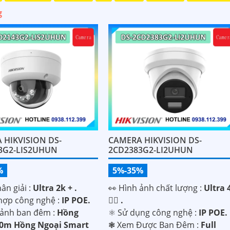
g
 HIKVISION DS-
CAMERA HIKVISION DS-
3G2-LIS2UHUN
2CD2383G2-LI2UHUN
%
5%-35%
ân giải :
Ultra 2k + .
️👀 Hình ảnh chất lượng :
Ultra 
 hợp công nghệ :
IP POE.
👍🏾 .
 ảnh ban đêm :
Hồng
⚛️ Sử dụng công nghệ :
IP POE.
40m Hồng Ngoại Smart
❃ Xem Được Ban Đêm :
Full