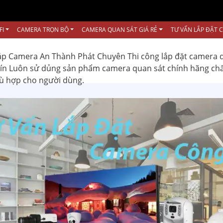
FI
CAMERA TRỌN BỘ
CAMERA QUAN SÁT GIÁ RẺ
TƯ VẤN LẮP ĐẶT 
ắp Camera An Thành Phát Chuyên Thi công lắp đặt camera 
 tín Luôn sử dủng sản phẩm camera quan sát chính hãng ch
hù hợp cho người dùng.