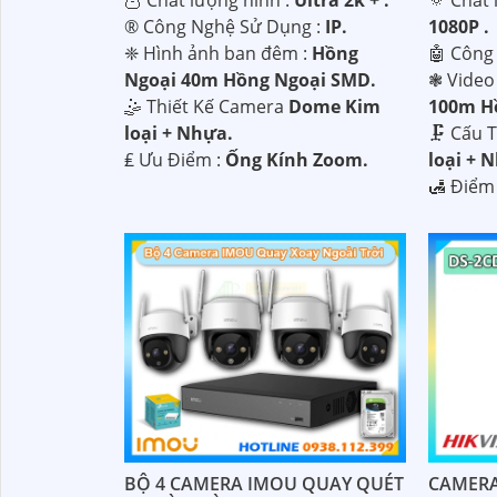
®️ Công Nghệ Sử Dụng :
IP.
1080P .
'
❈ Hình ảnh ban đêm :
Hồng
🤖️ Côn
Ngoại 40m Hồng Ngoại SMD.
❃ Video
🤹 Thiết Kế Camera
Dome Kim
100m H
loại + Nhựa.
🗜️ Cấu
️₤ Ưu Điểm :
Ống Kính Zoom.
loại + 
️🛃 Điểm
BỘ 4 CAMERA IMOU QUAY QUÉT
CAMERA