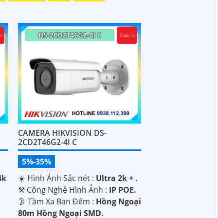
CAMERA HIKVISION DS-
2CD2T46G2-4I C
5%-35%
4k
☀️ Hình Ảnh Sắc nét :
Ultra 2k + .
⚒ Công Nghệ Hình Ảnh :
IP POE.
🌛 Tầm Xa Ban Đêm :
Hồng Ngoại
80m Hồng Ngoại SMD.