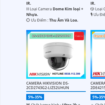
IR.
IR.
🎲 Loại
⛓ Loại Camera
Dome Kim loại +
️🎙 Ưu Đ
Nhựa.
️💮 Ưu Điểm :
Thu Âm Và Loa.
CAMERA HIKVISION DS-
CAMERA 
2CD2743G2-LIZS2UHUN
2DE421
5%-35%
5%-35
🦉 Chất lượng hình :
Ultra 2k + .
🔅 Chất 