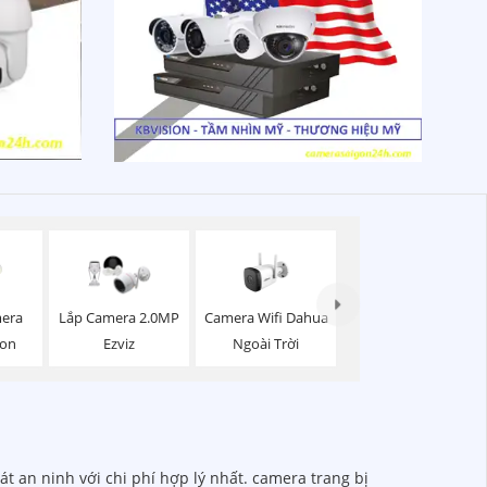
mera
Camera Wifi Dahua
Lắp Camera 2.0MP
ion
Ngoài Trời
Ezviz
t an ninh với chi phí hợp lý nhất. camera trang bị