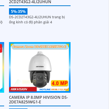
2CD2T43G2-4LI2UHUN
5%-35%
DS-2CD2T43G2-4LI2UHUN trang bị
độ
ống kính có độ phân giải 4
CAMERA IP 8.0MP HIVISION DS-
2DE7A825IWG1-E