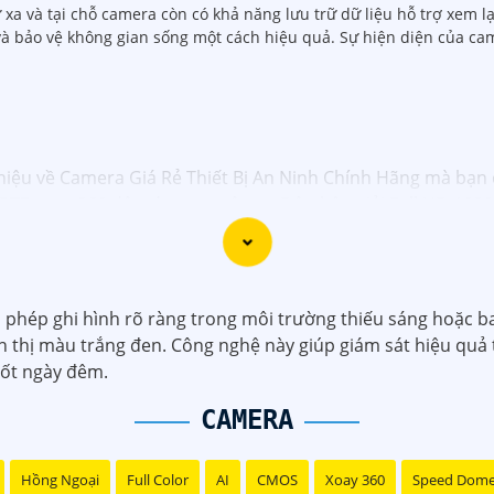
a và tại chỗ camera còn có khả năng lưu trữ dữ liệu hỗ trợ xem lại
và bảo vệ không gian sống một cách hiệu quả. Sự hiện diện của c
thiệu về Camera Giá Rẻ Thiết Bị An Ninh Chính Hãng mà bạn 
TZ xoay 360 độ, góc quay rộng. - Độ phân giải Full HD 1080p.
để theo dõi khoảng cách xa.
mera IP công nghệ H.265+ tiết kiệm băng thông. - Độ phân 
a đập. - Hồng ngoại ban đêm khoảng cách lên đến 30m.
 Camera HDCVI 2MP hỗ trợ chất lượng hình ảnh cao. - Len
phép ghi hình rõ ràng trong môi trường thiếu sáng hoặc b
 cân bằng sáng, chống nhiễu 3D. - Giá phải chăng với chất 
n thị màu trắng đen. Công nghệ này giúp giám sát hiệu quả 
i nhu cầu sử dụng và không gian lắp đặt của bạn. Bạn có t
uốt ngày đêm.
 hàng thiết bị an ninh chuyên nghiệp. Chúc bạn tìm được gi
CAMERA
Hồng Ngoại
Full Color
AI
CMOS
Xoay 360
Speed Dom