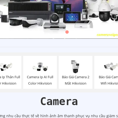
Báo Giá Camera 2
Báo Giá Ca
 Ip Thân Full
Camera Ip AI Full
Mắt Hikvision
Wifi Hikvis
r Hikvision
Color Hikvision
Camera
ứng nhu cầu thực tế về hình ảnh âm thanh phục vụ nhu cầu giám sá