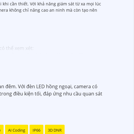
 khi cần thiết. Với khả năng giám sát từ xa mọi lúc
amera không chỉ nâng cao an ninh mà còn tạo nên
có thể xem xét:
 - Hỗ trợ kết nối không dây WiFi. - Tích hợp
giải 2MP (1920x1080). - Hỗ trợ chống ngược
s cố định 3.6mm. - Tầm quan sát hồng ngoại
an đêm. Với đèn LED hồng ngoại, camera có
lượng
chắc chắn hơn
.
trong điều kiện tối, đáp ứng nhu cầu quan sát
hể tham khảo thêm thông tin chi tiết và mua
ải pháp an ninh phù hợp!
e
AI Coding
IP66
3D DNR