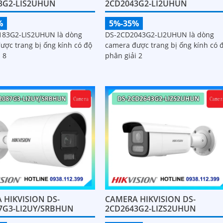
3G2-LIS2UHUN
2CD2043G2-LI2UHUN
%
5%-35%
183G2-LIS2UHUN là dòng
DS-2CD2043G2-LI2UHUN là dòng
ược trang bị ống kính có độ
camera được trang bị ống kính có 
 8
phân giải 2
 HIKVISION DS-
CAMERA HIKVISION DS-
7G3-LI2UY/SRBHUN
2CD2643G2-LIZS2UHUN