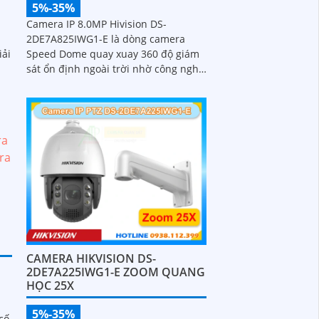
5%-35%
Camera IP 8.0MP Hivision DS-
2DE7A825IWG1-E là dòng camera
iải
Speed Dome quay xuay 360 độ giám
sát ổn định ngoài trời nhờ công nghệ
chống nước IP67
CAMERA HIKVISION DS-
2DE7A225IWG1-E ZOOM QUANG
HỌC 25X
5%-35%
cố