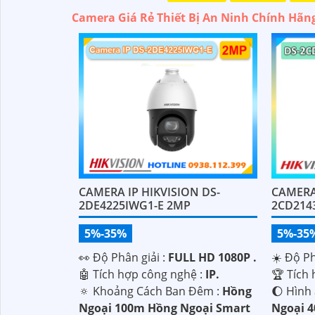
Camera Giá Rẻ Thiết Bị An Ninh Chính Hãn
CAMERA
CAMERA IP HIKVISION DS-
2CD214
2DE4225IWG1-E 2MP
5%-35
5%-35%
☀️ Độ Ph
️👀 Độ Phân giải :
FULL HD 1080P .
🏆 Tích
🤖️ Tích hợp công nghệ :
IP.
🌔 Hình
🔅 Khoảng Cách Ban Đêm :
Hồng
Ngoại 
Ngoại 100m Hồng Ngoại Smart