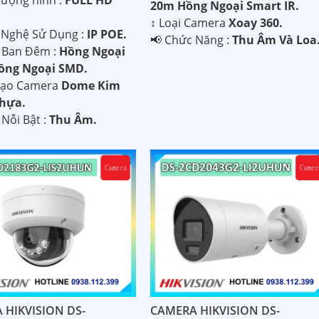
20m Hồng Ngoại Smart IR.
↕️ Loại Camera
Xoay 360.
g Nghệ Sử Dụng :
IP POE.
️📢 Chức Năng :
Thu Âm Và Loa
 Ban Đêm :
Hồng Ngoại
ồng Ngoại SMD.
 Tạo Camera
Dome Kim
Nhựa.
 Nỗi Bật :
Thu Âm.
 HIKVISION DS-
CAMERA HIKVISION DS-