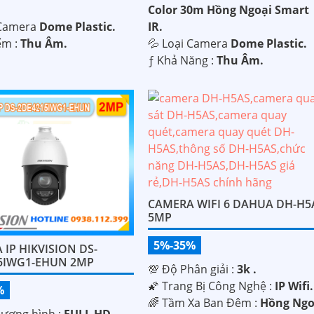
Color 30m Hồng Ngoại Smart
 Camera
Dome Plastic.
IR.
iểm :
Thu Âm.
💦 Loại Camera
Dome Plastic.
️ƒ Khả Năng :
Thu Âm.
CAMERA WIFI 6 DAHUA DH-H5
5MP
5%-35%
IP HIKVISION DS-
5IWG1-EHUN 2MP
💯 Độ Phân giải :
3k .
🌠 Trang Bị Công Nghệ :
IP Wifi.
%
🌈 Tầm Xa Ban Đêm :
Hồng Ngo
lượng hình :
FULL HD