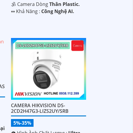
🕉️ Camera Dòng
Thân Plastic.
️↭ Khả Năng :
Công Nghệ AI.
AS
CAMERA HIKVISION DS-
2CD2H47G3-LIZS2UY/SRB
5%-35%
ại
👁 Hình Ành Chất Lượng :
Ultra