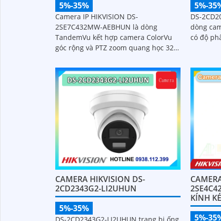
5%-35%
5%-35
Camera IP HIKVISION DS-
DS-2CD2
2SE7C432MW-AEBHUN là dòng
dòng cam
TandemVu kết hợp camera ColorVu
có độ phâ
góc rộng và PTZ zoom quang học 32X
trong cùng một camera. Độ phân giải
4MP hồng ngoại 200m chuẩn nén H
CAMERA HIKVISION DS-
CAMERA
2CD2343G2-LI2UHUN
2SE4C4
KÍNH K
5%-35%
5%-35
DS-2CD2343G2-LI2UHUN trang bị ống