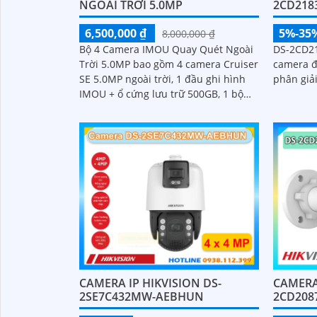
NGOÀI TRỜI 5.0MP
2CD218
6,500,000 ₫
5%-35
8,000,000 ₫
Bộ 4 Camera IMOU Quay Quét Ngoài
DS-2CD2
Trời 5.0MP bao gồm 4 camera Cruiser
camera đ
SE 5.0MP ngoài trời, 1 đầu ghi hình
phân giải
IMOU + ổ cứng lưu trữ 500GB, 1 bộ
chia tín hiệu chuyên dụng cho
camera
CAMERA IP HIKVISION DS-
CAMERA
2SE7C432MW-AEBHUN
2CD208