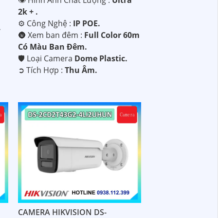
2k + .
⚙ Công Nghệ :
IP POE.
.
🌚 Xem ban đêm :
Full Color 60m
Có Màu Ban Ðêm.
🛡 Loại Camera
Dome Plastic.
️➲ Tích Hợp :
Thu Âm.
CAMERA HIKVISION DS-