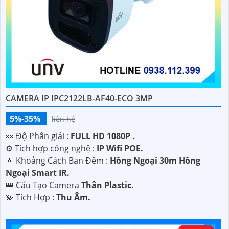
CAMERA IP IPC2122LB-AF40-ECO 3MP
5%-35%
liên hệ
️👀 Độ Phân giải :
FULL HD 1080P .
⚙ Tích hợp công nghệ :
IP Wifi POE.
🔅 Khoảng Cách Ban Đêm :
Hồng Ngoại 30m Hồng
Ngoại Smart IR.
👑 Cấu Tạo Camera
Thân Plastic.
️💫 Tích Hợp :
Thu Âm.