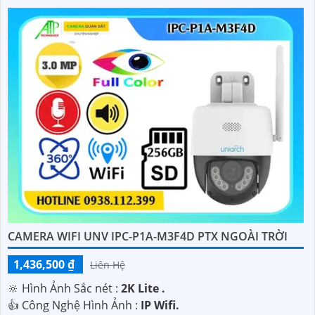
CAMERA WIFI UNV IPC-P1A-M3F4D PTX NGOÀI TRỜI
1,436,500 ₫
Liên Hệ
🔆 Hình Ảnh Sắc nét :
2K Lite .
👍 Công Nghệ Hình Ảnh :
IP Wifi.