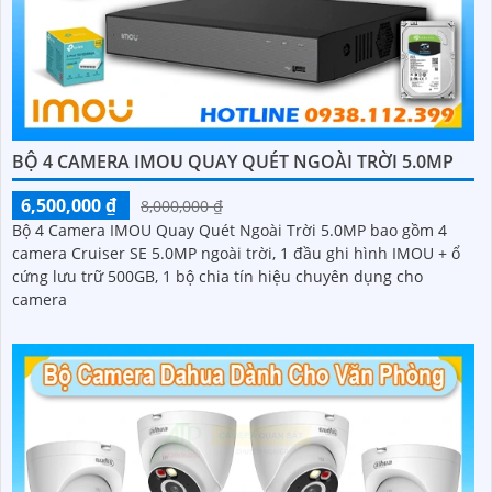
BỘ 4 CAMERA IMOU QUAY QUÉT NGOÀI TRỜI 5.0MP
6,500,000 ₫
8,000,000 ₫
Bộ 4 Camera IMOU Quay Quét Ngoài Trời 5.0MP bao gồm 4
camera Cruiser SE 5.0MP ngoài trời, 1 đầu ghi hình IMOU + ổ
cứng lưu trữ 500GB, 1 bộ chia tín hiệu chuyên dụng cho
camera