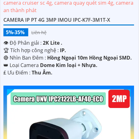
CAMERA IP PT 4G 3MP IMOU IPC-K7F-3M1T-X
5%-35%
Liên hệ
👁 Độ Phân giải :
2K Lite .
🏆 Tích hợp công nghệ :
IP.
🔴 Nhìn Ban Đêm :
Hồng Ngoại 10m Hồng Ngoại SMD.
👑 Loại Camera
Dome Kim loại + Nhựa.
️₤ Ưu Điểm :
Thu Âm.