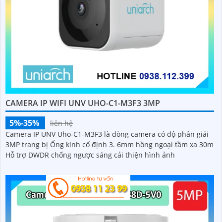
CAMERA IP WIFI UNV UHO-C1-M3F3 3MP
5%-35%
liên hệ
Camera IP UNV Uho-C1-M3F3 là dòng camera có độ phân giải
3MP trang bị Ống kính cố định 3. 6mm hồng ngoại tầm xa 30m
Hỗ trợ DWDR chống ngược sáng cải thiện hình ảnh