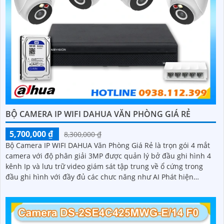
BỘ CAMERA IP WIFI DAHUA VĂN PHÒNG GIÁ RẺ
5,700,000 ₫
8,300,000 ₫
Bộ Camera IP WIFI DAHUA Văn Phòng Giá Rẻ là trọn gói 4 mắt
camera với độ phân giải 3MP được quản lý bở đầu ghi hình 4
kênh Ip và lưu trữ video giám sát tập trung về ổ cứng trong
đầu ghi hình với đầy đủ các chưc năng như AI Phát hiện
chuyển động, đàm thoại âm thanh 2 chiều và giám sát có màu
vào ban đêm