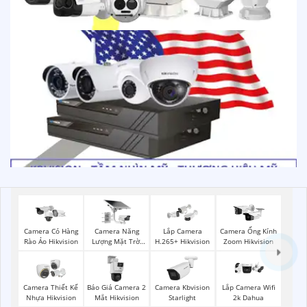
Camera Năng
Camera Có Hàng
Lắp Camera
Camera Ống Kính
Lượng Mặt Trời
Rào Ảo Hikvision
H.265+ Hikvision
Zoom Hikvision
Hikvision
Báo Giá Camera 2
Camera Thiết Kế
Camera Kbvision
Lắp Camera Wifi
Mắt Hikvision
Nhựa Hikvision
Starlight
2k Dahua