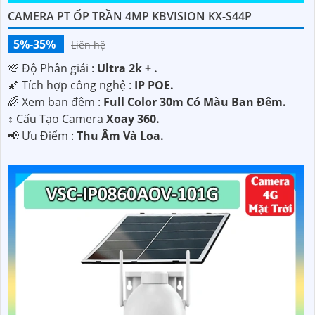
CAMERA PT ỐP TRẦN 4MP KBVISION KX-S44P
5%-35%
Liên hệ
💯 Độ Phân giải :
Ultra 2k + .
🌠 Tích hợp công nghệ :
IP POE.
🌈 Xem ban đêm :
Full Color 30m Có Màu Ban Ðêm.
↕️ Cấu Tạo Camera
Xoay 360.
️📢 Ưu Điểm :
Thu Âm Và Loa.