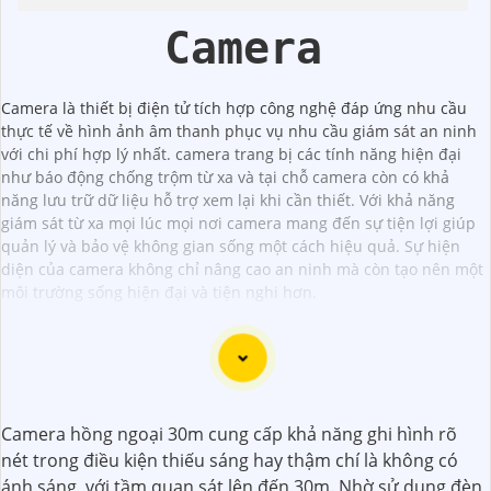
Camera
Camera là thiết bị điện tử tích hợp công nghệ đáp ứng nhu cầu
thực tế về hình ảnh âm thanh phục vụ nhu cầu giám sát an ninh
với chi phí hợp lý nhất. camera trang bị các tính năng hiện đại
như báo động chống trộm từ xa và tại chỗ camera còn có khả
năng lưu trữ dữ liệu hỗ trợ xem lại khi cần thiết. Với khả năng
giám sát từ xa mọi lúc mọi nơi camera mang đến sự tiện lợi giúp
quản lý và bảo vệ không gian sống một cách hiệu quả. Sự hiện
diện của camera không chỉ nâng cao an ninh mà còn tạo nên một
môi trường sống hiện đại và tiện nghi hơn.
Chắc chắn! Dưới đây là một số tư vấn và giới thiệu về
Camera hồng ngoại 30m cung cấp khả năng ghi hình rõ
Camera Giá Rẻ Thiết Bị An Ninh Chính Hãng mà bạn có thể
nét trong điều kiện thiếu sáng hay thậm chí là không có
xem xét:
ánh sáng, với tầm quan sát lên đến 30m. Nhờ sử dụng đèn
1:
**Camera IP Wifi Ezviz C6CN**: - Camera IP PTZ xoay