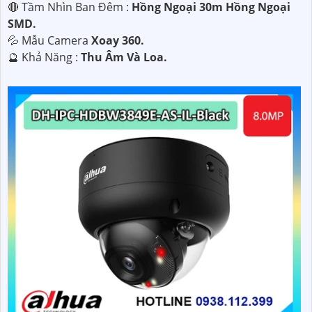
🔴 Tầm Nhìn Ban Đêm :
Hồng Ngoại 30m Hồng Ngoại
SMD.
💦 Mẫu Camera
Xoay 360.
️🔮 Khả Năng :
Thu Âm Và Loa.