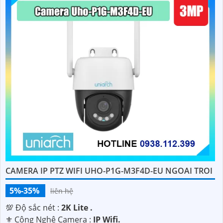
CAMERA IP PTZ WIFI UHO-P1G-M3F4D-EU NGOAI TROI
5%-35%
liên hệ
💯 Độ sắc nét :
2K Lite .
⚜️ Công Nghệ Camera :
IP Wifi.