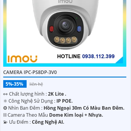
CAMERA IPC-PS8DP-3V0
5%-35%
liên hệ
️👀 Chất lượng hình :
2K Lite .
⚛️ Công Nghệ Sử Dụng :
IP POE.
❂ Nhìn Ban Đêm :
Hồng Ngoại 30m Có Màu Ban Ðêm.
⛓ Camera Theo Mẫu
Dome Kim loại + Nhựa.
'
️💫 Ưu Điểm :
Công Nghệ AI.