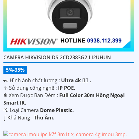
CAMERA HIKVISION DS-2CD2383G2-LI2UHUN
5%-35%
️👀 Hình ảnh chất lượng :
Ultra 4k 👍🏾 .
⚛️ Sử dụng công nghệ :
IP POE.
❃ Xem Được Ban Đêm :
Full Color 30m Hồng Ngoại
Smart IR.
💦 Loại Camera
Dome Plastic.
️ƒ Khả Năng :
Thu Âm.