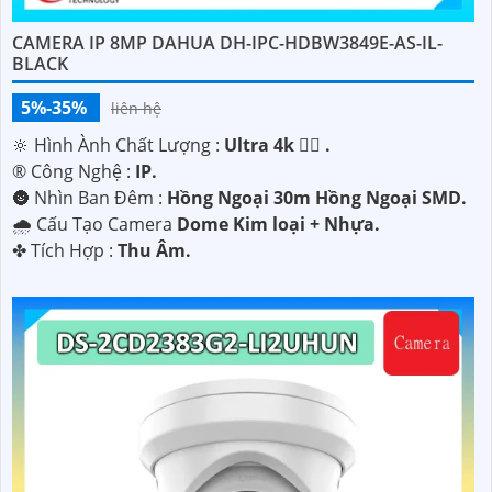
CAMERA IP 8MP DAHUA DH-IPC-HDBW3849E-AS-IL-
BLACK
5%-35%
liên hệ
🔆 Hình Ành Chất Lượng :
Ultra 4k 👍🏾 .
®️ Công Nghệ :
IP.
🌚 Nhìn Ban Đêm :
Hồng Ngoại 30m Hồng Ngoại SMD.
🌧️ Cấu Tạo Camera
Dome Kim loại + Nhựa.
️✤ Tích Hợp :
Thu Âm.