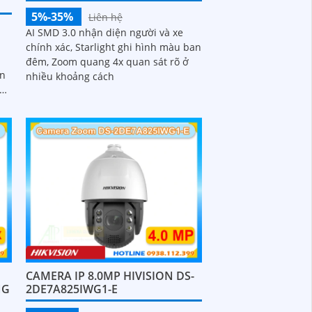
5%-35%
Liên hệ
AI SMD 3.0 nhận diện người và xe
chính xác, Starlight ghi hình màu ban
đêm, Zoom quang 4x quan sát rõ ở
ân
nhiều khoảng cách
và
CAMERA IP 8.0MP HIVISION DS-
NG
2DE7A825IWG1-E