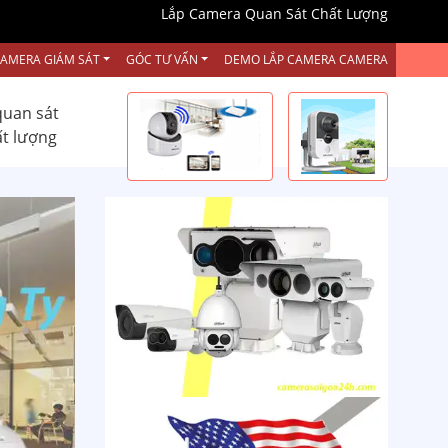
Lắp Camera Quan Sát Chất Lượng
CAMERA GIÁM SÁT
GÓC TƯ VẤN
DEMO LẮP CAMERA CAMERA
quan sát
ất lượng