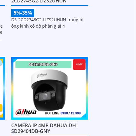
2CD2743G2-LIZS2UHUN
5%-35%
DS-2CD2743G2-LIZS2UHUN trang bị
ống kính có độ phân giải 4
se
 8
CAMERA IP 4MP DAHUA DH-
SD29404DB-GNY