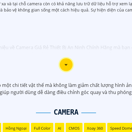
a và tại chỗ camera còn có khả năng lưu trữ dữ liệu hỗ trợ xem lại
và bảo vệ không gian sống một cách hiệu quả. Sự hiện diện của c
thiệu về Camera Giá Rẻ Thiết Bị An Ninh Chính Hãng mà bạn 
TZ xoay 360 độ, góc quay rộng. - Độ phân giải Full HD 1080p.
để theo dõi khoảng cách xa.
mera IP công nghệ H.265+ tiết kiệm băng thông. - Độ phân 
a đập. - Hồng ngoại ban đêm khoảng cách lên đến 30m.
 Camera HDCVI 2MP hỗ trợ chất lượng hình ảnh cao. - Len
o một chi tiết vật thể mà không làm giảm chất lượng hình
 cân bằng sáng, chống nhiễu 3D. - Giá phải chăng với chất 
 giúp người dùng dễ dàng điều chỉnh góc quay và thu phóng 
i nhu cầu sử dụng và không gian lắp đặt của bạn. Bạn có t
 hàng thiết bị an ninh chuyên nghiệp. Chúc bạn tìm được gi
CAMERA
Hồng Ngoại
Full Color
AI
CMOS
Xoay 360
Speed Dom