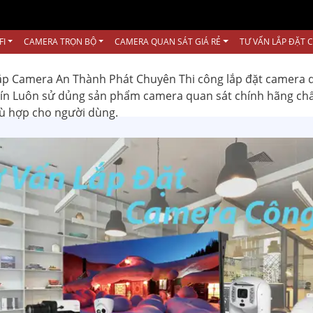
FI
CAMERA TRỌN BỘ
CAMERA QUAN SÁT GIÁ RẺ
TƯ VẤN LẮP ĐẶT 
ắp Camera An Thành Phát Chuyên Thi công lắp đặt camera 
 tín Luôn sử dủng sản phẩm camera quan sát chính hãng ch
hù hợp cho người dùng.