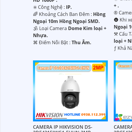
+ .
✳️ Công Nghệ :
IP.
'
®️ Came
🌈 Khoảng Cách Ban Đêm :
Hồng
🌚 Khi x
Ngoại 10m Hồng Ngoại SMD.
Ngoại 
🕉️ Loại Camera
Dome Kim loại +
⚒ Cấu 
Nhựa.
loại + 
️⌘ Điểm Nỗi Bật :
Thu Âm.
️ƒ Khả N
CAMERA
CAMERA IP HIKVISION DS-