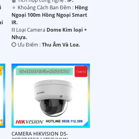
i
🔅 Khoảng Cách Ban Đêm :
Hồng
Ngoại 100m Hồng Ngoại Smart
ại
IR.
⛓ Loại Camera
Dome Kim loại +
Nhựa.
️💮 Ưu Điểm :
Thu Âm Và Loa.
CAMERA HIKVISION DS-