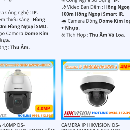
🌙 Video Ban Đêm :
Hồng Ngoạ
ra Công nghệ :
IP.
100m Hồng Ngoại Smart IR.
em thiếu sáng :
Hồng
🌧️ Camera Dòng
Dome Kim lo
10m Hồng Ngoại SMD.
+ Nhựa.
Tạo Camera
Dome Kim
️☣️ Tích Hợp :
Thu Âm Và Loa.
Nhựa.
ăng :
Thu Âm.
 4.0MP DS-
CAMERA IP HIKVISION DS-