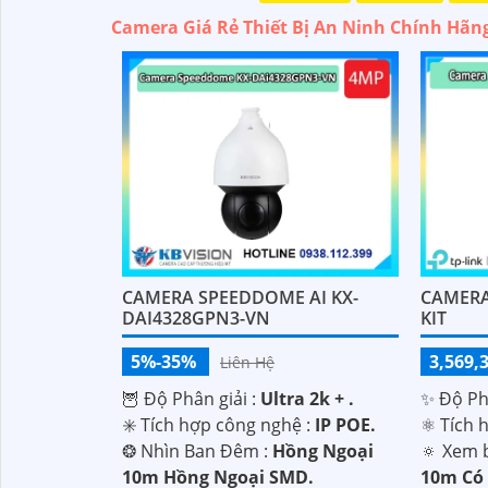
Camera Giá Rẻ Thiết Bị An Ninh Chính Hãn
CAMERA SPEEDDOME AI KX-
CAMERA
DAI4328GPN3-VN
KIT
5%-35%
3,569,
Liên Hệ
🦉 Độ Phân giải :
Ultra 2k + .
✨ Độ Phâ
✳️ Tích hợp công nghệ :
IP POE.
⚛️ Tích 
❂ Nhìn Ban Đêm :
Hồng Ngoại
🔅 Xem 
10m Hồng Ngoại SMD.
10m Có