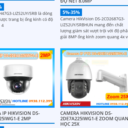
ĐỘ NÉT 8.0MP
%
5%-35%
47G3-LIZS2UY/SRB là dòng
Camera HikVision DS-2CD2687G3-
ược trang bị ống kính có độ
LIZS2UY/SRBHUN mang đến chất
 4
lượng giám sát vượt trội với độ ph
giải 8MP ống kính zoom quang 4x 
công nghệ ColorVu
CAMERA HIKVISION DS-
IP HIKVISION DS-
2DE7A225IWG1-E ZOOM QUA
25IWG1-E 2MP
HỌC 25X