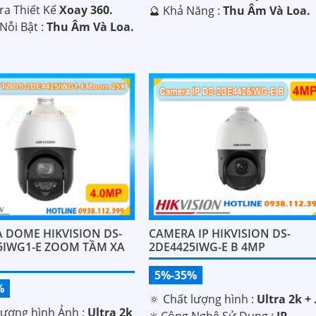
a Thiết Kế
Xoay 360.
️🔮 Khả Năng :
Thu Âm Và Loa.
Nỗi Bật :
Thu Âm Và Loa.
 DOME HIKVISION DS-
CAMERA IP HIKVISION DS-
5IWG1-E ZOOM TẦM XA
2DE4425IWG-E B 4MP
5%-35%
%
🔅 Chất lượng hình :
Ultra 2k + 
lượng hình Ảnh :
Ultra 2k
✳️ Công Nghệ Sử Dụng :
IP.