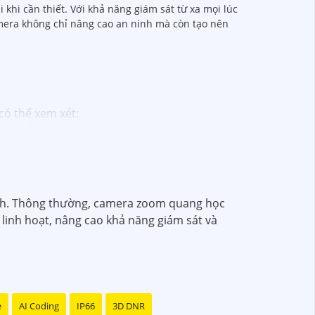
 khi cần thiết. Với khả năng giám sát từ xa mọi lúc
amera không chỉ nâng cao an ninh mà còn tạo nên
có thể xem xét:
 - Hỗ trợ kết nối không dây WiFi. - Tích hợp
giải 2MP (1920x1080). - Hỗ trợ chống ngược
s cố định 3.6mm. - Tầm quan sát hồng ngoại
 ảnh. Thông thường, camera zoom quang học
lượng
chắc chắn hơn
.
linh hoạt, nâng cao khả năng giám sát và
hể tham khảo thêm thông tin chi tiết và mua
ải pháp an ninh phù hợp!
e
AI Coding
IP66
3D DNR