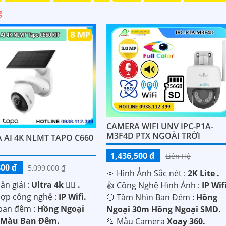
g
CAMERA WIFI UNV IPC-P1A-
M3F4D PTX NGOÀI TRỜI
 AI 4K NLMT TAPO C660
1,436,500 ₫
Liên Hệ
300 ₫
5,099,000 ₫
🔆 Hình Ảnh Sắc nét :
2K Lite .
n giải :
Ultra 4k 👍🏾 .
👍 Công Nghệ Hình Ảnh :
IP Wif
hợp công nghệ :
IP Wifi.
🔴 Tầm Nhìn Ban Đêm :
Hồng
ban đêm :
Hồng Ngoại
Ngoại 30m Hồng Ngoại SMD.
 Màu Ban Ðêm.
💦 Mẫu Camera
Xoay 360.