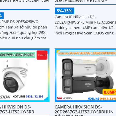
5IWG1-EHUN ZOOM TẦM
2DE2A404IWG1-E PTZ 4MP
5%-35%
%
Camera IP Hikvision DS-
4.0MP DS-2DE5425IWG1-
2DE2A404IWG1-E Mini PTZ AcuSen
om Tầm Xa sở hữu độ phân
là dòng camera 4MP cảm biến 1/2.
 cùng zoom quang học 25X,
inch Progressive Scan CMOS cung
hiệu quả nhu cầu giám sát
cấp hình ảnh sắc nét
ực rộng
 HIKVISION DS-
CAMERA HIKVISION DS-
7G3-LIZS2UY/SRB
2CD2687G3-LIZS2UY/SRBHUN