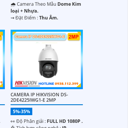
🌧️ Camera Theo Mẫu
Dome Kim
loại + Nhựa.
️⇝ Đặt Điểm :
Thu Âm.
CAMERA IP HIKVISION DS-
2DE4225IWG1-E 2MP
5%-35%
.
️👀 Độ Phân giải :
FULL HD 1080P .
🤖️ Tích hợp công nghệ :
IP.