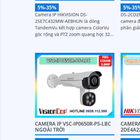
5%-35%
5%-35
Camera IP HIKVISION DS-
DS-2CD2H
2SE7C432MW-AEBHUN là dòng
camera đ
TandemVu kết hợp camera ColorVu
phân giải
góc rộng và PTZ zoom quang học 32X
trong cùng một camera. Độ phân giải
4MP hồng ngoại 200m chuẩn nén H
CAMERA IP VSC-IP0650R-PS-LBC
CAMERA 
NGOÀI TRỜI
2DE4A2