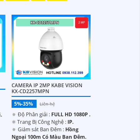
CAMERA IP 2MP KABE VISION
KX-CD2257MPN
5%-35%
Liên hệ
🔅 Độ Phân giải :
FULL HD 1080P .
i.
⚛️ Trang Bị Công Nghệ :
IP.
🔅 Giám sát Ban Đêm :
Hồng
Ngoại 100m Có Màu Ban Ðêm.