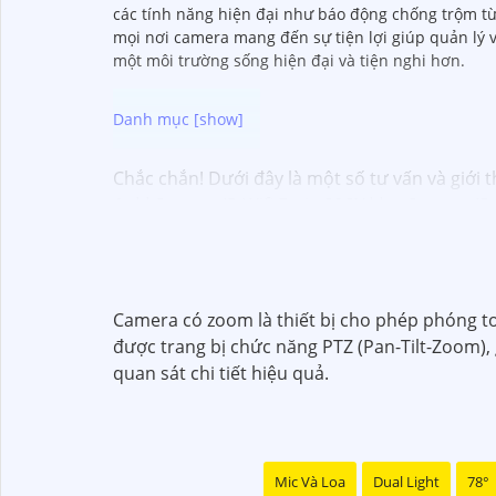
các tính năng hiện đại như báo động chống trộm từ x
mọi nơi camera mang đến sự tiện lợi giúp quản lý 
một môi trường sống hiện đại và tiện nghi hơn.
Chắc chắn! Dưới đây là một số tư vấn và giới 
1:
**Camera IP Wifi Ezviz C6CN**: - Camera IP P
công nghệ hồng ngoại thông minh. - Phù hợp 
📽
2:
**Camera Hikvision DS-2CD1021-I**: - Ca
sáng kỹ thuật số. - Thiết kế vỏ nhựa chống v
✳️
3:
**Camera Dahua HDCVI HAC-HFW1200T**: -
Camera có zoom là thiết bị cho phép phóng t
lên đến 20m. - Chống ngược sáng Digital WDR,
được trang bị chức năng PTZ (Pan-Tilt-Zoom),
Nhớ kiểm tra và lựa chọn sản phẩm phù hợp vớ
quan sát chi tiết hiệu quả.
hàng tại các cửa hàng điện tử uy tín hoặc cửa
Mic Và Loa
Dual Light
78°