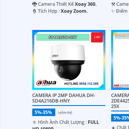
🐉️ Camera Thiết Kế
Xoay 360.
⚒ Camer
️👮 Tích Hợp :
Xoay Zoom.
️✨ Điểm 
CAMERA IP 2MP DAHUA DH-
CAMERA
SD4A216DB-HNY
2DE442
25X
5%-35%
Liên hệ
5%-35
🔆 Hình Ành Chất Lượng :
FULL
☀️ Chất 
HD 1080P .