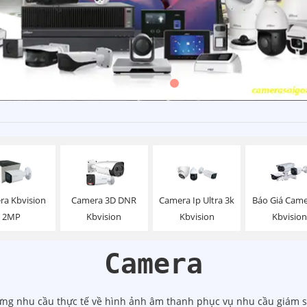
Báo Giá Came
ra Kbvision
Camera 3D DNR
Camera Ip Ultra 3k
Kbvision
2MP
Kbvision
Kbvision
Camera
ứng nhu cầu thực tế về hình ảnh âm thanh phục vụ nhu cầu giám sá