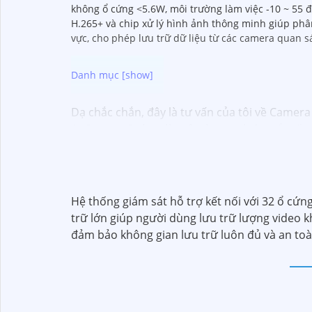
không ổ cứng <5.6W, môi trường làm việc -10 ~ 55
H.265+ và chip xử lý hình ảnh thông minh giúp phân
vực, cho phép lưu trữ dữ liệu từ các camera quan sát
Dạ chắc chắn, đây là tư vấn của tôi về Camera
1:
Camera Dahua là một thương hiệu nổi tiến
mua từ các cửa hàng uy tín hoặc các đại lý c
camera. Bạn nên tìm hiểu kỹ trước khi đầu tư.
tin cậy.💖
5:
Nếu bạn muốn tìm camera Dahua gi
Hy vọng rằng những thông tin trên sẽ giúp b
Hệ thống giám sát hỗ trợ kết nối với 32 ổ cứn
vấn thêm, đừng ngần ngại để lại Cung cấp cho 
trữ lớn giúp người dùng lưu trữ lượng video 
đảm bảo không gian lưu trữ luôn đủ và an to