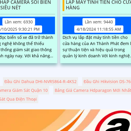
PHÁP CAMERA SOI BIỂN
LẮP MÁY TÍNH TIỀN CHO CỬ
 SIÊU NÉT
HÀNG
Lần xem: 6930
Lần xem: 9440
6/10/2025 9:30:21 PM
4/18/2024 11:18:55 AM
ọc biển số xe đã trở thành
Dịch vụ lắp đặt máy tính tiền cho
 nghệ không thể thiếu
cửa hàng của An Thành Phát đem l
 thống giám sát giao thông
sự thuận tiện và hiệu quả trong
ày nay. Với khả năng
quản lý kinh doanh Với kinh nghiệm
n và xử lý thông tin biển số
lâu năm và đội ngũ kỹ thuật viên
 tự động, những camera
chuyên...
 lại nhiều lợi ích đáng kể,
quản lý phương tiện đến việc
Đầu Ghi Dahua DHI-NVR5864-R-4KS2
Đầu Ghi Hikvision DS-7
 hiệu quả an ninh
amera Giám Sát Quận 10
Bảng Giá Camera Hdparagon Mới Nhấ
át Qua Điện Thoại