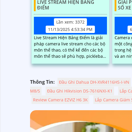
LIVE STREAM HIỆN BẢNG
GIẢI 
ĐIỂM
SỐ XE
Lần xem: 3372
11/13/2025 4:53:34 PM
Live Stream Hiện Bảng Điểm là giải
Camera đ
pháp camera live stream cho các bộ
một công
môn thể thao, có thể kể đến các bộ
trong hệ
môn thể thao sẽ phù hợp, pickleball,
và an ninh ng
cầu lông, tenis, bóng bàn, bida sẽ
nhận diệ
phù hợp với giải pháp này, live
một cách
stream trực tiếp có thể hiện bảng
này mang
điểm và chỉnh được tỉ số trực tiếp
từ việc 
Thông Tin:
Đầu Ghi Dahua DH-XVR4116HS-I-VN
giúp người có thể theo dõi dễ dàng
nâng cao
M8/S
Đầu Ghi Hikvision DS-7616NXI-K1
Lắp C
Review Camera EZVIZ H6 3K
Lắp Camera Giám S