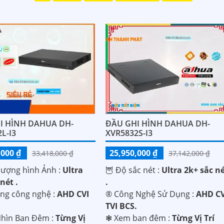
I HÌNH DAHUA DH-
ĐẦU GHI HÌNH DAHUA DH-
L-I3
XVR5832S-I3
,000 ₫
25,950,000 ₫
33,418,000 ₫
37,142,000 ₫
lượng hình Ảnh :
Ultra
🦉 Độ sắc nét :
Ultra 2k+ sắc n
nét .
.
ụng công nghệ :
AHD CVI
®️ Công Nghệ Sử Dụng :
AHD CV
.
TVI BCS.
hìn Ban Đêm :
Từng Vị
❃ Xem ban đêm :
Từng Vị Trí