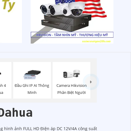
nh 4
Đầu Ghi IP AI Thông
Camera Hikvision
ua
Minh
Phân Biệt Người
Dahua
ợng hình ảnh FULL HD Điện áp DC 12V/4A công suất