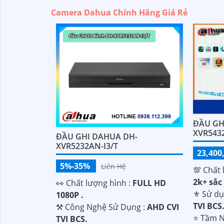
Camera Dahua Chính Hãng Giá Rẻ
'
ĐẦU GH
XVR5432
ĐẦU GHI DAHUA DH-
XVR5232AN-I3/T
23,400
5%-35%
Liên Hệ
💯 Chất 
2k+ sắc 
️👀 Chất lượng hình :
FULL HD
⚜️ Sử d
1080P .
TVI BCS
⚒ Công Nghệ Sử Dụng :
AHD CVI
⭐ Tầm N
TVI BCS.