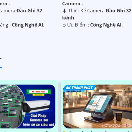
era .
Camera .
i Camera
Đầu Ghi 32
🐜 Thiết Kế Camera
Đầu Ghi 32
kênh.
Năng :
Công Nghệ AI.
️➲ Ưu Điểm :
Công Nghệ AI.
T