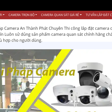
FI
CAMERA TRỌN BỘ
CAMERA QUAN SÁT GIÁ RẺ
TƯ VẤN LẮP ĐẶT 
ắp Camera An Thành Phát Chuyên Thi công lắp đặt camera 
 tín Luôn sử dủng sản phẩm camera quan sát chính hãng ch
hù hợp cho người dùng.