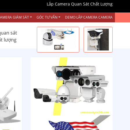
Lắp Camera Quan Sát Chất Lượng
CAMERA GIÁM SÁT
GÓC TƯ VẤN
DEMO LẮP CAMERA CAMERA
quan sát
ất lượng