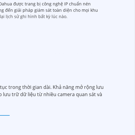
 Dahua được trang bị công nghệ IP chuẩn nén
ang đến giải pháp giám sát toàn diện cho mọi khu
i lịch sử ghi hình bất kỳ lúc nào.
ậy mua Camera Dahua chính hãng, bạn nên
hay đổi tùy vào model và chức năng của
phân giải cao, tính năng thông minh và độ
ện tử hoặc tại các cửa hàng điện tử.
lượng. Nếu bạn có thêm câu hỏi hoặc cần tư
 tục trong thời gian dài. Khả năng mở rộng lưu
 lưu trữ dữ liệu từ nhiều camera quan sát và