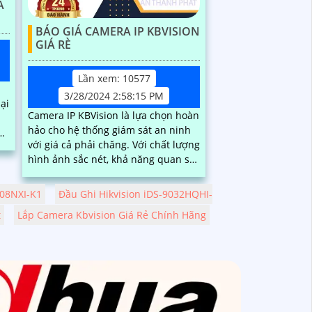
A
BÁO GIÁ CAMERA IP KBVISION
GIÁ RÈ
Lần xem: 10577
3/28/2024 2:58:15 PM
ại
Camera IP KBVision là lựa chọn hoàn
hảo cho hệ thống giám sát an ninh
với giá cả phải chăng. Với chất lượng
hình ảnh sắc nét, khả năng quan sát
ban đêm tốt và tính năng thông
minh, Camera IP KBVision đáng để
608NXI-K1
Đầu Ghi Hikvision iDS-9032HQHI-
đầu tư
t
Lắp Camera Kbvision Giá Rẻ Chính Hãng