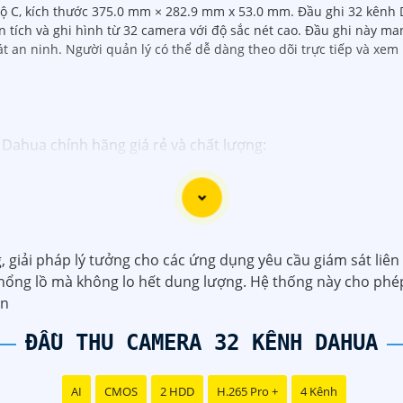
 độ C, kích thước 375.0 mm × 282.9 mm x 53.0 mm. Đầu ghi 32 kênh
 tích và ghi hình từ 32 camera với độ sắc nét cao. Đầu ghi này m
 an ninh. Người quản lý có thể dễ dàng theo dõi trực tiếp và xem lạ
 Dahua chính hãng giá rẻ và chất lượng:
g về sản phẩm an ninh và giám sát.⚒
2:
Để Hoàn toàn tin c
hính thức của Dahua.☄️
3:
Mức giá của Camera Dahua có thể t
️
4:
Chất lượng của Camera Dahua được đánh giá cao với độ 
á rẻ, bạn có thể tham khảo trên các website thương mại đi
ạn chọn lựa được Camera Dahua chính hãng, giá rẻ và chất 
g, giải pháp lý tưởng cho các ứng dụng yêu cầu giám sát liên
công trình biết.
khổng lồ mà không lo hết dung lượng. Hệ thống này cho phép
àn
ĐẦU THU CAMERA 32 KÊNH DAHUA
AI
CMOS
2 HDD
H.265 Pro +
4 Kênh