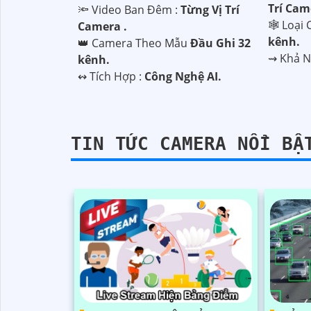
Trí Cam
🔦 Video Ban Đêm :
Từng Vị Trí
🕸️ Loạ
Camera .
kênh.
👑 Camera Theo Mẫu
Đầu Ghi 32
️⇝ Khả 
kênh.
️↭ Tích Hợp :
Công Nghệ AI.
TIN TỨC CAMERA NỔI BẬ