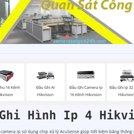
Thu 16 Kênh
Đầu Ghi AI
Đầu Ghi Camera Ip
Đầu Ghi Ip 32
ikvision
Hikvision
16 Kênh Hikvision
Hikvisio
Ghi Hình Ip 4 Hikv
g camera ip sử dụng chip xử lý AcuSense giúp tiết kiệm băng thông