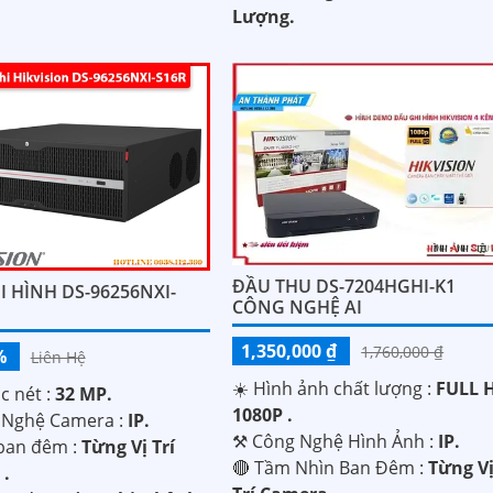
Lượng.
ĐẦU THU DS-7204HGHI-K1
 HÌNH DS-96256NXI-
CÔNG NGHỆ AI
1,350,000 ₫
1,760,000 ₫
%
Liên Hệ
☀️ Hình ảnh chất lượng :
FULL 
c nét :
32 MP.
1080P .
 Nghệ Camera :
IP.
⚒ Công Nghệ Hình Ảnh :
IP.
ban đêm :
Từng Vị Trí
🔴 Tầm Nhìn Ban Đêm :
Từng V
.