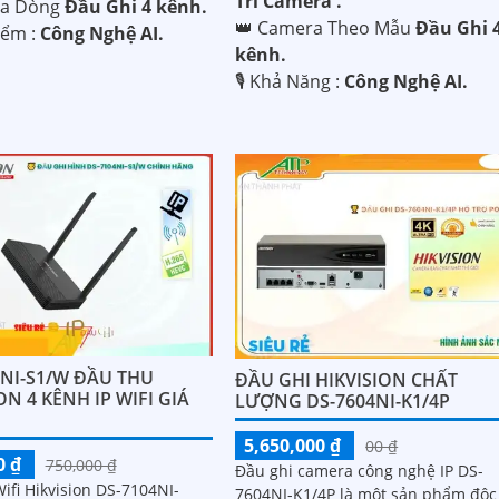
Trí Camera .
ra Dòng
Đầu Ghi 4 kênh.
👑 Camera Theo Mẫu
Đầu Ghi 
iểm :
Công Nghệ AI.
kênh.
️🎙 Khả Năng :
Công Nghệ AI.
4NI-S1/W ĐẦU THU
ĐẦU GHI HIKVISION CHẤT
ON 4 KÊNH IP WIFI GIÁ
LƯỢNG DS-7604NI-K1/4P
5,650,000 ₫
00 ₫
0 ₫
750,000 ₫
Đầu ghi camera công nghệ IP DS-
ifi Hikvision DS-7104NI-
7604NI-K1/4P là một sản phẩm độc