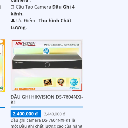
♊ Cấu Tạo Camera
Đầu Ghi 4
4
kênh.
️🔔 Ưu Điểm :
Thu hình Chất
Lượng.
ĐẦU GHI HIKVISION DS-7604NXI-
K1
2,400,000 ₫
3,440,000 ₫
Đầu ghi camera DS-7604NXI-K1 là
một Đầu ghi chất lượng cao của hãng