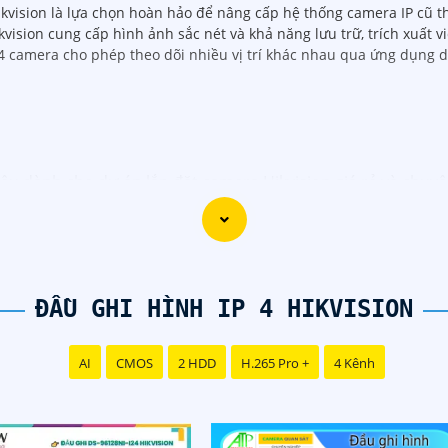
Hikvision là lựa chọn hoàn hảo để nâng cấp hệ thống camera IP cũ
vision cung cấp hình ảnh sắc nét và khả năng lưu trữ, trích xuất 
 4 camera cho phép theo dõi nhiều vị trí khác nhau qua ứng dụng d
iệu dành cho dự án lắp đặt camera Hikvision giá rẻ và chuy
 dịch vụ lắp đặt camera Hikvision giá rẻ và chuyên nghiệp ch
ặt camera an ninh, đội ngũ kỹ thuật viên của chúng tôi cam 
.
ĐẦU GHI HÌNH IP 4 HIKVISION
ng những thương hiệu hàng đầu thế giới về giải pháp an nin
ất lượng hình ảnh sắc nét mà còn đem đến sự tin cậy và an 
AI
CMOS
2 HDD
H.265 Pro +
4 Kênh
ikvision giá rẻ và chuyên nghiệp cho dự án của mình, chúng 