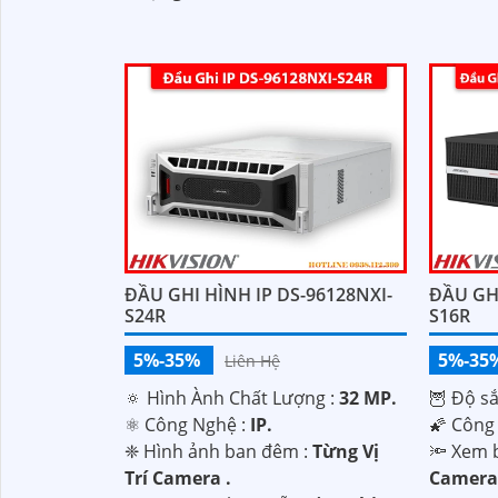
'
ĐẦU GHI HÌNH IP DS-96128NXI-
ĐẦU GHI
S24R
S16R
5%-35%
5%-35
Liên Hệ
🔅 Hình Ành Chất Lượng :
32 MP.
🦉 Độ sắ
⚛️ Công Nghệ :
IP.
🌠 Công
❈ Hình ảnh ban đêm :
Từng Vị
🔦 Xem 
Trí Camera .
Camera 