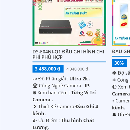
ĐẦU GHI
DS-E04NI-Q1 ĐẦU GHI HÌNH CHI
PHÍ PHÙ HỢP
30%
3,458,000 ₫
4,940,000 ₫
👁 Độ sắ
️👀 Độ Phân giải :
Ultra 2k .
⚛️ Công
🏆 Công Nghệ Camera :
IP.
🌔 Xem 
❃ Xem ban đêm :
Từng Vị Trí
Camera 
Camera .
↕️ Camer
💢 Thiết Kế Camera
Đầu Ghi 4
kênh.
kênh.
️🔔 Ưu Đ
️💫 Ưu Điểm :
Thu hình Chất
Lượng.