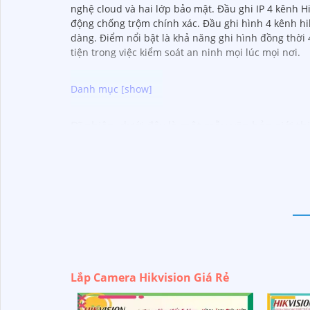
nghệ cloud và hai lớp bảo mật. Đầu ghi IP 4 kênh 
động chống trộm chính xác. Đầu ghi hình 4 kênh hik
dàng. Điểm nổi bật là khả năng ghi hình đồng thời
tiện trong việc kiểm soát an ninh mọi lúc mọi nơi.
Dĩ nhiên, dưới đây là một mẫu văn bản giới th
Chào quý khách hàng,
Chúng tôi xin trân trọng giới thiệu đến quý vị
Với kinh nghiệm lâu năm trong lĩnh vực lắp đ
ninh hiệu quả, đáng tin cậy và tiết kiệm chi phí
Camera của Hikvision được biết đến là một tro
tiến, camera Hikvision không chỉ
chắc chắn
ch
Nếu quý vị quan tâm đến việc lắp đặt camera H
Lắp Camera Hikvision Giá Rẻ