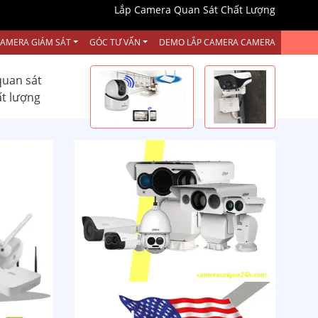
Lắp Camera Quan Sát Chất Lượng
CAMERA GIÁM SÁT
GÓC TƯ VẤN
DEMO LẮP CAMERA CAMERA
quan sát
ất lượng