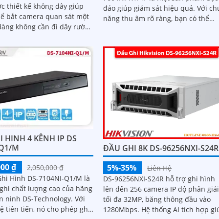
c thiết kế không dây giúp
đáo giúp giám sát hiệu quả. Với chức
hể bắt camera quan sát một
năng thu âm rõ ràng, bạn có thể
dàng không cần đi dây rườm
nghe lại các hoạt động mà không b
 chọn lý tưởng cho các hệ
lỡ bất kỳ chi tiết nào
 HINH 4 KÊNH IP DS
 Q1/M
ĐẦU GHI 8K DS-96256NXI-S24R
000 ₫
5%-35%
2,050,000 ₫
Liên Hệ
 Ghi Hình DS-7104NI-Q1/M là
DS-96256NXI-S24R hỗ trợ ghi hình
ghi chất lượng cao của hãng
lên đến 256 camera IP độ phân giả
n ninh DS-Technology. Với
tối đa 32MP, băng thông đầu vào
 tiên tiến, nó cho phép ghi
1280Mbps. Hệ thống AI tích hợp giúp