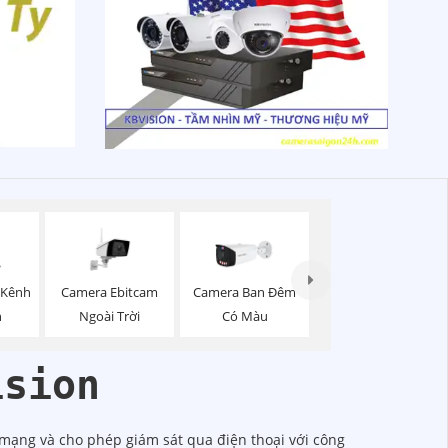
Camera Ebitcam
 Kênh
Camera Ban Đêm
Ngoài Trời
n
Có Màu
ision
 mạng và cho phép giám sát qua điện thoại với công