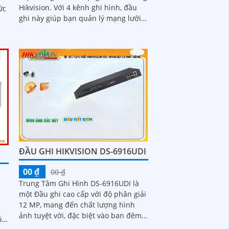
Hikvision. Với 4 kênh ghi hình, đầu
ghi này giúp bạn quản lý mạng lưới
camera an ninh một cách hiệu quả
ỏ
ĐẦU GHI HIKVISION DS-6916UDI
00 ₫
00 ₫
Trung Tâm Ghi Hình DS-6916UDI là
một Đầu ghi cao cấp với độ phân giải
i
12 MP, mang đến chất lượng hình
ảnh tuyệt vời, đặc biệt vào ban đêm.
Với hỗ trợ 1 HDD, bạn có thể lưu trữ