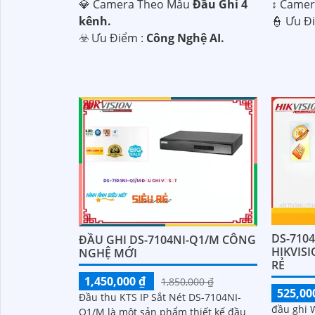
💎 Camera Theo Mẫu
Đầu Ghi 4
↕️ Came
kênh.
️👮 Ưu Đ
️☣️ Ưu Điểm :
Công Nghệ AI.
DS-710
ĐẦU GHI DS-7104NI-Q1/M CÔNG
HIKVISI
NGHỆ MỚI
RẺ
1,450,000 ₫
1,850,000 ₫
525,00
Đầu thu KTS IP Sắt Nét DS-7104NI-
đầu ghi W
Q1/M là một sản phẩm thiết kế đầu