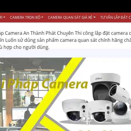
FI
CAMERA TRỌN BỘ
CAMERA QUAN SÁT GIÁ RẺ
TƯ VẤN LẮP ĐẶT 
ắp Camera An Thành Phát Chuyên Thi công lắp đặt camera 
 tín Luôn sử dủng sản phẩm camera quan sát chính hãng ch
hù hợp cho người dùng.