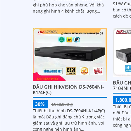
S1/W đượ
ghi phù hợp cho văn phòng. Với khả
bạn có t
năng ghi hình 4 kênh chất lượng
cách dễ 
hình 4.0 MP, độ phân giải Ultra 2k IP,
rà,là lựa
nó...
thống...
ĐẦU GHI
ĐẦU GHI HIKVISION DS-7604NI-
7104NI
K1/4P(C)
1,800,
30%
4,960,000 ₫
Thiết Bị
Thiết bị thu hình DS-7604NI-K1/4P(C)
một Đầu 
là một Đầu ghi đáng chú ý trong việc
thiết bị a
giám sát và ghi lưu trữ hình ảnh. Với
công nghệ
công nghệ nén hình ảnh