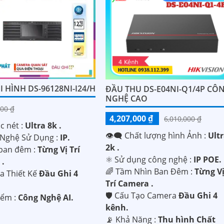
 HÌNH DS-96128NI-I24/H
ĐẦU THU DS-E04NI-Q1/4P CÔ
NGHỆ CAO
00 ₫
4,207,000 ₫
6,010,000 ₫
c nét :
Ultra 8k .
👁️‍🗨 Chất lượng hình Ảnh :
Ult
 Nghệ Sử Dụng :
IP.
2k .
ban đêm :
Từng Vị Trí
⚛️ Sử dụng công nghệ :
IP POE.
.
🌈 Tầm Nhìn Ban Đêm :
Từng V
a Thiết Kế
Đầu Ghi 4
Trí Camera .
🛡 Cấu Tạo Camera
Đầu Ghi 4
iểm :
Công Nghệ AI.
kênh.
️📡 Khả Năng :
Thu hình Chất