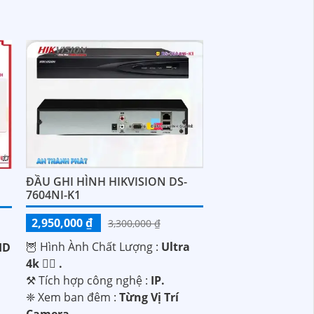
ĐẦU GHI HÌNH HIKVISION DS-
7604NI-K1
2,950,000 ₫
3,300,000 ₫
🦉 Hình Ành Chất Lượng :
Ultra
HD
4k 👍🏾 .
⚒ Tích hợp công nghệ :
IP.
❈ Xem ban đêm :
Từng Vị Trí
ị
Camera .