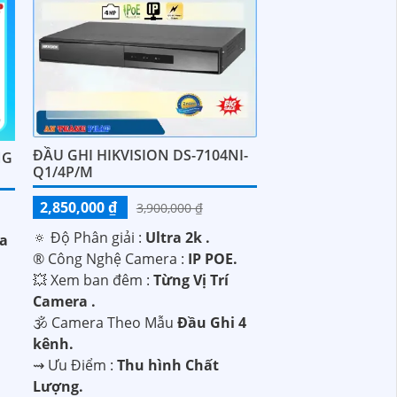
ĐẦU GHI HIKVISION DS-7104NI-
NG
Q1/4P/M
2,850,000 ₫
3,900,000 ₫
🔅 Độ Phân giải :
Ultra 2k .
ra
®️ Công Nghệ Camera :
IP POE.
💥 Xem ban đêm :
Từng Vị Trí
Camera .
ị
🕉️ Camera Theo Mẫu
Đầu Ghi 4
kênh.
️⇝ Ưu Điểm :
Thu hình Chất
Lượng.