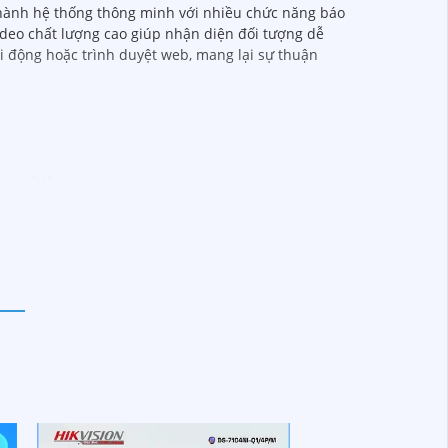
 thành hệ thống thông minh với nhiều chức năng báo
video chất lượng cao giúp nhận diện đối tượng dễ
i động hoặc trình duyệt web, mang lại sự thuận
ên nghiệp:
o dự án của quý vị.
kết sẽ mang đến cho quý vị những giải pháp an
h video. Với các tính năng và công nghệ tiên
toàn cho dự án của quý vị.
tôi luôn sẵn lòng hỗ trợ và tư vấn cho quý vị.