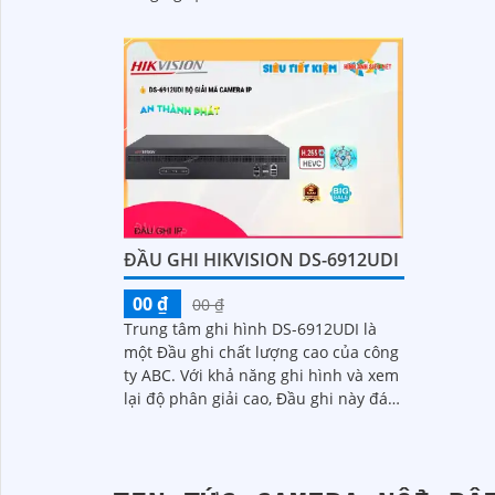
lại và lư
H.265+/H.265/H
an ninh 
ràng
ĐẦU GHI HIKVISION DS-6912UDI
00 ₫
00 ₫
Trung tâm ghi hình DS-6912UDI là
một Đầu ghi chất lượng cao của công
ty ABC. Với khả năng ghi hình và xem
lại độ phân giải cao, Đầu ghi này đáp
ứng tốt nhu cầu giám sát an ninh của
mọi không gian