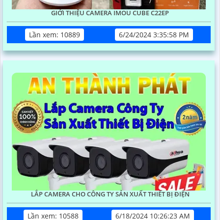
GIỚI THIỆU CAMERA IMOU CUBE C22EP
Lần xem: 10889
6/24/2024 3:35:58 PM
LẮP CAMERA CHO CÔNG TY SẢN XUẤT THIẾT BỊ ĐIỆN
Lần xem: 10588
6/18/2024 10:26:23 AM