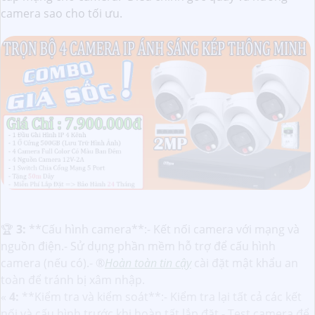
camera sao cho tối ưu.
️🏆
3:
**Cấu hình camera**:- Kết nối camera với mạng và
nguồn điện.- Sử dụng phần mềm hỗ trợ để cấu hình
camera (nếu có).- ®️
Hoàn toàn tin cậy
cài đặt mật khẩu an
toàn để tránh bị xâm nhập.
«
4:
**Kiểm tra và kiểm soát**:- Kiểm tra lại tất cả các kết
nối và cấu hình trước khi hoàn tất lắp đặt.- Test camera để