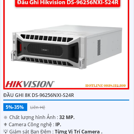
ĐẦU GHI 8K DS-96256NXI-S24R
5%-35%
Liên Hệ
🔆 Chất lượng hình Ảnh :
32 MP.
⚜️ Camera Công nghệ :
IP.
💡 Giám sát Ban Đêm :
Từng Vị Trí Camera .