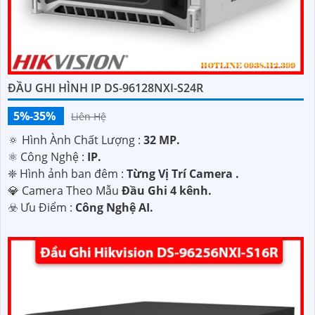
ĐẦU GHI HÌNH IP DS-96128NXI-S24R
5%-35%
Liên Hệ
🔅 Hình Ành Chất Lượng :
32 MP.
⚛️ Công Nghệ :
IP.
❈ Hình ảnh ban đêm :
Từng Vị Trí Camera .
💎 Camera Theo Mẫu
Đầu Ghi 4 kênh.
️☣️ Ưu Điểm :
Công Nghệ AI.