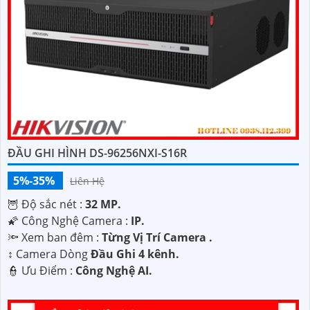
ĐẦU GHI HÌNH DS-96256NXI-S16R
5%-35%
Liên Hệ
🦉 Độ sắc nét :
32 MP.
🌠 Công Nghệ Camera :
IP.
🔦 Xem ban đêm :
Từng Vị Trí Camera .
↕️ Camera Dòng
Đầu Ghi 4 kênh.
️👮 Ưu Điểm :
Công Nghệ AI.