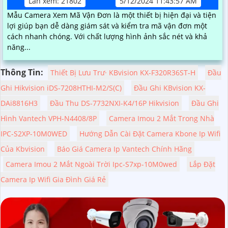
Lần xem: 21802
5/12/2024 11:43:57 AM
Mẫu Camera Xem Mã Vận Đơn là một thiết bị hiện đại và tiện
lợi giúp bạn dễ dàng giám sát và kiểm tra mã vận đơn một
cách nhanh chóng. Với chất lượng hình ảnh sắc nét và khả
năng...
Thông Tin:
Thiết Bị Lưu Trư· KBvision KX-F320R36ST-H
Đầu
Ghi Hikvision iDS-7208HTHI-M2/S(C)
Đầu Ghi KBvision KX-
DAi8816H3
Đầu Thu DS-7732NXI-K4/16P Hikvision
Đầu Ghi
Hình Vantech VPH-N4408/8P
Camera Imou 2 Mắt Trong Nhà
IPC-S2XP-10M0WED
Hướng Dẫn Cài Đặt Camera Kbone Ip Wifi
Của Kbvision
Báo Giá Camera Ip Vantech Chính Hãng
Camera Imou 2 Mắt Ngoài Trời Ipc-S7xp-10M0wed
Lắp Đặt
Camera Ip Wifi Gia Đình Giá Rẻ