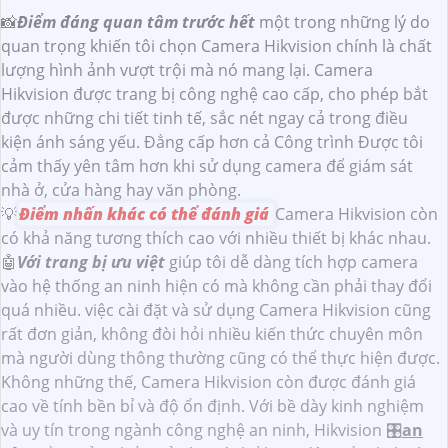
📸
Điểm đáng quan tâm trước hết
một trong những lý do
quan trọng khiến tôi chọn Camera Hikvision chính là chất
lượng hình ảnh vượt trội mà nó mang lại. Camera
Hikvision được trang bị công nghệ cao cấp, cho phép bắt
được những chi tiết tinh tế, sắc nét ngay cả trong điều
kiện ánh sáng yếu. Đẳng cấp hơn cả Công trình Được tôi
cảm thấy yên tâm hơn khi sử dụng camera để giám sát
nhà ở, cửa hàng hay văn phòng.
💡
Điểm nhấn khác có thể đánh giá
Camera Hikvision còn
có khả năng tương thích cao với nhiều thiết bị khác nhau.
🤖️
Với trang bị ưu việt
giúp tôi dễ dàng tích hợp camera
vào hệ thống an ninh hiện có mà không cần phải thay đổi
quá nhiều. việc cài đặt và sử dụng Camera Hikvision cũng
rất đơn giản, không đòi hỏi nhiều kiến thức chuyên môn
mà người dùng thông thường cũng có thể thực hiện được.
Không những thế, Camera Hikvision còn được đánh giá
cao về tính bền bỉ và độ ổn định. Với bề dày kinh nghiệm
và uy tín trong ngành công nghệ an ninh, Hikvision 🎛
an