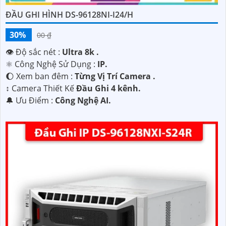
sẵn lòng hỗ trợ và tư vấn cho quý vị.
ĐẦU GHI HÌNH DS-96128NI-I24/H
30%
00 ₫
👁 Độ sắc nét :
Ultra 8k .
⚛️ Công Nghệ Sử Dụng :
IP.
🌔 Xem ban đêm :
Từng Vị Trí Camera .
↕️ Camera Thiết Kế
Đầu Ghi 4 kênh.
️🔔 Ưu Điểm :
Công Nghệ AI.
'