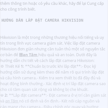
thêm thông tin hoặc có yêu cầu khác, hãy để lại Cung cấp
cho công trình biết.
HƯỚNG DẪN LẮP ĐẶT CAMERA HIKVISION
Hikvision là một trong những thương hiệu nổi tiếng và uy
tín trong lĩnh vực camera giám sát. Việc lắp đặt camera
Hikvision đơn giản nhưng cần tuân thủ một số nguyên tắc
cơ bản để 🎛
an Tâm
hiệu quả và an toàn. Dưới đây là
hướng dẫn chi tiết về cách lắp đặt camera Hikvision:
💢 Thiết Kế
1:
**Chuẩn bị trước khi lắp đặt**:- Đọc kỹ
hướng dẫn sử dụng kèm theo để nắm rõ qui trình lắp đặt
và cấu hình camera.- Kiểm tra xem thiết bị đã đầy đủ và
hoạt động bình thường.- Xác định vị trí lắp đặt camera sao
cho có tầm quan sát rộng và không bị che khuất.
☫
2:
**Lắp đặt camera**:- Đặt camera ở vị trí cần giám sát
và
an Tâm
nó cố định và ổn định.- Kết nối cáp nguồn và
cáp mạng cho camera.- Điều chỉnh góc quay và hướng