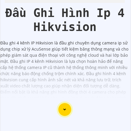
Nhà
Đầu Ghi Hình Ip 4
Hikvision
Đầu ghi 4 kênh IP Hikvision là đầu ghi chuyên dụng camera ip sử
dụng chip xử lý AcuSense giúp tiết kiệm băng thông mạng và cho
phép giám sát qua điện thoại với công nghệ cloud và hai lớp bảo
mật. Đầu ghi IP 4 kênh Hikvision là lựa chọn hoàn hảo để nâng
cấp hệ thống camera IP cũ thành hệ thống thông minh với nhiều
chức năng báo động chống trộm chính xác. Đầu ghi hình 4 kênh
hikvision cung cấp hình ảnh sắc nét và khả năng lưu trữ, trích
xuất video chất lượng cao giúp nhận diện đối tượng dễ dàng.
Điểm nổi bật là khả năng ghi hình đồng thời 4 camera cho phép
theo dõi nhiều vị trí khác nhau qua ứng dụng di động hoặc trình
duyệt web, mang lại sự thuận tiện trong việc kiểm soát an ninh
mọi lúc mọi nơi.