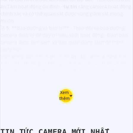
an Tâm hoạt động ổn định.-
tự tin
rằng camera hoạt động
chính xác và có thể quan sát được vùng giám sát mong
muốn.
🚀
5:
**Bảo dưỡng và bảo trì**:- Theo dõi và bảo dưỡng
camera định kỳ để duy trì hiệu suất hoạt động.- Đảm bảo
camera được làm sạch và bảo quản đúng cách để tránh
hỏng hóc.
Với hướng dẫn trên, bạn có thể lắp đặt camera Hikvision
một cách dễ dàng và hiệu quả. Để an Tâm an toàn và hiệu
quả, nếu cần, hãy tham khảo ý kiến từ chuyên gia hoặc
nhân viên kỹ thuật chuyên nghiệp.
Xem
thêm
TIN TỨC CAMERA MỚI NHẤT