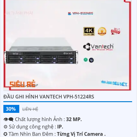
ĐẦU GHI HÌNH VANTECH VPH-51224RS
30%
LIÊN HỆ
👁️‍🗨 Chất lượng hình Ảnh :
32 MP.
⚙ Sử dụng công nghệ :
IP.
✪ Tầm Nhìn Ban Đêm :
Từng Vị Trí Camera .