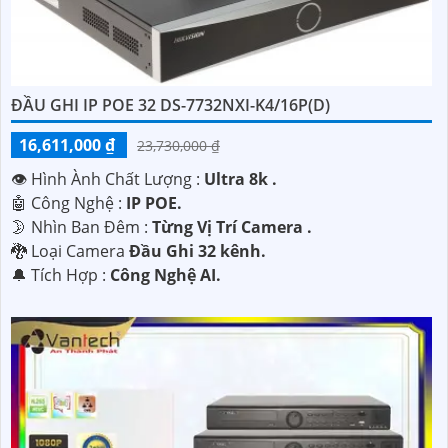
ĐẦU GHI IP POE 32 DS-7732NXI-K4/16P(D)
16,611,000 ₫
23,730,000 ₫
👁 Hình Ành Chất Lượng :
Ultra 8k .
🤖️ Công Nghệ :
IP POE.
🌛 Nhìn Ban Đêm :
Từng Vị Trí Camera .
🐉️ Loại Camera
Đầu Ghi 32 kênh.
️🔔 Tích Hợp :
Công Nghệ AI.