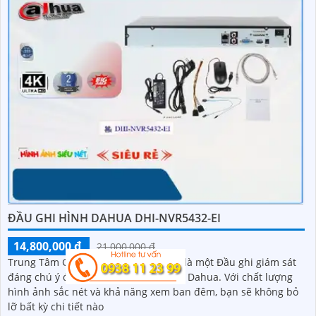
ĐẦU GHI HÌNH DAHUA DHI-NVR5432-EI
14,800,000 ₫
21,000,000 ₫
Trung Tâm Ghi Hình DHI-NVR5432-EI là một Đầu ghi giám sát
đáng chú ý đến từ thương hiệu uy tín Dahua. Với chất lượng
hình ảnh sắc nét và khả năng xem ban đêm, bạn sẽ không bỏ
lỡ bất kỳ chi tiết nào