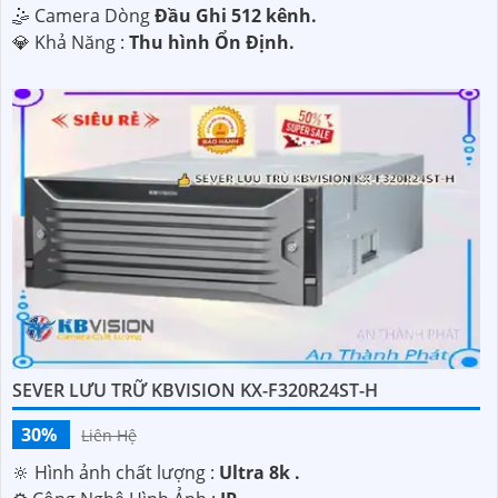
🤹 Camera Dòng
Đầu Ghi 512 kênh.
️💎 Khả Năng :
Thu hình Ổn Định.
SEVER LƯU TRỮ KBVISION KX-F320R24ST-H
30%
Liên Hệ
🔆 Hình ảnh chất lượng :
Ultra 8k .