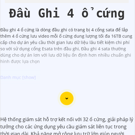
Kbvision
Đầu Ghi 4 ổ cứng
Đầu ghi 4 ổ cứng là dòng đầu ghi có trang bị 4 cổng sata để lắp
thêm 4 ổ cứng lưu video mỗi ổ cứng dung lượng tối đa 16TB cung
cấp cho dự án yêu cầu thời gian lưu dữ liệu lâu tiết kiệm chi phí
so với sử dụng cổng Esata trên đầu ghi, Đầu ghi 4 sata thường
dùng cho dự án lơn với lưu dữ liệu ổn định hơn nhiều chuẩn ghi
hình được lựa chọn
Camera Công Nghệ WizMind là một giải pháp an ninh hiện
đại và phù hợp cho nhu cầu giám sát và bảo vệ của bạn.
Giúp cung cấp khả năng nhận diện và phân loại đối tượng,
giúp tăng cường khả năng giám sát và phát hiện sớm các
Hệ thống giám sát hỗ trợ kết nối với 32 ổ cứng, giải pháp lý
hành vi đe dọa. tích hợp công nghệ trí tuệ nhân tạo. Hãy
tưởng cho các ứng dụng yêu cầu giám sát liên tục trong
chọn ngay camera ngay hôm nay để bảo vệ an ninh cho
thời gian dài. Khả năng mở rộng lưu trữ lớn giúp người