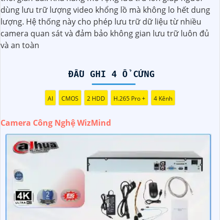
không gian của bạn một cách tối ưu và an toàn.
dùng lưu trữ lượng video khổng lồ mà không lo hết dung
lượng. Hệ thống này cho phép lưu trữ dữ liệu từ nhiều
camera quan sát và đảm bảo không gian lưu trữ luôn đủ
và an toàn
ĐẦU GHI 4 Ổ CỨNG
AI
CMOS
2 HDD
H.265 Pro +
4 Kênh
Camera Công Nghệ WizMind
'