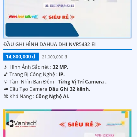
ĐẦU GHI HÌNH DAHUA DHI-NVR5432-EI
14,800,000 ₫
21,000,000 ₫
🔆 Hình Ảnh Sắc nét :
32 MP.
🌠 Trang Bị Công Nghệ :
IP.
💡 Tầm Nhìn Ban Đêm :
Từng Vị Trí Camera .
👑 Cấu Tạo Camera
Đầu Ghi 32 kênh.
️⌘ Khả Năng :
Công Nghệ AI.