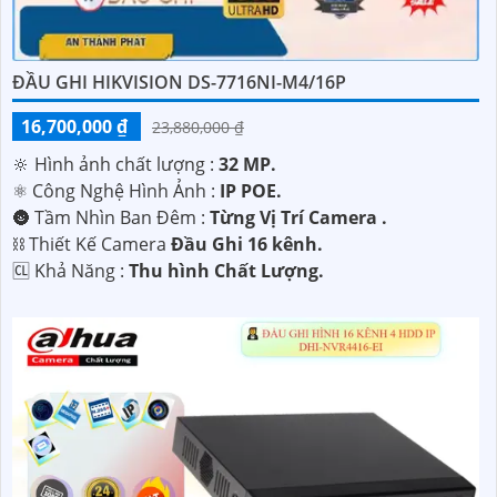
ĐẦU GHI HIKVISION DS-7716NI-M4/16P
16,700,000 ₫
23,880,000 ₫
🔆 Hình ảnh chất lượng :
32 MP.
⚛️ Công Nghệ Hình Ảnh :
IP POE.
🌚 Tầm Nhìn Ban Đêm :
Từng Vị Trí Camera .
⛓ Thiết Kế Camera
Đầu Ghi 16 kênh.
️🆑 Khả Năng :
Thu hình Chất Lượng.