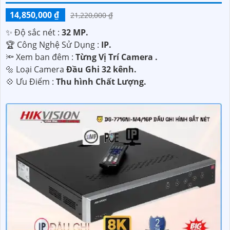
14,850,000 ₫
21,220,000 ₫
✨ Độ sắc nét :
32 MP.
🏆 Công Nghệ Sử Dụng :
IP.
🔦 Xem ban đêm :
Từng Vị Trí Camera .
🔩 Loại Camera
Đầu Ghi 32 kênh.
️💠 Ưu Điểm :
Thu hình Chất Lượng.