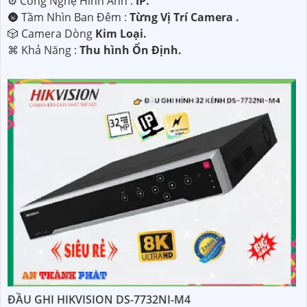
⚙ Công Nghệ Hình Ảnh :
IP.
🌚 Tầm Nhìn Ban Đêm :
Từng Vị Trí Camera .
🎲 Camera Dòng
Kim Loại.
️⌘ Khả Năng :
Thu hình Ổn Định.
ĐẦU GHI HIKVISION DS-7732NI-M4