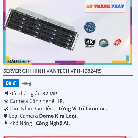
SERVER GHI HÌNH VANTECH VPH-12824RS
00 ₫
00 ₫
🦉 Độ Phân giải :
32 MP.
🕉️ Camera Công nghệ :
IP.
🌙 Tầm Nhìn Ban Đêm :
Từng Vị Trí Camera .
🛡 Loại Camera
Dome Kim Loại.
️🔔 Khả Năng :
Công Nghệ AI.