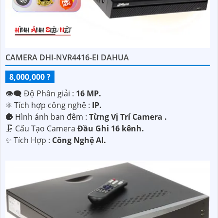
CAMERA DHI-NVR4416-EI DAHUA
8,000,000 ?
👁️‍🗨 Độ Phân giải :
16 MP.
⚛️ Tích hợp công nghệ :
IP.
🌚 Hình ảnh ban đêm :
Từng Vị Trí Camera .
🗜️ Cấu Tạo Camera
Đầu Ghi 16 kênh.
️✨ Tích Hợp :
Công Nghệ AI.