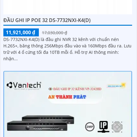
ĐẦU GHI IP POE 32 DS-7732NXI-K4(D)
11,921,000 ₫
17,030,000 ₫
DS-7732NXI-K4(D) là đầu ghi NVR 32 kênh với chuẩn nén
H.265+, băng thông 256Mbps đầu vào và 160Mbps đầu ra. Lưu
trữ với 4 ổ cứng tối đa 10TB mỗi ổ. Hỗ trợ AI thông minh:
nhận...