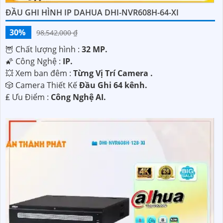
ĐẦU GHI HÌNH IP DAHUA DHI-NVR608H-64-XI
30%
98,542,000 ₫
🦉 Chất lượng hình :
32 MP.
🌠 Công Nghệ :
IP.
💥 Xem ban đêm :
Từng Vị Trí Camera .
🎲 Camera Thiết Kế
Đầu Ghi 64 kênh.
️₤ Ưu Điểm :
Công Nghệ AI.