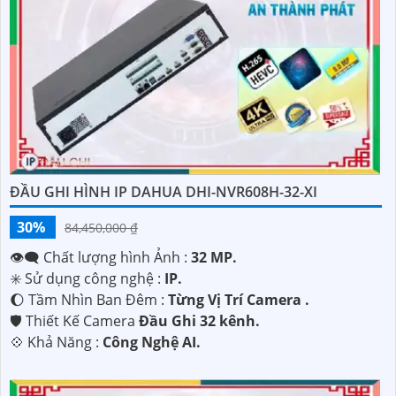
'
ĐẦU GHI HÌNH IP DAHUA DHI-NVR608H-32-XI
30%
84,450,000 ₫
👁️‍🗨 Chất lượng hình Ảnh :
32 MP.
✳️ Sử dụng công nghệ :
IP.
🌔 Tầm Nhìn Ban Đêm :
Từng Vị Trí Camera .
🛡 Thiết Kế Camera
Đầu Ghi 32 kênh.
️💠 Khả Năng :
Công Nghệ AI.