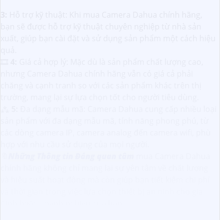
3:
Hỗ trợ kỹ thuật: Khi mua Camera Dahua chính hãng,
bạn sẽ được hỗ trợ kỹ thuật chuyên nghiệp từ nhà sản
xuất, giúp bạn cài đặt và sử dụng sản phẩm một cách hiệu
quả.
🎞
4:
Giá cả hợp lý: Mặc dù là sản phẩm chất lượng cao,
nhưng Camera Dahua chính hãng vẫn có giá cả phải
chăng và cạnh tranh so với các sản phẩm khác trên thị
trường, mang lại sự lựa chọn tốt cho người tiêu dùng.
⁂
5:
Đa dạng mẫu mã: Camera Dahua cung cấp nhiều loại
sản phẩm với đa dạng mẫu mã, tính năng phong phú, từ
các dòng camera IP, camera analog đến camera wifi, phù
hợp với nhu cầu sử dụng của mọi người.
🔖
Những Thông tin Đáng quan tâm
mua Camera Dahua
chính hãng không chỉ mang lại sự yên tâm về chất lượng
và hiệu suất hoạt động mà còn giúp bạn tiết kiệm chi phí
và thời gian trong việc lựa chọn thiết bị an ninh cho gia
đình hoặc doanh nghiệp của bạn.