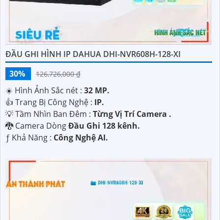
ĐẦU GHI HÌNH IP DAHUA DHI-NVR608H-128-XI
30%
126,726,000 ₫
☀️ Hình Ảnh Sắc nét :
32 MP.
👍 Trang Bị Công Nghệ :
IP.
💡 Tầm Nhìn Ban Đêm :
Từng Vị Trí Camera .
🐉️ Camera Dòng
Đầu Ghi 128 kênh.
️ƒ Khả Năng :
Công Nghệ AI.