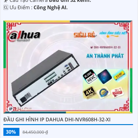
🗜️ Cấu Tạo Camera
Đầu Ghi 32 kênh.
️🆑 Ưu Điểm :
Công Nghệ AI.
ĐẦU GHI HÌNH IP DAHUA DHI-NVR608H-32-XI
30%
84,450,000 ₫