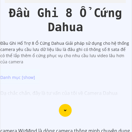
Đầu Ghi 8 Ổ Cứng
Dahua
Đầu Ghi Hổ Trợ 8 Ổ Cứng Dahua Giải pháp sử dụng cho hệ thống
camera yêu cầu lưu dữ liệu lâu là đâu ghi có thông số 8 sata để
có thể lắp thêm ổ cứng phục vụ cho nhu cầu lưu video lâu hơn
của camera
Dạ chắc chắn, đây là tư vấn của tôi về Camera Dahua
chính hãng giá rẻ và chất lượng:
1:
Camera Dahua là một thương hiệu nổi tiếng về sản
phẩm an ninh và giám sát.⚒
2:
Để Hoàn toàn tin cậy mua
Camera Dahua chính hãng, bạn nên mua từ các cửa hàng
uy tín hoặc các đại lý chính thức của Dahua.☄️
3:
Mức giá
camera WizMind là dòng camera thông minh chuyên dụng