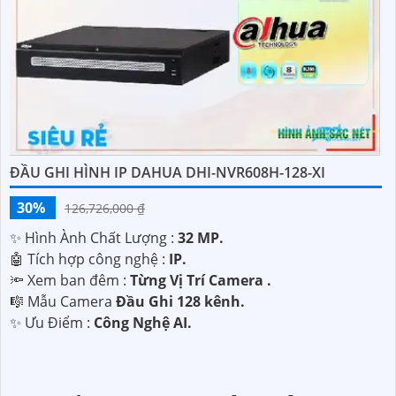
ĐẦU GHI HÌNH IP DAHUA DHI-NVR608H-128-XI
30%
126,726,000 ₫
✨ Hình Ành Chất Lượng :
32 MP.
🤖️ Tích hợp công nghệ :
IP.
🔦 Xem ban đêm :
Từng Vị Trí Camera .
🎼️ Mẫu Camera
Đầu Ghi 128 kênh.
️✨ Ưu Điểm :
Công Nghệ AI.