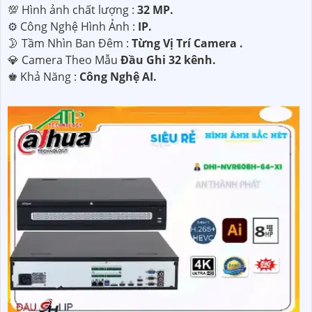
💯 Hình ảnh chất lượng :
32 MP.
⚙ Công Nghệ Hình Ảnh :
IP.
🌛 Tầm Nhìn Ban Đêm :
Từng Vị Trí Camera .
💎 Camera Theo Mẫu
Đầu Ghi 32 kênh.
️♚ Khả Năng :
Công Nghệ AI.