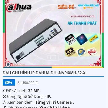
ĐẦU GHI HÌNH IP DAHUA DHI-NVR608H-32-XI
30%
84,450,000 ₫
️⚡ Độ sắc nét :
32 MP.
⚒ Công Nghệ Sử Dụng :
IP.
🌜 Xem ban đêm :
Từng Vị Trí Camera .