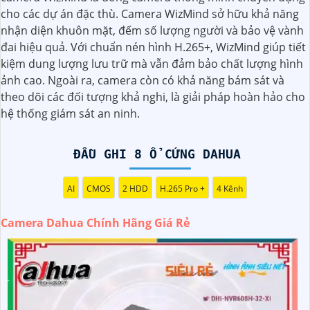
của Camera Dahua có thể thay đổi tùy vào model và chức
cho các dự án đặc thù. Camera WizMind sở hữu khả năng
năng của camera. Bạn nên tìm hiểu kỹ trước khi đầu tư.🎖️
nhận diện khuôn mặt, đếm số lượng người và bảo vệ vành
4:
Chất lượng của Camera Dahua được đánh giá cao với
đai hiệu quả. Với chuẩn nén hình H.265+, WizMind giúp tiết
độ phân giải cao, tính năng thông minh và độ tin cậy.💖
5:
kiệm dung lượng lưu trữ mà vẫn đảm bảo chất lượng hình
Nếu bạn muốn tìm camera Dahua giá rẻ, bạn có thể tham
ảnh cao. Ngoài ra, camera còn có khả năng bám sát và
khảo trên các website thương mại điện tử hoặc tại các cửa
theo dõi các đối tượng khả nghi, là giải pháp hoàn hảo cho
hàng điện tử.
hệ thống giám sát an ninh.
Hy vọng rằng những thông tin trên sẽ giúp bạn chọn lựa
được Camera Dahua chính hãng, giá rẻ và chất lượng. Nếu
ĐẦU GHI 8 Ổ CỨNG DAHUA
bạn có thêm câu hỏi hoặc cần tư vấn thêm, đừng ngần
ngại để lại Cung cấp cho công trình biết.
AI
CMOS
2 HDD
H.265 Pro +
4 Kênh
Camera Dahua Chính Hãng Giá Rẻ