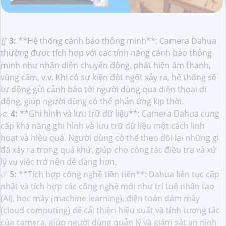
∬
3:
**Hệ thống cảnh báo thông minh**: Camera Dahua
thường được tích hợp với các tính năng cảnh báo thông
minh như nhận diện chuyển động, phát hiện âm thanh,
vùng cấm, v.v. Khi có sự kiện đột ngột xảy ra, hệ thống sẽ
tự động gửi cảnh báo tới người dùng qua điện thoại di
động, giúp người dùng có thể phản ứng kịp thời.
📣
4:
**Ghi hình và lưu trữ dữ liệu**: Camera Dahua cung
cấp khả năng ghi hình và lưu trữ dữ liệu một cách linh
hoạt và hiệu quả. Người dùng có thể theo dõi lại những gì
đã xảy ra trong quá khứ, giúp cho công tác điều tra và xử
lý vụ việc trở nên dễ dàng hơn.
☄️
5:
**Tích hợp công nghệ tiên tiến**: Dahua liên tục cập
nhật và tích hợp các công nghệ mới như trí tuệ nhân tạo
(AI), học máy (machine learning), điện toán đám mây
(cloud computing) để cải thiện hiệu suất và tính tương tác
của camera, giúp người dùng quản lý và giám sát an ninh