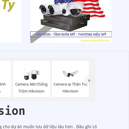
Kênh
Camera 360 Chống
Camera Ip Thân Trụ
n
Trộm Hikvision
Hikvision
sion
g cho dự án muốn lưu dữ liệu lâu hơn . Đầu ghi có