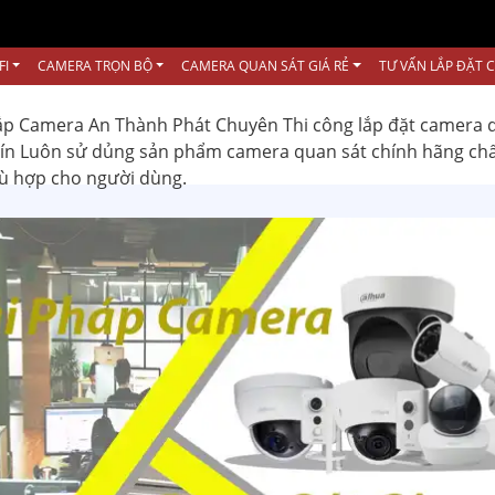
FI
CAMERA TRỌN BỘ
CAMERA QUAN SÁT GIÁ RẺ
TƯ VẤN LẮP ĐẶT 
ắp Camera An Thành Phát Chuyên Thi công lắp đặt camera 
 tín Luôn sử dủng sản phẩm camera quan sát chính hãng ch
hù hợp cho người dùng.