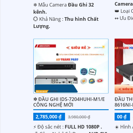
Camera 
❄ Mẫu Camera
Đầu Ghi 32
👑 Loại
kênh.
️↭ Ưu Đ
️💮 Khả Năng :
Thu hình Chất
Lượng.
'
✲ ĐẦU GHI IDS-7204HUHI-M1/E
ĐẦU THU
CÔNG NGHỆ MỚI
8616NI
2,785,000 ₫
00 ₫
3,980,000 ₫
️⚡ Độ sắc nét :
FULL HD 1080P .
☀️ Hình 