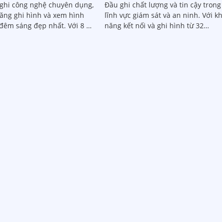
ghi công nghệ chuyên dụng,
Đầu ghi chất lượng và tin cậy trong
năng ghi hình và xem hình
lĩnh vực giám sát và an ninh. Với khả
m sáng đẹp nhất. Với 8 ổ
năng kết nối và ghi hình từ 32
u ghi này phù hợp cho gia
camera, bộ đầu ghi này đáp ứng m
cửa hàng
nhu cầu quan sát và ghi lại hình ả