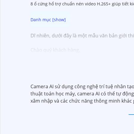
8 ổ cứng hổ trợ chuẩn nén video H.265+ giúp tiết k
Dĩ nhiên, dưới đây là một mẫu văn bản giới th
Chào quý khách hàng,
Chúng tôi xin trân trọng giới thiệu đến quý vị
Với kinh nghiệm lâu năm trong lĩnh vực lắp đ
ninh hiệu quả, đáng tin cậy và tiết kiệm chi phí
Camera của Hikvision được biết đến là một tro
tiến, camera Hikvision không chỉ
chắc chắn
ch
Camera AI sử dụng công nghệ trí tuệ nhân tạo 
Nếu quý vị quan tâm đến việc lắp đặt camera H
thuật toán học máy, camera AI có thể tự động
xâm nhập và các chức năng thông minh khác gi