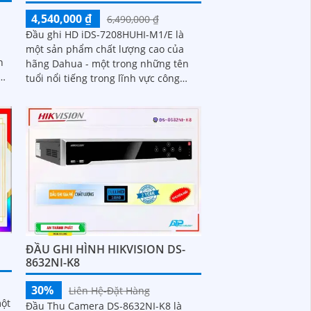
4,540,000 ₫
6,490,000 ₫
Đầu ghi HD iDS-7208HUHI-M1/E là
một sản phẩm chất lượng cao của
h
hãng Dahua - một trong những tên
tuổi nổi tiếng trong lĩnh vực công
ả
nghệ an ninh. Với độ phân giải cao,
đầu ghi...
ĐẦU GHI HÌNH HIKVISION DS-
8632NI-K8
30%
Liên Hệ-Đặt Hàng
một
Đầu Thu Camera DS-8632NI-K8 là