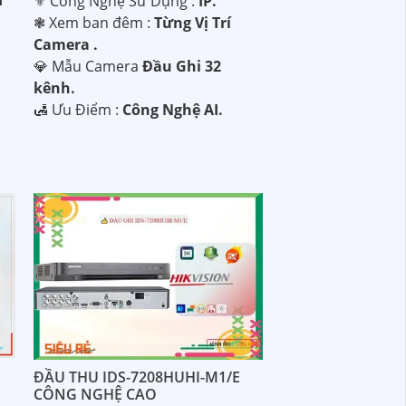
I
⚜️ Công Nghệ Sử Dụng :
IP.
❃ Xem ban đêm :
Từng Vị Trí
Camera .
💎 Mẫu Camera
Đầu Ghi 32
kênh.
️🛃 Ưu Điểm :
Công Nghệ AI.
ĐẦU THU IDS-7208HUHI-M1/E
CÔNG NGHỆ CAO