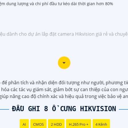
iệm dung lượng và chi phí đầu tư kéo dài thời gian hơn 80%
iệu dành cho dự án lắp đặt camera Hikvision giá rẻ và chuy
 dịch vụ lắp đặt camera Hikvision giá rẻ và chuyên nghiệp ch
ặt camera an ninh, đội ngũ kỹ thuật viên của chúng tôi cam 
.
ng những thương hiệu hàng đầu thế giới về giải pháp an nin
ất lượng hình ảnh sắc nét mà còn đem đến sự tin cậy và an 
để phân tích và nhận diện đối tượng như người, phương tiện
ikvision giá rẻ và chuyên nghiệp cho dự án của mình, chúng 
 hóa các tác vụ giám sát, giảm bớt sự can thiệp của con ng
úp nâng cao độ chính xác và hiệu quả trong việc bảo vệ an
ĐẦU GHI 8 Ổ CƯNG HIKVISION
AI
CMOS
2 HDD
H.265 Pro +
4 Kênh