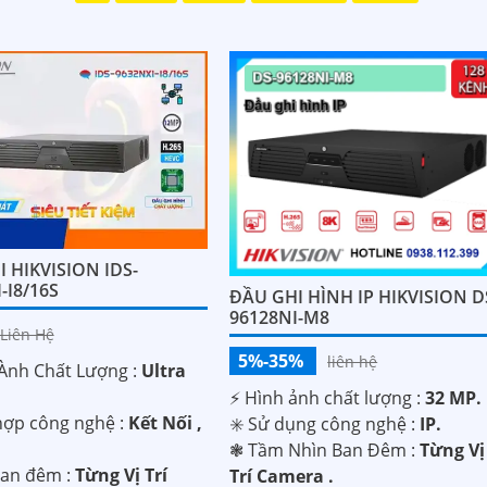
 HIKVISION IDS-
-I8/16S
ĐẦU GHI HÌNH IP HIKVISION D
96128NI-M8
Liên Hệ
5%-35%
liên hệ
 Ành Chất Lượng :
Ultra
️⚡ Hình ảnh chất lượng :
32 MP.
 hợp công nghệ :
Kết Nối ,
✳️ Sử dụng công nghệ :
IP.
❃ Tầm Nhìn Ban Đêm :
Từng Vị
an đêm :
Từng Vị Trí
Trí Camera .