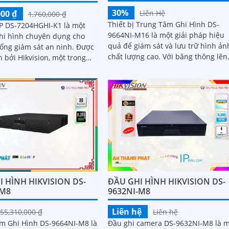
30%
000 ₫
Liên Hệ
1,760,000 ₫
Thiết bị Trung Tâm Ghi Hình DS-
IP DS-7204HGHI-K1 là một
9664NI-M16 là một giải pháp hiệu
ghi hình chuyên dụng cho
quả để giám sát và lưu trữ hình ản
ng giám sát an ninh. Được
chất lượng cao. Với băng thông lên
n bởi Hikvision, một trong
đến 400Mbps, thiết bị đảm bảo kh
à sản xuất hàng đầu trong
năng xử lý dữ liệu nhanh chóng và
mượt mà
 HÌNH HIKVISION DS-
ĐẦU GHI HÌNH HIKVISION DS-
-M8
9632NI-M8
Liên hệ
55,310,000 ₫
Liên hệ
m Ghi Hình DS-9664NI-M8 là
Đầu ghi camera DS-9632NI-M8 là 