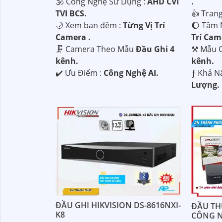
🕉️ Công Nghệ Sử Dụng :
AHD CVI
.
TVI BCS.
👍 Tran
🌙 Xem ban đêm :
Từng Vị Trí
🌔 Tầm 
Camera .
Trí Cam
🗜️ Camera Theo Mẫu
Đầu Ghi 4
⚒ Mẫu 
kênh.
kênh.
️✔️ Ưu Điểm :
Công Nghệ AI.
️ƒ Khả N
Lượng.
ĐẦU GHI HIKVISION DS-8616NXI-
ĐẦU TH
K8
CÔNG N