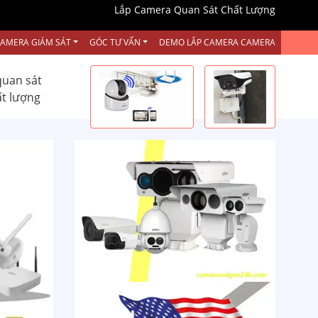
Lắp Camera Quan Sát Chất Lượng
CAMERA GIÁM SÁT
GÓC TƯ VẤN
DEMO LẮP CAMERA CAMERA
quan sát
ất lượng