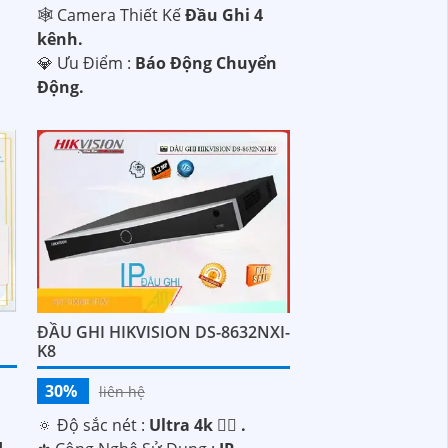
🕸️ Camera Thiết Kế
Đầu Ghi 4
kênh.
️💎 Ưu Điểm :
Báo Động Chuyển
Động.
ĐẦU GHI HIKVISION DS-8632NXI-
K8
30%
liên hệ
🔅 Độ sắc nét :
Ultra 4k 👍🏾 .