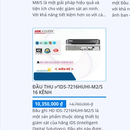
M8/S là một giải pháp hiệu quả và
một Đầu 
tiện ích cho việc giám sát an ninh.
với khả 
Với khả năng tiết kiệm hơn so với các
ảnh ban đê
Đầu ghi HYBRID khác,...
cứng, Đầ
đình và 
ĐẦU THU ✅IDS-7216HUHI-M2/S
16 KÊNH
10,350,000 ₫
14,780,000 ₫
Đầu ghi HD IDS-7216HUHI-M2/S là
một sản phẩm thuộc dòng thiết bị
giám sát của hãng IDS (Intelligent
Digital Solutions). Đầu ghi này được