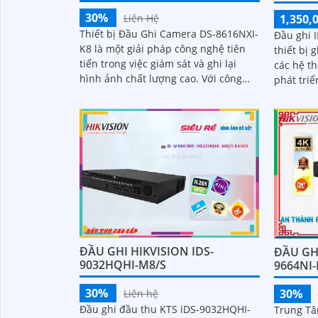
30%
1,350,
Liên Hệ
Thiết bị Đầu Ghi Camera DS-8616NXI-
Đầu ghi 
K8 là một giải pháp công nghệ tiên
thiết bị 
tiến trong việc giám sát và ghi lại
các hệ thố
hình ảnh chất lượng cao. Với công
phát triể
nghệ hình ảnh sắt nét, thiết bị cho
những nh
phép quan sát rõ nét ngay cả trong
lĩnh...
điều kiện ánh sáng kém
ĐẦU GHI HIKVISION IDS-
ĐẦU GHI
9032HQHI-M8/S
9664NI
30%
30%
Liên hệ
Đầu ghi đầu thu KTS iDS-9032HQHI-
Trung Tâ