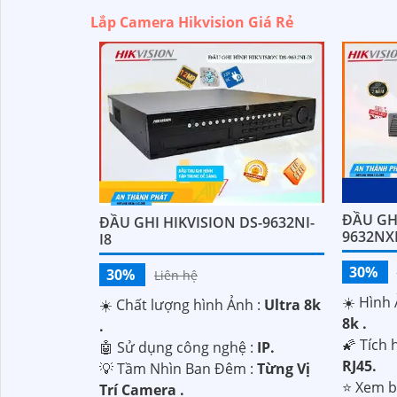
Lắp Camera Hikvision Giá Rẻ
ĐẦU GHI
ĐẦU GHI HIKVISION DS-9632NI-
9632NXI
I8
30%
30%
Liên hệ
☀️ Hình
☀️ Chất lượng hình Ảnh :
Ultra 8k
8k .
.
🌠 Tích
🤖️ Sử dụng công nghệ :
IP.
RJ45.
💡 Tầm Nhìn Ban Đêm :
Từng Vị
⭐ Xem b
Trí Camera .