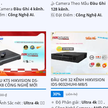
.
🤹 Camera Theo Mẫu
Đầu Ghi
 Camera
Đầu Ghi 4 kênh.
128 kênh.
iểm :
Công Nghệ AI.
️🆑 Đặt Điểm :
Công Nghệ AI.
ĐẦU GHI 32 KÊNH HIKVISION
 KTS HIKVISION DS-
IDS-9032HUHI-M8/S
-K8 CÔNG NGHỆ MỚI
30%
Liên hệ
00 ₫
🔅 Độ Phân giải :
Ultra 4k 👍🏾 .
Ảnh Sắc nét :
Ultra 4k 👍🏾