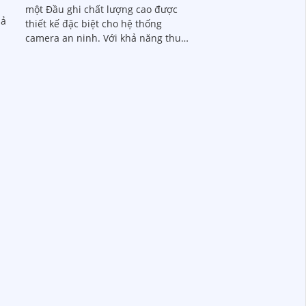
một Đầu ghi chất lượng cao được
thiết kế đặc biệt cho hệ thống
camera an ninh. Với khả năng thu
ọi
hình 32 kênh với độ phân giải cao, nó
nh
giúp quan sát và ghi lại hình ảnh
chất lượng cực kỳ sắc nét