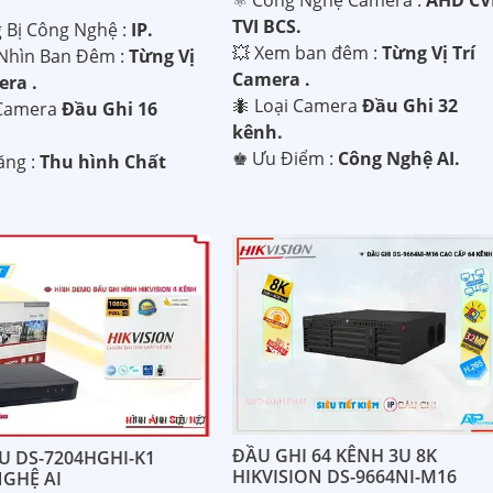
⚛️ Công Nghệ Camera :
AHD CV
TVI BCS.
g Bị Công Nghệ :
IP.
💥 Xem ban đêm :
Từng Vị Trí
Nhìn Ban Đêm :
Từng Vị
Camera .
era .
🐜 Loại Camera
Đầu Ghi 32
Camera
Đầu Ghi 16
kênh.
️♚ Ưu Điểm :
Công Nghệ AI.
ăng :
Thu hình Chất
ĐẦU GHI 64 KÊNH 3U 8K
U DS-7204HGHI-K1
HIKVISION DS-9664NI-M16
GHỆ AI