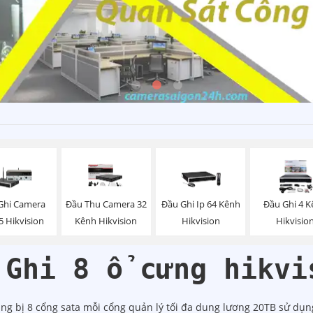
Ghi Camera
Đầu Thu Camera 32
Đầu Ghi Ip 64 Kênh
Đầu Ghi 4 
5 Hikvision
Kênh Hikvision
Hikvision
Hikvisio
 Ghi 8 ổ cưng hikvi
ang bị 8 cổng sata mỗi cổng quản lý tối đa dung lương 20TB sử dụn