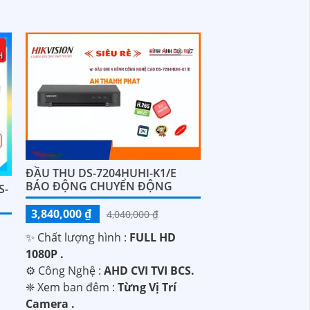
ĐẦU THU DS-7204HUHI-K1/E
BÁO ĐỘNG CHUYỂN ĐỘNG
S-
3,840,000 ₫
4,040,000 ₫
✨ Chất lượng hình :
FULL HD
1080P .
⚙ Công Nghệ :
AHD CVI TVI BCS.
❈ Xem ban đêm :
Từng Vị Trí
Camera .