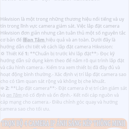
Hikvision là một trong những thương hiệu nổi tiếng và uy
tín trong lĩnh vực camera giám sát. Việc lắp đặt camera
Hikvision đơn giản nhưng cần tuân thủ một số nguyên tắc
cơ bản để 🎛
an Tâm
hiệu quả và an toàn. Dưới đây là
hướng dẫn chi tiết về cách lắp đặt camera Hikvision:
💢 Thiết Kế
1:
**Chuẩn bị trước khi lắp đặt**:- Đọc kỹ
hướng dẫn sử dụng kèm theo để nắm rõ qui trình lắp đặt
và cấu hình camera.- Kiểm tra xem thiết bị đã đầy đủ và
hoạt động bình thường.- Xác định vị trí lắp đặt camera sao
cho có tầm quan sát rộng và không bị che khuất.
☫
2:
**Lắp đặt camera**:- Đặt camera ở vị trí cần giám sát
và
an Tâm
nó cố định và ổn định.- Kết nối cáp nguồn và
cáp mạng cho camera.- Điều chỉnh góc quay và hướng
camera sao cho tối ưu.