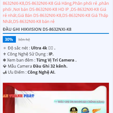
ĐẦU GHI HIKVISION DS-8632NXI-K8
30%
liên hệ
🔅 Độ sắc nét :
Ultra 4k 👍🏾 .
⚜️ Công Nghệ Sử Dụng :
IP.
❃ Xem ban đêm :
Từng Vị Trí Camera .
💎 Mẫu Camera
Đầu Ghi 32 kênh.
️🛃 Ưu Điểm :
Công Nghệ AI.