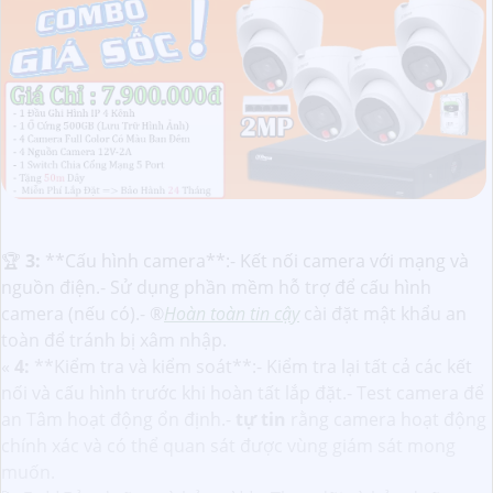
️🏆
3:
**Cấu hình camera**:- Kết nối camera với mạng và
nguồn điện.- Sử dụng phần mềm hỗ trợ để cấu hình
camera (nếu có).- ®️
Hoàn toàn tin cậy
cài đặt mật khẩu an
toàn để tránh bị xâm nhập.
«
4:
**Kiểm tra và kiểm soát**:- Kiểm tra lại tất cả các kết
nối và cấu hình trước khi hoàn tất lắp đặt.- Test camera để
an Tâm hoạt động ổn định.-
tự tin
rằng camera hoạt động
chính xác và có thể quan sát được vùng giám sát mong
muốn.