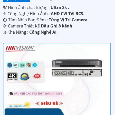
💯 Hình ảnh chất lượng :
Ultra 2k .
⚜️ Công Nghệ Hình Ảnh :
AHD CVI TVI BCS.
🌔 Tầm Nhìn Ban Đêm :
Từng Vị Trí Camera .
💎 Camera Thiết Kế
Đầu Ghi 8 kênh.
️☣️ Khả Năng :
Công Nghệ AI.