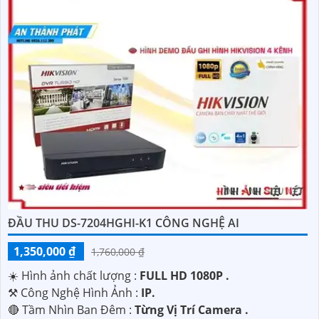
ĐẦU THU DS-7204HGHI-K1 CÔNG NGHỆ AI
1,350,000 ₫
1,760,000 ₫
☀️ Hình ảnh chất lượng :
FULL HD 1080P .
⚒ Công Nghệ Hình Ảnh :
IP.
🔴 Tầm Nhìn Ban Đêm :
Từng Vị Trí Camera .