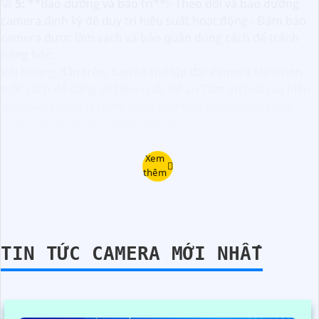
🚀
5:
**Bảo dưỡng và bảo trì**:- Theo dõi và bảo dưỡng
camera định kỳ để duy trì hiệu suất hoạt động.- Đảm bảo
camera được làm sạch và bảo quản đúng cách để tránh
hỏng hóc.
Với hướng dẫn trên, bạn có thể lắp đặt camera Hikvision
một cách dễ dàng và hiệu quả. Để an Tâm an toàn và hiệu
quả, nếu cần, hãy tham khảo ý kiến từ chuyên gia hoặc
nhân viên kỹ thuật chuyên nghiệp.
Xem
thêm
TIN TỨC CAMERA MỚI NHẤT