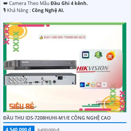
👑 Camera Theo Mẫu
Đầu Ghi 4 kênh.
️🎙 Khả Năng :
Công Nghệ AI.
ĐẦU THU IDS-7208HUHI-M1/E CÔNG NGHỆ CAO
4,540,000 ₫
6,490,000 ₫